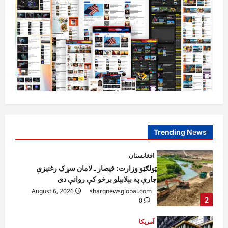
5
0
افغانستان
ننګرهار کې د تېلو یو شمېر پمپونه وتړل شول
August 6, 2026
sharqnewsglobal.com
0
1
افغانستان
ټولګټو وزارت: قیصار ـ لامان سړک رغنیزې
چارې په بېلابېلو برخو کې روانې دي
August 6, 2026
sharqnewsglobal.com
Trending News
2
0
آمریکا
ټرمپ : د امریکا د وسلو زېرمتونونه لا هم ډېر
دي
August 6, 2026
sharqnewsglobal.com
3
0
آمریکا