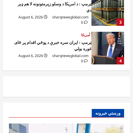
ټرمپ : ایران سره خبرې د پوځي اقدام پر ځای
غوره بولي
August 6, 2026
sharqnewsglobal.com
4
0
افغانستان
کورنیو چارو وزارت: حیرتان کې د بهرنیو
اسعارو د قاچاق هڅه شنډه شوه
August 6, 2026
sharqnewsglobal.com
5
0
افغانستان
ننګرهار کې د تېلو یو شمېر پمپونه وتړل شول
August 6, 2026
sharqnewsglobal.com
0
1
افغانستان
ورستي خبرونه
ټولګټو وزارت: قیصار ـ لامان سړک رغنیزې
چارې په بېلابېلو برخو کې روانې دي
August 6, 2026
sharqnewsglobal.com