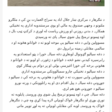
د ننګرهار د مرکزي ښار جلال اباد په سراج العمارت بڼ کې د ملګرو
ملتونو د وجهي صندوق په مالي او يوې مرستندویه ادارې په تخنیکي
همکارۍ د بدنې روزنې او ورزش ریاست له لورې د کرکټ ټیب بال د
اوه ټيمونو ترمنځ پیل شوي سیالۍ پای ته ورسیدي
مسوولین وايي د دغه سیالیو يې موخه لوبو ته د ځوانانو هڅونه او د
سالمې مقابلې زمینه برابرول دي
د دغه سیالیو ګډونوال لوبغاړي دغه سیالۍ خورا د پټو استعدادنو په
رابرسیره کیدنې نشو څخه د ځوانانو د ژغورنۍ او لوبو ته د ځوانانو د
هڅونې برخه کې خورا اغیزمنې بولي او پر دوام يې ټينګار کوي
د دغه سیالیو د تخنیکي چارو سمبالوونکي مرستندویه ادارې
مسوولین وايي سپورت ته د ځوانانو د هڅونې په برخه کې د سیالیو د
جوړونې دغه سیالۍ د پیل اقدام دی او په راتلوونکي د ورته نورو
سیالیو د جوړونې هوډ هم لري.
دغه سیالۍ چې د اوه ټيمونو ترمنځ پیل شوي وې وروستۍ پایلوبه ته
تورې بوړې او ننګرهار ځواک لوبډلې لاره پیدا کړې وه چې د ننګرهار
ځواک په وروستۍ لوبه کې مقابلې لوبډلې ته په لوړ توپیر ماتي
ورکړه