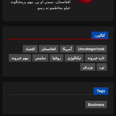
افغانستان، سیمې او نړۍ مهم پرمختګونه
خپلو مخاطبینو ته رسو.
کټګورۍ
Uncategorized
آمریکا
افغانستان
اقتصاد
تازه خبرونه
تیکنالوژی
روغتیا
ساینس
مهم خبرونه
نړۍ
ورزش
Tags
Business