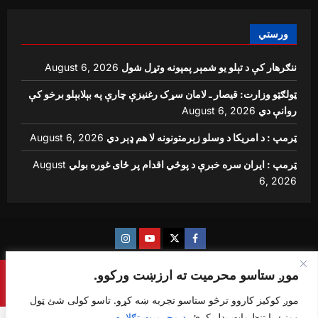
ورستي
ننګرهار کې د تېلو یو شمېر پمپونه وتړل شول
August 6, 2026
ټولګټو وزارت: قیصار ـ لامان سړک رغنیزې چارې په بېلابېلو برخو کې
روانې دي
August 6, 2026
ټرمپ : د امریکا د وسلو زېرمتونونه لا هم ډېر دي
August 6, 2026
ټرمپ : ایران سره خبرې د پوځي اقدام پر ځای غوره بولي
August
6, 2026
Instagram
Youtube
Twitter
Facebook
موږ ستاسو محرمیت ته ارزښت ورکوو.
Copyright © {sharq news global} All rights reserved.
|
ReviewNews
by AF themes.
موږ کوکیز کاروو ترڅو ستاسو تجربه ښه کړو. تاسو کولی شئ ټول
ومنئ یا تنظیمات بدل کړئ.
د محرمیت تګلاره