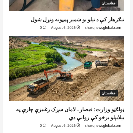
افغانستان
ننګرهار کې د تېلو یو شمېر پمپونه وتړل شول
0
August 6, 2026
sharqnewsglobal.com
افغانستان
ټولګټو وزارت: قیصار ـ لامان سړک رغنیزې چارې په
بېلابېلو برخو کې روانې دي
0
August 6, 2026
sharqnewsglobal.com