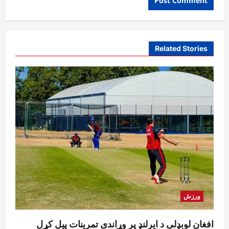
Related Stories
ورزش
افغان لوبډلې د ایرلنډ پر وړاندې تمرینات پیل کړل