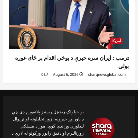
آمریکا
ټرمپ : ایران سره خبرې د پوځي اقدام پر ځای غوره
بولي
0
August 6, 2026
sharqnewsglobal.com
یو خپلواک ډیجیټل رسنیز پلاتفورم دی چې
د باور وړ خبرونه، ژور تحلیلونه او نړیوال
لیدلوري وړاندې کوي. موږ د مسلکي
ژورنالېزم او دقیق راپور ورکولو له لارې د