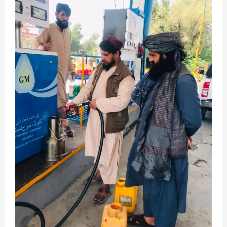
2
0
آمریکا
ټرمپ : د امریکا د وسلو زېرمتونونه لا هم ډېر
دي
August 6, 2026
sharqnewsglobal.com
3
0
آمریکا
ټرمپ : ایران سره خبرې د پوځي اقدام پر ځای
غوره بولي
August 6, 2026
sharqnewsglobal.com
4
0
افغانستان
کورنیو چارو وزارت: حیرتان کې د بهرنیو
اسعارو د قاچاق هڅه شنډه شوه
August 6, 2026
sharqnewsglobal.com
5
0