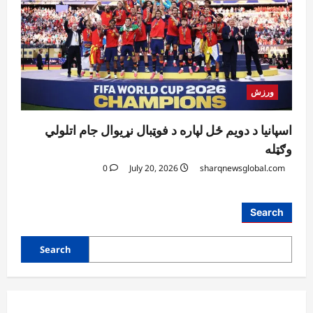
ورزش
اسپانیا د دویم ځل لپاره د فوټبال نړیوال جام اتلولي
وګټله
0
July 20, 2026
sharqnewsglobal.com
Search
Search