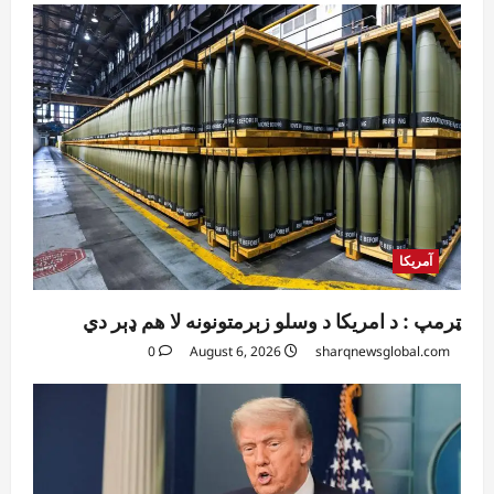
آمریکا
ټرمپ : د امریکا د وسلو زېرمتونونه لا هم ډېر دي
0
August 6, 2026
sharqnewsglobal.com