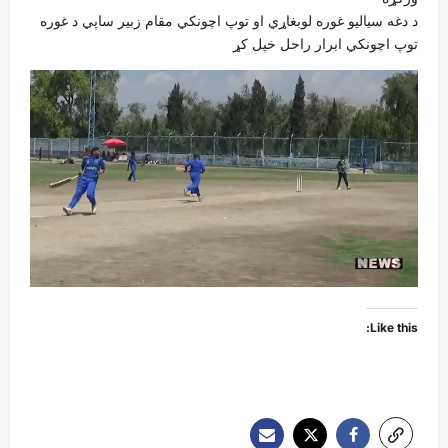
د دغه سیالیو غوره لوبغاړي او توپ اچونکي مقام زبیر ساپي د غوره
توپ اچونکي ابرار راحل خپل کړ
Like this: