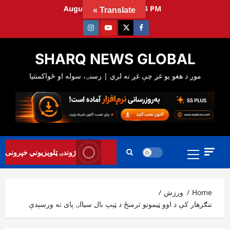
Ski
August 6, 2026
5:50:25 PM
Translate »
t
Instagram
Youtube
Twitter
Facebook
conten
SHARQ NEWS GLOBAL
Primary
ژوندۍ ټلویزیوني خپرونی
Menu
Home
ورزش
ننګرهار کې د اوو ټیمونو ترمنځ د ټېپ بال سیالۍ پای ته ورسېدې