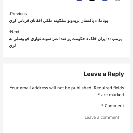
P
Previous:
o
یوناما: د پاکستان بریدونو سلګونه ملکي افغانان قرباني کړي
s
Next:
t
ټرمپ: د ایران خلک د حکومت پر ضد اعتراضونه غواړي خو وسلې نه
لري
n
a
v
Leave a Reply
i
g
Your email address will not be published.
Required fields
a
*
are marked
t
*
Comment
i
o
n