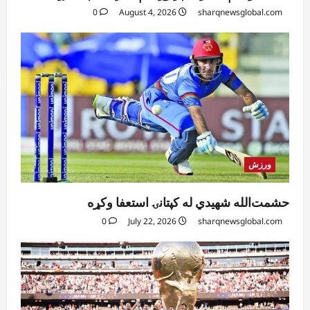
0
August 4, 2026
sharqnewsglobal.com
ورزش
حشمت‌الله شهیدي له کپتانۍ استعفا وکړه
0
July 22, 2026
sharqnewsglobal.com