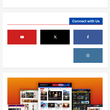
Connect with Us
آمریکا
ټرمپ : د امریکا د وسلو زېرمتونونه لا هم ډېر
دي
August 6, 2026
sharqnewsglobal.com
3
0
آمریکا
ټرمپ : ایران سره خبرې د پوځي اقدام پر ځای
غوره بولي
August 6, 2026
sharqnewsglobal.com
4
0
افغانستان
کورنیو چارو وزارت: حیرتان کې د بهرنیو
اسعارو د قاچاق هڅه شنډه شوه
August 6, 2026
sharqnewsglobal.com