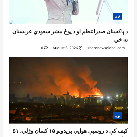
نړۍ
د پاکستان صدراعظم او د پوځ مشر سعودي عربستان
ته ځي
0
August 6, 2026
sharqnewsglobal.com
نړۍ
کیف کې د روسیې هوايي بریدونو ۱۵ کسان وژلي، ۵۱