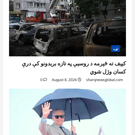
نړۍ
کیېف ته څېرمه د روسیې په تازه بریدونو کې درې
کسان وژل شوي
0
August 8, 2026
sharqnewsglobal.com