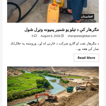
افغانستان
ننګرهار کې د تېلو یو شمېر پمپونه وتړل شول
0
August 6, 2026
sharqnewsglobal.com
د ننګرهار نفت او ګازو شرکت د څارنې له لړۍ وروسته په جلال‌اباد
ښار کې هغه یو...
Read
Read More
more
about
ننګرهار
کې
د
تېلو
یو
شمېر
پمپونه
وتړل
شول