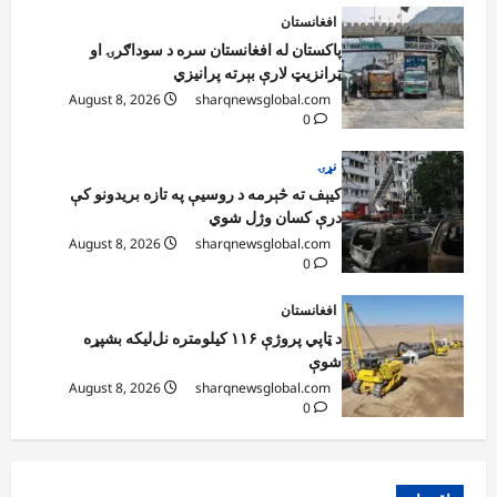
افغانستان
پاکستان له افغانستان سره د سوداګرۍ او
ټرانزیټ لارې بېرته پرانیزي
August 8, 2026
sharqnewsglobal.com
0
نړۍ
کیېف ته څېرمه د روسیې په تازه بریدونو کې
درې کسان وژل شوي
August 8, 2026
sharqnewsglobal.com
0
افغانستان
د ټاپي پروژې ۱۱۶ کیلومتره نل‌لیکه بشپړه
شوې
August 8, 2026
sharqnewsglobal.com
0