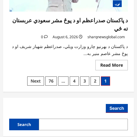
نړۍ
د پاکستان صدراعظم او د پوځ مشر سعودي عربستان
ته ځي
0
August 6, 2026
sharqnewsglobal.com
د پاکستان د بهرنیو چارو وزارت ویلي، صدراعظم شهباز شریف او د
پوځ مشر عاصم منیر به...
Read
Read More
more
about
د
Posts
Next
76
…
4
3
2
1
پاکستان
صدراعظم
pagination
او
د
پوځ
مشر
سعودي
Search
عربستان
ته
ځي
Search