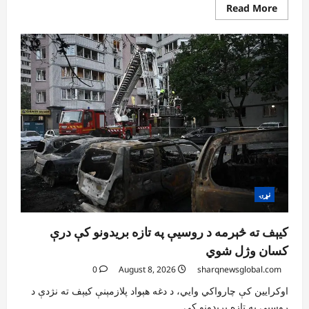
Read
Read More
more
about
پاکستان
له
افغانستان
سره
د
سوداګرۍ
او
ټرانزیټ
لارې
بېرته
پرانیزي
نړۍ
کیېف ته څېرمه د روسیې په تازه بریدونو کې درې
کسان وژل شوي
0
August 8, 2026
sharqnewsglobal.com
اوکرایین کې چارواکي وايي، د دغه هېواد پلازمېنې کیېف ته نژدې د
روسیې په تازه بریدونو کې...