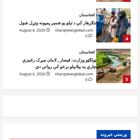
افغانستان
ننګرهار کې د تېلو یو شمېر پمپونه وتړل شول
August 6, 2026
sharqnewsglobal.com
0
4
افغانستان
ټولګټو وزارت: قیصار ـ لامان سړک رغنیزې
چارې په بېلابېلو برخو کې روانې دي
August 6, 2026
sharqnewsglobal.com
5
0
افغانستان
پاکستان له افغانستان سره د سوداګرۍ او
ټرانزیټ لارې بېرته پرانیزي
August 8, 2026
sharqnewsglobal.com
1
0
نړۍ
ورستي خبرونه