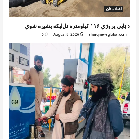
افغانستان
د ټاپي پروژې ۱۱۶ کیلومتره نل‌لیکه بشپړه شوې
0
August 8, 2026
sharqnewsglobal.com