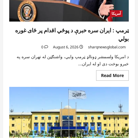
آمریکا
ټرمپ : ایران سره خبرې د پوځي اقدام پر ځای غوره
بولي
0
August 6, 2026
sharqnewsglobal.com
د امریکا ولسمشر ډونالډ ټرمپ وایي، واشنګټن له تهران سره په
خبرو بوخت دی او له ایران...
Read
Read More
more
about
ټرمپ
:
ایران
سره
خبرې
د
پوځي
اقدام
پر
ځای
غوره
بولي