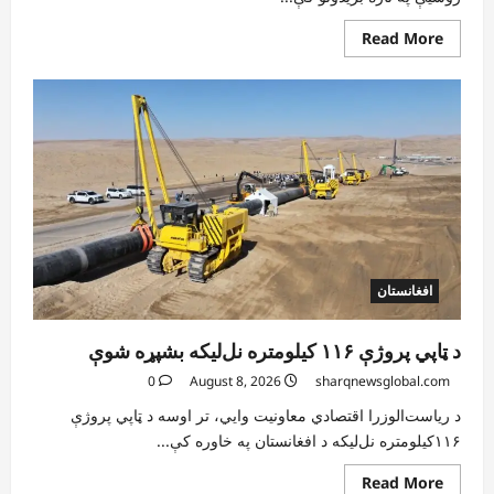
Read
Read More
more
about
کیېف
ته
څېرمه
د
روسیې
په
تازه
بریدونو
کې
درې
کسان
وژل
شوي
افغانستان
د ټاپي پروژې ۱۱۶ کیلومتره نل‌لیکه بشپړه شوې
0
August 8, 2026
sharqnewsglobal.com
د ریاست‌الوزرا اقتصادي معاونیت وایي، تر اوسه د ټاپي پروژې
۱۱۶کیلومتره نل‌لیکه د افغانستان په خاوره کې...
Read
Read More