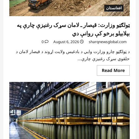
افغانستان
ټولګټو وزارت: قیصار ـ لامان سړک رغنیزې چارې په
بېلابېلو برخو کې روانې دي
0
August 6, 2026
sharqnewsglobal.com
د ټولګټو چارو وزارت وایي د بادغیس ولایت اړوند د قیصار لامان د
حلقوي سړک رغنیزې چارې...
Read
Read More
more
about
ټولګټو
وزارت:
قیصار
ـ
لامان
سړک
رغنیزې
چارې
په
بېلابېلو
برخو
کې
روانې