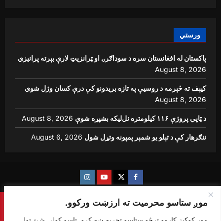
ورستي
پاکستان له افغانستان سره د سوداګرۍ او ټرانزیټ لارې بېرته پرانیزي
August 8, 2026
کیېف ته څېرمه د روسیې په تازه بریدونو کې درې کسان وژل شوي
August 8, 2026
د ټاپي پروژې ۱۱۶ کیلومتره نل‌لیکه بشپړه شوې
August 8, 2026
ننګرهار کې د تېلو یو شمېر پمپونه وتړل شول
August 6, 2026
Instagram
Youtube
Twitter
Facebook
موږ ستاسو محرمیت ته ارزښت ورکوو.
Copyright © {sharq news global} All rights reserved.
|
ReviewNews
by AF themes.
موږ کوکیز کاروو ترڅو ستاسو تجربه ښه کړو. تاسو کولی شئ ټول