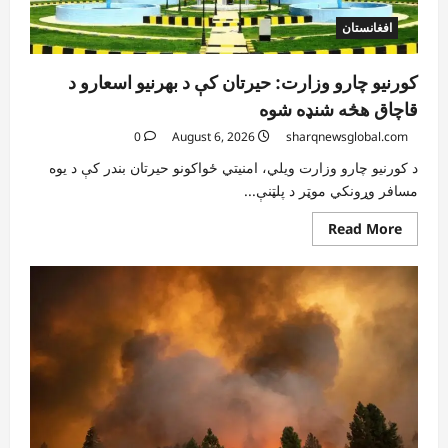
افغانستان
کورنیو چارو وزارت: حیرتان کې د بهرنیو اسعارو د
قاچاق هڅه شنډه شوه
0
August 6, 2026
sharqnewsglobal.com
د کورنیو چارو وزارت ویلي، امنیتي ځواکونو حیرتان بندر کې د یوه
مسافر وړونکي موټر د پلټنې...
Read
Read More
more
about
کورنیو
چارو
وزارت:
حیرتان
کې
د
بهرنیو
اسعارو
د
قاچاق
هڅه
شنډه
شوه