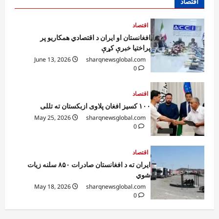
اقتصاد
اقتصاد
افغانستان او ایران د اقتصادي همکاریو پر
پراختیا خبرې کړې
June 13, 2026
sharqnewsglobal.com
0
اقتصاد
۱۰۰ کسیز افغان پلاوی ازبکستان ته تللی
May 25, 2026
sharqnewsglobal.com
0
اقتصاد
ایران ته د افغانستان صادرات ۸۵۰ سلنه زیات
شوي
May 18, 2026
sharqnewsglobal.com
0