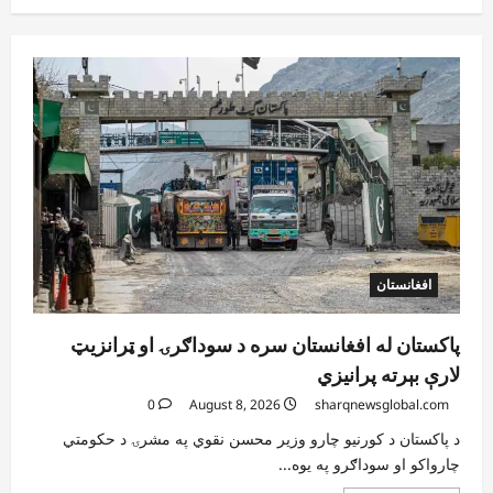
افغانستان
پاکستان له افغانستان سره د سوداګرۍ او ټرانزیټ
لارې بېرته پرانیزي
0
August 8, 2026
sharqnewsglobal.com
د پاکستان د کورنیو چارو وزیر محسن نقوي په مشرۍ د حکومتي
چارواکو او سوداګرو په یوه...