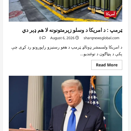
دي
آمریکا
ټرمپ : د امریکا د وسلو زېرمتونونه لا هم ډېر دي
0
August 6, 2026
sharqnewsglobal.com
د امریکا ولسمشر ډونالډ ټرمپ د هغو رسنیزو راپورونو رد کړی چې
پکې د پنټاګون د توغندیو...
Read
Read More
more
about
ټرمپ
:
د
امریکا
د
وسلو
زېرمتونونه
لا
هم
ډېر
دي