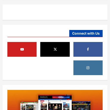
Connect with Us
افغانستان
د ټاپي پروژې ۱۱۶ کیلومتره نل‌لیکه بشپړه
شوې
August 8, 2026
sharqnewsglobal.com
3
0
افغانستان
ننګرهار کې د تېلو یو شمېر پمپونه وتړل شول
August 6, 2026
sharqnewsglobal.com
0
4
افغانستان
ټولګټو وزارت: قیصار ـ لامان سړک رغنیزې