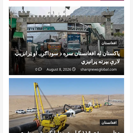
افغانستان
پاکستان له افغانستان سره د سوداګرۍ او ټرانزیټ
لارې بېرته پرانیزي
0
August 8, 2026
sharqnewsglobal.com
افغانستان
د ټاپي پروژې ۱۱۶ کیلومتره نل‌لیکه بشپړه شوې