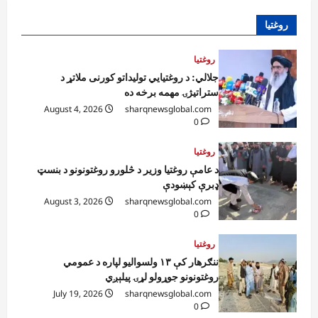
روغتیا
روغتیا
جلالي: د روغتیايي تولیداتو کورنی ملاتړ د
ستراتیژۍ مهمه برخه ده
August 4, 2026
sharqnewsglobal.com
0
روغتیا
د عامې روغتیا وزیر د څلورو روغتونونو د بنسټ
ډبرې کېښودې
August 3, 2026
sharqnewsglobal.com
0
روغتیا
ننګرهار کې ۱۳ ولسوالیو لپاره د عمومي
روغتونونو جوړولو لړۍ پیلېږي
July 19, 2026
sharqnewsglobal.com
0