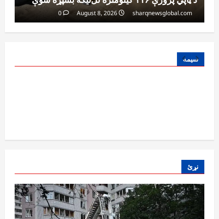
0
August 8, 2026
sharqnewsglobal.com
سیمه
نړئ