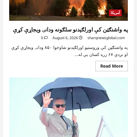
آمریکا
په واشنګټن کې اورلګېدنو سلګونه ودانۍ ویجاړې کړې
0
August 6, 2026
sharqnewsglobal.com
په واشنګټن کې وروستیو اورلګېدنو شاوخوا ۸۵۰ ودانۍ ویجاړې کړې
او نږدې ۶۷ زره کسان یې له...
Read
Read More
more
about
په
واشنګټن
کې
اورلګېدنو
سلګونه
ودانۍ
ویجاړې
کړې