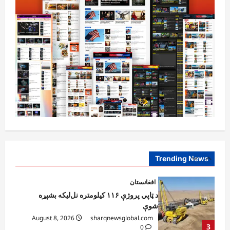
چارې په بېلابېلو برخو کې روانې دي
August 6, 2026
sharqnewsglobal.com
5
0
افغانستان
پاکستان له افغانستان سره د سوداګرۍ او
ټرانزیټ لارې بېرته پرانیزي
August 8, 2026
sharqnewsglobal.com
1
0
نړۍ
کیېف ته څېرمه د روسیې په تازه بریدونو کې
درې کسان وژل شوي
August 8, 2026
sharqnewsglobal.com
Trending News
2
0
افغانستان
د ټاپي پروژې ۱۱۶ کیلومتره نل‌لیکه بشپړه
شوې
August 8, 2026
sharqnewsglobal.com
3
0