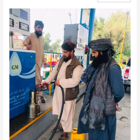
more
about
د
ټاپي
پروژې
۱۱۶
کیلومتره
نل‌لیکه
بشپړه
شوې