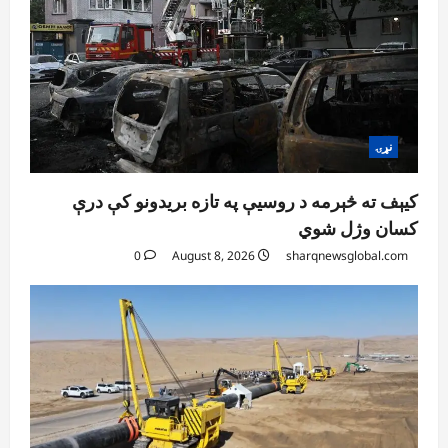
5
0
نړۍ
کیېف ته څېرمه د روسیې په تازه بریدونو کې درې
کسان وژل شوي
0
August 8, 2026
sharqnewsglobal.com