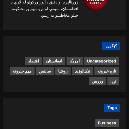
ژورنالېزم او دقیق راپور ورکولو له لارې د
افغانستان، سیمې او نړۍ مهم پرمختګونه
خپلو مخاطبینو ته رسو.
کټګورۍ
Uncategorized
آمریکا
افغانستان
اقتصاد
تازه خبرونه
تیکنالوژی
روغتیا
ساینس
مهم خبرونه
نړۍ
ورزش
Tags
Business