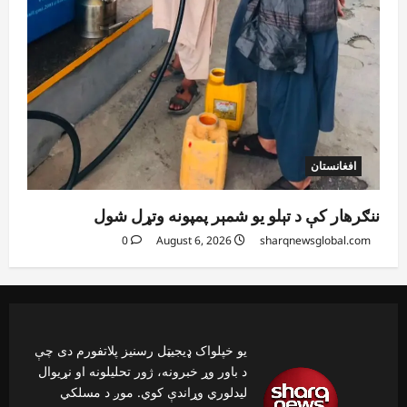
افغانستان
ننګرهار کې د تېلو یو شمېر پمپونه وتړل شول
0
August 6, 2026
sharqnewsglobal.com
یو خپلواک ډیجیټل رسنیز پلاتفورم دی چې
د باور وړ خبرونه، ژور تحلیلونه او نړیوال
لیدلوري وړاندې کوي. موږ د مسلکي