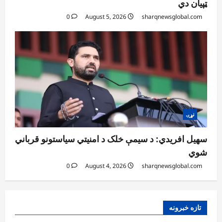
ټپیان دي
0
August 5, 2026
sharqnewsglobal.com
نړۍ
سهیل افریدي: د سیمې خلک د امنیتي سیاستونو قرباني
شوي
0
August 4, 2026
sharqnewsglobal.com
تازه خبرونه