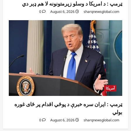
ټرمپ : د امریکا د وسلو زېرمتونونه لا هم ډېر دي
0
August 6, 2026
sharqnewsglobal.com
آمریکا
ټرمپ : ایران سره خبرې د پوځي اقدام پر ځای غوره
بولي
0
August 6, 2026
sharqnewsglobal.com