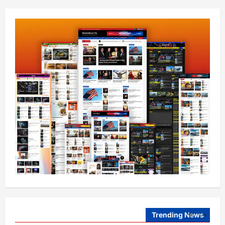
August 6, 2026
sharqnewsglobal.com
4
0
افغانستان
کورنیو چارو وزارت: حیرتان کې د بهرنیو
اسعارو د قاچاق هڅه شنډه شوه
August 6, 2026
sharqnewsglobal.com
5
0
افغانستان
ننګرهار کې د تېلو یو شمېر پمپونه وتړل شول
August 6, 2026
sharqnewsglobal.com
0
1
افغانستان
ټولګټو وزارت: قیصار ـ لامان سړک رغنیزې
چارې په بېلابېلو برخو کې روانې دي
August 6, 2026
sharqnewsglobal.com
Trending News
2
0