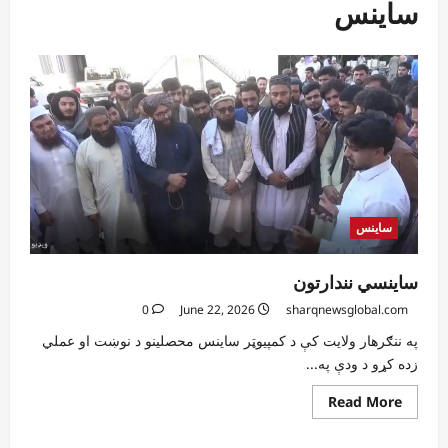
ساینس
ساینس
ساینسي نندارتون
0
June 22, 2026
sharqnewsglobal.com
په ننګرهار ولایت کې د کمپیوټر ساینس محصلینو د نوښت او عملي
زده کړو د ودې په...
Read
Read More
more
about
ساینسي