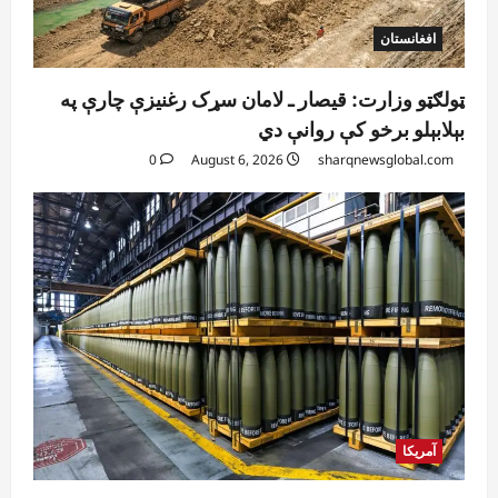
افغانستان
ټولګټو وزارت: قیصار ـ لامان سړک رغنیزې چارې په
بېلابېلو برخو کې روانې دي
0
August 6, 2026
sharqnewsglobal.com
آمریکا