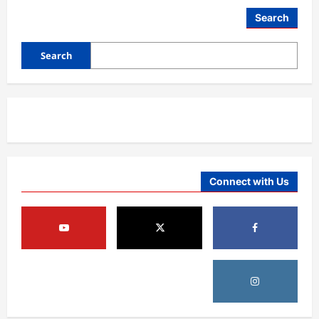
نندارتون
Search
Search
Connect with Us
آمریکا
ټرمپ : د امریکا د وسلو زېرمتونونه لا هم ډېر
دي
August 6, 2026
sharqnewsglobal.com
3
0
آمریکا
ټرمپ : ایران سره خبرې د پوځي اقدام پر ځای
غوره بولي