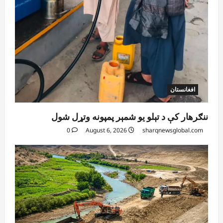
افغانستان
کورنیو چارو وزارت: حیرتان کې د بهرنیو
اسعارو د قاچاق هڅه شنډه شوه
August 6, 2026
sharqnewsglobal.com
5
0
افغانستان
ننګرهار کې د تېلو یو شمېر پمپونه وتړل شول
0
August 6, 2026
sharqnewsglobal.com