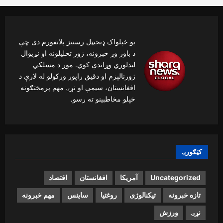
یو خپلواک ډیجیټل رسنیز پلاتفورم دی چې
د باور وړ خبرونه، ژور تحلیلونه او نړیوال
لیدلوري وړاندې کوي. موږ د مسلکي
ژورنالېزم او دقیق راپور ورکولو له لارې د
افغانستان، سیمې او نړۍ مهم پرمختګونه
خپلو مخاطبینو ته رسو.
کټګورۍ
Uncategorized
آمریکا
افغانستان
اقتصاد
تازه خبرونه
تیکنالوژی
روغتیا
ساینس
مهم خبرونه
نړۍ
ورزش