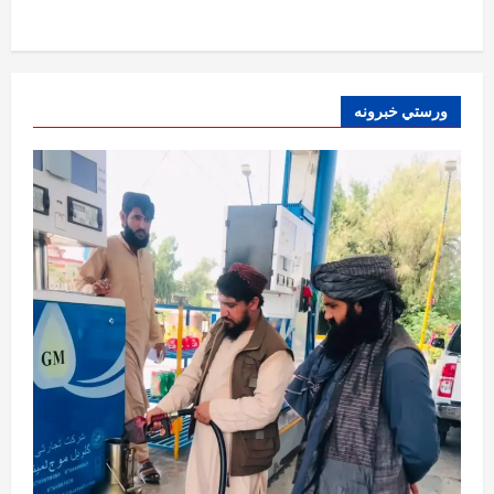
ننګرهار کې د تېلو یو شمېر پمپونه وتړل شول
August 6, 2026
sharqnewsglobal.com
0
1
افغانستان
ورستي خبرونه
ټولګټو وزارت: قیصار ـ لامان سړک رغنیزې
چارې په بېلابېلو برخو کې روانې دي
August 6, 2026
sharqnewsglobal.com
2
0
آمریکا
ټرمپ : د امریکا د وسلو زېرمتونونه لا هم ډېر
دي
August 6, 2026
sharqnewsglobal.com
3
0
آمریکا
ټرمپ : ایران سره خبرې د پوځي اقدام پر ځای
غوره بولي
August 6, 2026
sharqnewsglobal.com
4
0