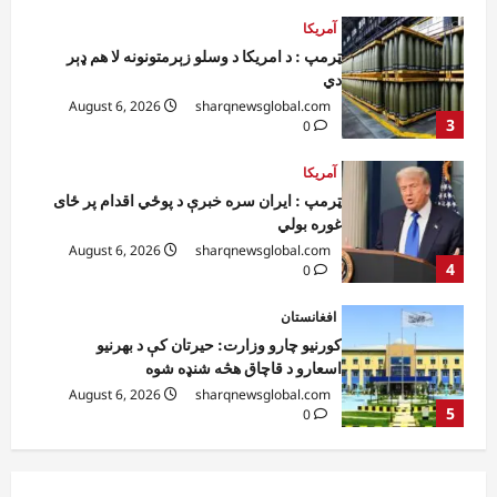
آمریکا
ټرمپ : د امریکا د وسلو زېرمتونونه لا هم ډېر
دي
August 6, 2026
sharqnewsglobal.com
3
0
آمریکا
ټرمپ : ایران سره خبرې د پوځي اقدام پر ځای
غوره بولي
August 6, 2026
sharqnewsglobal.com
4
0
افغانستان
کورنیو چارو وزارت: حیرتان کې د بهرنیو
اسعارو د قاچاق هڅه شنډه شوه
August 6, 2026
sharqnewsglobal.com
5
0
افغانستان