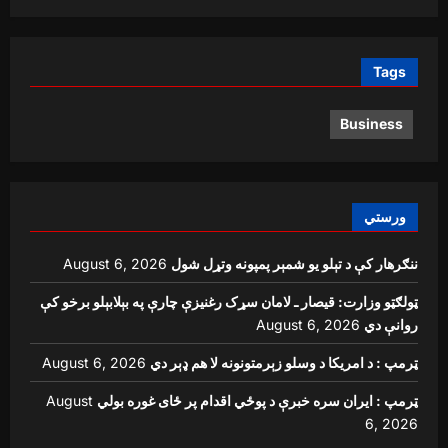
Tags
Business
ورستي
ننګرهار کې د تېلو یو شمېر پمپونه وتړل شول
August 6, 2026
ټولګټو وزارت: قیصار ـ لامان سړک رغنیزې چارې په بېلابېلو برخو کې
روانې دي
August 6, 2026
ټرمپ : د امریکا د وسلو زېرمتونونه لا هم ډېر دي
August 6, 2026
ټرمپ : ایران سره خبرې د پوځي اقدام پر ځای غوره بولي
August
6, 2026