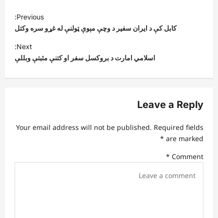
P
Previous:
o
کابل کې د ایران سفیر د وچې مېوې ټولنې له غړو سره وکتل
s
Next:
t
اسلامي امارت د بروکسل سفر او کتنې مثبتې وبللې
n
a
v
Leave a Reply
i
Your email address will not be published.
Required fields
g
*
are marked
a
*
Comment
t
i
o
n