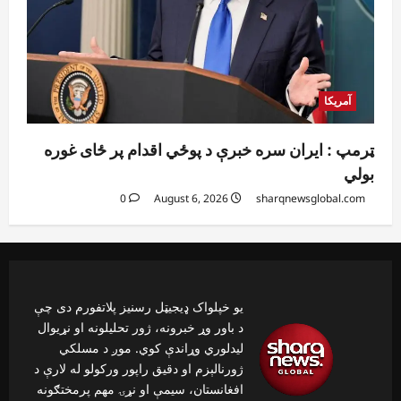
آمریکا
ټرمپ : ایران سره خبرې د پوځي اقدام پر ځای غوره
بولي
0
August 6, 2026
sharqnewsglobal.com
یو خپلواک ډیجیټل رسنیز پلاتفورم دی چې
د باور وړ خبرونه، ژور تحلیلونه او نړیوال
لیدلوري وړاندې کوي. موږ د مسلکي
ژورنالېزم او دقیق راپور ورکولو له لارې د
افغانستان، سیمې او نړۍ مهم پرمختګونه