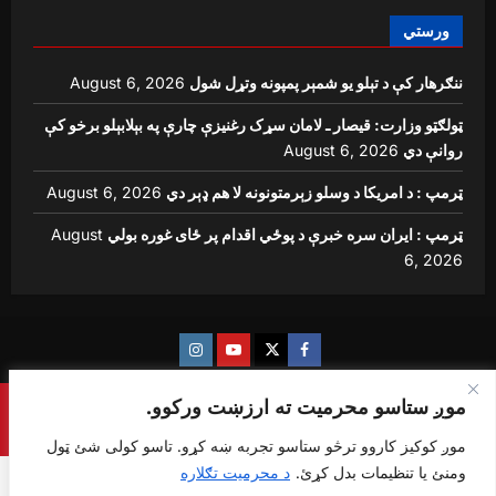
ورستي
ننګرهار کې د تېلو یو شمېر پمپونه وتړل شول
August 6, 2026
ټولګټو وزارت: قیصار ـ لامان سړک رغنیزې چارې په بېلابېلو برخو کې
روانې دي
August 6, 2026
ټرمپ : د امریکا د وسلو زېرمتونونه لا هم ډېر دي
August 6, 2026
ټرمپ : ایران سره خبرې د پوځي اقدام پر ځای غوره بولي
August
6, 2026
Instagram
Youtube
Twitter
Facebook
موږ ستاسو محرمیت ته ارزښت ورکوو.
Copyright © {sharq news global} All rights reserved.
|
ReviewNews
by AF themes.
موږ کوکیز کاروو ترڅو ستاسو تجربه ښه کړو. تاسو کولی شئ ټول
ومنئ یا تنظیمات بدل کړئ.
د محرمیت تګلاره