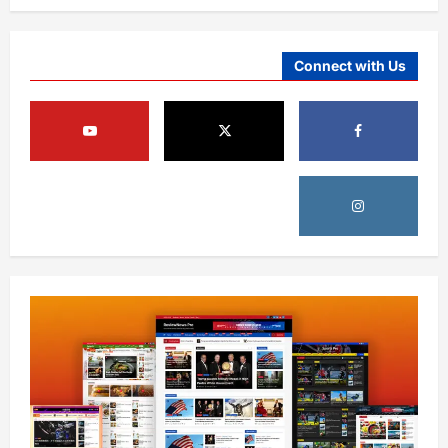
August 6, 2026
sharqnewsglobal.com
4
0
Connect with Us
افغانستان
کورنیو چارو وزارت: حیرتان کې د بهرنیو
اسعارو د قاچاق هڅه شنډه شوه
August 6, 2026
sharqnewsglobal.com
5
0
افغانستان
ننګرهار کې د تېلو یو شمېر پمپونه وتړل شول
August 6, 2026
sharqnewsglobal.com
0
1
افغانستان
ټولګټو وزارت: قیصار ـ لامان سړک رغنیزې
چارې په بېلابېلو برخو کې روانې دي
August 6, 2026
sharqnewsglobal.com
2
0