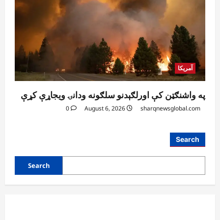
آمریکا
په واشنګټن کې اورلګېدنو سلګونه ودانۍ ویجاړې کړې
0
August 6, 2026
sharqnewsglobal.com
آمریکا
Search
ټرمپ : د امریکا د وسلو زېرمتونونه لا هم ډېر
دي
Search
August 6, 2026
sharqnewsglobal.com
3
0
آمریکا
ټرمپ : ایران سره خبرې د پوځي اقدام پر ځای
غوره بولي