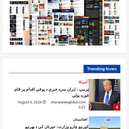
آمریکا
ټرمپ : د امریکا د وسلو زېرمتونونه لا هم ډېر
دي
August 6, 2026
sharqnewsglobal.com
3
0
آمریکا
ټرمپ : ایران سره خبرې د پوځي اقدام پر ځای
غوره بولي
August 6, 2026
sharqnewsglobal.com
Trending News
4
0
افغانستان
کورنیو چارو وزارت: حیرتان کې د بهرنیو
اسعارو د قاچاق هڅه شنډه شوه
August 6, 2026
sharqnewsglobal.com
5
0
افغانستان