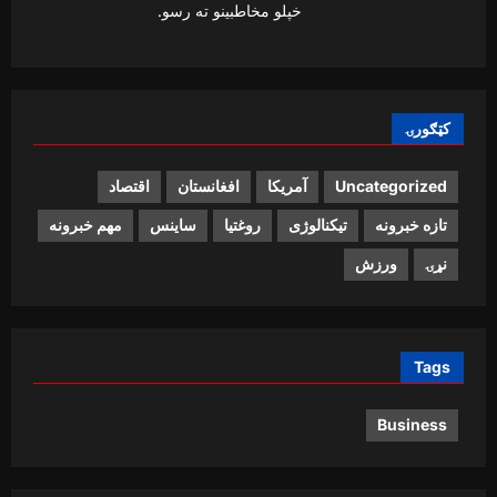
خپلو مخاطبینو ته رسو.
کټګورۍ
Uncategorized
آمریکا
افغانستان
اقتصاد
تازه خبرونه
تیکنالوژی
روغتیا
ساینس
مهم خبرونه
نړۍ
ورزش
Tags
Business