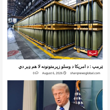
آمریکا
ټرمپ : د امریکا د وسلو زېرمتونونه لا هم ډېر دي
0
August 6, 2026
sharqnewsglobal.com