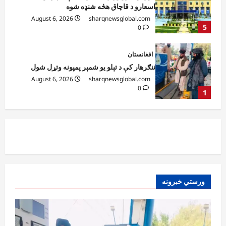
ننګرهار کې د تېلو یو شمېر پمپونه وتړل شول
August 6, 2026
sharqnewsglobal.com
0
1
افغانستان
ټولګټو وزارت: قیصار ـ لامان سړک رغنیزې
چارې په بېلابېلو برخو کې روانې دي
August 6, 2026
sharqnewsglobal.com
2
0
آمریکا
ټرمپ : د امریکا د وسلو زېرمتونونه لا هم ډېر
دي
August 6, 2026
sharqnewsglobal.com
3
0
آمریکا
ورستي خبرونه
ټرمپ : ایران سره خبرې د پوځي اقدام پر ځای
غوره بولي
August 6, 2026
sharqnewsglobal.com
4
0