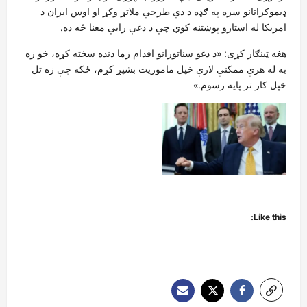
ډیموکراتانو سره په ګډه د دې طرحې ملاتړ وکړ او اوس ایران د
امریکا له استازو پوښتنه کوي چې د دغې رایې معنا څه ده.
هغه ټینګار کړی: «د دغو سناتورانو اقدام زما دنده سخته کړه، خو زه
به له هرې ممکنې لارې خپل ماموریت بشپړ کړم، ځکه چې زه تل
خپل کار تر پایه رسوم.»
Like this: