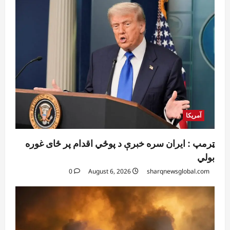
آمریکا
ټرمپ : ایران سره خبرې د پوځي اقدام پر ځای غوره
بولي
0
August 6, 2026
sharqnewsglobal.com