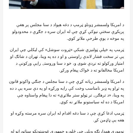
د امریکا ولسمشر ډونلډ ټرمپ د دغه هېواد د سنا مجلس پر هغې
پرېکړې سختې نیوکې کړې چې له ایران سره د جګړې د محدودولو
په موخه د یوې طرحې ملاتړ کوي.
ټرمپ په خپلې ټولنیزې شبکې «ټروت سوشل» کې لیکلي چې ایران
یې تر سخت فشار لاندې راوستی و او د ده په وینا، تهران د شاتګ او
امتیاز ورکولو ته نږدې شوی و، خو د سنا وروستۍ رایې ورکونې د
امریکا مخالفانو ته د ځواک پیغام ورکړ.
د امریکا ولسمشر زیاته کړې چې د سنا مجلس د جنګي واکونو قانون
په تړاو په ډېر نامناسب وخت کې رایه ورکړه او په دې سره یې د ده
په وینا، «د ترهګرۍ تر ټولو ستر ملاتړي» ته دا پیغام واستاوه چې
امریکا د ده له سیاستونو ملاتړ نه کوي.
ټرمپ ادعا کړې چې د سنا دغه اقدام له ایران سره مرسته وکړه او
هغه یې ډاډمن کړ.
نوموړي همدارنګه ویلي چې څلورو جمهوري غوښتونکو سناتورانو له