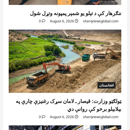
ننګرهار کې د تېلو یو شمېر پمپونه وتړل شول
0
August 6, 2026
sharqnewsglobal.com
افغانستان
ټولګټو وزارت: قیصار ـ لامان سړک رغنیزې چارې په
بېلابېلو برخو کې روانې دي
0
August 6, 2026
sharqnewsglobal.com