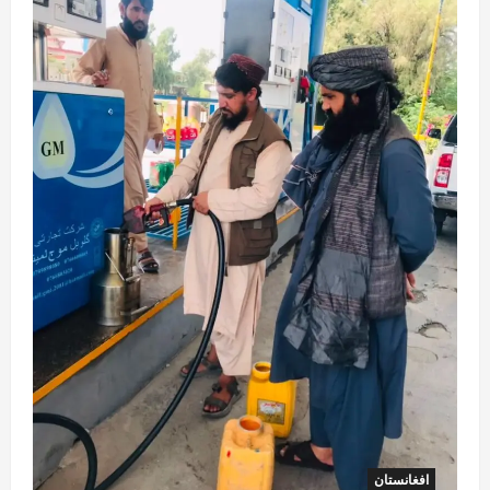
افغانستان
کورنیو چارو وزارت: حیرتان کې د بهرنیو
اسعارو د قاچاق هڅه شنډه شوه
August 6, 2026
sharqnewsglobal.com
5
0
افغانستان