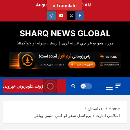
Ski
August 7, 2026
5:04:41 AM
Translate »
t
Instagram
Youtube
Twitter
Facebook
conten
SHARQ NEWS GLOBAL
Primary
ژوندۍ ټلویزیوني خپرونی
Menu
Home
افغانستان
اسلامي امارت د بروکسل سفر او کتنې مثبتې وبللې