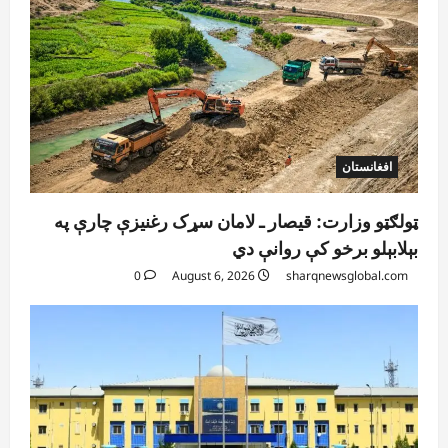
افغانستان
ټولګټو وزارت: قیصار ـ لامان سړک رغنیزې چارې په
بېلابېلو برخو کې روانې دي
0
August 6, 2026
sharqnewsglobal.com