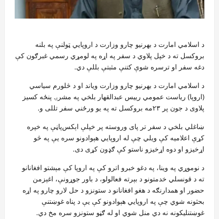
د اسلامي امارت د بهرنیو چارو وزارت د اروپايي ټولنې په بلنه
بروکسل ته د خپل پلاوي د سفر په اړه په لومړي رسمي غبرګون کې
دغه سفر او ترسره شوې کتنې مثبتې بللې دي.
د اسلامي امارت د بهرنیو چارو وزارت ویاند او د څلورم سیاسي
(اروپا) ریاست عمومي رییس عبدالقهار بلخي په مشرۍ پنځه کسیز
پلاوی د جون پر ۲۳مه بروکسل ته په یو ورځني سفر تللی و.
ښاغلي بلخي د سفر تر پای وروسته پر خپلې اېکس‌پاڼې په خپره
کړې اعلامیه کې ویلي چې له اروپايي هېوادونو سره یې په څو
اړخیزو او دوه اړخیزو ناستو کې ګډون کړی دی.
د نوموړي په وینا، په دغو خبرو اترو کې په اروپا کې مېشتو افغانانو
ته د قونسلي خدمتونو د بېرته فعالولو، د باور جوړونې، اغېزمن
حضور او همدارنګه د هغو افغانانو د ستونزو د حل لارو چارو په اړه
بحثونه شوي چې په اروپايي هېوادونو کې یې د پناه غوښتنې
غوښتنلیکونه نه دي منل شوي او له ګڼو ستونزو سره مخ دي.