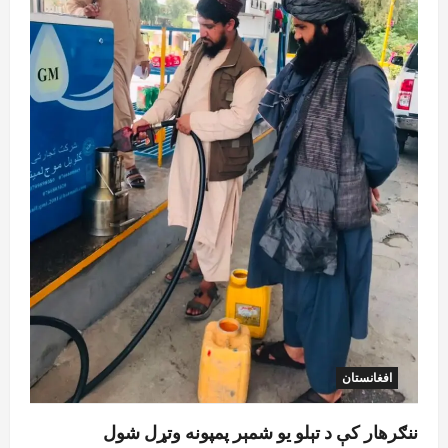
ټرمپ : د امریکا د وسلو زېرمتونونه لا هم ډېر
دي
August 6, 2026
sharqnewsglobal.com
3
0
آمریکا
ټرمپ : ایران سره خبرې د پوځي اقدام پر ځای
غوره بولي
August 6, 2026
sharqnewsglobal.com
4
0
افغانستان
کورنیو چارو وزارت: حیرتان کې د بهرنیو
اسعارو د قاچاق هڅه شنډه شوه
August 6, 2026
sharqnewsglobal.com
5
0
افغانستان
ننګرهار کې د تېلو یو شمېر پمپونه وتړل شول