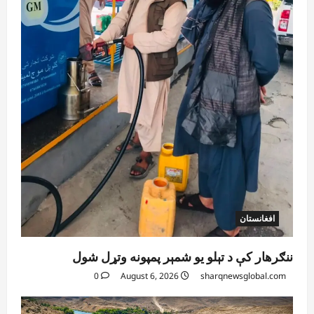
افغانستان
ننګرهار کې د تېلو یو شمېر پمپونه وتړل شول
0
August 6, 2026
sharqnewsglobal.com