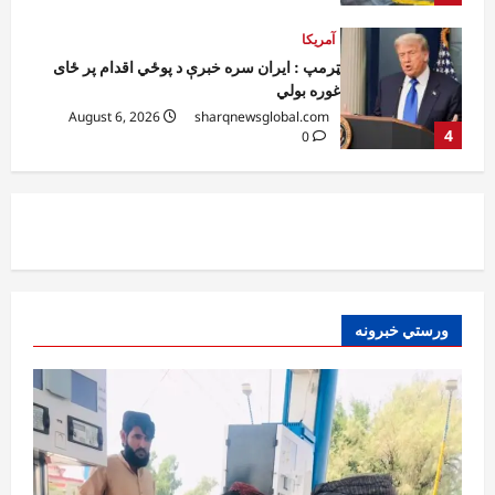
افغانستان
کورنیو چارو وزارت: حیرتان کې د بهرنیو
اسعارو د قاچاق هڅه شنډه شوه
August 6, 2026
sharqnewsglobal.com
5
0
افغانستان
ننګرهار کې د تېلو یو شمېر پمپونه وتړل شول
August 6, 2026
sharqnewsglobal.com
0
1
افغانستان
ورستي خبرونه
ټولګټو وزارت: قیصار ـ لامان سړک رغنیزې
چارې په بېلابېلو برخو کې روانې دي
August 6, 2026
sharqnewsglobal.com
2
0
آمریکا