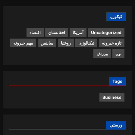
کټګورۍ
Uncategorized
آمریکا
افغانستان
اقتصاد
تازه خبرونه
تیکنالوژی
روغتیا
ساینس
مهم خبرونه
نړۍ
ورزش
Tags
Business
ورستي