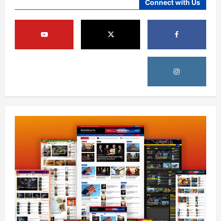
Connect with Us
آمریکا
ټرمپ : د امریکا د وسلو زېرمتونونه لا هم ډېر
دي
August 6, 2026
sharqnewsglobal.com
3
0
آمریکا
ټرمپ : ایران سره خبرې د پوځي اقدام پر ځای
غوره بولي
August 6, 2026
sharqnewsglobal.com
4
0
افغانستان
کورنیو چارو وزارت: حیرتان کې د بهرنیو
اسعارو د قاچاق هڅه شنډه شوه
August 6, 2026
sharqnewsglobal.com
5
0
افغانستان
ننګرهار کې د تېلو یو شمېر پمپونه وتړل شول