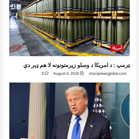
آمریکا
ټرمپ : د امریکا د وسلو زېرمتونونه لا هم ډېر دي
0
August 6, 2026
sharqnewsglobal.com