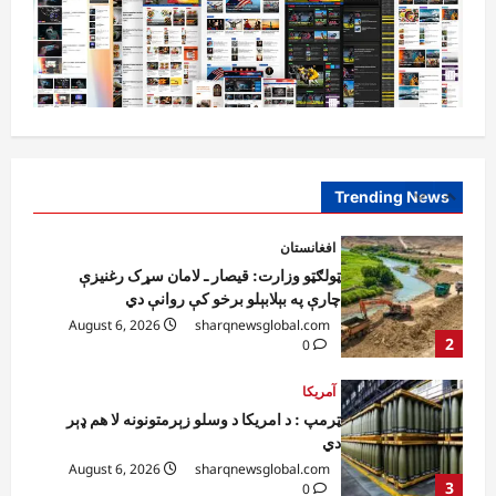
August 6, 2026
sharqnewsglobal.com
0
1
افغانستان
ټولګټو وزارت: قیصار ـ لامان سړک رغنیزې
چارې په بېلابېلو برخو کې روانې دي
August 6, 2026
sharqnewsglobal.com
Trending News
2
0
آمریکا
ټرمپ : د امریکا د وسلو زېرمتونونه لا هم ډېر
دي
August 6, 2026
sharqnewsglobal.com
3
0
آمریکا
ټرمپ : ایران سره خبرې د پوځي اقدام پر ځای
غوره بولي
August 6, 2026
sharqnewsglobal.com
4
0