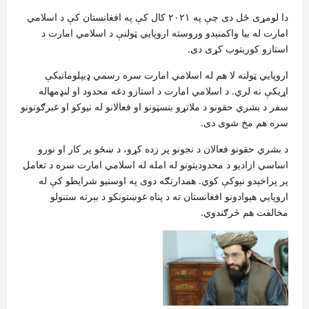
دا لومړی ځل دی چې په ۲۰۲۱ کال کې په افغانستان کې د اسلامي
امارت له بیا واکمنېدو وروسته اروپايي ټولنې د اسلامي امارت د
استازو کوربتوب کړی دی.
اروپايي ټولنه لا هم له اسلامي امارت سره رسمي ډیپلوماتیکې
اړیکې نه لري. د اسلامي امارت د استازو دغه محدود او لنډمهاله
سفر د بشري حقونو د ملاتړو بنسټونو او فعالانو له نیوکو او غبرګونونو
سره هم مخ شوی دی.
د بشري حقونو فعالان د نجونو پر زده کړو، د ښځو پر کار او نورو
اساسي ازادیو د محدودیتونو له امله له اسلامي امارت سره د تعامل
پر پراخېدو نیوکې کوي. همدارنګه دوی په اوسنیو شرایطو کې له
اروپايي هېوادونو افغانستان ته د پناه غوښتونکو د بېرته ستنولو
مخالفت هم څرګندوي.