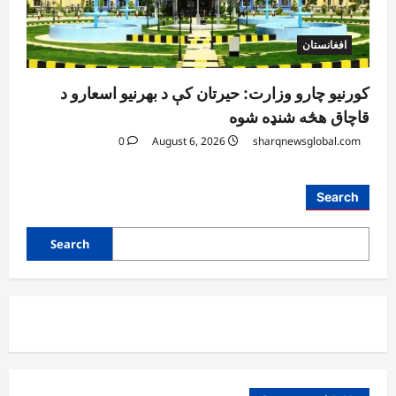
افغانستان
کورنیو چارو وزارت: حیرتان کې د بهرنیو اسعارو د
قاچاق هڅه شنډه شوه
0
August 6, 2026
sharqnewsglobal.com
Search
Search