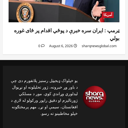
آمریکا
ټرمپ : ایران سره خبرې د پوځي اقدام پر ځای غوره
بولي
0
August 6, 2026
sharqnewsglobal.com
یو خپلواک ډیجیټل رسنیز پلاتفورم دی چې
د باور وړ خبرونه، ژور تحلیلونه او نړیوال
لیدلوري وړاندې کوي. موږ د مسلکي
ژورنالېزم او دقیق راپور ورکولو له لارې د
افغانستان، سیمې او نړۍ مهم پرمختګونه
خپلو مخاطبینو ته رسو.