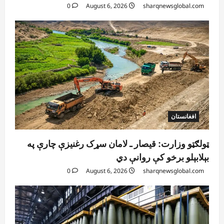
0
August 6, 2026
sharqnewsglobal.com
افغانستان
ټولګټو وزارت: قیصار ـ لامان سړک رغنیزې چارې په
بېلابېلو برخو کې روانې دي
0
August 6, 2026
sharqnewsglobal.com