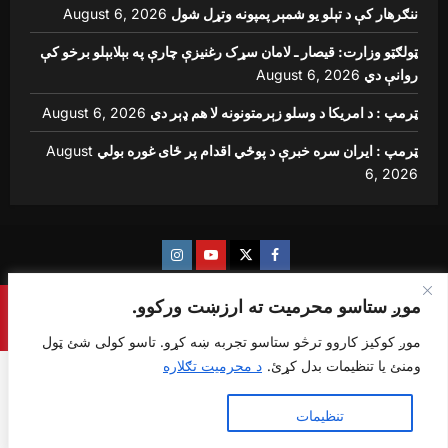
ننګرهار کې د تېلو یو شمېر پمپونه وتړل شول
August 6, 2026
ټولګټو وزارت: قیصار ـ لامان سړک رغنیزې چارې په بېلابېلو برخو کې
روانې دي
August 6, 2026
ټرمپ : د امریکا د وسلو زېرمتونونه لا هم ډېر دي
August 6, 2026
ټرمپ : ایران سره خبرې د پوځي اقدام پر ځای غوره بولي
August
6, 2026
Instagram
Youtube
Twitter
Facebook
موږ ستاسو محرمیت ته ارزښت ورکوو.
Copyright © {sharq news global} All rights reserved.
|
ReviewNews
by AF themes.
موږ کوکیز کاروو ترڅو ستاسو تجربه ښه کړو. تاسو کولی شئ ټول
ومنئ یا تنظیمات بدل کړئ.
د محرمیت تګلاره
ټول ومنئ
تنظیمات