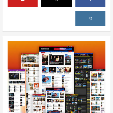
August 6, 2026
sharqnewsglobal.com
3
0
آمریکا
ټرمپ : ایران سره خبرې د پوځي اقدام پر ځای
غوره بولي
August 6, 2026
sharqnewsglobal.com
4
0
افغانستان
کورنیو چارو وزارت: حیرتان کې د بهرنیو
اسعارو د قاچاق هڅه شنډه شوه
August 6, 2026
sharqnewsglobal.com
5
0
افغانستان
ننګرهار کې د تېلو یو شمېر پمپونه وتړل شول
August 6, 2026
sharqnewsglobal.com
0
1