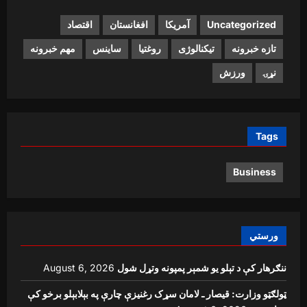
Uncategorized
آمریکا
افغانستان
اقتصاد
تازه خبرونه
تیکنالوژی
روغتیا
ساینس
مهم خبرونه
نړۍ
ورزش
Tags
Business
ورستي
ننګرهار کې د تېلو یو شمېر پمپونه وتړل شول
August 6, 2026
ټولګټو وزارت: قیصار ـ لامان سړک رغنیزې چارې په بېلابېلو برخو کې