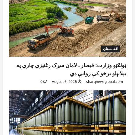
افغانستان
ټولګټو وزارت: قیصار ـ لامان سړک رغنیزې چارې په
بېلابېلو برخو کې روانې دي
0
August 6, 2026
sharqnewsglobal.com