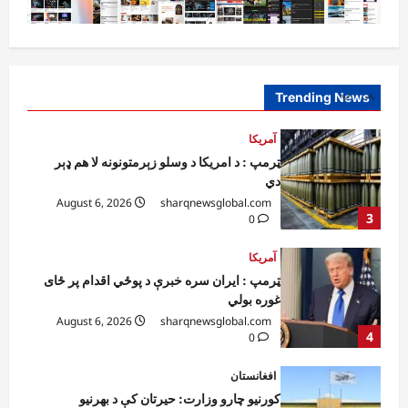
افغانستان
ټولګټو وزارت: قیصار ـ لامان سړک رغنیزې
چارې په بېلابېلو برخو کې روانې دي
August 6, 2026
sharqnewsglobal.com
Trending News
2
0
آمریکا
ټرمپ : د امریکا د وسلو زېرمتونونه لا هم ډېر
دي
August 6, 2026
sharqnewsglobal.com
3
0
آمریکا
ټرمپ : ایران سره خبرې د پوځي اقدام پر ځای
غوره بولي
August 6, 2026
sharqnewsglobal.com
4
0
افغانستان
کورنیو چارو وزارت: حیرتان کې د بهرنیو