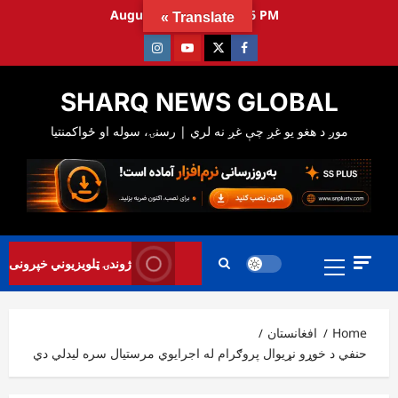
Ski
August 6, 2026
3:39:57 PM
Translate »
t
Instagram
Youtube
Twitter
Facebook
conten
SHARQ NEWS GLOBAL
Primary
ژوندۍ ټلویزیوني خپرونی
Menu
Home
افغانستان
حنفي د خوړو نړیوال پروګرام له اجرایوي مرستیال سره لیدلي دي