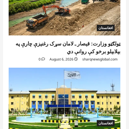
افغانستان
ټولګټو وزارت: قیصار ـ لامان سړک رغنیزې چارې په
بېلابېلو برخو کې روانې دي
0
August 6, 2026
sharqnewsglobal.com
افغانستان