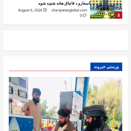
اسعارو د قاچاق هڅه شنډه شوه
August 6, 2026
sharqnewsglobal.com
5
0
افغانستان
ننګرهار کې د تېلو یو شمېر پمپونه وتړل شول
August 6, 2026
sharqnewsglobal.com
0
1
افغانستان
ورستي خبرونه
ټولګټو وزارت: قیصار ـ لامان سړک رغنیزې
چارې په بېلابېلو برخو کې روانې دي
August 6, 2026
sharqnewsglobal.com
2
0
آمریکا
ټرمپ : د امریکا د وسلو زېرمتونونه لا هم ډېر
دي
August 6, 2026
sharqnewsglobal.com
3
0