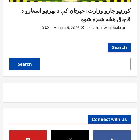
کورنیو چارو وزارت: حیرتان کې د بهرنیو اسعارو د
قاچاق هڅه شنډه شوه
0
August 6, 2026
sharqnewsglobal.com
Search
Search
Connect with Us
آمریکا
ټرمپ : د امریکا د وسلو زېرمتونونه لا هم ډېر
دي