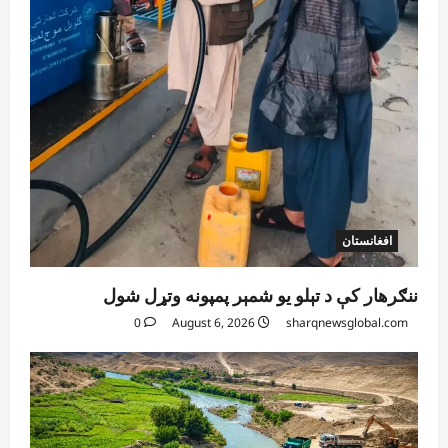
افغانستان
ننګرهار کې د تېلو یو شمېر پمپونه وتړل شول
0
August 6, 2026
sharqnewsglobal.com