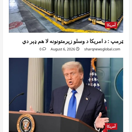
آمریکا
ټرمپ : د امریکا د وسلو زېرمتونونه لا هم ډېر دي
0
August 6, 2026
sharqnewsglobal.com
آمریکا