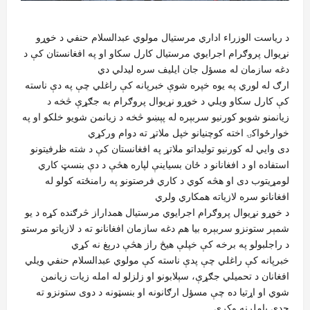
د ریاست الوزراء اداري مرستیال مولوي عبدالسلام حنفي د خوړو
نړیوال پروګرام اجرایوي مرستیال کارل سکاو او په افغانستان کې د
دغه سازمان له مسؤل جان ایلیف سره لیدلي دي
ارګ له لوري په یوه خپره شوې خبرپانه کې راغلي چې په دې ناسته
کې کارل سکاو ویلي د خوړو نړیوال پروګرام به جګړې څخه د
زیانمنو شویو کورنیو سربېره له پېښو څخه د زیانمن شویو خلکو او په
خوارځواکۍ اخته کوچنیانو خپل ملاتړ ته دوام ورکړي
دی وایي له کورنیو تولیداتو ملاتړ په افغانستان کې د شته ظرفیتونو
استفاده او د افغانانو د ځان بسیاینې لپاره هڅې د دې بنسټ کاري
لومړیتوب دی او هڅه کوي د کاري فرصتونو په رامنځته کولو له
افغانانو سره لازیاته همکاري ولري
د خوړو نړیوال پروګرام اجرايوي مرستیال همداراز څرګنده کړه د یو
شمېر ستونزو سربېره بیا هم دغه سازمان افغانانو ته د لازیاتو مرستو
د راجلبولو په برخه کې خپلې هیڅ راز هڅې درېغ نه کړي
خبرپانه کې راغلي چې پدې ناسته کې مولوي عبدالسلام حنفي ویلي
افغانان د تحمیلي جګړې، سېلابونو او زلزلو له امله زیات زیانمن
شوي او اړتیا ده چې مسؤل ارګانونه او بنسټونه د دوی ستونزو ته
جدي پاملرنه وکړي