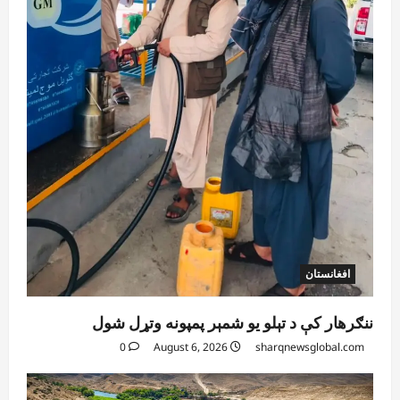
آمریکا
ټرمپ : ایران سره خبرې د پوځي اقدام پر ځای
غوره بولي
August 6, 2026
sharqnewsglobal.com
4
0
افغانستان
کورنیو چارو وزارت: حیرتان کې د بهرنیو
اسعارو د قاچاق هڅه شنډه شوه
August 6, 2026
sharqnewsglobal.com
5
0
افغانستان
ننګرهار کې د تېلو یو شمېر پمپونه وتړل شول
0
August 6, 2026
sharqnewsglobal.com