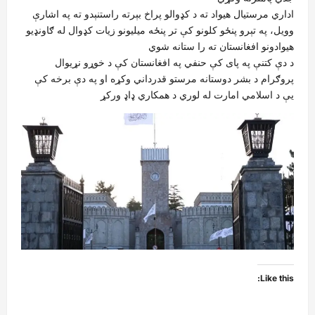
اداري مرستیال هیواد ته د کډوالو پراخ بېرته راستنېدو ته په اشارې
وویل، په تېرو پنځو کلونو کې تر پنځه میلیونو زیات کډوال له ګاونډیو
هیوادونو افغانستان ته را ستانه شوي
د دې کتنې په پای کې حنفي په افغانستان کې د خوړو نړیوال
پروګرام د بشر دوستانه مرستو قدرداني وکړه او په دې برخه کې
یې د اسلامي امارت له لوري د همکاري ډاډ ورکړ
Like this: