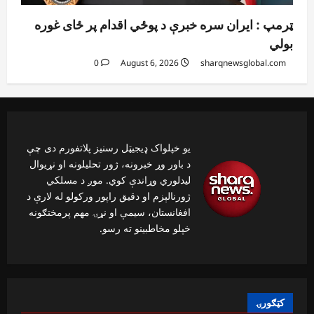
ټرمپ : ایران سره خبرې د پوځي اقدام پر ځای غوره
بولي
0
August 6, 2026
sharqnewsglobal.com
یو خپلواک ډیجیټل رسنیز پلاتفورم دی چې
د باور وړ خبرونه، ژور تحلیلونه او نړیوال
لیدلوري وړاندې کوي. موږ د مسلکي
ژورنالېزم او دقیق راپور ورکولو له لارې د
افغانستان، سیمې او نړۍ مهم پرمختګونه
خپلو مخاطبینو ته رسو.
کټګورۍ