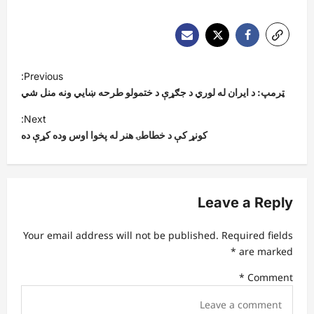
P
Previous:
o
ټرمپ: د ایران له لوري د جګړې د ختمولو طرحه ښايي ونه منل شي
s
Next:
t
کونړ کې د خطاطۍ هنر له پخوا اوس وده کړې ده
n
a
v
Leave a Reply
i
Your email address will not be published.
Required fields
g
*
are marked
a
*
Comment
t
i