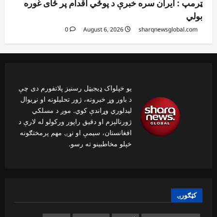
ټرمپ : ایران سره خبرې د پوځي اقدام پر ځای غوره
بولي
0
August 6, 2026
sharqnewsglobal.com
یو خپلواک ډیجیټل رسنیز پلاتفورم دی چې
د باور وړ خبرونه، ژور تحلیلونه او نړیوال
لیدلوري وړاندې کوي. موږ د مسلکي
ژورنالېزم او دقیق راپور ورکولو له لارې د
افغانستان، سیمې او نړۍ مهم پرمختګونه
خپلو مخاطبینو ته رسو.
کټګورۍ