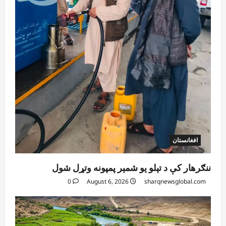
آمریکا
ټرمپ : ایران سره خبرې د پوځي اقدام پر ځای
غوره بولي
August 6, 2026
sharqnewsglobal.com
4
0
افغانستان
کورنیو چارو وزارت: حیرتان کې د بهرنیو
اسعارو د قاچاق هڅه شنډه شوه
August 6, 2026
sharqnewsglobal.com
5
0
افغانستان
ننګرهار کې د تېلو یو شمېر پمپونه وتړل شول
0
August 6, 2026
sharqnewsglobal.com