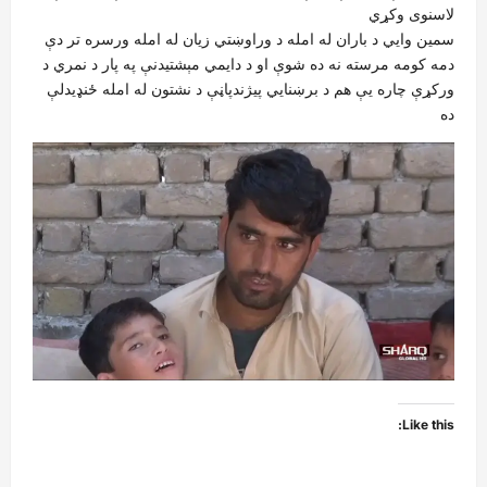
لاسنوی وکړي
سمین وايي د باران له امله د وراوښتي زیان له امله ورسره تر دې
دمه کومه مرسته نه ده شوې او د دايمي مېشتيدنې په پار د نمري د
ورکړې چاره يې هم د برښنايي پيژندپاڼې د نشتون له امله ځنډيدلې
ده
Like this: