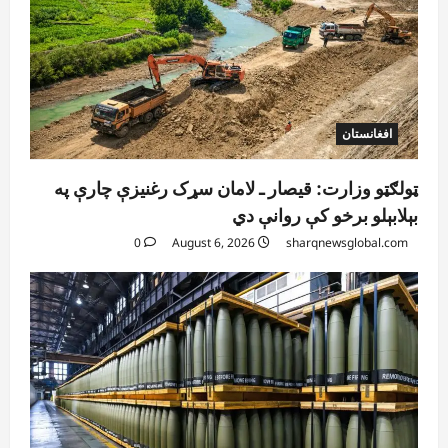
افغانستان
ټولګټو وزارت: قیصار ـ لامان سړک رغنیزې چارې په
بېلابېلو برخو کې روانې دي
0
August 6, 2026
sharqnewsglobal.com