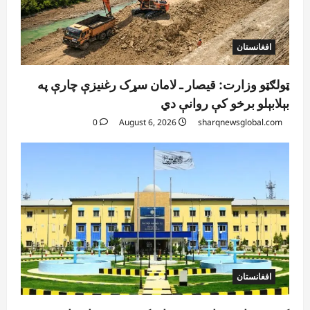
افغانستان
ټولګټو وزارت: قیصار ـ لامان سړک رغنیزې چارې په
بېلابېلو برخو کې روانې دي
0
August 6, 2026
sharqnewsglobal.com
افغانستان