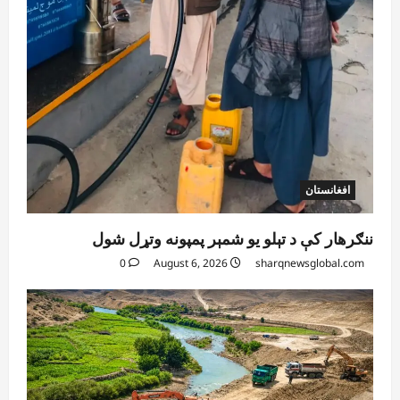
افغانستان
ننګرهار کې د تېلو یو شمېر پمپونه وتړل شول
0
August 6, 2026
sharqnewsglobal.com