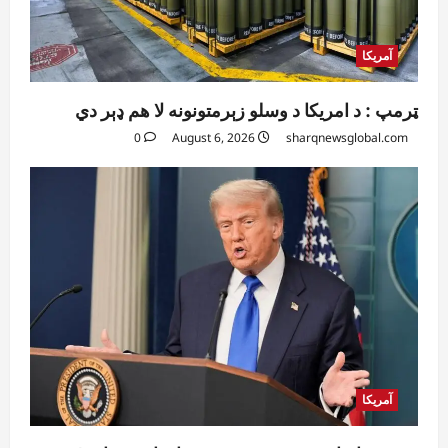
آمریکا
ټرمپ : د امریکا د وسلو زېرمتونونه لا هم ډېر دي
0
August 6, 2026
sharqnewsglobal.com
آمریکا