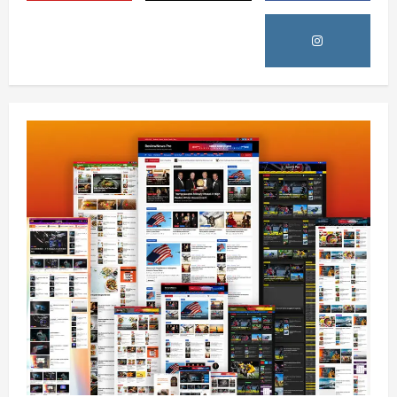
3
0
آمریکا
ټرمپ : ایران سره خبرې د پوځي اقدام پر ځای
غوره بولي
August 6, 2026
sharqnewsglobal.com
4
0
افغانستان
کورنیو چارو وزارت: حیرتان کې د بهرنیو
اسعارو د قاچاق هڅه شنډه شوه
August 6, 2026
sharqnewsglobal.com
5
0
افغانستان
ننګرهار کې د تېلو یو شمېر پمپونه وتړل شول
August 6, 2026
sharqnewsglobal.com
0
1
افغانستان