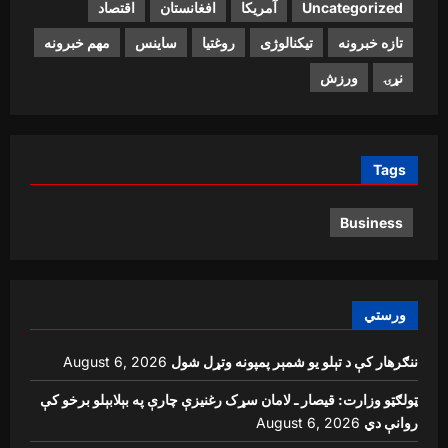
Uncategorized
آمریکا
افغانستان
اقتصاد
تازه خبرونه
تیکنالوژی
روغتیا
ساینس
مهم خبرونه
نړۍ
ورزش
Tags
Business
ورستي
ننګرهار کې د تېلو یو شمېر پمپونه وتړل شول
August 6, 2026
ټولګټو وزارت: قیصار ـ لامان سړک رغنیزې چارې په بېلابېلو برخو کې
روانې دي
August 6, 2026