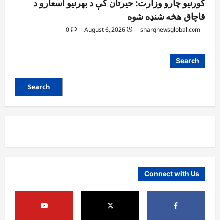
کورنیو چارو وزارت: حیرتان کې د بهرنیو اسعارو د
قاچاق هڅه شنډه شوه
0
August 6, 2026
sharqnewsglobal.com
Search
Search
Connect with Us
آمریکا
ټرمپ : د امریکا د وسلو زېرمتونونه لا هم ډېر
دي
August 6, 2026
sharqnewsglobal.com