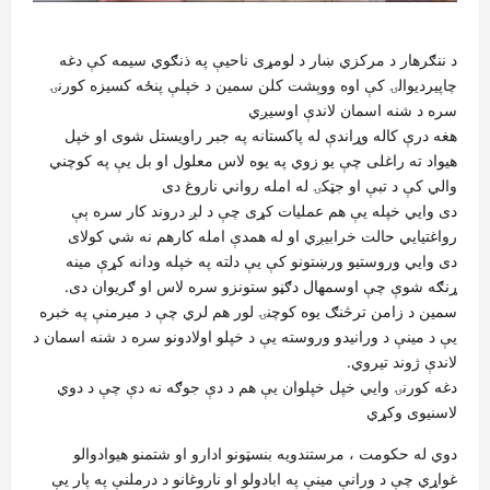
د ننګرهار د مرکزي ښار د لومړی ناحيې په ذنګوي سیمه کې دغه
چاپیردیوالۍ کې اوه ووېشت کلن سمین د خپلې پنځه کسیزه کورنۍ
سره د شنه اسمان لاندې اوسیږي
هغه درې کاله وړاندې له پاکستانه په جبر راویستل شوی او خپل
هیواد ته راغلی چې يو زوي په یوه لاس معلول او بل يې په کوچني
والي کې د تبې او جټکۍ له امله رواني ناروغ دی
دی وايي خپله يې هم عملیات کړی چې د لږ دروند کار سره ېې
رواغتيايي حالت خرابیږي او له همدې امله کارهم نه شي کولای
دی وايي وروستيو ورښتونو کې يې دلته په خپله ودانه کړې مينه
ړنګه شوې چې اوسمهال دګڼو ستونزو سره لاس او ګریوان دی.
سمین د زامن ترڅنګ يوه کوچنۍ لور هم لري چې د میرمنې په خبره
يې د مینې د ورانیدو وروسته يې د خپلو اولادونو سره د شنه اسمان د
لاندې ژوند تیروي.
دغه کورنۍ وايي خپل خپلوان يې هم د دې جوګه نه دې چې د دوي
لاسنیوی وکړي
دوي له حکومت ، مرستندویه بنسټونو ادارو او شتمنو هیوادوالو
غواړي چې د ورانې مينې په ابادولو او ناروغانو د درملنې په پار يې