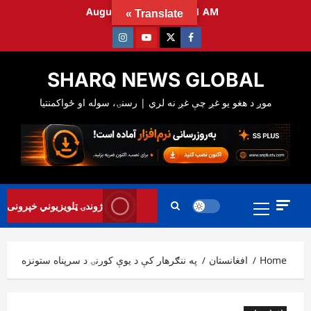
Ski
August 8, 2026
4:38:22 AM
Translate »
t
Instagram
Youtube
Twitter
Facebook
conten
SHARQ NEWS GLOBAL
Primary
ژوندۍ ټلویزیوني خپرونی
Menu
Home
افغانستان
په ننګرهار کې د یوې کورنۍ د سرپناه ستونزه