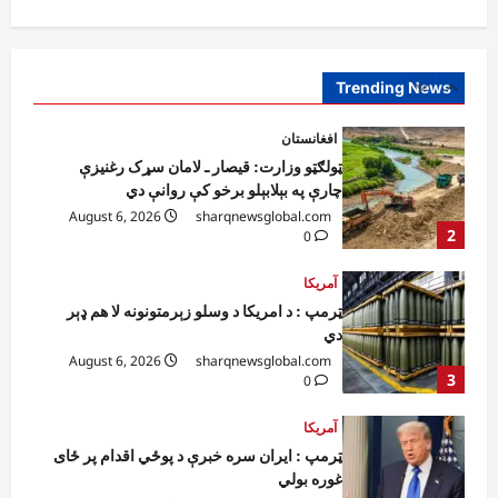
ټولګټو وزارت: قیصار ـ لامان سړک رغنیزې
چارې په بېلابېلو برخو کې روانې دي
August 6, 2026
sharqnewsglobal.com
Trending News
2
0
آمریکا
ټرمپ : د امریکا د وسلو زېرمتونونه لا هم ډېر
دي
August 6, 2026
sharqnewsglobal.com
3
0
آمریکا
ټرمپ : ایران سره خبرې د پوځي اقدام پر ځای
غوره بولي
August 6, 2026
sharqnewsglobal.com
4
0
افغانستان
کورنیو چارو وزارت: حیرتان کې د بهرنیو
اسعارو د قاچاق هڅه شنډه شوه