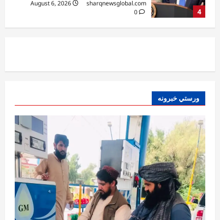
August 6, 2026
sharqnewsglobal.com
5
0
افغانستان
ننګرهار کې د تېلو یو شمېر پمپونه وتړل شول
August 6, 2026
sharqnewsglobal.com
0
1
افغانستان
ورستي خبرونه
ټولګټو وزارت: قیصار ـ لامان سړک رغنیزې
چارې په بېلابېلو برخو کې روانې دي
August 6, 2026
sharqnewsglobal.com
2
0
آمریکا
ټرمپ : د امریکا د وسلو زېرمتونونه لا هم ډېر
دي
August 6, 2026
sharqnewsglobal.com
3
0