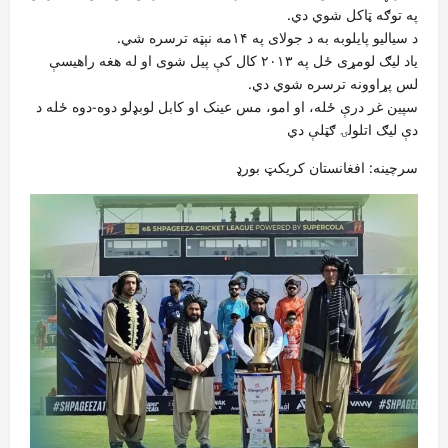
په توګه ټاکل شوي دي.
د سیالیو پایلوبه به د جولای په ۱۴مه نېټه ترسره شي.
یاد لیګ لومړی ځل په ۲۰۱۳ کال کې پیل شوی او له هغه راهیسې
لس پړاوونه ترسره شوي دي.
سپین غر درې ځله، او امو، مس عینک او کابل لوبډلو دوه-دوه ځله د
دې لیګ اتلولۍ ګټلې دي
سرچینه: افغانستان کریکټ بورډ