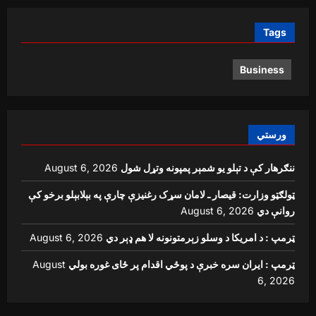
Tags
Business
ورستي
ننګرهار کې د تېلو یو شمېر پمپونه وتړل شول
August 6, 2026
ټولګټو وزارت: قیصار ـ لامان سړک رغنیزې چارې په بېلابېلو برخو کې
روانې دي
August 6, 2026
ټرمپ : د امریکا د وسلو زېرمتونونه لا هم ډېر دي
August 6, 2026
ټرمپ : ایران سره خبرې د پوځي اقدام پر ځای غوره بولي
August
6, 2026