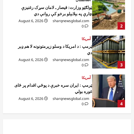
ټرمپ : د امریکا د وسلو زېرمتونونه لا هم ډېر
دي
August 6, 2026
sharqnewsglobal.com
3
0
آمریکا
ټرمپ : ایران سره خبرې د پوځي اقدام پر ځای
غوره بولي
August 6, 2026
sharqnewsglobal.com
4
0
افغانستان
کورنیو چارو وزارت: حیرتان کې د بهرنیو
اسعارو د قاچاق هڅه شنډه شوه
August 6, 2026
sharqnewsglobal.com
5
0
افغانستان
ننګرهار کې د تېلو یو شمېر پمپونه وتړل شول