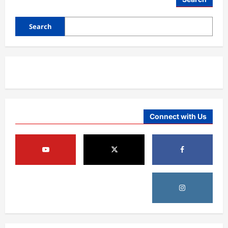
Search
Connect with Us
آمریکا
ټرمپ : د امریکا د وسلو زېرمتونونه لا هم ډېر
دي
August 6, 2026
sharqnewsglobal.com
3
0
آمریکا
ټرمپ : ایران سره خبرې د پوځي اقدام پر ځای
غوره بولي
August 6, 2026
sharqnewsglobal.com