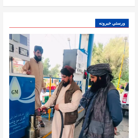
August 6, 2026
sharqnewsglobal.com
0
1
افغانستان
ورستي خبرونه
ټولګټو وزارت: قیصار ـ لامان سړک رغنیزې
چارې په بېلابېلو برخو کې روانې دي
August 6, 2026
sharqnewsglobal.com
2
0
آمریکا
ټرمپ : د امریکا د وسلو زېرمتونونه لا هم ډېر
دي
August 6, 2026
sharqnewsglobal.com
3
0
آمریکا
ټرمپ : ایران سره خبرې د پوځي اقدام پر ځای
غوره بولي
August 6, 2026
sharqnewsglobal.com
4
0