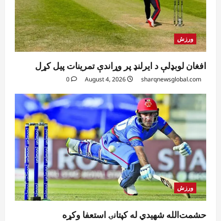
ورزش
افغان لوبډلې د ایرلنډ پر وړاندې تمرینات پیل کړل
0
August 4, 2026
sharqnewsglobal.com
ورزش
حشمت‌الله شهیدي له کپتانۍ استعفا وکړه