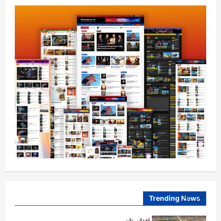
4
0
افغانستان
کورنیو چارو وزارت: حیرتان کې د بهرنیو
اسعارو د قاچاق هڅه شنډه شوه
August 6, 2026
sharqnewsglobal.com
5
0
افغانستان
ننګرهار کې د تېلو یو شمېر پمپونه وتړل شول
August 6, 2026
sharqnewsglobal.com
0
1
افغانستان
ټولګټو وزارت: قیصار ـ لامان سړک رغنیزې
چارې په بېلابېلو برخو کې روانې دي
August 6, 2026
sharqnewsglobal.com
Trending News
2
0
آمریکا