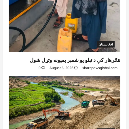
افغانستان
کورنیو چارو وزارت: حیرتان کې د بهرنیو
اسعارو د قاچاق هڅه شنډه شوه
August 6, 2026
sharqnewsglobal.com
5
0
افغانستان
ننګرهار کې د تېلو یو شمېر پمپونه وتړل شول
0
August 6, 2026
sharqnewsglobal.com