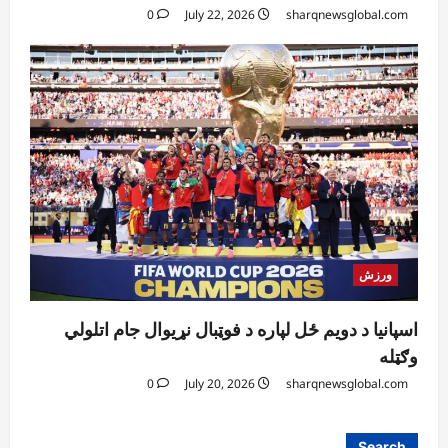
0
July 22, 2026
sharqnewsglobal.com
ورزش
اسپانیا د دویم ځل لپاره د فوټبال نړیوال جام اتلولي
وګټله
0
July 20, 2026
sharqnewsglobal.com
Search