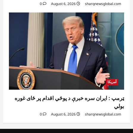
0
August 6, 2026
sharqnewsglobal.com
آمریکا
ټرمپ : ایران سره خبرې د پوځي اقدام پر ځای غوره
بولي
0
August 6, 2026
sharqnewsglobal.com