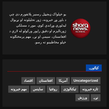
یو خپلواک ډیجیټل رسنیز پلاتفورم دی چې
د باور وړ خبرونه، ژور تحلیلونه او نړیوال
لیدلوري وړاندې کوي. موږ د مسلکي
ژورنالېزم او دقیق راپور ورکولو له لارې د
افغانستان، سیمې او نړۍ مهم پرمختګونه
خپلو مخاطبینو ته رسو.
کټګورۍ
Uncategorized
آمریکا
افغانستان
اقتصاد
تازه خبرونه
تیکنالوژی
روغتیا
ساینس
مهم خبرونه
نړۍ
ورزش