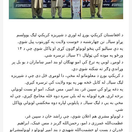
د افغانستان کرېکټ بورډ له لوري د شپږیزه کرېکټ لیګ یوولسم
پړاو سیالۍ نن چهارشنبه د خوست ولایت په کوربتوب پیل شوې.
په دې سیالیو کې پنځو لوبډلو ګډون کړی او ټاکل شوې چې د ۱۴
ورځو په موده کې ټولټال ۲۱ سیالۍ ترسره شي.
د لومړۍ لوبې په ترڅ کې امو نهنګان او بند امیر ښاماران د یو بل پر
وړاندې ډګر ته ښکته شوي دي.
د کرېکټ بورډ د معلوماتو له مخې، دا لومړی ځل دی چې د شپږیزه
لیګ سیالۍ له کابل څخه بهر په یوه ولایت کې ترسره کېږي.
په دغه پړاو کې سپین غر، بند امیر، مس عینک، امو او بست لوبډلې
برخه لري. هره لوبډله به له بلې سره دوه ځله مخامخ کېږي، چې له
مخې به یې د لیګ سیالۍ د پایلوبې لپاره دوه مخکښې لوبډلې وټاکل
شي.
د لوبډلو مشري هم اعلان شوې، چې راشد خان د سپین غر،
عظمت‌الله عمرزی د امو، رحمن‌الله ګربز د مس عینک، ابراهیم
ځدراڼ د بست او حشمت‌الله شهیدي د بند امیر لوبډلو د لوبډلمشرانو