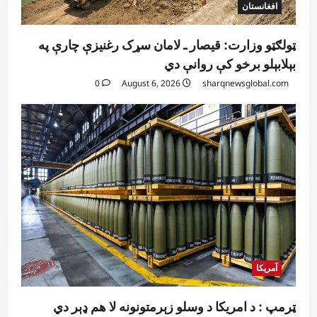
افغانستان
ټولګټو وزارت: قیصار ـ لامان سړک رغنیزې چارې په
بېلابېلو برخو کې روانې دي
0
August 6, 2026
sharqnewsglobal.com
آمریکا
ټرمپ : د امریکا د وسلو زېرمتونونه لا هم ډېر دي