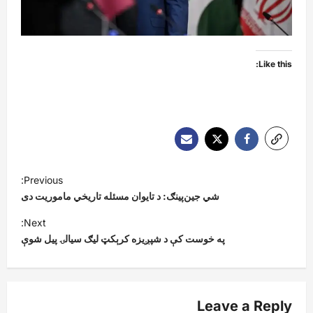
Like this:
P
Previous:
o
شي جين‌پینګ: د تایوان مسئله تاریخي ماموریت دی
s
Next:
t
په خوست کې د شپږیزه کرېکټ لیګ سیالۍ پیل شوې
n
a
v
Leave a Reply