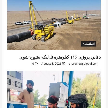
افغانستان
د ټاپي پروژې ۱۱۶ کیلومتره نل‌لیکه بشپړه شوې
0
August 8, 2026
sharqnewsglobal.com