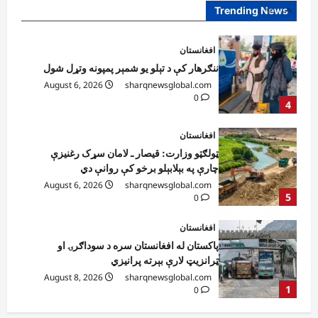
0
Trending News
4
افغانستان
ټولګټو وزارت: قیصار ـ لامان سړک رغنیزې
چارې په بېلابېلو برخو کې روانې دي
August 6, 2026
sharqnewsglobal.com
5
0
افغانستان
پاکستان له افغانستان سره د سوداګرۍ او
ټرانزیټ لارې بېرته پرانیزي
August 8, 2026
sharqnewsglobal.com
1
0
نړۍ
کیېف ته څېرمه د روسیې په تازه بریدونو کې
درې کسان وژل شوي
August 8, 2026
sharqnewsglobal.com
2
0