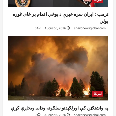
ټرمپ : ایران سره خبرې د پوځي اقدام پر ځای غوره
بولي
0
August 6, 2026
sharqnewsglobal.com
آمریکا
په واشنګټن کې اورلګېدنو سلګونه ودانۍ ویجاړې کړې
0
August 6, 2026
sharqnewsglobal.com