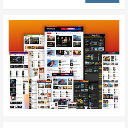
پاکستان له افغانستان سره د سوداګرۍ او
ټرانزیټ لارې بېرته پرانیزي
August 8, 2026
sharqnewsglobal.com
1
0
نړۍ
کیېف ته څېرمه د روسیې په تازه بریدونو کې
درې کسان وژل شوي
August 8, 2026
sharqnewsglobal.com
2
0
افغانستان
د ټاپي پروژې ۱۱۶ کیلومتره نل‌لیکه بشپړه
شوې
August 8, 2026
sharqnewsglobal.com
3
0
افغانستان
ننګرهار کې د تېلو یو شمېر پمپونه وتړل شول
August 6, 2026
sharqnewsglobal.com