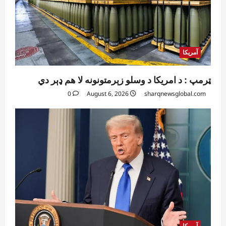
آمریکا
ټرمپ : د امریکا د وسلو زېرمتونونه لا هم ډېر دي
0
August 6, 2026
sharqnewsglobal.com
آمریکا