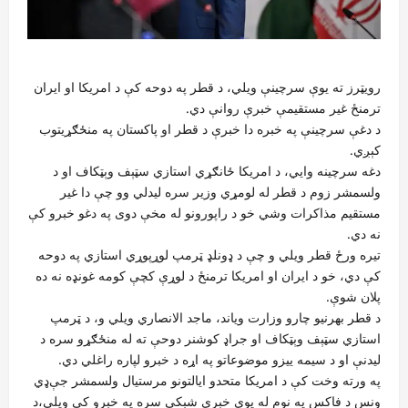
رویټرز ته یوې سرچینې ویلي، د قطر په دوحه کې د امریکا او ایران
ترمنځ غیر مستقیمې خبرې روانې دي.
د دغې سرچینې په خبره دا خبرې د قطر او پاکستان په منځګړیتوب
کېږي.
دغه سرچینه وایي، د امریکا ځانګړي استازي سټېف وېټکاف او د
ولسمشر زوم د قطر له لومړي وزیر سره لیدلي وو چې دا غیر
مستقیم مذاکرات وشي خو د راپورونو له مخې دوی په دغو خبرو کې
نه دي.
تیره ورځ قطر ویلي و چې د ډونلډ ټرمپ لوړپوړي استازي په دوحه
کې دي، خو د ایران او امریکا ترمنځ د لوړې کچې کومه غونډه نه ده
پلان شوې.
د قطر بهرنیو چارو وزارت ویاند، ماجد الانصاري ویلي و، د ټرمپ
استازي سټېف وېټکاف او جراډ کوشنر دوحې ته له منځګړو سره د
لیدنې او د سیمه‌ ییزو موضوعاتو په اړه د خبرو لپاره راغلي دي.
په ورته وخت کې د امریکا متحدو ایالتونو مرستیال ولسمشر جې‌ډي‌
ونس‌ د فاکس په نوم له یوې خبرې شبکې سره په خبرو کې ویلي،د