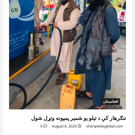
افغانستان
ننګرهار کې د تېلو یو شمېر پمپونه وتړل شول
0
August 6, 2026
sharqnewsglobal.com