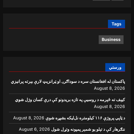
Tags
Business
ورستي
پاکستان له افغانستان سره د سوداګرۍ او ټرانزیټ لارې بېرته پرانیزي
August 8, 2026
کیېف ته څېرمه د روسیې په تازه بریدونو کې درې کسان وژل شوي
August 8, 2026
د ټاپي پروژې ۱۱۶ کیلومتره نل‌لیکه بشپړه شوې
August 8, 2026
ننګرهار کې د تېلو یو شمېر پمپونه وتړل شول
August 6, 2026