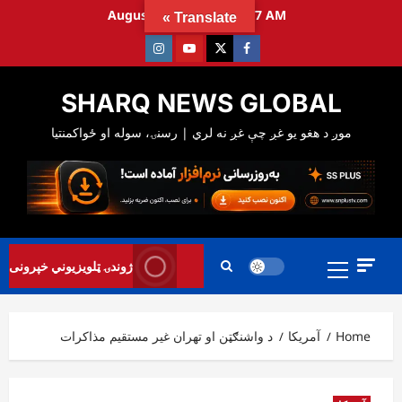
Ski
August 9, 2026
10:10:49 AM
Translate »
t
Instagram
Youtube
Twitter
Facebook
conten
SHARQ NEWS GLOBAL
Primary
ژوندۍ ټلویزیوني خپرونی
Menu
Home
آمریکا
د واشنګټن او تهران غیر مستقیم مذاکرات