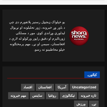
یو خپلواک ډیجیټل رسنیز پلاتفورم دی چې
د باور وړ خبرونه، ژور تحلیلونه او نړیوال
لیدلوري وړاندې کوي. موږ د مسلکي
ژورنالېزم او دقیق راپور ورکولو له لارې د
افغانستان، سیمې او نړۍ مهم پرمختګونه
خپلو مخاطبینو ته رسو.
کټګورۍ
Uncategorized
آمریکا
افغانستان
اقتصاد
تازه خبرونه
تیکنالوژی
روغتیا
ساینس
مهم خبرونه
نړۍ
ورزش