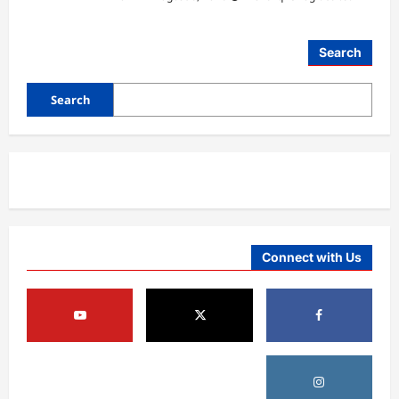
افغانستان
Search
د ټاپي پروژې ۱۱۶ کیلومتره نل‌لیکه بشپړه
شوې
Search
August 8, 2026
sharqnewsglobal.com
3
0
افغانستان
ننګرهار کې د تېلو یو شمېر پمپونه وتړل شول
August 6, 2026
sharqnewsglobal.com
0
4
Connect with Us
افغانستان
ټولګټو وزارت: قیصار ـ لامان سړک رغنیزې
چارې په بېلابېلو برخو کې روانې دي
August 6, 2026
sharqnewsglobal.com
5
0
افغانستان