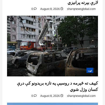
لارې بېرته پرانیزي
0
August 8, 2026
sharqnewsglobal.com
نړۍ
کیېف ته څېرمه د روسیې په تازه بریدونو کې درې
کسان وژل شوي
0
August 8, 2026
sharqnewsglobal.com