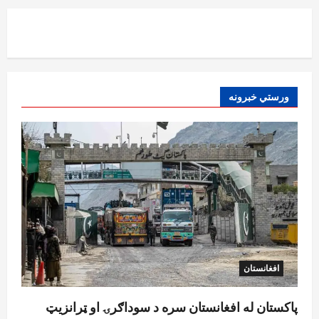
افغانستان
د ټاپي پروژې ۱۱۶ کیلومتره نل‌لیکه بشپړه
شوې
August 8, 2026
sharqnewsglobal.com
3
0
ورستي خبرونه
افغانستان
ننګرهار کې د تېلو یو شمېر پمپونه وتړل شول
August 6, 2026
sharqnewsglobal.com
0
4
افغانستان
ټولګټو وزارت: قیصار ـ لامان سړک رغنیزې
چارې په بېلابېلو برخو کې روانې دي
August 6, 2026
sharqnewsglobal.com
5
0
افغانستان
پاکستان له افغانستان سره د سوداګرۍ او ټرانزیټ