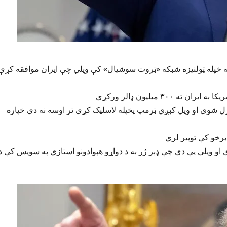
 په خپله ټولنیزه شبکه «ټروت سوشیال» کې ویلي چې ایران موافقه کړې
۳ میلیون ډالر ورکړي
ړل شوی او ویل کېږي ټرمپ پخپله لاسلیک کړی تر اوسه نه دي خپاره
 برخو کې توپیر لري
 او ویلي یې دي چې ډېر ژر به د دواړو هېوادونو استازي په سویس کې د