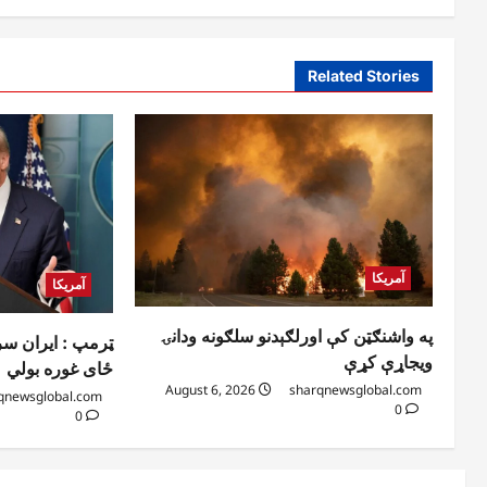
Related Stories
آمریکا
آمریکا
په واشنګټن کې اورلګېدنو سلګونه ودانۍ
ټرمپ : ایران سر
ویجاړې کړې
ځای غوره بولي
August 6, 2026
sharqnewsglobal.com
qnewsglobal.com
0
0