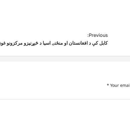
Previous:
کابل کې د افغانستان او منځنۍ اسیا د څېړنیزو مرکزونو غون
*
Your emai