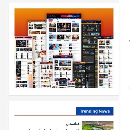
افغانستان
کورنیو چارو وزارت: حیرتان کې د
بهرنیو اسعارو د قاچاق هڅه شنډه شوه
August 6,
sharqnewsglobal.com
5
0
2026
افغانستان
ننګرهار کې د تېلو یو شمېر پمپونه وتړل
شول
August 6,
sharqnewsglobal.com
1
0
2026
افغانستان
ټولګټو وزارت: قیصار ـ لامان سړک
رغنیزې چارې په بېلابېلو برخو کې
روانې دي
Trending News
2
August 6,
sharqnewsglobal.com
0
2026
آمریکا