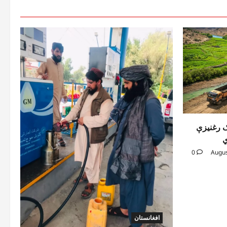
ک رغنیزې
ي
0
افغانستان