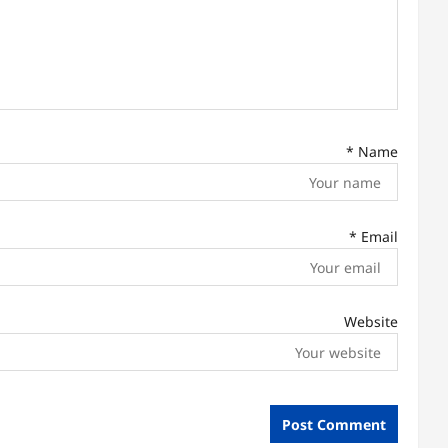
a
t
i
o
n
*
Name
*
Email
Website