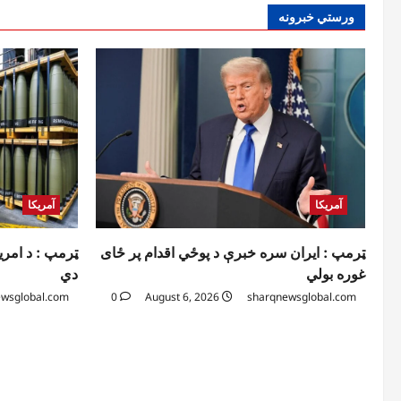
ورستي خبرونه
آمریکا
آمریکا
ټرمپ : د امریک
ټرمپ : ایران سره خبرې د پوځي اقدام پر ځای
دي
غوره بولي
wsglobal.com
0
August 6, 2026
sharqnewsglobal.com