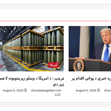
آمریکا
ټرمپ : د امریکا د وسلو زېرمتونونه لا هم
ه خبرې د پوځي اقدام پر
ډېر دي
August 6, 2026
sharqnewsglobal.com
August 6, 2026
shar
0