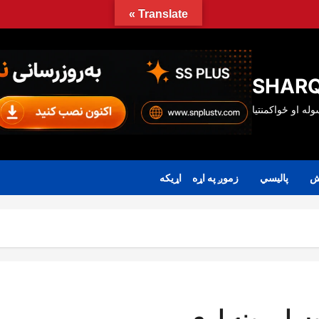
Translate »
SHARQ
ش
پالیسي
زموږ په اړه
اړیکه
وسلې ونه لري