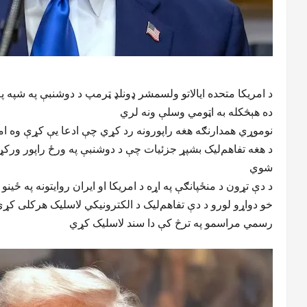
د امریکا متحده ایالاتو ولسمشر ډونلډ ټرمپ د دوشنبې په شپه
ده هېڅکله به اټومي وسلې ونه لري
نوموړي همدارنګه هغه راپورونه رد کړي چې ادعا یې کړې وه امریکا به ایران ته ۰۰
د هغه تفاهم‌لیک بشپړ جزئیات چې د دوشنبې په ورځ راپور ورک
شوي
د دې تړون د منځپانګې په اړه د امریکا او ایران روایتونه په ځینو
خو دواړو لورو د دې تفاهم‌لیک د الکترونیکي لاسلیک هرکلی کړی
رسمي مراسمو په ترڅ کې دا سند لاسلیک کړي