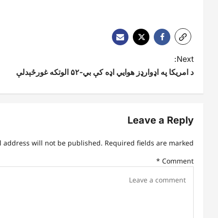
P
Next:
د امریکا په اډوارډز هوايي اډه کې بي-۵۲ الوتکه غورځېدلې
o
s
t
Leave a Reply
n
l address will not be published.
Required fields are marked
a
*
Comment
v
i
g