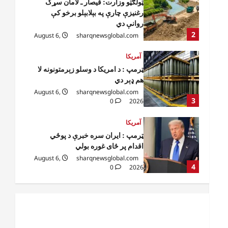
ټرمپ : د امریکا د وسلو زېرمتونونه لا
هم ډېر دي
August 6,
sharqnewsglobal.com
3
0
2026
آمریکا
ټرمپ : ایران سره خبرې د پوځي
اقدام پر ځای غوره بولي
August 6,
sharqnewsglobal.com
4
0
2026
افغانستان
کورنیو چارو وزارت: حیرتان کې د
بهرنیو اسعارو د قاچاق هڅه شنډه شوه
August 6,
sharqnewsglobal.com
5
0
2026
افغانستان
ننګرهار کې د تېلو یو شمېر پمپونه وتړل
شول
August 6,
sharqnewsglobal.com