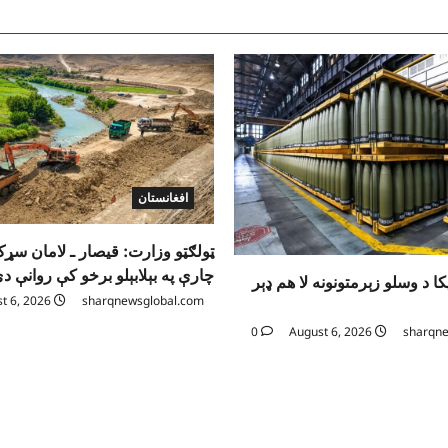
افغانستان
ټولګټو وزارت: قیصار ـ لامان سړ
چارې په بېلابېلو برخو کې روانې د
ا د وسلو زېرمتونونه لا هم ډېر
August 6, 2026
sharqnewsglobal.com
0
August 6, 2026
sharqne