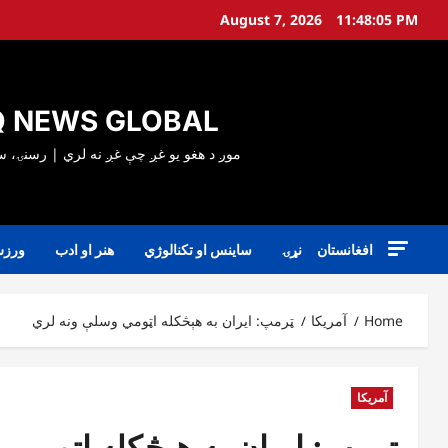
Ski
August 7, 2026
11:48:07 PM
t
conten
 NEWS GLOBAL
افغانستان
نړۍ
ساینس او تکنالوژي
هنر او ادب
ورز
Home
آمریکا
ټرمپ: ایران به هېڅکله اټومي وسلې ونه لري
آمریکا
ټرمپ: ایران به هېڅکله اټومي 