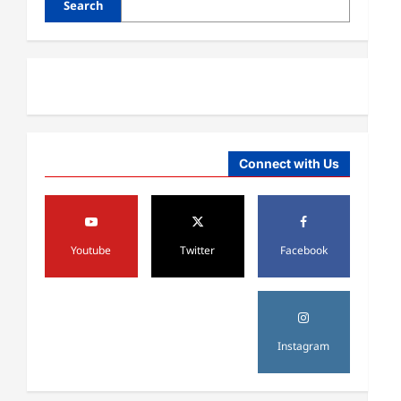
Search
Connect with Us
آمریکا
ټرمپ : د امریکا د وسلو زېرمتونونه لا
هم ډېر دي
Youtube
Twitter
Facebook
August 6,
sharqnewsglobal.com
3
0
2026
آمریکا
ټرمپ : ایران سره خبرې د پوځي
Instagram
اقدام پر ځای غوره بولي
August 6,
sharqnewsglobal.com
4
0
2026