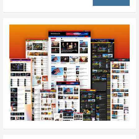
افغانستان
ننګرهار کې د تېلو یو شمېر پمپونه وتړل شول
August 6, 2026
sharqnewsglobal.com
0
1
افغانستان
ټولګټو وزارت: قیصار ـ لامان سړک رغنیزې
چارې په بېلابېلو برخو کې روانې دي
August 6, 2026
sharqnewsglobal.com
2
0
آمریکا
ټرمپ : د امریکا د وسلو زېرمتونونه لا هم ډېر
دي
August 6, 2026
sharqnewsglobal.com
3
0
آمریکا
ټرمپ : ایران سره خبرې د پوځي اقدام پر ځای
غوره بولي