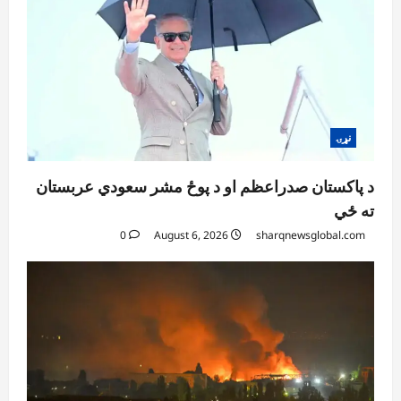
نړۍ
د پاکستان صدراعظم او د پوځ مشر سعودي عربستان
ته ځي
0
August 6, 2026
sharqnewsglobal.com