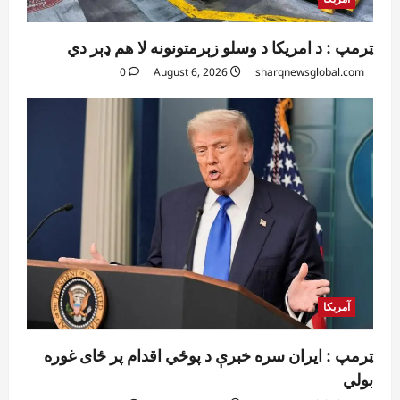
ټرمپ : د امریکا د وسلو زېرمتونونه لا هم ډېر دي
0
August 6, 2026
sharqnewsglobal.com
آمریکا
ټرمپ : ایران سره خبرې د پوځي اقدام پر ځای غوره
بولي