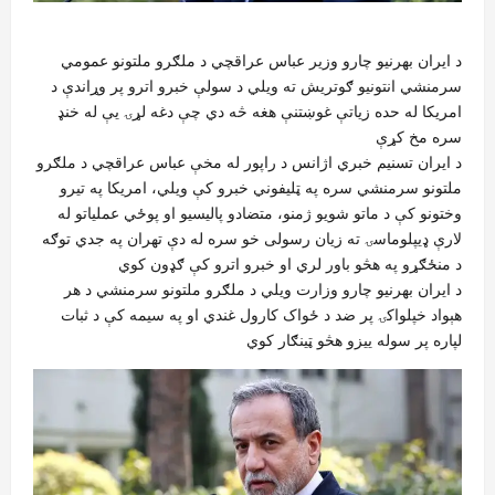
د ایران بهرنیو چارو وزیر عباس عراقچي د ملګرو ملتونو عمومي
سرمنشي انتونیو ګوتریش ته ویلي د سولې خبرو اترو پر وړاندې د
امریکا له حده زیاتې غوښتنې هغه څه دي چې دغه لړۍ یې له خنډ
سره مخ کړې
د ایران تسنیم خبري اژانس د راپور له مخې عباس عراقچي د ملګرو
ملتونو سرمنشي سره په ټلیفوني خبرو کې ویلي، امریکا په تیرو
وختونو کې د ماتو شویو ژمنو، متضادو پالیسیو او پوځي عملیاتو له
لارې ډيپلوماسۍ ته زیان رسولی خو سره له دې تهران په جدي توګه
د منځګړو په هڅو باور لري او خبرو اترو کې ګډون کوي
د ایران بهرنیو چارو وزارت ویلي د ملګرو ملتونو سرمنشي د هر
هېواد خپلواکۍ پر ضد د ځواک کارول غندي او په سیمه کې د ثبات
لپاره پر سوله ییزو هڅو ټینګار کوي