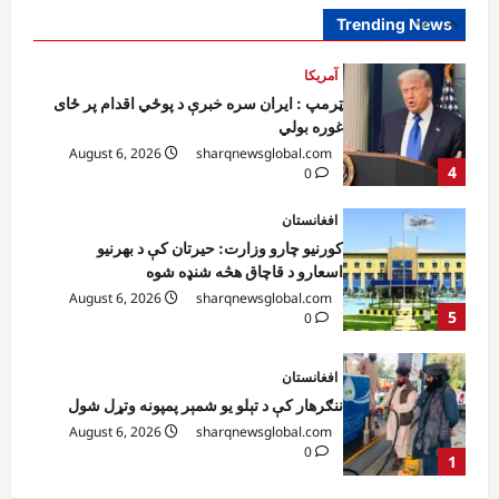
August 6, 2026
sharqnewsglobal.com
Trending News
4
0
افغانستان
کورنیو چارو وزارت: حیرتان کې د بهرنیو
اسعارو د قاچاق هڅه شنډه شوه
August 6, 2026
sharqnewsglobal.com
5
0
افغانستان
ننګرهار کې د تېلو یو شمېر پمپونه وتړل شول
August 6, 2026
sharqnewsglobal.com
0
1
افغانستان
ټولګټو وزارت: قیصار ـ لامان سړک رغنیزې
چارې په بېلابېلو برخو کې روانې دي
August 6, 2026
sharqnewsglobal.com
2
0