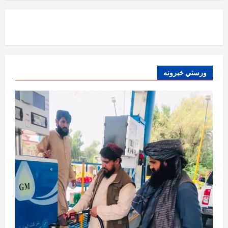
آمریکا
ټرمپ : د امریکا د وسلو زېرمتونونه لا هم ډېر
دي
August 6, 2026
sharqnewsglobal.com
3
0
آمریکا
ورستي خبرونه
ټرمپ : ایران سره خبرې د پوځي اقدام پر ځای
غوره بولي
August 6, 2026
sharqnewsglobal.com
4
0
افغانستان
کورنیو چارو وزارت: حیرتان کې د بهرنیو
اسعارو د قاچاق هڅه شنډه شوه
August 6, 2026
sharqnewsglobal.com
5
0