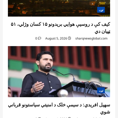
نړۍ
کیف کې د روسیې هوايي بریدونو ۱۵ کسان وژلي، ۵۱
ټپیان دي
0
August 5, 2026
sharqnewsglobal.com
نړۍ
سهیل افریدي: د سیمې خلک د امنیتي سیاستونو قرباني
شوي