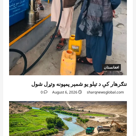
افغانستان
ننګرهار کې د تېلو یو شمېر پمپونه وتړل شول
0
August 6, 2026
sharqnewsglobal.com