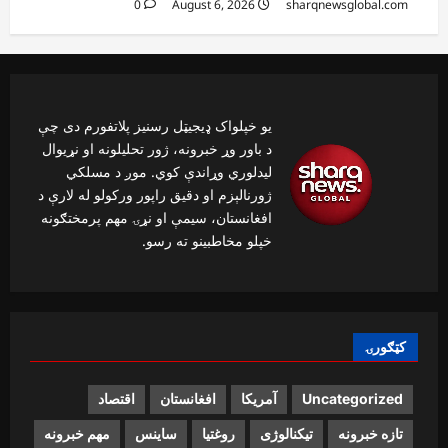
0
August 6, 2026
sharqnewsglobal.com
یو خپلواک ډیجیټل رسنیز پلاتفورم دی چې
د باور وړ خبرونه، ژور تحلیلونه او نړیوال
لیدلوري وړاندې کوي. موږ د مسلکي
ژورنالېزم او دقیق راپور ورکولو له لارې د
افغانستان، سیمې او نړۍ مهم پرمختګونه
خپلو مخاطبینو ته رسو.
کټګورۍ
Uncategorized
آمریکا
افغانستان
اقتصاد
تازه خبرونه
تیکنالوژی
روغتیا
ساینس
مهم خبرونه