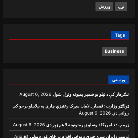
نړۍ
ورزش
Tags
Business
ورستي
ننګرهار کې د تېلو یو شمېر پمپونه وتړل شول
August 6, 2026
ټولګټو وزارت: قیصار ـ لامان سړک رغنیزې چارې په بېلابېلو برخو کې
روانې دي
August 6, 2026
ټرمپ : د امریکا د وسلو زېرمتونونه لا هم ډېر دي
August 6, 2026
ټرمپ : ایران سره خبرې د پوځي اقدام پر ځای غوره بولي
August