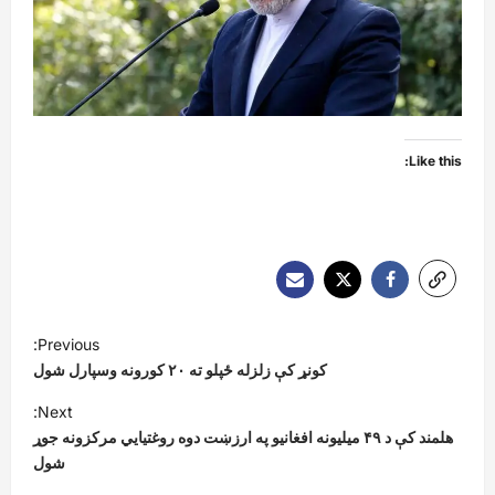
Like this:
P
Previous:
o
کونړ کې زلزله ځپلو ته ۲۰ کورونه وسپارل شول
s
Next:
t
هلمند کې د ۴۹ میلیونه افغانیو په ارزښت دوه روغتیايي مرکزونه جوړ
شول
n