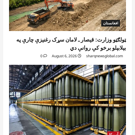
افغانستان
ټولګټو وزارت: قیصار ـ لامان سړک رغنیزې چارې په
بېلابېلو برخو کې روانې دي
0
August 6, 2026
sharqnewsglobal.com
آمریکا