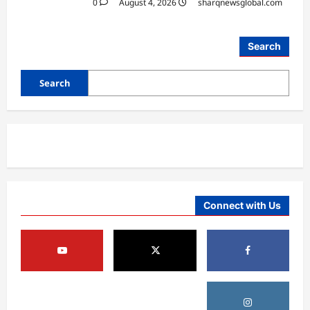
0
August 4, 2026
sharqnewsglobal.com
آمریکا
Search
ټرمپ : د امریکا د وسلو زېرمتونونه لا هم ډېر
دي
Search
August 6, 2026
sharqnewsglobal.com
3
0
آمریکا
ټرمپ : ایران سره خبرې د پوځي اقدام پر ځای
غوره بولي
August 6, 2026
sharqnewsglobal.com
4
0
Connect with Us
افغانستان
کورنیو چارو وزارت: حیرتان کې د بهرنیو
اسعارو د قاچاق هڅه شنډه شوه
August 6, 2026
sharqnewsglobal.com
5
0