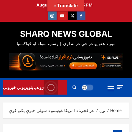
Ski
August 7, 2026
1:06:57 PM
Translate »
t
Instagram
Youtube
Twitter
Facebook
conten
SHARQ NEWS GLOBAL
Primary
ژوندۍ ټلویزیوني خپرونی
Menu
Home
نړۍ
عراقچي: د امریکا غوښتنو د سولې خبرې ټکنۍ کړې