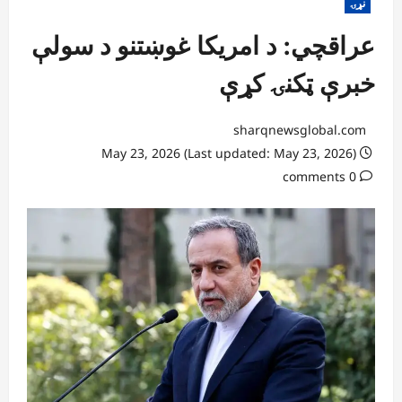
نړۍ
عراقچي: د امریکا غوښتنو د سولې
خبرې ټکنۍ کړې
sharqnewsglobal.com
May 23, 2026 (Last updated: May 23, 2026)
0 comments