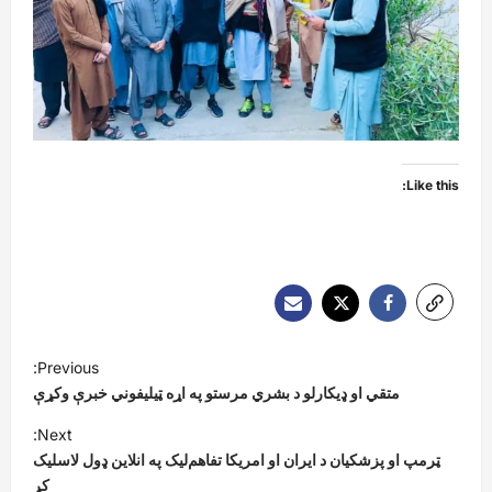
Like this:
P
Previous:
o
متقي او ډیکارلو د بشري مرستو په اړه ټیلیفوني خبرې وکړې
s
Next:
t
ټرمپ او پزشکیان د ایران او امریکا تفاهم‌لیک په انلاین ډول لاسلیک
کړ
n