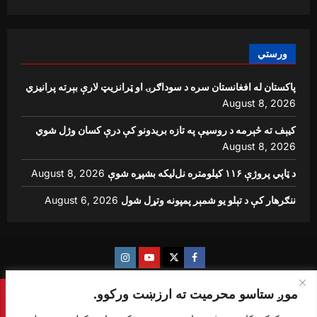
ورستي
پاکستان له افغانستان سره د سوداګرۍ او ټرانزیټ لارې بېرته پرانیزي
August 8, 2026
کیېف ته څېرمه د روسیې په تازه بریدونو کې درې کسان وژل شوي
August 8, 2026
د ټاپي پروژې ۱۱۶ کیلومتره نل‌لیکه بشپړه شوې
August 8, 2026
ننګرهار کې د تېلو یو شمېر پمپونه وتړل شول
August 6, 2026
Instagram
Youtube
Twitter
Facebook
موږ ستاسو محرمیت ته ارزښت ورکوو.
Copyright © {sharq news global} All rights reserved.
|
ReviewNews
by AF themes.