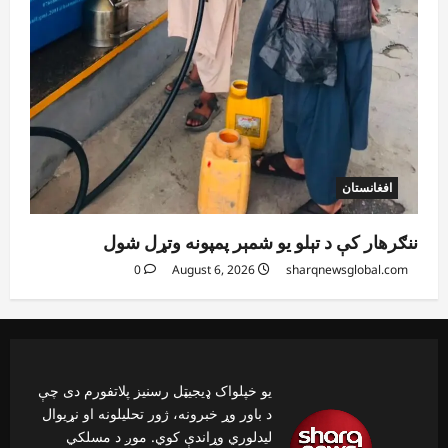
افغانستان
ننګرهار کې د تېلو یو شمېر پمپونه وتړل شول
0
August 6, 2026
sharqnewsglobal.com
یو خپلواک ډیجیټل رسنیز پلاتفورم دی چې
د باور وړ خبرونه، ژور تحلیلونه او نړیوال
لیدلوري وړاندې کوي. موږ د مسلکي