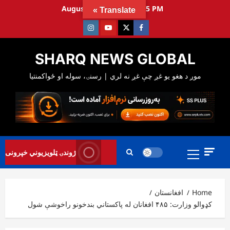
Ski
August 9, 2026
12:01:46 PM
Translate »
t
Instagram
Youtube
Twitter
Facebook
conten
SHARQ NEWS GLOBAL
Primary
ژوندۍ ټلویزیوني خپرونی
Menu
Home
افغانستان
کډوالو وزارت: ۴۸۵ افغانان له پاکستاني بندخونو راخوشې شول