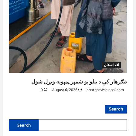
افغانستان
ننګرهار کې د تېلو یو شمېر پمپونه وتړل شول
0
August 6, 2026
sharqnewsglobal.com
Search
Search