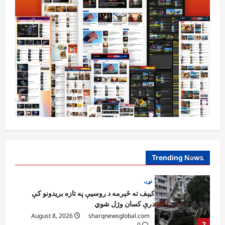
چارې په بېلابېلو برخو کې روانې دي
August 6, 2026
sharqnewsglobal.com
5
0
افغانستان
پاکستان له افغانستان سره د سوداګرۍ او
ټرانزیټ لارې بېرته پرانیزي
August 8, 2026
sharqnewsglobal.com
1
0
نړۍ
کیېف ته څېرمه د روسیې په تازه بریدونو کې
درې کسان وژل شوي
August 8, 2026
sharqnewsglobal.com
Trending News
2
0
افغانستان
د ټاپي پروژې ۱۱۶ کیلومتره نل‌لیکه بشپړه
شوې
August 8, 2026
sharqnewsglobal.com
3
0