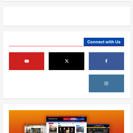
Connect with Us
افغانستان
د ټاپي پروژې ۱۱۶ کیلومتره نل‌لیکه بشپړه
شوې
August 8, 2026
sharqnewsglobal.com
3
0
افغانستان
ننګرهار کې د تېلو یو شمېر پمپونه وتړل شول
August 6, 2026
sharqnewsglobal.com
0
4
افغانستان
ټولګټو وزارت: قیصار ـ لامان سړک رغنیزې