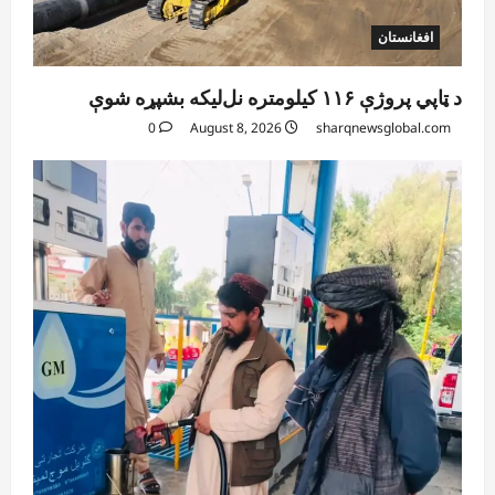
افغانستان
د ټاپي پروژې ۱۱۶ کیلومتره نل‌لیکه بشپړه شوې
0
August 8, 2026
sharqnewsglobal.com