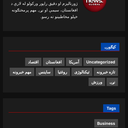
ژورنالېزم او دقیق راپور ورکولو له لارې د
افغانستان، سیمې او نړۍ مهم پرمختګونه
خپلو مخاطبینو ته رسو.
کټګورۍ
Uncategorized
آمریکا
افغانستان
اقتصاد
تازه خبرونه
تیکنالوژی
روغتیا
ساینس
مهم خبرونه
نړۍ
ورزش
Tags
Business