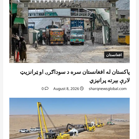
افغانستان
پاکستان له افغانستان سره د سوداګرۍ او ټرانزیټ
لارې بېرته پرانیزي
0
August 8, 2026
sharqnewsglobal.com