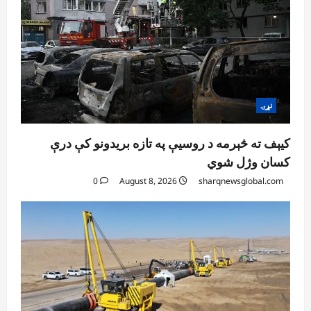
5
0
نړۍ
کیېف ته څېرمه د روسیې په تازه بریدونو کې درې
کسان وژل شوي
0
August 8, 2026
sharqnewsglobal.com