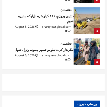
افغانستان
ننګرهار کې د تېلو یو شمېر پمپونه وتړل شول
August 6, 2026
sharqnewsglobal.com
0
4
افغانستان
ټولګټو وزارت: قیصار ـ لامان سړک رغنیزې
چارې په بېلابېلو برخو کې روانې دي
August 6, 2026
sharqnewsglobal.com
5
0
افغانستان
پاکستان له افغانستان سره د سوداګرۍ او
ټرانزیټ لارې بېرته پرانیزي
August 8, 2026
sharqnewsglobal.com
1
0
نړۍ
ورستي خبرونه