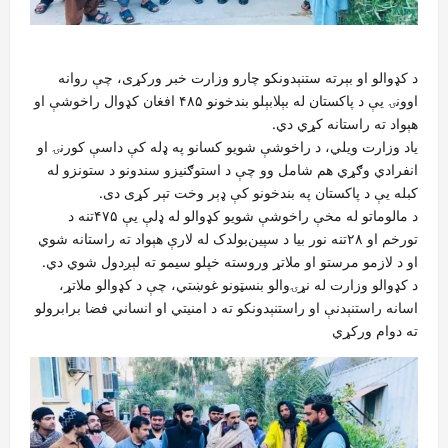
د کډوالو او بېرته ستنېدونکو چارو وزارت خبر ورکړی، چې روانه
اوونۍ یې د پاکستان له بېلابېلو بندخونو ۴۸۵ افغان کډوال راخوشې او
هېواد ته راستانه کړي دي.
یاد وزارت ویلي، د راخوشې شویو کسانو په ډله کې داسې کورنۍ او
انفرادي وګړي هم شامل وو چې د استوګنیزو سندونو د ستونزو له
کبله یې د پاکستان په بندخونو کې ډېر وخت تېر کړی دی.
د مالوماتو له مخې راخوشې شویو کډوالو له ډلې یې ۴۷۵تنه د
تورخم او ۲۸تنه نور بیا د سپین‌بولدک له لارې هېواد ته راستانه شوي
او د لازمو مرستو او ملاتړ وروسته خپلو سیمو ته لېږدول شوي دي.
د کډوالو وزارت له نړۍ‌والو بنسټونو غوښتي، چې د کډوالو ملاتړ،
اسانه راستنېدنې او راستنېدونکو ته د امنیتي او انساني فضا برابرولو
ته دوام ورکړي