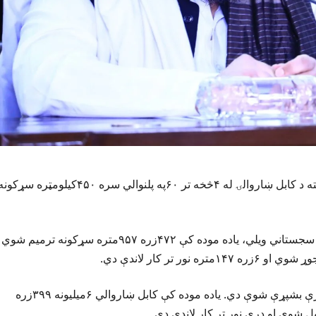
د کابل ښاروالۍ ویلي، د اسلامي امارت له بیا واکمنېدو را وروسته د کابل ښاروالۍ له ۴څخه تر ۶۰په پلنوالي سره ۴۵۰کیلومټره سړک
د کابل ښاروالۍ د ښاري او چاپېریالي خدماتو معین مولوي خالد سجستاني ویلي، یاده موده کې ۴۷۲زره ۹۵۷متره سړکونه ترمیم شوي
دغه راز بېلابېلو ناحیو کې د ۱۱زره ۲۸۷ جایدادونو د استملاک چارې بشپړې شوې دي. یاده موده کې کابل ښاروالي ۶میلیونه ۳۹۹زره