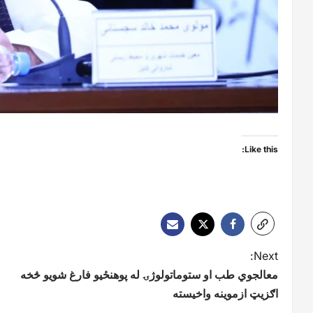
Like this:
P
Next:
معالجوي طب او ستوماتولوژۍ له پوهنځیو فارغ شویو څخه
o
اګزیټ ازموینه واخیسته
s