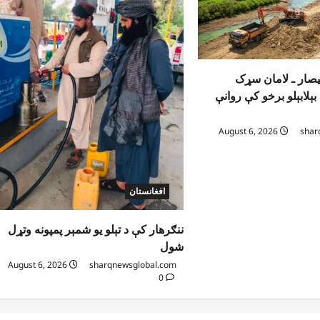
یصار ـ لامان سړک
ېلابېلو برخو کې روانې
August 6, 2026
shar
افغانستان
ننګرهار کې د تېلو یو شمېر پمپونه وتړل
شول
August 6, 2026
sharqnewsglobal.com
0