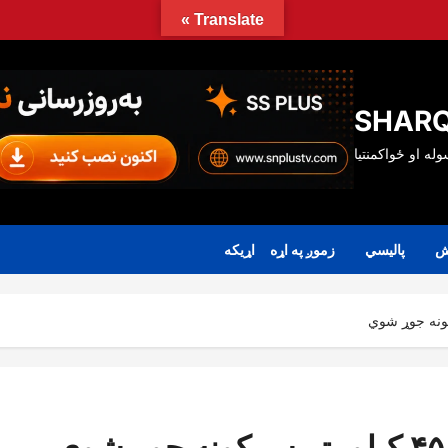
Translate »
SHARQ
ش
پالیسي
زموږ په اړه
اړیکه