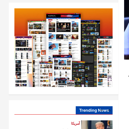
افغانستان
ټولګټو وزارت: قیصار ـ لامان سړک
رغنیزې چارې په بېلابېلو برخو کې
روانې دي
2
August 6,
sharqnewsglobal.com
0
2026
آمریکا
ټرمپ : د امریکا د وسلو زېرمتونونه لا
هم ډېر دي
August 6,
sharqnewsglobal.com
3
0
2026
ونه
آمریکا
ټرمپ : ایران سره خبرې د پوځي
اقدام پر ځای غوره بولي
August 6,
sharqnewsglobal.com
Trending News
4
0
2026
افغانستان