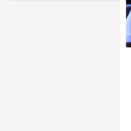
3
0
2026
آمریکا
ټرمپ : ایران سره خبرې د پوځي
اقدام پر ځای غوره بولي
August 6,
sharqnewsglobal.com
4
0
2026
افغانستان
کورنیو چارو وزارت: حیرتان کې د
بهرنیو اسعارو د قاچاق هڅه شنډه شوه
August 6,
sharqnewsglobal.com
5
0
2026