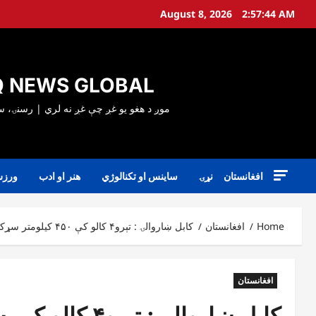
Ski
August 8, 2026
2:57:45 AM
t
conten
 NEWS GLOBAL
افغانستان
نړۍ
ساینس او تکنالوژي
هنر او ادب
ورز
Home
افغانستان
کابل ښاروالۍ : تېرو۴ کالو کې ۴۵۰ کیلومتر سړکونه جوړ شوي
افغانستان
کابل ښاروالۍ : تېرو۴ کالو کې ۴۵۰ کیلومتر سړکونه جوړ شوي