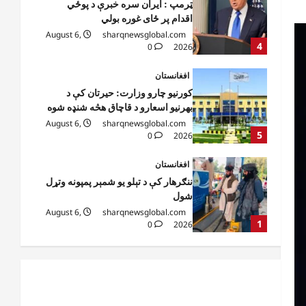
کورنیو چارو وزارت: حیرتان کې د
بهرنیو اسعارو د قاچاق هڅه شنډه شوه
August 6,
sharqnewsglobal.com
5
0
2026
افغانستان
ننګرهار کې د تېلو یو شمېر پمپونه وتړل
شول
August 6,
sharqnewsglobal.com
1
0
2026
افغانستان
ټولګټو وزارت: قیصار ـ لامان سړک
رغنیزې چارې په بېلابېلو برخو کې
روانې دي
2
August 6,
sharqnewsglobal.com
0
2026
آمریکا
ټرمپ : د امریکا د وسلو زېرمتونونه لا
هم ډېر دي
August 6,
sharqnewsglobal.com