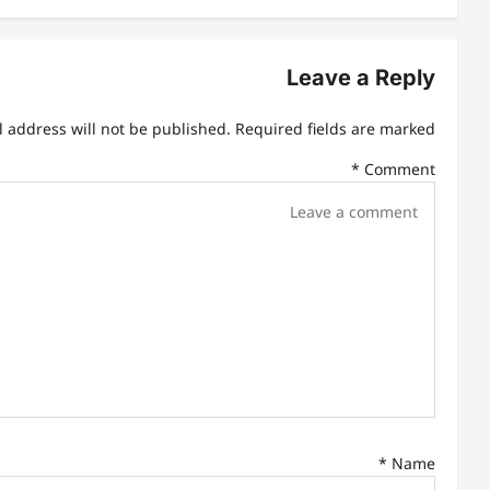
t
n
Leave a Reply
a
l address will not be published.
Required fields are marked
v
*
Comment
i
g
a
t
i
o
n
*
Name