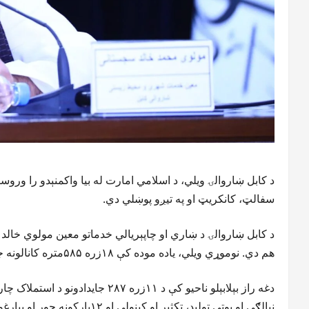
سفالټ، کانکریټ او په تیږو پوښلي دي.
هم دي. نوموړي ویلي، یاده موده کې ۱۸زره ۵۸۵متره کانالونه جوړ شوي او ۶زره ۱۴۷متره نور تر کار لاندې دي.
نیالګي او بوټي تولید، تکثیر او کېنولي او ۱۲پارکونه جوړ او بیارغول شوي او درې نور تر کار لاندې دي.