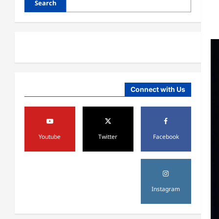
Search
هم ډېر دي
August 6,
sharqnewsglobal.com
3
0
2026
آمریکا
ټرمپ : ایران سره خبرې د پوځي
اقدام پر ځای غوره بولي
August 6,
sharqnewsglobal.com
4
Connect with Us
0
2026
افغانستان
کورنیو چارو وزارت: حیرتان کې د
بهرنیو اسعارو د قاچاق هڅه شنډه شوه
Youtube
Twitter
Facebook
August 6,
sharqnewsglobal.com
5
0
2026
افغانستان
ننګرهار کې د تېلو یو شمېر پمپونه وتړل
Instagram
شول
August 6,
sharqnewsglobal.com
1
0
2026