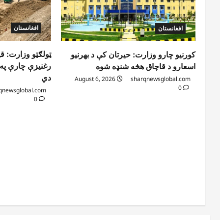
افغانستان
افغانستان
ټولګټو وزارت: ق
کورنیو چارو وزارت: حیرتان کې د بهرنیو
رغنیزې چارې په ب
اسعارو د قاچاق هڅه شنډه شوه
دي
August 6, 2026
sharqnewsglobal.com
0
qnewsglobal.com
0