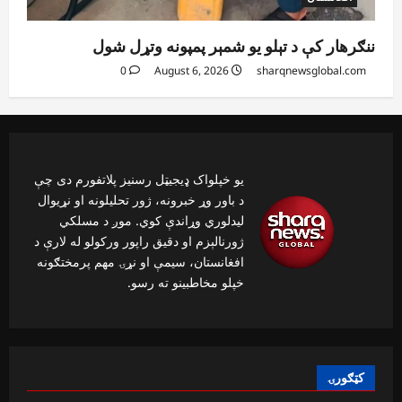
ننګرهار کې د تېلو یو شمېر پمپونه وتړل شول
0
August 6, 2026
sharqnewsglobal.com
یو خپلواک ډیجیټل رسنیز پلاتفورم دی چې
د باور وړ خبرونه، ژور تحلیلونه او نړیوال
لیدلوري وړاندې کوي. موږ د مسلکي
ژورنالېزم او دقیق راپور ورکولو له لارې د
افغانستان، سیمې او نړۍ مهم پرمختګونه
خپلو مخاطبینو ته رسو.
کټګورۍ