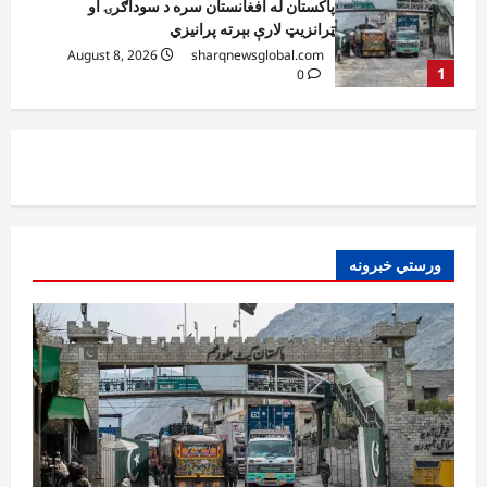
کیېف ته څېرمه د روسیې په تازه بریدونو کې
درې کسان وژل شوي
August 8, 2026
sharqnewsglobal.com
2
0
افغانستان
د ټاپي پروژې ۱۱۶ کیلومتره نل‌لیکه بشپړه
شوې
August 8, 2026
sharqnewsglobal.com
3
0
ورستي خبرونه
افغانستان
ننګرهار کې د تېلو یو شمېر پمپونه وتړل شول
August 6, 2026
sharqnewsglobal.com
0
4
افغانستان
ټولګټو وزارت: قیصار ـ لامان سړک رغنیزې
چارې په بېلابېلو برخو کې روانې دي
August 6, 2026
sharqnewsglobal.com