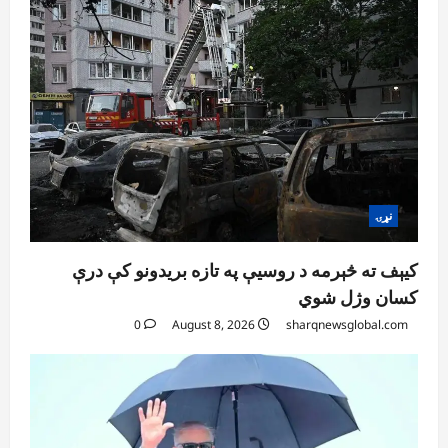
نړۍ
کیېف ته څېرمه د روسیې په تازه بریدونو کې درې
کسان وژل شوي
0
August 8, 2026
sharqnewsglobal.com