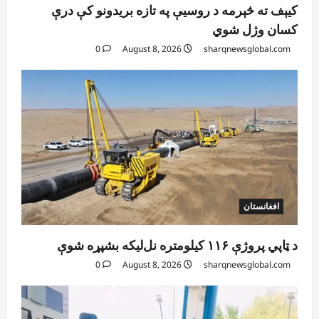
کیېف ته څېرمه د روسیې په تازه بریدونو کې درې
کسان وژل شوي
0
August 8, 2026
sharqnewsglobal.com
افغانستان
د ټاپي پروژې ۱۱۶ کیلومتره نل‌لیکه بشپړه شوې
0
August 8, 2026
sharqnewsglobal.com