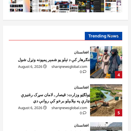
افغانستان
ننګرهار کې د تېلو یو شمېر پمپونه وتړل شول
August 6, 2026
sharqnewsglobal.com
0
Trending News
4
افغانستان
ټولګټو وزارت: قیصار ـ لامان سړک رغنیزې
چارې په بېلابېلو برخو کې روانې دي
August 6, 2026
sharqnewsglobal.com
5
0
افغانستان
پاکستان له افغانستان سره د سوداګرۍ او
ټرانزیټ لارې بېرته پرانیزي
August 8, 2026
sharqnewsglobal.com
1
0
نړۍ