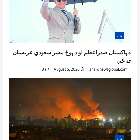
نړۍ
د پاکستان صدراعظم او د پوځ مشر سعودي عربستان
ته ځي
0
August 6, 2026
sharqnewsglobal.com
نړۍ