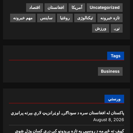
Uncategorized
آمریکا
افغانستان
اقتصاد
تازه خبرونه
تیکنالوژی
روغتیا
ساینس
مهم خبرونه
نړۍ
ورزش
Tags
Business
ورستي
پاکستان له افغانستان سره د سوداګرۍ او ټرانزیټ لارې بېرته پرانیزي
August 8, 2026
کیېف ته څېرمه د روسیې په تازه بریدونو کې درې کسان وژل شوي