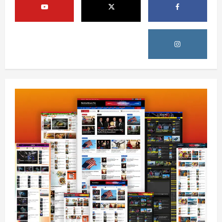
چارې په بېلابېلو برخو کې روانې دي
August 6, 2026
sharqnewsglobal.com
5
0
افغانستان
پاکستان له افغانستان سره د سوداګرۍ او
ټرانزیټ لارې بېرته پرانیزي
August 8, 2026
sharqnewsglobal.com
1
0
نړۍ
کیېف ته څېرمه د روسیې په تازه بریدونو کې
درې کسان وژل شوي
August 8, 2026
sharqnewsglobal.com
2
0
افغانستان
د ټاپي پروژې ۱۱۶ کیلومتره نل‌لیکه بشپړه
شوې
August 8, 2026
sharqnewsglobal.com
3
0