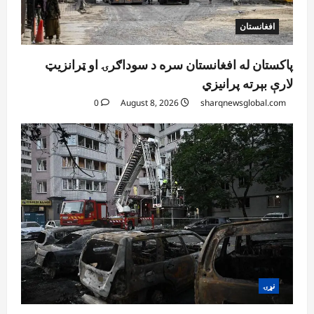
5
0
افغانستان
پاکستان له افغانستان سره د سوداګرۍ او ټرانزیټ
لارې بېرته پرانیزي
0
August 8, 2026
sharqnewsglobal.com
نړۍ