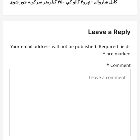
t
کابل ښاروالۍ : تېرو۴ کالو کې ۴۵۰ کیلومتر سړکونه جوړ شوي
n
a
v
Leave a Reply
i
Your email address will not be published.
Required fields
g
*
are marked
a
*
Comment
t
i
o
n