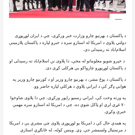
د پاکستان د بهرنیو چارو وزارت خبر ورکړی، چې د ایران لوړپوړی
دولتي پلاوی د امریکا له استازو سره د خبرو لپاره د پاکستان پلازمېنې
اسلام‌اباد ته رسېدلی دی.
د خپرو شویو معلوماتو له مخې، دا پلاوی نن اسلام‌اباد ته رسېدلی او
د پاکستان لوړپوړو چارواکو یې هرکلی کړی دی.
د پاکستان د پوځ مشر، د بهرنیو چارو وزیر او د کورنیو چارو وزیر په
هوايي ډګر کې د ایراني پلاوي د هرکلي لپاره حاضر وو.
په ورته وخت کې، ایراني رسنیو راپور ورکړی، چې دا پلاوی شاوخوا
۷۰ غړي لري او ټاکل شوې ده، چې د امریکا له استازو سره مهمې
خبرې وکړي.
په همدې حال کې د امریکا یو لوړپوړی پلاوی چې مشري یې د امریکا
د مرستیال ولسمشر جې. ډي. وینس کوله، له ځانګړي استازي