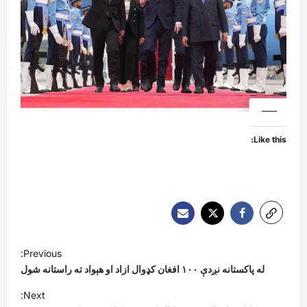
Like this:
P
Previous:
o
له پاکستانه نږدې ۱۰۰ افغان کډوال ازاد او هېواد ته راستانه شول
s
Next: