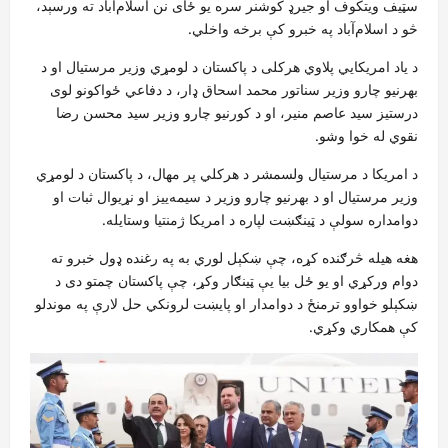
سټیف ویتکوف او جیرډ کوشنر سره یو ځای نن اسلام‌آباد ته ورسېد،
څو د اسلام‌آباد په خبرو کې برخه واخلي.
د یاد امریکایي پلاوي هرکلی د پاکستان د لومړي وزیر مرستیال او د
بهرنیو چارو وزیر سناتور محمد اسحاق ډار، د دفاعي ځواکونو لوی
درستیز سید عاصم منیر، او د کورنیو چارو وزیر سید محسن رضا
نقوي له خوا وشو.
د امریکا د مرستیال ولسمشر د هرکلي پر مهال، د پاکستان د لومړي
وزیر مرستیال او د بهرنیو چارو وزیر د سیمه‌ییز او نړیوال ثبات او
دوامداره سولې د ټینګښت لپاره د امریکا ژمنتیا وستایله.
هغه هیله څرګنده کړه، چې ښکېل لوري به په رغنده ډول خبرو ته
دوام ورکړي او یو ځل بیا یې ټینګار وکړ، چې پاکستان چمتو دی د
ښکېلو خواوو ترمنځ د دوامدار او پایښت لرونکي حل لارې په موندلو
کې همکاري وکړي.