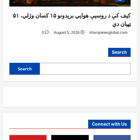
کیف کې د روسیې هوايي بریدونو ۱۵ کسان وژلي، ۵۱
ټپیان دي
0
August 5, 2026
sharqnewsglobal.com
افغانستان
Search
د ټاپي پروژې ۱۱۶ کیلومتره نل‌لیکه بشپړه
شوې
Search
August 8, 2026
sharqnewsglobal.com
3
0
افغانستان
ننګرهار کې د تېلو یو شمېر پمپونه وتړل شول
August 6, 2026
sharqnewsglobal.com
0
4
Connect with Us
افغانستان
ټولګټو وزارت: قیصار ـ لامان سړک رغنیزې