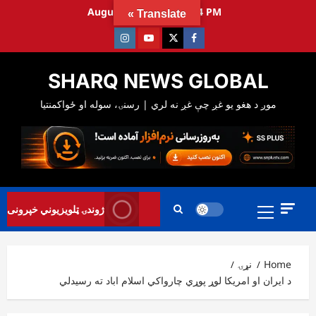
Ski
August 8, 2026
3:38:55 PM
Translate »
t
Instagram
Youtube
Twitter
Facebook
conten
SHARQ NEWS GLOBAL
Primary
ژوندۍ ټلویزیوني خپرونی
Menu
Home
نړۍ
د ایران او امریکا لوړ پوړي چارواکي اسلام اباد ته رسیدلي