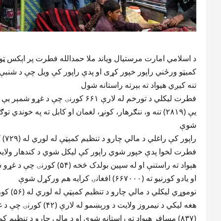
د اسلامي امارت مرستیال ویاند ملا حمدالله فطرت پر اېکس ټول
تنه کیږي هیواد ته بېرته راستانه شول
شوې
راپور کې راغلي د مالي چارو د تنظیم کمېټې له لوري له (۷۲۹) کورنیو سره مجموعًا (۶۲۲۲۰۰۰) افغانۍ مرسته شوې ده
او یادو کورنیو ته (۶۶۷۰۰۰) افغانۍ کرایه هم ورکړل شوې
نوموړي لیکلي د مالي چارو د تنظیم کمېټې له لوري له (۵۶) کورنیو سره مجموعًا (۴۵۶۰۰۰) افغانۍ مرسته شوې ده
(۸۳۷) مسافر هېواد ته راستانه شوي او د مالي چارو د تنظیم کمېټې له لوري له (۱) کورنۍ سره مجموعًا (۱۰۰۰۰) افغانۍ مرسته شوې ده