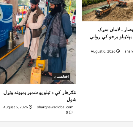
یصار ـ لامان سړک
ېلابېلو برخو کې روانې
August 6, 2026
shar
افغانستان
ننګرهار کې د تېلو یو شمېر پمپونه وتړل
شول
August 6, 2026
sharqnewsglobal.com
0