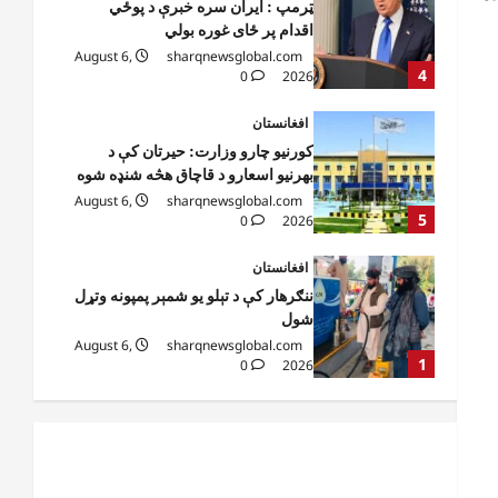
کورنیو چارو وزارت: حیرتان کې د
بهرنیو اسعارو د قاچاق هڅه شنډه شوه
August 6,
sharqnewsglobal.com
5
0
2026
افغانستان
ننګرهار کې د تېلو یو شمېر پمپونه وتړل
شول
August 6,
sharqnewsglobal.com
1
0
2026
افغانستان
ټولګټو وزارت: قیصار ـ لامان سړک
رغنیزې چارې په بېلابېلو برخو کې
روانې دي
2
August 6,
sharqnewsglobal.com
0
2026
آمریکا
ټرمپ : د امریکا د وسلو زېرمتونونه لا
هم ډېر دي
August 6,
sharqnewsglobal.com