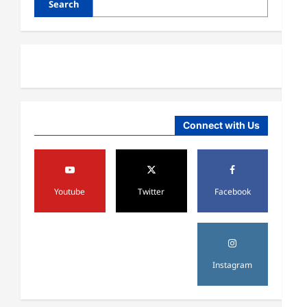
Search
هم ډېر دي
August 6,
sharqnewsglobal.com
3
0
2026
آمریکا
ټرمپ : ایران سره خبرې د پوځي
اقدام پر ځای غوره بولي
August 6,
sharqnewsglobal.com
4
Connect with Us
0
2026
افغانستان
کورنیو چارو وزارت: حیرتان کې د
بهرنیو اسعارو د قاچاق هڅه شنډه شوه
Youtube
Twitter
Facebook
August 6,
sharqnewsglobal.com
5
0
2026
افغانستان
ننګرهار کې د تېلو یو شمېر پمپونه وتړل
Instagram
شول
August 6,
sharqnewsglobal.com
1
0
2026