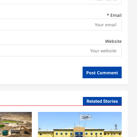
*
Email
Website
Related Stories