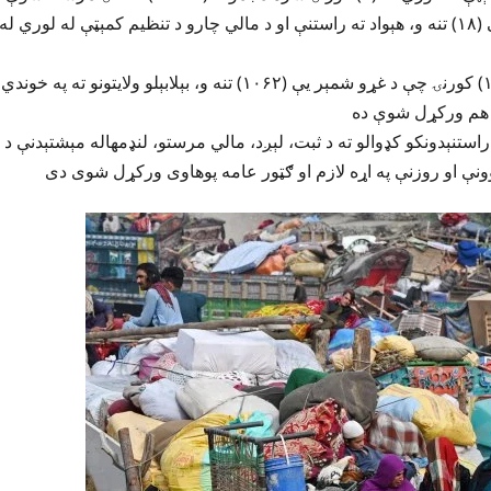
نوموړی وایي د اسلام کلا له لارې (۶) کورنۍ چې د غړو شمېر یې (۱۸) تنه و، هېواد ته راستنې او د مالي چارو د تنظیم کمېټې له لوري له
دی وایي د ټرانسپورټ او لېږد کمېټې له لوري له کابل څخه (۱۹۰) کورنۍ چې د غړو شمېر یې (۱۰۶۲) تنه و، بېلابېلو ولایتونو ته په خوندي
ستنېدونکو کډوالو ته د ثبت، لېږد، مالي مرستو، لنډمهاله مېشتېدنې د
ونې او روزنې په اړه لازم او ګټور عامه پوهاوی ورکړل شوی دی