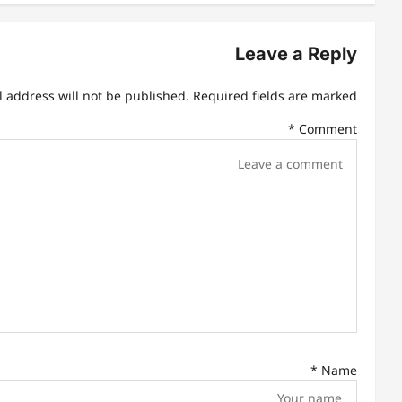
s
t
Leave a Reply
n
l address will not be published.
Required fields are marked
a
*
Comment
v
i
g
a
t
i
o
n
*
Name