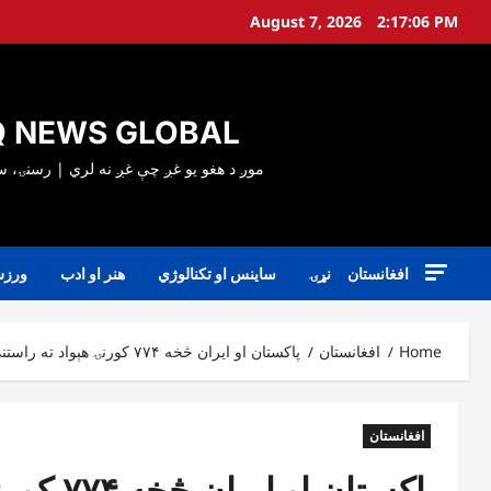
Ski
August 7, 2026
2:17:07 PM
t
conten
 NEWS GLOBAL
افغانستان
نړۍ
ساینس او تکنالوژي
هنر او ادب
ورز
Home
افغانستان
پاکستان او ایران څخه ۷۷۴ کورنۍ هېواد ته راستنې شوې دي
افغانستان
پاکستان او ایران څخه ۷۷۴ کورنۍ هېواد ته راستنې شوې دي