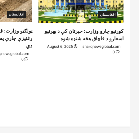
افغانستان
افغانستان
ټولګټو وزارت: ق
کورنیو چارو وزارت: حیرتان کې د بهرنیو
رغنیزې چارې په ب
اسعارو د قاچاق هڅه شنډه شوه
دي
August 6, 2026
sharqnewsglobal.com
0
qnewsglobal.com
0