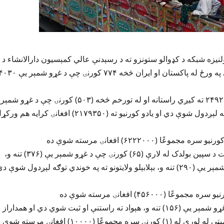
نیزه شبکه د کډوالو ستونزو ته د رسېدنې عالي کمېسیون دارالانشاء د
کمیټو ورځني راپور خپور کړی او پدې راپور کې ویل چې د شنبې په ورځ له پاکستان او ایران څخه ۷۷۴ کورنۍ چې د غړو شمې
فطرت لیکلي د تورخم له لارې ۶۶۱ کورنۍ چې د غړو شمېر یې ۲۴۹۲ ته کیږي راستانه او له تورخم څخه (۵۰۳) کورنۍ چې د غړو شمېر
یې (۲۸۱۹) تنه و، ننګرهار، کونړ، لغمان او کابل ته په خوندي توګه لېږدول شوې دي او یادو کورنیو ته (۲۱۷۹۳۵۰) افغانۍ کرایه ه
فطرت لخوا پدې خپور شوي راپور کې لیکل شوي د کندهار ولایت د سپین بولدک له لارې (۶۵) کورنۍ چې د غړو شمېر یې (۳۷۶) تنه و،
هېواد ته راستنې او له سپین بولدک څخه (۵۴) کورنۍ چې د غړو شمېر یې (۲۹۰) تنه و، بېلابېلو ولایتونو ته په خوندي توګه لېږدول شوې 
هغه لیکي د نیمروز ولایت د ورېښمو له لارې (۴۲) کورنۍ چې د غړو شمېر یې (۱۵۶) تنه و، هېواد ته راستنې او ثبت شوي دي او همداراز