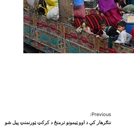
Previous:
ننګرهار کې د اوو ټیمونو ترمنځ د کرکټ ټورنمنټ پیل شو