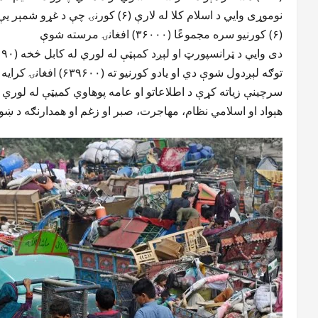
(۶) کورنیو سره مجموعًا (۳۶۰۰۰) افغانۍ مرسته شوې
توګه لېږدول شوې دي او یادو کورنیو ته (۶۳۹۶۰۰) افغانۍ کرایه هم ورکړل شوې ده
سرچینې زیاته کړې د اطلاعاتو او عامه پوهاوي کمیټې له لوري را
هېواد او اسلامي نظام، مهاجرت، صبر او زغم او همدارنګه د ښو