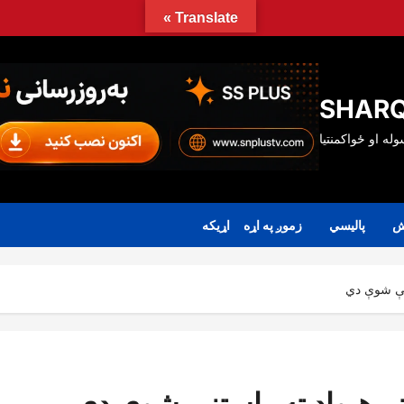
Translate »
SHARQ
ش
پالیسي
زموږ په اړه
اړیکه