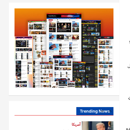
افغانستان
ټولګټو وزارت: قیصار ـ لامان سړک
رغنیزې چارې په بېلابېلو برخو کې
روانې دي
2
August 6,
sharqnewsglobal.com
ر یې ۴۰۳۰
0
2026
آمریکا
ټرمپ : د امریکا د وسلو زېرمتونونه لا
هم ډېر دي
م ورکړل
August 6,
sharqnewsglobal.com
3
0
2026
آمریکا
ټرمپ : ایران سره خبرې د پوځي
دي
اقدام پر ځای غوره بولي
August 6,
sharqnewsglobal.com
Trending News
4
0
2026
افغانستان