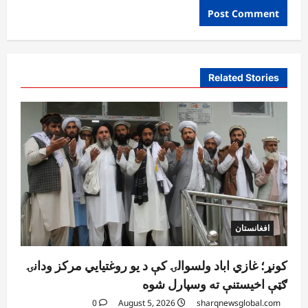
Related Stories
افغانستان
کونړ؛ غازي اباد ولسوالۍ کې د یو روغتیايي مرکز ودانۍ
ګټې اخیستنې ته وسپارل شوه
0
August 5, 2026
sharqnewsglobal.com