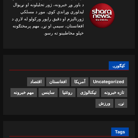
د باور وړ خبرونه، ژور تحلیلونه او نړیوال
لیدلوري وړاندې کوي. موږ د مسلکي
ژورنالېزم او دقیق راپور ورکولو له لارې د
افغانستان، سیمې او نړۍ مهم پرمختګونه
خپلو مخاطبینو ته رسو.
کټګورۍ
Uncategorized
آمریکا
افغانستان
اقتصاد
تازه خبرونه
تیکنالوژی
روغتیا
ساینس
مهم خبرونه
نړۍ
ورزش
Tags