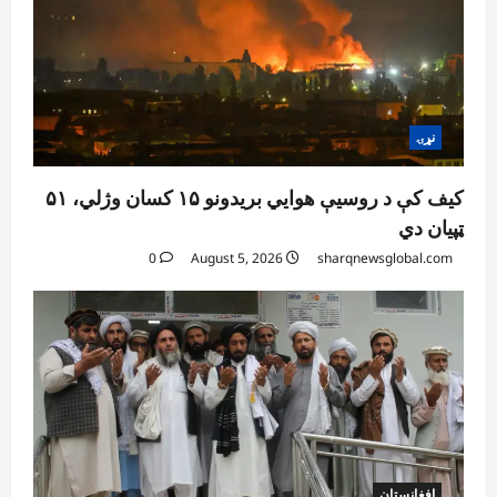
افغانستان
ننګرهار کې د اسد ۲۴مې په مناسبت د
چمتووالي لړۍ پیل شوه
August 5, 2026
sharqnewsglobal.com
3
0
نړۍ
افغانستان
کیف کې د روسیې هوايي بریدونو ۱۵ کسان وژلي، ۵۱
پېښو پر وړاندې د مبارزې ادارې سوېلي ولایتونو
ټپیان دي
کې د دوړو او توپان خبرداری ورکړی
August 5, 2026
sharqnewsglobal.com
0
August 5, 2026
sharqnewsglobal.com
4
0
افغانستان
خلیلزاد: پاکستان له جدي اقتصادي، امنیتي او
سیاسي ستونزو سره مخ دی
August 5, 2026
sharqnewsglobal.com
5
0
افغانستان