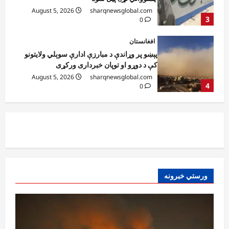
کې د دوړو او توپان خبرداری ورکړی
August 5, 2026
sharqnewsglobal.com
4
0
افغانستان
خلیلزاد: پاکستان له جدي اقتصادي، امنیتي او
سیاسي ستونزو سره مخ دی
August 5, 2026
sharqnewsglobal.com
5
0
نړۍ
کیف کې د روسیې هوايي بریدونو ۱۵ کسان
وژلي، ۵۱ ټپیان دي
August 5, 2026
sharqnewsglobal.com
1
0
ورستي خبرونه
افغانستان
کونړ؛ غازي اباد ولسوالۍ کې د یو روغتیايي مرکز
ودانۍ ګټې اخیستنې ته وسپارل شوه
August 5, 2026
sharqnewsglobal.com
2
0