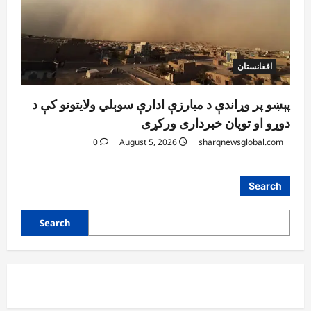
افغانستان
پېښو پر وړاندې د مبارزې ادارې سوېلي ولایتونو کې د
دوړو او توپان خبرداری ورکړی
0
August 5, 2026
sharqnewsglobal.com
Search
Search