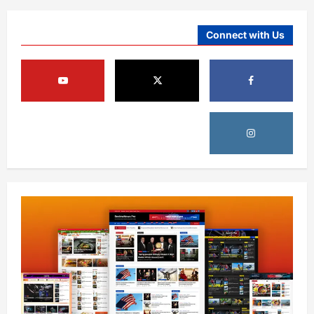
Connect with Us
افغانستان
ننګرهار کې د اسد ۲۴مې په مناسبت د
چمتووالي لړۍ پیل شوه
August 5, 2026
sharqnewsglobal.com
3
0
افغانستان
پېښو پر وړاندې د مبارزې ادارې سوېلي ولایتونو
کې د دوړو او توپان خبرداری ورکړی
August 5, 2026
sharqnewsglobal.com
4
0
افغانستان
خلیلزاد: پاکستان له جدي اقتصادي، امنیتي او
سیاسي ستونزو سره مخ دی
August 5, 2026
sharqnewsglobal.com
5
0