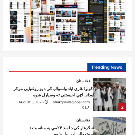
نړۍ
کیف کې د روسیې هوايي بریدونو ۱۵ کسان
وژلي، ۵۱ ټپیان دي
August 5, 2026
sharqnewsglobal.com
1
0
افغانستان
کونړ؛ غازي اباد ولسوالۍ کې د یو روغتیايي مرکز
ودانۍ ګټې اخیستنې ته وسپارل شوه
August 5, 2026
sharqnewsglobal.com
Trending News
2
0
افغانستان
ننګرهار کې د اسد ۲۴مې په مناسبت د
چمتووالي لړۍ پیل شوه
August 5, 2026
sharqnewsglobal.com
3
0
افغانستان
پېښو پر وړاندې د مبارزې ادارې سوېلي ولایتونو