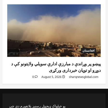
افغانستان
پېښو پر وړاندې د مبارزې ادارې سوېلي ولایتونو کې د
دوړو او توپان خبرداری ورکړی
0
August 5, 2026
sharqnewsglobal.com
یو خپلواک ډیجیټل رسنیز پلاتفورم دی چې