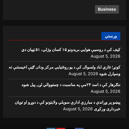
Business
ورستي
کیف کې د روسیې هوايي بریدونو ۱۵ کسان وژلي، ۵۱ ټپیان دي
August 5, 2026
کونړ؛ غازي اباد ولسوالۍ کې د یو روغتیايي مرکز ودانۍ ګټې اخیستنې ته
وسپارل شوه
August 5, 2026
ننګرهار کې د اسد ۲۴مې په مناسبت د چمتووالي لړۍ پیل شوه
August 5, 2026
پېښو پر وړاندې د مبارزې ادارې سوېلي ولایتونو کې د دوړو او توپان
خبرداری ورکړی
August 5, 2026