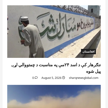
افغانستان
ننګرهار کې د اسد ۲۴مې په مناسبت د چمتووالي لړۍ
پیل شوه
0
August 5, 2026
sharqnewsglobal.com