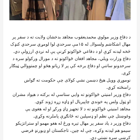
د دفاع وزیر مولوي محمدیعقوب مجاهد بدخشان ولایت ته د سفر پر
مهال اشکاشم ولسوالۍ له ۱۵مې سرحدي لوا لومړي سرحدي کنډک
څخه لیدنه کړې او د دفاعي ځواکونو کړنې یې له نږدې ارزولې دي.
دفاع وزارت ویلي، مجاهد افغان ځواکونو ته د مورال ورکولو سره د
سرحدونو ساتنې او دفاع برخه کې پر لا زیاتو هڅو او چمتووالي ټینګار
کړی.
نوموړي وویل هېڅ دښمن نشي کولای چې حکومت ته ګواښ
رامنځته کړي.
دفاع وزیر امنیتي ځواکونو ته وایي ستاسې له برکته د هېواد مشران
او ټول ولس په خوندي چاپیریال او ډاډه زړه ژوند کوي.
مجاهد امنیتي ځواکونو ته د لا تجهیز ډاډ ورکړ او له هغوی یې
وغوښتل چې نظم او ډسپلین ته ځانګړې پاملرنه وکړي.
دفاع وزیر د یاد سفر پر مهال تېره ورځ له هغو مهمو او ستراتژیکو
سیمو هم لیدنه وکړه، چې له چین، تاجکستان او ډیورنډ فرضي
کرښې سره نښتې دي.