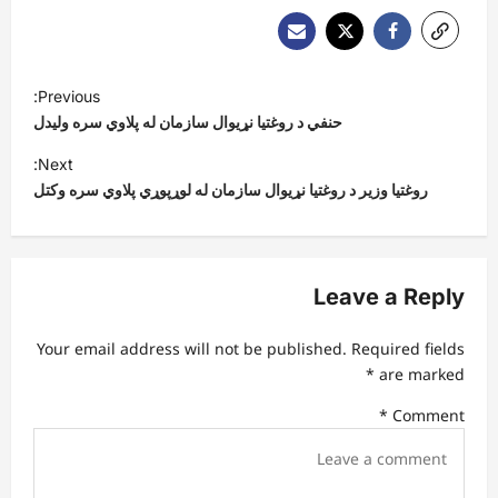
P
Previous:
o
حنفي د روغتیا نړیوال سازمان له پلاوي سره ولیدل
s
Next:
t
روغتیا وزیر د روغتیا نړیوال سازمان له لوړپوړي پلاوي سره وکتل
n
a
v
Leave a Reply
i
Your email address will not be published.
Required fields
g
*
are marked
a
*
Comment
t
i
o