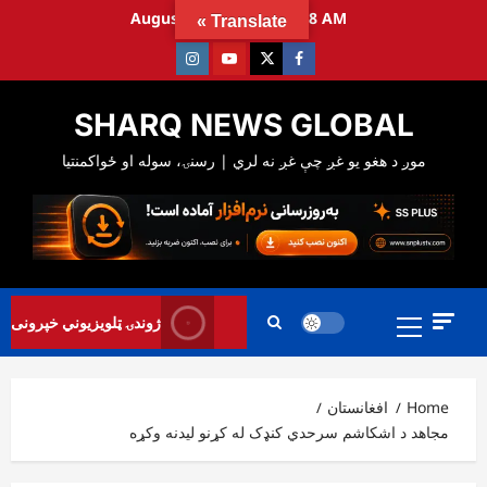
Ski
August 6, 2026
11:00:29 AM
Translate »
t
Instagram
Youtube
Twitter
Facebook
conten
SHARQ NEWS GLOBAL
Primary
ژوندۍ ټلویزیوني خپرونی
Menu
Home
افغانستان
مجاهد د اشکاشم سرحدي کنډک له کړنو لیدنه وکړه