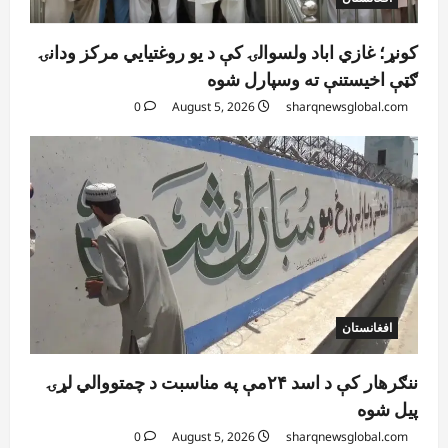
کونړ؛ غازي اباد ولسوالۍ کې د یو روغتیايي مرکز ودانۍ
ګټې اخیستنې ته وسپارل شوه
0
August 5, 2026
sharqnewsglobal.com
افغانستان
ننګرهار کې د اسد ۲۴مې په مناسبت د چمتووالي لړۍ
پیل شوه
0
August 5, 2026
sharqnewsglobal.com