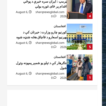
کورنیو چارو وزارت: حیرتان کې د
بهرنیو اسعارو د قاچاق هڅه شنډه شوه
August 6,
sharqnewsglobal.com
5
0
2026
افغانستان
ننګرهار کې د تېلو یو شمېر پمپونه وتړل
شول
August 6,
sharqnewsglobal.com
1
0
2026
افغانستان
ټولګټو وزارت: قیصار ـ لامان سړک
رغنیزې چارې په بېلابېلو برخو کې
روانې دي
2
August 6,
sharqnewsglobal.com
0
2026
آمریکا
ټرمپ : د امریکا د وسلو زېرمتونونه لا
هم ډېر دي
August 6,
sharqnewsglobal.com