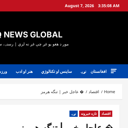
Ski
August 7, 2026
3:35:09 AM
t
conten
 NEWS GLOBAL
افغانستان
نړۍ
ساینس او تکنالوژي
هنر او ادب
ورز
Home
اقتصاد
� عاجل خبر | تنگه هرمز
اقتصاد
تازه خبرونه
نړۍ
� عاجل خبر | تنگه هرمز