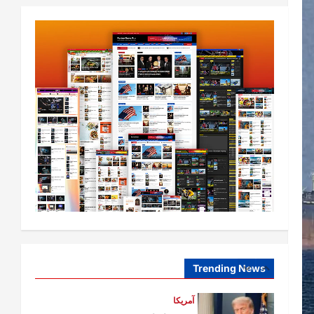
افغانستان
ټولګټو وزارت: قیصار ـ لامان سړک
رغنیزې چارې په بېلابېلو برخو کې
روانې دي
2
August 6,
sharqnewsglobal.com
0
2026
آمریکا
ټرمپ : د امریکا د وسلو زېرمتونونه لا
هم ډېر دي
August 6,
sharqnewsglobal.com
3
0
2026
آمریکا
ټرمپ : ایران سره خبرې د پوځي
اقدام پر ځای غوره بولي
August 6,
sharqnewsglobal.com
Trending News
4
0
2026
افغانستان