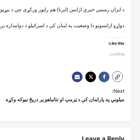
د ایران رسمي خبري اژانس (ایرنا) هم راپور ورکړی چې د بېړی
دواړو اژانسونو دا وضعیت په لبنان کې د اسرائیلو د دوامداره بری
Like this:
Loading...
P
Next:
میلوني په پارلمان کې د ټرمپ او نتانیاهو پر دریځ نیوکه وکړه
o
s
t
n
Leave a Reply