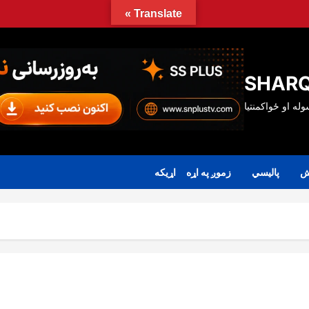
Translate »
SHARQ
ش
پالیسي
زموږ په اړه
اړیکه