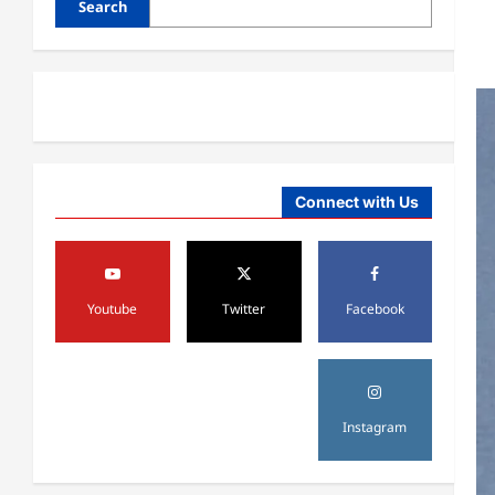
Search
هم ډېر دي
August 6,
sharqnewsglobal.com
3
0
2026
آمریکا
ټرمپ : ایران سره خبرې د پوځي
اقدام پر ځای غوره بولي
August 6,
sharqnewsglobal.com
4
Connect with Us
0
2026
افغانستان
کورنیو چارو وزارت: حیرتان کې د
بهرنیو اسعارو د قاچاق هڅه شنډه شوه
Youtube
Twitter
Facebook
August 6,
sharqnewsglobal.com
5
0
2026
افغانستان
ننګرهار کې د تېلو یو شمېر پمپونه وتړل
Instagram
شول
August 6,
sharqnewsglobal.com
1
0
2026