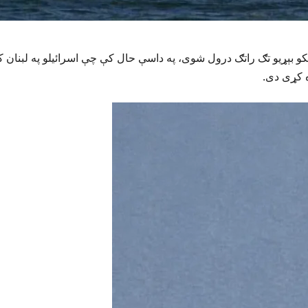
نکو بېړیو تګ راتګ درول شوی، په داسې حال کې چې اسرائیلو په لبنان 
ه کړی دی.