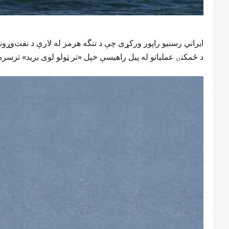
ایراني رسنیو راپور ورکړی چې د تنگه هرمز له لارې د نفت‌وړو
د ځمکنۍ عملیاتو له پیل راهیسې خپل «تر ټولو لوی برید» ترسر