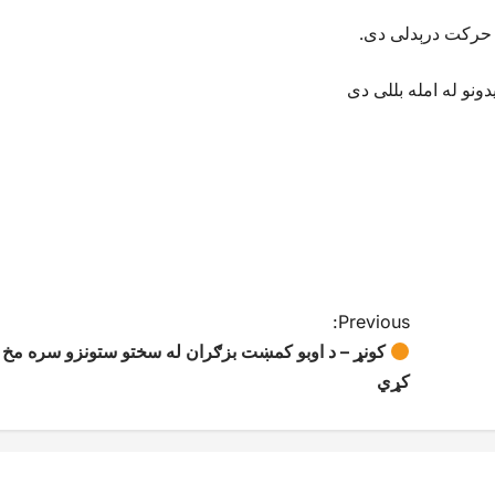
و حرکت درېدلی دی.
دونو له امله بللی دی
Previous:
کونړ – د اوبو کمښت بزګران له سختو ستونزو سره مخ
کړي