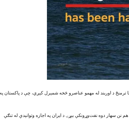
یکا ترمنځ د اوربند له مهمو عناصرو څخه شمېرل کېږي، چې د پاکستان په
 نن سهار دوه نفت‌وړونکې بېړۍ د ایران په اجازه وتوانېدې له تنګې