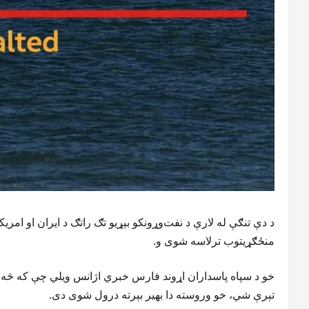
د دې تنګې له لارې د نفت‌وړونکو بېړیو تګ راتګ د ایران او امر
منځګړیتوب ترلاسه شوی و.
خو د سپاه پاسداران اړوند فارس خبري اژانس ویلي چې که څه هم
تېرې شي، خو وروسته دا بهیر بېرته درول شوی دی.