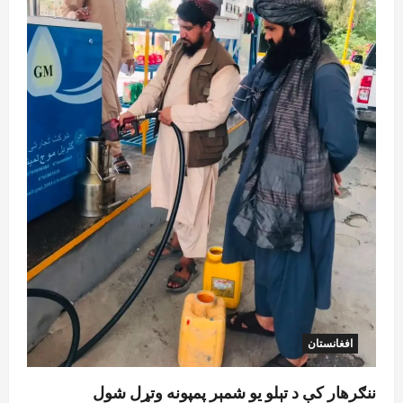
افغانستان
ننګرهار کې د تېلو یو شمېر پمپونه وتړل شول