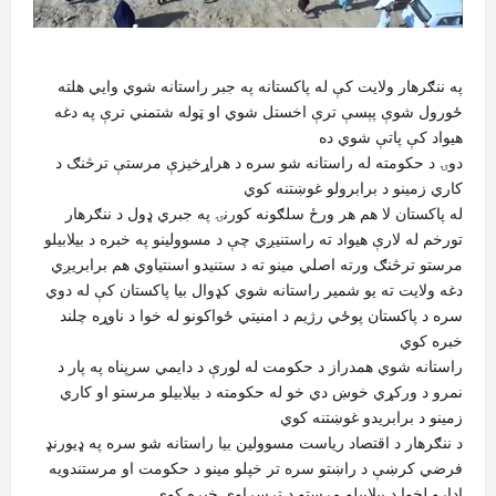
په ننګرهار ولایت کې له پاکستانه په جبر راستانه شوي وايي هلته
ځورول شوې پېسې ترې اخستل شوي او ټوله شتمني ترې په دغه
هیواد کې پاتې شوي ده
دوۍ د حکومته له راستانه شو سره د هراړخیزې مرستې ترڅنګ د
کاري زمینو د برابرولو غوښتنه کوي
له پاکستان لا هم هر ورځ سلګونه کورنۍ په جبري ډول د ننګرهار
تورخم له لارې هیواد ته راستنیږي چې د مسوولینو په خبره د بیلابیلو
مرستو ترڅنګ ورته اصلي مینو ته د ستنیدو اسنتياوي هم برابریږي
دغه ولایت ته يو شمیر راستانه شوي کډوال بیا پاکستان کې له دوي
سره د پاکستان پوځي رژيم د امنيتي ځواکونو له خوا د ناوړه چلند
خبره کوي
راستانه شوي همدراز د حکومت له لورې د دايمي سرپناه په پار د
نمرو د ورکړي خوښ دي خو له حکومته د بیلابیلو مرستو او کاري
زمینو د برابریدو غوښتنه کوي
د ننګرهار د اقتصاد ریاست مسوولین بیا راستانه شو سره په ډیورنډ
فرضي کرښې د راښتو سره تر خپلو مینو د حکومت او مرستندویه
ادارو لخوا د بیلابیلو مرستو د ترسراوي خبره کوي