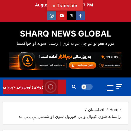
Ski
August 8, 2026
10:03:18 PM
Translate »
t
Instagram
Youtube
Twitter
Facebook
conten
SHARQ NEWS GLOBAL
Primary
ژوندۍ ټلویزیوني خپرونی
Menu
Home
افغانستان
راستانه شوي کډوال وایي ځورول شوي او شتمني یې پاتې ده