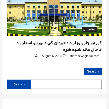
افغانستان
کورنیو چارو وزارت: حیرتان کې د بهرنیو اسعارو د
قاچاق هڅه شنډه شوه
0
August 6, 2026
sharqnewsglobal.com
Search
Search