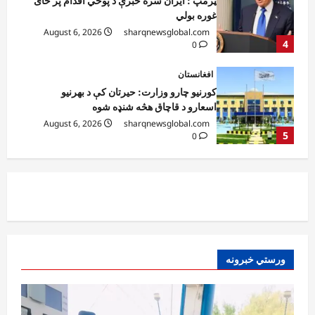
ټرمپ : ایران سره خبرې د پوځي اقدام پر ځای
غوره بولي
August 6, 2026
sharqnewsglobal.com
4
0
افغانستان
کورنیو چارو وزارت: حیرتان کې د بهرنیو
اسعارو د قاچاق هڅه شنډه شوه
August 6, 2026
sharqnewsglobal.com
5
0
افغانستان
ننګرهار کې د تېلو یو شمېر پمپونه وتړل شول
August 6, 2026
sharqnewsglobal.com
0
1
افغانستان
ورستي خبرونه
ټولګټو وزارت: قیصار ـ لامان سړک رغنیزې
چارې په بېلابېلو برخو کې روانې دي
August 6, 2026
sharqnewsglobal.com