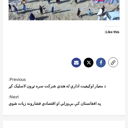
Like this:
P
Previous:
o
د معیار اوکیفیت ادارې له هندي شرکت سره تړون لاسلیک کړ
s
Next:
t
په افغانستان کې بې‌وزلي او اقتصادي فشارونه زیات شوي
n
a