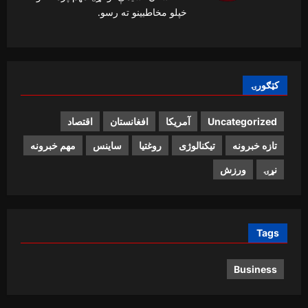
خپلو مخاطبینو ته رسو.
کټګورۍ
Uncategorized
آمریکا
افغانستان
اقتصاد
تازه خبرونه
تیکنالوژی
روغتیا
ساینس
مهم خبرونه
نړۍ
ورزش
Tags
Business