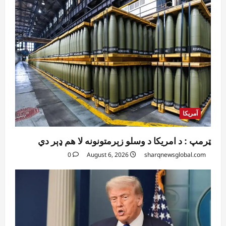
آمریکا
ټرمپ : د امریکا د وسلو زېرمتونونه لا هم ډېر دي
0
August 6, 2026
sharqnewsglobal.com