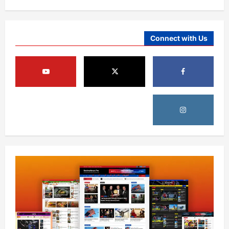
Connect with Us
آمریکا
ټرمپ : د امریکا د وسلو زېرمتونونه لا هم ډېر
دي
August 6, 2026
sharqnewsglobal.com
3
0
آمریکا
ټرمپ : ایران سره خبرې د پوځي اقدام پر ځای
غوره بولي
August 6, 2026
sharqnewsglobal.com
4
0
افغانستان
کورنیو چارو وزارت: حیرتان کې د بهرنیو
اسعارو د قاچاق هڅه شنډه شوه
August 6, 2026
sharqnewsglobal.com
5
0