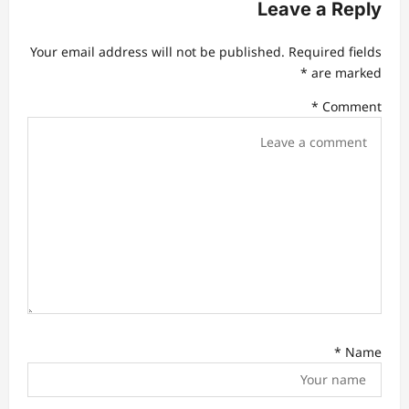
v
Leave a Reply
i
Your email address will not be published.
Required fields
g
*
are marked
a
*
Comment
t
i
o
n
*
Name