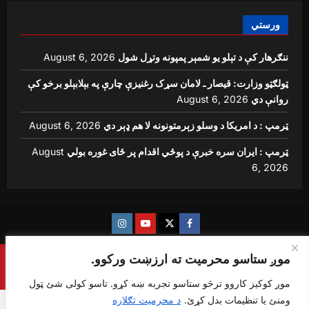
ورستي
ننګرهار کې د تېلو یو شمېر پمپونه وتړل شول
August 6, 2026
ټولګټو وزارت: قیصار ـ لامان سړک رغنیزې چارې په بېلابېلو برخو کې
روانې دي
August 6, 2026
ټرمپ : د امریکا د وسلو زېرمتونونه لا هم ډېر دي
August 6, 2026
ټرمپ : ایران سره خبرې د پوځي اقدام پر ځای غوره بولي
August
6, 2026
Instagram
Youtube
Twitter
Facebook
موږ ستاسو محرمیت ته ارزښت ورکوو.
Copyright © {sharq news global} All rights reserved.
|
ReviewNews
by AF themes.
موږ کوکیز کاروو ترڅو ستاسو تجربه ښه کړو. تاسو کولی شئ ټول
ومنئ یا تنظیمات بدل کړئ.
د محرمیت تګلاره