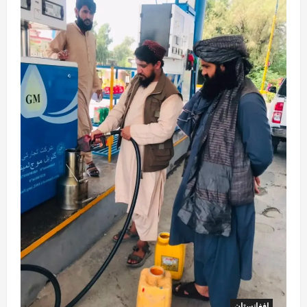
2
0
آمریکا
ټرمپ : د امریکا د وسلو زېرمتونونه لا هم ډېر
دي
August 6, 2026
sharqnewsglobal.com
3
0
آمریکا
ټرمپ : ایران سره خبرې د پوځي اقدام پر ځای
غوره بولي
August 6, 2026
sharqnewsglobal.com
4
0
افغانستان
کورنیو چارو وزارت: حیرتان کې د بهرنیو
اسعارو د قاچاق هڅه شنډه شوه
August 6, 2026
sharqnewsglobal.com
5
0
افغانستان