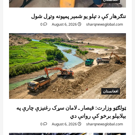
ننګرهار کې د تېلو یو شمېر پمپونه وتړل شول
0
August 6, 2026
sharqnewsglobal.com
افغانستان
ټولګټو وزارت: قیصار ـ لامان سړک رغنیزې چارې په
بېلابېلو برخو کې روانې دي
0
August 6, 2026
sharqnewsglobal.com