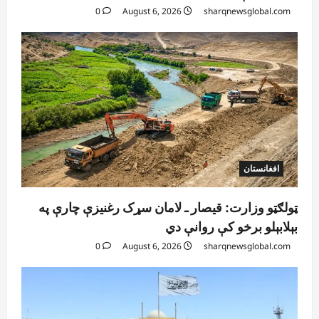
0
August 6, 2026
sharqnewsglobal.com
افغانستان
ټولګټو وزارت: قیصار ـ لامان سړک رغنیزې چارې په
بېلابېلو برخو کې روانې دي
0
August 6, 2026
sharqnewsglobal.com