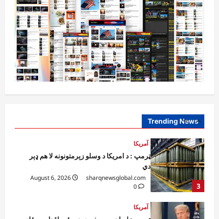
افغانستان
ننګرهار کې د تېلو یو شمېر پمپونه وتړل شول
August 6, 2026
sharqnewsglobal.com
0
1
افغانستان
ټولګټو وزارت: قیصار ـ لامان سړک رغنیزې
چارې په بېلابېلو برخو کې روانې دي
August 6, 2026
sharqnewsglobal.com
Trending News
2
0
آمریکا
ټرمپ : د امریکا د وسلو زېرمتونونه لا هم ډېر
دي
August 6, 2026
sharqnewsglobal.com
3
0
آمریکا