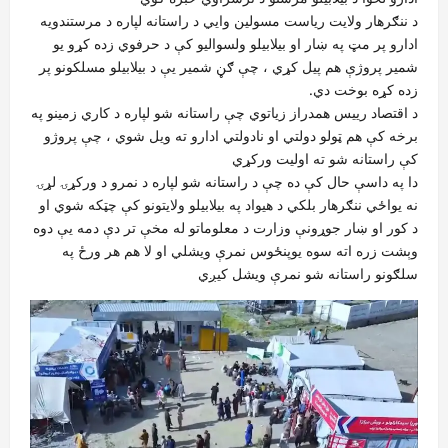
د ننګرهار ولایت ریاست مسولین وايي د راستانه لپاره د مرستندویه
ادارو پر مټ په ښار او بیلابیلو ولسوالیو کې د حرفوي زده کړو يو
شمیر پروژې هم پیل کړي ، چې ګڼ شمیر يې د بیلابیلو مسلکونو پر
زده کړه بوخت دي.
د اقتصاد رييس همدراز زیاتوي چې راستانه شو لپاره د کاري زمینو په
برخه کې هم ټولو دولتي او نادولتي ادارو ته ویل شوي ، چې پروژو
کې راستانه شو ته اولیت ورکړي
دا په داسې حال کې ده چې د راستانه شو لپاره د نمرو د ورکړۍ لړۍ
نه يواځي ننګرهار بلکي د هیواد په بیلابیلو ولایتونو کې چټکه شوي او
د کور او ښار جوړونې وزارت د معلوماتو له مخې تر دې دمه يې دوه
وېشت زره اته سوه يوپنځوس نمرې ويشلي او لا هم هر ورځ په
سلګونو راستانه شو نمرې ويشل کیږي