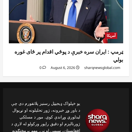
آمریکا
ټرمپ : ایران سره خبرې د پوځي اقدام پر ځای غوره
بولي
0
August 6, 2026
sharqnewsglobal.com
یو خپلواک ډیجیټل رسنیز پلاتفورم دی چې
د باور وړ خبرونه، ژور تحلیلونه او نړیوال
لیدلوري وړاندې کوي. موږ د مسلکي
ژورنالېزم او دقیق راپور ورکولو له لارې د
افغانستان، سیمې او نړۍ مهم پرمختګونه