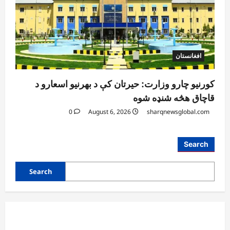
افغانستان
کورنیو چارو وزارت: حیرتان کې د بهرنیو اسعارو د
قاچاق هڅه شنډه شوه
0
August 6, 2026
sharqnewsglobal.com
آمریکا
Search
ټرمپ : د امریکا د وسلو زېرمتونونه لا هم ډېر
دي
Search
August 6, 2026
sharqnewsglobal.com
3
0
آمریکا
ټرمپ : ایران سره خبرې د پوځي اقدام پر ځای
غوره بولي