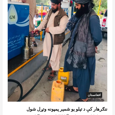
افغانستان
ننګرهار کې د تېلو یو شمېر پمپونه وتړل شول