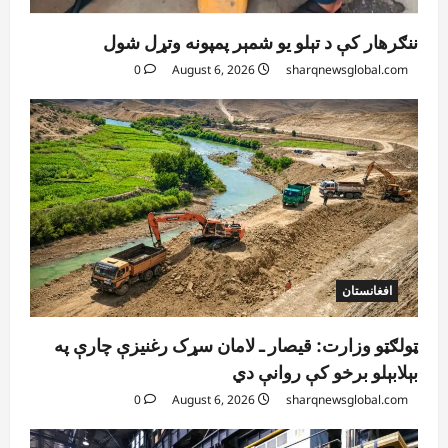
ننګرهار کې د تېلو یو شمېر پمپونه وتړل شول
0
August 6, 2026
sharqnewsglobal.com
افغانستان
ټولګټو وزارت: قیصار ـ لامان سړک رغنیزې چارې په
بېلابېلو برخو کې روانې دي
0
August 6, 2026
sharqnewsglobal.com