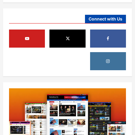
August 6, 2026
sharqnewsglobal.com
4
0
Connect with Us
افغانستان
کورنیو چارو وزارت: حیرتان کې د بهرنیو
اسعارو د قاچاق هڅه شنډه شوه
August 6, 2026
sharqnewsglobal.com
5
0
افغانستان
ننګرهار کې د تېلو یو شمېر پمپونه وتړل شول
August 6, 2026
sharqnewsglobal.com
0
1
افغانستان
ټولګټو وزارت: قیصار ـ لامان سړک رغنیزې
چارې په بېلابېلو برخو کې روانې دي
August 6, 2026
sharqnewsglobal.com
2
0