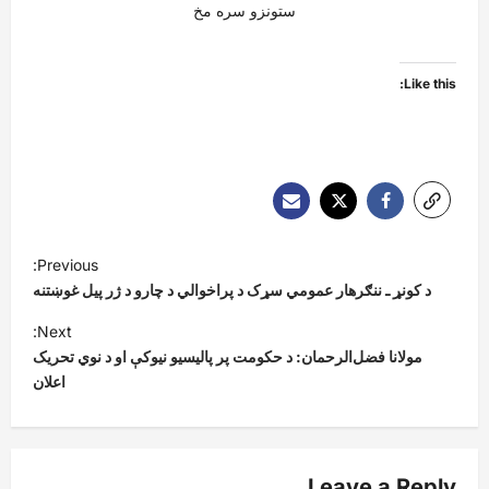
ستونزو سره مخ
Like this:
P
Previous:
o
د کونړ ـ ننګرهار عمومي سړک د پراخوالي د چارو د ژر پیل غوښتنه
s
Next:
t
مولانا فضل‌الرحمان: د حکومت پر پالیسیو نیوکې او د نوي تحریک
اعلان
n
a
v
Leave a Reply
i