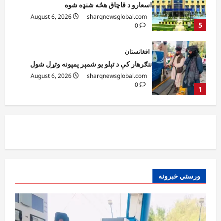
August 6, 2026
sharqnewsglobal.com
0
1
افغانستان
ټولګټو وزارت: قیصار ـ لامان سړک رغنیزې
چارې په بېلابېلو برخو کې روانې دي
August 6, 2026
sharqnewsglobal.com
2
0
آمریکا
ټرمپ : د امریکا د وسلو زېرمتونونه لا هم ډېر
دي
August 6, 2026
sharqnewsglobal.com
3
0
آمریکا
ورستي خبرونه
ټرمپ : ایران سره خبرې د پوځي اقدام پر ځای
غوره بولي
August 6, 2026
sharqnewsglobal.com
4
0