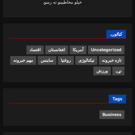
خپلو مخاطبینو ته رسو.
کټګورۍ
Uncategorized
آمریکا
افغانستان
اقتصاد
تازه خبرونه
تیکنالوژی
روغتیا
ساینس
مهم خبرونه
نړۍ
ورزش
Tags
Business