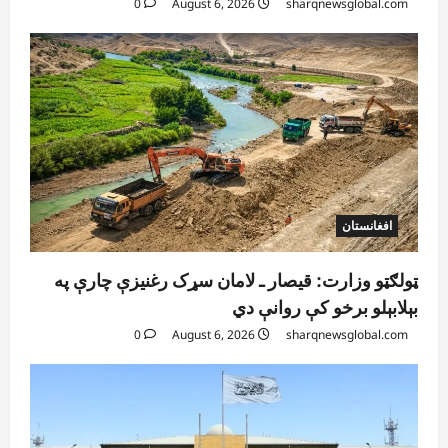
0
August 6, 2026
sharqnewsglobal.com
افغانستان
ټولګټو وزارت: قیصار ـ لامان سړک رغنیزې چارې په
بېلابېلو برخو کې روانې دي
0
August 6, 2026
sharqnewsglobal.com