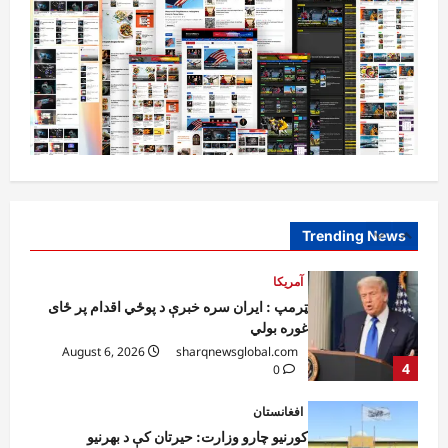
آمریکا
ټرمپ : د امریکا د وسلو زېرمتونونه لا هم ډېر
دي
August 6, 2026
sharqnewsglobal.com
3
0
آمریکا
ټرمپ : ایران سره خبرې د پوځي اقدام پر ځای
غوره بولي
August 6, 2026
sharqnewsglobal.com
Trending News
4
0
افغانستان
کورنیو چارو وزارت: حیرتان کې د بهرنیو
اسعارو د قاچاق هڅه شنډه شوه
August 6, 2026
sharqnewsglobal.com
5
0
افغانستان
ننګرهار کې د تېلو یو شمېر پمپونه وتړل شول