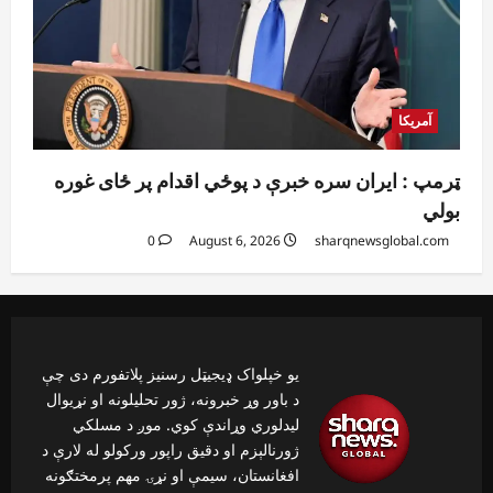
آمریکا
ټرمپ : ایران سره خبرې د پوځي اقدام پر ځای غوره
بولي
0
August 6, 2026
sharqnewsglobal.com
یو خپلواک ډیجیټل رسنیز پلاتفورم دی چې
د باور وړ خبرونه، ژور تحلیلونه او نړیوال
لیدلوري وړاندې کوي. موږ د مسلکي
ژورنالېزم او دقیق راپور ورکولو له لارې د
افغانستان، سیمې او نړۍ مهم پرمختګونه