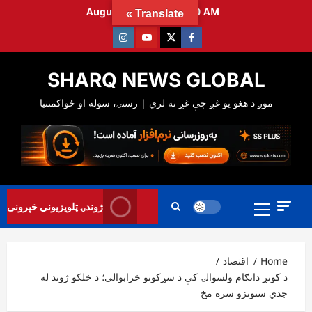
Ski
August 7, 2026
8:32:41 AM
Translate »
t
Instagram
Youtube
Twitter
Facebook
conten
SHARQ NEWS GLOBAL
Primary
ژوندۍ ټلویزیوني خپرونی
Menu
Home
اقتصاد
د کونړ دانګام ولسوالۍ کې د سړکونو خرابوالی؛ د خلکو ژوند له
جدي ستونزو سره مخ