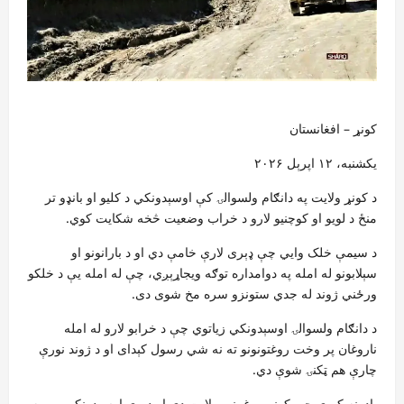
کونړ – افغانستان
یکشنبه، ۱۲ اپرېل ۲۰۲۶
د کونړ ولایت په دانګام ولسوالۍ کې اوسېدونکي د کلیو او بانډو تر
منځ د لویو او کوچنیو لارو د خراب وضعیت څخه شکایت کوي.
د سیمې خلک وایي چې ډېری لارې خامې دي او د بارانونو او
سېلابونو له امله په دوامداره توګه ویجاړېږي، چې له امله یې د خلکو
ورځني ژوند له جدي ستونزو سره مخ شوی دی.
د دانګام ولسوالۍ اوسېدونکي زیاتوي چې د خرابو لارو له امله
ناروغان پر وخت روغتونونو ته نه شي رسول کېدای او د ژوند نورې
چارې هم ټکنۍ شوې دي.
یادونه کېږي چې کونړ یو غرنی ولایت دی او ډېری اوسېدونکي یې په