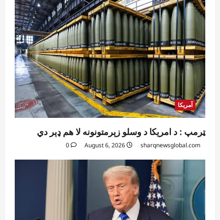
آمریکا
ټرمپ : د امریکا د وسلو زېرمتونونه لا هم ډېر دي
0
August 6, 2026
sharqnewsglobal.com