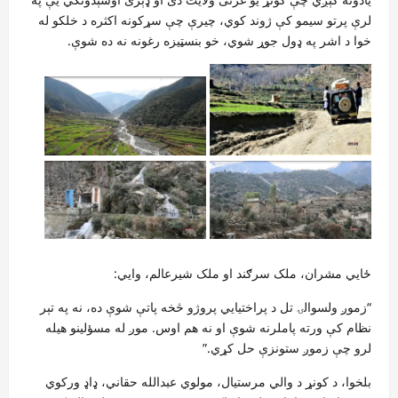
لرې پرتو سیمو کې ژوند کوي، چیرې چې سړکونه اکثره د خلکو له
خوا د اشر په ډول جوړ شوي، خو بنسټیزه رغونه نه ده شوې.
ځایي مشران، ملک سرګند او ملک شیرعالم، وايي:
“زموږ ولسوالۍ تل د پراختیايي پروژو څخه پاتې شوې ده، نه په تېر
نظام کې ورته پاملرنه شوې او نه هم اوس. موږ له مسؤلینو هیله
لرو چې زموږ ستونزې حل کړي.”
بلخوا، د کونړ د والي مرستیال، مولوي عبدالله حقاني، ډاډ ورکوي