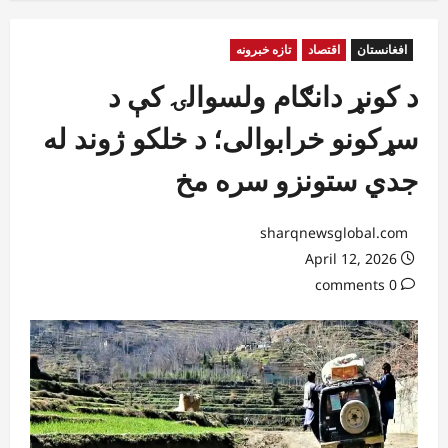
افغانستان
اقتصاد
تازه خبرونه
د کونړ دانګام ولسوالۍ کې د
سړکونو خرابوالی؛ د خلکو ژوند له
جدي ستونزو سره مخ
sharqnewsglobal.com
April 12, 2026
0 comments