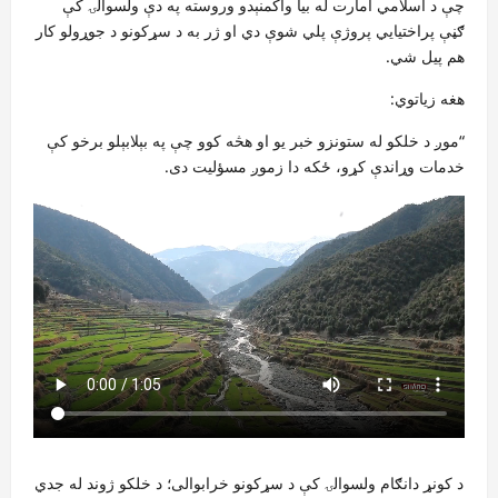
چې د اسلامي امارت له بیا واکمنېدو وروسته په دې ولسوالۍ کې
ګڼې پراختیايي پروژې پلي شوې دي او ژر به د سړکونو د جوړولو کار
هم پیل شي.
هغه زیاتوي:
“موږ د خلکو له ستونزو خبر یو او هڅه کوو چې په بېلابېلو برخو کې
خدمات وړاندې کړو، ځکه دا زموږ مسؤلیت دی.
د کونړ دانګام ولسوالۍ کې د سړکونو خرابوالی؛ د خلکو ژوند له جدي