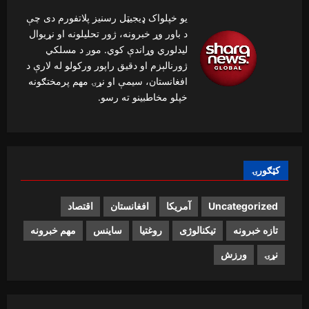
یو خپلواک ډیجیټل رسنیز پلاتفورم دی چې
د باور وړ خبرونه، ژور تحلیلونه او نړیوال
لیدلوري وړاندې کوي. موږ د مسلکي
ژورنالېزم او دقیق راپور ورکولو له لارې د
افغانستان، سیمې او نړۍ مهم پرمختګونه
خپلو مخاطبینو ته رسو.
کټګورۍ
Uncategorized
آمریکا
افغانستان
اقتصاد
تازه خبرونه
تیکنالوژی
روغتیا
ساینس
مهم خبرونه
نړۍ
ورزش