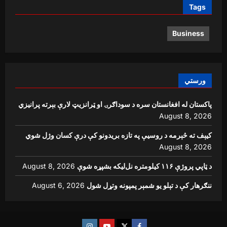
Tags
Business
ورستي
پاکستان له افغانستان سره د سوداګرۍ او ټرانزیټ لارې بېرته پرانیزي
August 8, 2026
کیېف ته څېرمه د روسیې په تازه بریدونو کې درې کسان وژل شوي
August 8, 2026
د ټاپي پروژې ۱۱۶ کیلومتره نل‌لیکه بشپړه شوې
August 8, 2026
ننګرهار کې د تېلو یو شمېر پمپونه وتړل شول
August 6, 2026
Instagram
Youtube
Twitter
Facebook