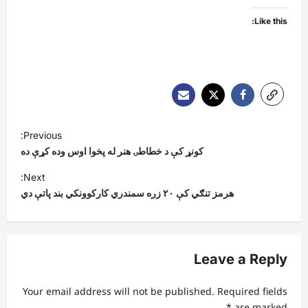
Like this:
P
Previous:
o
کونړ کې د خطاطۍ هنر له پخوا اوس وده کړې ده
s
Next:
t
هرمز تنګي کې ۲۰ زره سمندري کارکوونکي بند پاتې دي
n
a
v
Leave a Reply
i
Your email address will not be published.
Required fields
g
*
are marked