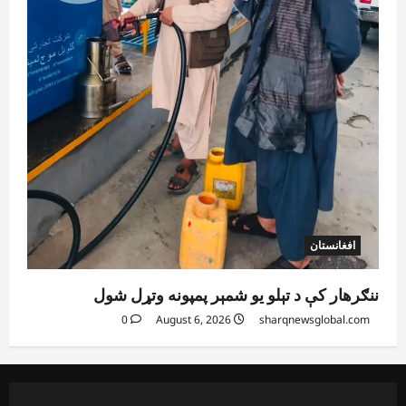
افغانستان
ننګرهار کې د تېلو یو شمېر پمپونه وتړل شول
0
August 6, 2026
sharqnewsglobal.com