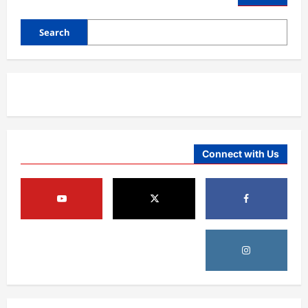
Search
Connect with Us
افغانستان
د ټاپي پروژې ۱۱۶ کیلومتره نل‌لیکه بشپړه
شوې
August 8, 2026
sharqnewsglobal.com
3
0