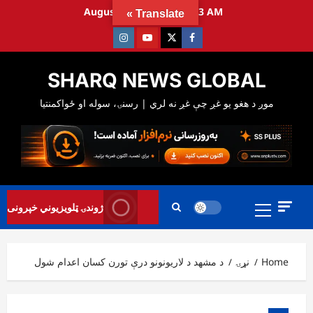
Ski
August 9, 2026
11:20:04 AM
Translate »
t
Instagram
Youtube
Twitter
Facebook
conten
SHARQ NEWS GLOBAL
Primary
ژوندۍ ټلویزیوني خپرونی
Menu
Home
نړۍ
د مشهد د لاریونونو درې تورن کسان اعدام شول