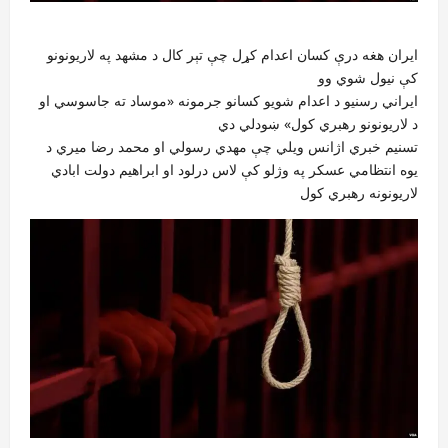
ایران هغه درې کسان اعدام کړل چې تېر کال د مشهد په لاریونونو
کې نیول شوي وو
ایراني رسنیو د اعدام شویو کسانو جرمونه «موساد ته جاسوسي او
د لاریونونو رهبري کول» ښودلي دي
تسنیم خبري اژانس ویلي چې مهدي رسولي او محمد رضا میري د
یوه انتظامي عسکر په وژلو کې لاس درلود او ابراهیم دولت ابادي
لاریونونه رهبري کول