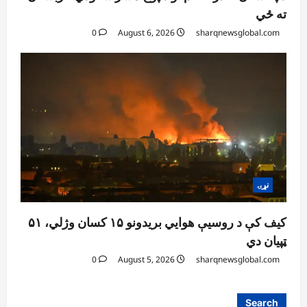
ته ځي
0
August 6, 2026
sharqnewsglobal.com
نړۍ
کیف کې د روسیې هوايي بریدونو ۱۵ کسان وژلي، ۵۱
ټپیان دي
0
August 5, 2026
sharqnewsglobal.com
Search