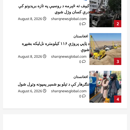
درې کسان وژل شوي
August 8, 2026
sharqnewsglobal.com
2
0
افغانستان
د ټاپي پروژې ۱۱۶ کیلومتره نل‌لیکه بشپړه
شوې
August 8, 2026
sharqnewsglobal.com
3
0
افغانستان
ننګرهار کې د تېلو یو شمېر پمپونه وتړل شول
August 6, 2026
sharqnewsglobal.com
0
4
افغانستان
ټولګټو وزارت: قیصار ـ لامان سړک رغنیزې
چارې په بېلابېلو برخو کې روانې دي
August 6, 2026
sharqnewsglobal.com
5
0