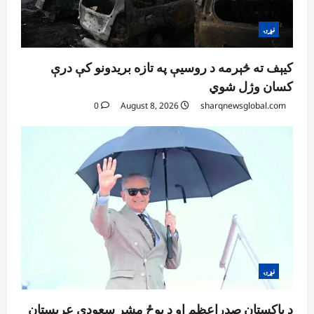
نړۍ
کیېف ته څېرمه د روسیې په تازه بریدونو کې درې
کسان وژل شوي
0
August 8, 2026
sharqnewsglobal.com
نړۍ
د پاکستان صدراعظم او د پوځ مشر سعودي عربستان