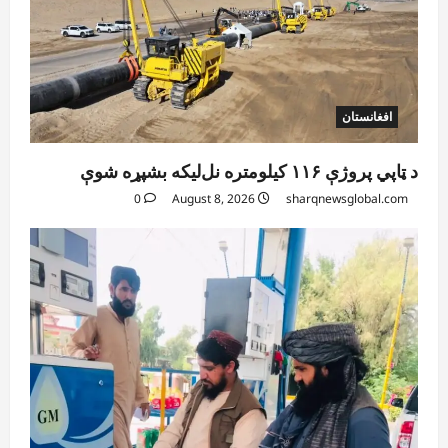
افغانستان
د ټاپي پروژې ۱۱۶ کیلومتره نل‌لیکه بشپړه شوې
0
August 8, 2026
sharqnewsglobal.com