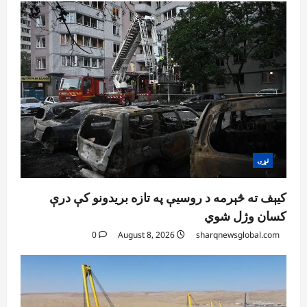
ننګرهار کې د تېلو یو شمېر پمپونه وتړل شول
August 6, 2026
sharqnewsglobal.com
0
4
افغانستان
ټولګټو وزارت: قیصار ـ لامان سړک رغنیزې
چارې په بېلابېلو برخو کې روانې دي
August 6, 2026
sharqnewsglobal.com
5
0
نړۍ
کیېف ته څېرمه د روسیې په تازه بریدونو کې درې
کسان وژل شوي
0
August 8, 2026
sharqnewsglobal.com