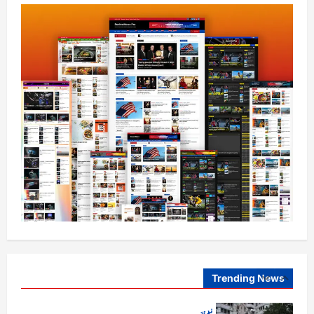
افغانستان
ننګرهار کې د تېلو یو شمېر پمپونه وتړل شول
August 6, 2026
sharqnewsglobal.com
0
4
افغانستان
ټولګټو وزارت: قیصار ـ لامان سړک رغنیزې
چارې په بېلابېلو برخو کې روانې دي
August 6, 2026
sharqnewsglobal.com
5
0
افغانستان
پاکستان له افغانستان سره د سوداګرۍ او
ټرانزیټ لارې بېرته پرانیزي
August 8, 2026
sharqnewsglobal.com
1
0
Trending News
نړۍ
کیېف ته څېرمه د روسیې په تازه بریدونو کې