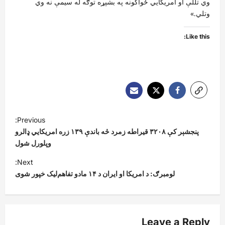
وي تللې او امريکايي ځواکونه په بشپړه توګه له سيمې نه وي
وتلي.»
Like this:
P
Previous:
o
پنجشېر کې ۳۲۰۸ قیراطه زمرد څه باندې ۱۳۹ زره امریکايي ډالرو
s
وپلورل شول
t
Next:
لومبرګ: د امریکا او ایران د ۱۴ مادو تفاهم‌لیک خپور شوی
n
a
v
Leave a Reply
i