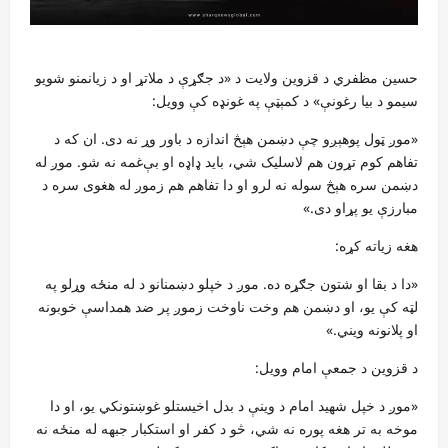
حسین مظفري د قزوين ولايت د «د جګړې د ملاتړ او د زيانمنو شويو
سيمو د بيا رغونې» د کمېټې په غونډه کې وويل:
«موږ ټول پوهېږو چې دښمن هېڅ اندازه د باور وړ نه دی. ان که د
تفاهم کوم تړون هم لاسليک شي، بايد ډاډه او بې‌غمه نه شو. موږ له
دښمن سره هېڅ سوله نه لرو او دا تفاهم هم زموږ له هغوی سره د
مبارزې يو پړاو دی.»
هغه زياته کړه:
«دا د بقا او شتون جګړه ده. موږ د خپلو دښمنانو د له منځه وړلو په
لټه کې يو، او دښمن هم وخت ناوخت زموږ پر ضد همداسې خوبونه
او پلانونه ويني.»
د قزوين د جمعې امام وويل:
«موږ د خپل شهيد امام د وينې د بدل اخيستلو غوښتونکي يو، او دا
موخه به تر هغه پوره نه شي، څو د کفر او استکبار جبهه له منځه نه