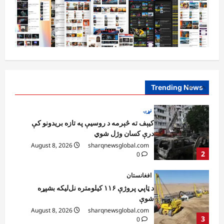
ټرانزیټ لارې بېرته پرانیزي
August 8, 2026
sharqnewsglobal.com
1
0
نړۍ
کیېف ته څېرمه د روسیې په تازه بریدونو کې
درې کسان وژل شوي
August 8, 2026
sharqnewsglobal.com
Trending News
2
0
افغانستان
د ټاپي پروژې ۱۱۶ کیلومتره نل‌لیکه بشپړه
شوې
August 8, 2026
sharqnewsglobal.com
3
0
افغانستان
ننګرهار کې د تېلو یو شمېر پمپونه وتړل شول
August 6, 2026
sharqnewsglobal.com
0
4