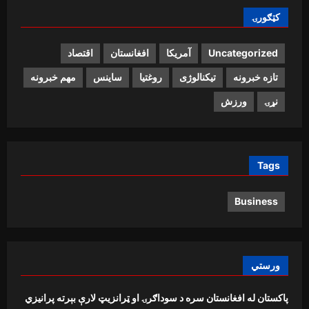
کټګورۍ
Uncategorized
آمریکا
افغانستان
اقتصاد
تازه خبرونه
تیکنالوژی
روغتیا
ساینس
مهم خبرونه
نړۍ
ورزش
Tags
Business
ورستي
پاکستان له افغانستان سره د سوداګرۍ او ټرانزیټ لارې بېرته پرانیزي