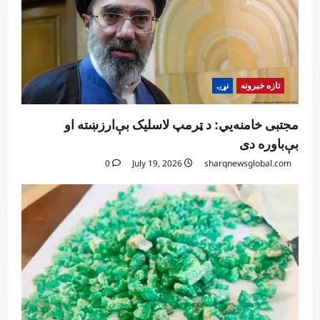
تازه خبرونه
نړۍ
مجتبی خامنه‌یي: د ټرمپ لاسلیک بې‌ارزښته او
بې‌باوره دی
0
July 19, 2026
sharqnewsglobal.com