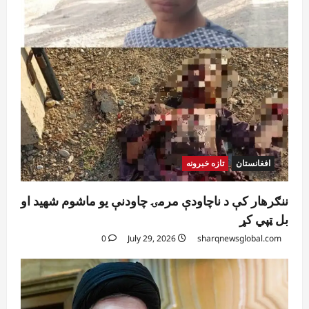
افغانستان
تازه خبرونه
ننګرهار کې د ناچاودې مرمۍ چاودنې یو ماشوم شهید او
بل ټپي کړ
0
July 29, 2026
sharqnewsglobal.com