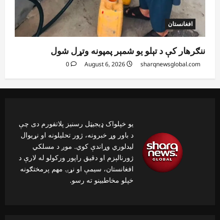
افغانستان
ننګرهار کې د تېلو یو شمېر پمپونه وتړل شول
0
August 6, 2026
sharqnewsglobal.com
یو خپلواک ډیجیټل رسنیز پلاتفورم دی چې
د باور وړ خبرونه، ژور تحلیلونه او نړیوال
لیدلوري وړاندې کوي. موږ د مسلکي
ژورنالېزم او دقیق راپور ورکولو له لارې د
افغانستان، سیمې او نړۍ مهم پرمختګونه
خپلو مخاطبینو ته رسو.