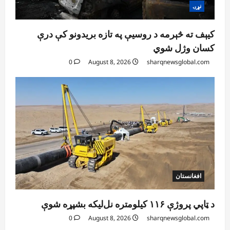
نړۍ
کیېف ته څېرمه د روسیې په تازه بریدونو کې درې
کسان وژل شوي
0
August 8, 2026
sharqnewsglobal.com
افغانستان
د ټاپي پروژې ۱۱۶ کیلومتره نل‌لیکه بشپړه شوې
0
August 8, 2026
sharqnewsglobal.com