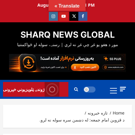
Ski
August 8, 2026
5:05:42 PM
Translate »
t
Instagram
Youtube
Twitter
Facebook
conten
SHARQ NEWS GLOBAL
Primary
ژوندۍ ټلویزیوني خپرونی
Menu
Home
تازه خبرونه
د قزوين امام جمعه: له دښمن سره سوله نه لرو.