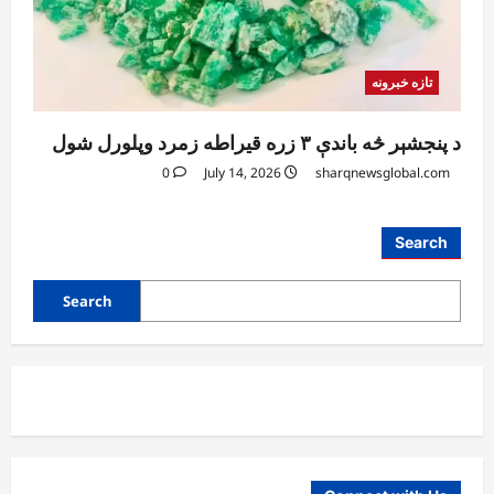
تازه خبرونه
د پنجشېر څه باندې ۳ زره قیراطه زمرد وپلورل شول
0
July 14, 2026
sharqnewsglobal.com
Search
Search