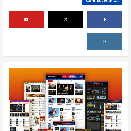
Connect with Us
افغانستان
د ټاپي پروژې ۱۱۶ کیلومتره نل‌لیکه بشپړه
شوې
August 8, 2026
sharqnewsglobal.com
3
0
افغانستان
ننګرهار کې د تېلو یو شمېر پمپونه وتړل شول
August 6, 2026
sharqnewsglobal.com
0
4
افغانستان
ټولګټو وزارت: قیصار ـ لامان سړک رغنیزې
چارې په بېلابېلو برخو کې روانې دي
August 6, 2026
sharqnewsglobal.com
5
0
افغانستان
پاکستان له افغانستان سره د سوداګرۍ او