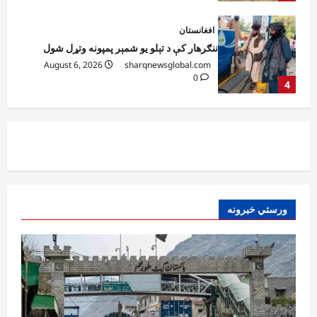
افغانستان
ټولګټو وزارت: قیصار ـ لامان سړک رغنیزې
چارې په بېلابېلو برخو کې روانې دي
August 6, 2026
sharqnewsglobal.com
5
0
افغانستان
پاکستان له افغانستان سره د سوداګرۍ او
ټرانزیټ لارې بېرته پرانیزي
August 8, 2026
sharqnewsglobal.com
1
0
نړۍ
ورستي خبرونه
کیېف ته څېرمه د روسیې په تازه بریدونو کې
درې کسان وژل شوي
August 8, 2026
sharqnewsglobal.com
2
0
افغانستان
د ټاپي پروژې ۱۱۶ کیلومتره نل‌لیکه بشپړه