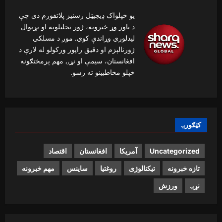
یو خپلواک ډیجیټل رسنیز پلاتفورم دی چې
د باور وړ خبرونه، ژور تحلیلونه او نړیوال
لیدلوري وړاندې کوي. موږ د مسلکي
ژورنالېزم او دقیق راپور ورکولو له لارې د
افغانستان، سیمې او نړۍ مهم پرمختګونه
خپلو مخاطبینو ته رسو.
کټګورۍ
Uncategorized
آمریکا
افغانستان
اقتصاد
تازه خبرونه
تیکنالوژی
روغتیا
ساینس
مهم خبرونه
نړۍ
ورزش