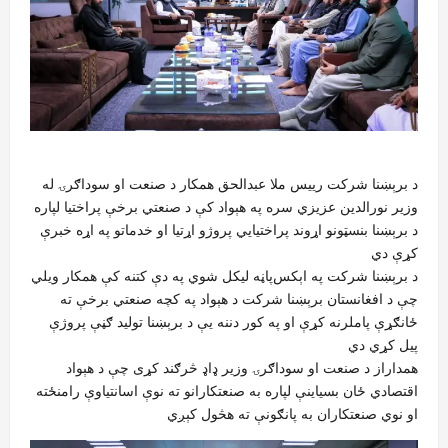
د برېښنا شرکت رییس ملا عبدالحق همکار د صنعت او سوداګرۍ له
وزیر نورالدین عزیزي سره په هېواد کې د صنعتي برخې پراختیا لپاره
د برېښنا بنسټونو اړوند پراختیايي پروژو اړتیا او خدماتو په اړه خبرې
کړې دي
د برېښنا شرکت په اېکس‌پاڼه لیکل شوي په دې کتنه کې همکار ویلي
چې د افغانستان برېښنا شرکت د هېواد په کچه صنعتي برخې ته
ځانګړې پاملرنه کړې او په کور دننه یې د برېښنا تولید ګڼې پروژې
پیل کړي دي
همداراز د صنعت او سوداګرۍ وزیر ډاډ څرګند کړی چې د هېواد
اقتصادي ځان‌ بسیاینې لپاره به صنعتکارانو ته نوې اسانتیاوې رامنځته
او نوي صنعتکاران به پانګونې ته هڅول کېږي