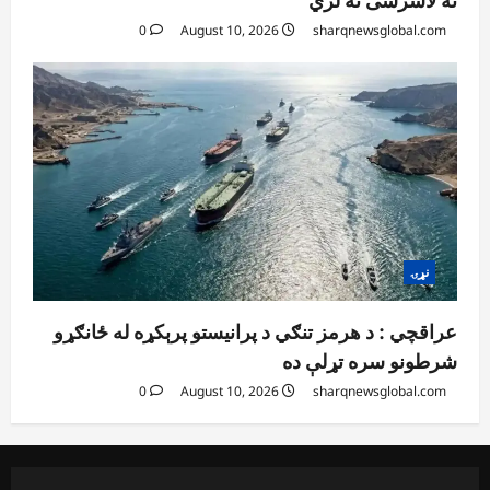
ته لاسرسی نه لري
0
August 10, 2026
sharqnewsglobal.com
نړۍ
عراقچي : د هرمز تنګي د پرانیستو پرېکړه له ځانګړو
شرطونو سره تړلې ده
0
August 10, 2026
sharqnewsglobal.com