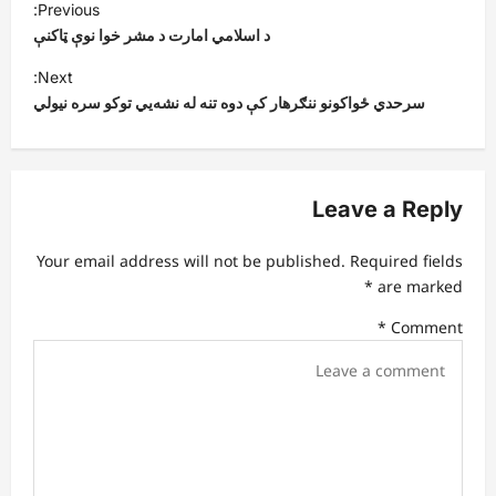
Previous:
o
د اسلامي امارت د مشر خوا نوې ټاکنې
s
Next:
t
سرحدي ځواکونو ننګرهار کې دوه تنه له نشه‌يي توکو سره نیولي
n
a
v
Leave a Reply
i
Your email address will not be published.
Required fields
g
*
are marked
a
*
Comment
t
i
o
n