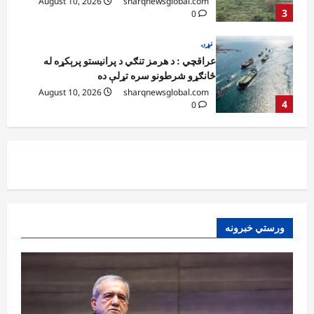
August 10, 2026
sharqnewsglobal.com
4
0
نړۍ
احمد الشرع: له روسیې سره پخواني تړونونه
به خوندي پاتې شي
August 10, 2026
sharqnewsglobal.com
5
0
افغانستان
پزشکیان: افغان حکومت د جګړې پر مهال له
ایران سره همکاري کړې
August 10, 2026
sharqnewsglobal.com
1
0
افغانستان
ورستي خبرونه
هرات کې د ۳۰ میلیونه ډالرو په پانګونه د درملو
کارخونه پرانیستل شوه
August 10, 2026
sharqnewsglobal.com
2
0