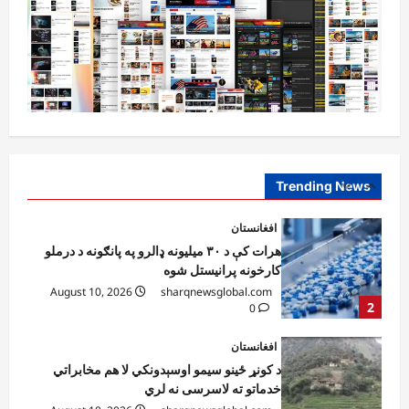
پزشکیان: افغان حکومت د جګړې پر مهال له
ایران سره همکاري کړې
August 10, 2026
sharqnewsglobal.com
1
0
افغانستان
هرات کې د ۳۰ میلیونه ډالرو په پانګونه د درملو
کارخونه پرانیستل شوه
August 10, 2026
sharqnewsglobal.com
Trending News
2
0
افغانستان
د کونړ ځینو سیمو اوسېدونکي لا هم مخابراتي
خدماتو ته لاسرسی نه لري
August 10, 2026
sharqnewsglobal.com
3
0
نړۍ
عراقچي : د هرمز تنګي د پرانیستو پرېکړه له
ځانګړو شرطونو سره تړلې ده