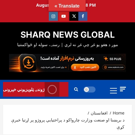
Ski
August 11, 2026
7:32:59 PM
Translate »
t
Instagram
Youtube
Twitter
Facebook
conten
SHARQ NEWS GLOBAL
Primary
ژوندۍ ټلویزیوني خپرونی
Menu
Home
افغانستان
د برېښنا او صنعت وزارت چارواکو د پراختیايي پروژو پر اړتیا خبرې
کړې