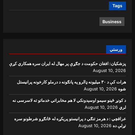
Tags
Business
ورستي
پزشکیان: افغان حکومت د جګړې پر مهال له ایران سره همکاري کړې
August 10, 2026
هرات کې د ۳۰ میلیونه ډالرو په پانګونه د درملو کارخونه پرانیستل
شوه
August 10, 2026
د کونړ ځینو سیمو اوسېدونکي لا هم مخابراتي خدماتو ته لاسرسی نه
لري
August 10, 2026
عراقچي : د هرمز تنګي د پرانیستو پرېکړه له ځانګړو شرطونو سره
تړلې ده
August 10, 2026