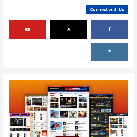
Connect with Us
افغانستان
د کونړ ځینو سیمو اوسېدونکي لا هم مخابراتي
خدماتو ته لاسرسی نه لري
August 10, 2026
sharqnewsglobal.com
3
0
نړۍ
عراقچي : د هرمز تنګي د پرانیستو پرېکړه له
ځانګړو شرطونو سره تړلې ده
August 10, 2026
sharqnewsglobal.com
4
0
نړۍ
احمد الشرع: له روسیې سره پخواني تړونونه
به خوندي پاتې شي
August 10, 2026
sharqnewsglobal.com
5
0
افغانستان