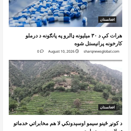
افغانستان
هرات کې د ۳۰ میلیونه ډالرو په پانګونه د درملو
کارخونه پرانیستل شوه
0
August 10, 2026
sharqnewsglobal.com
افغانستان
د کونړ ځینو سیمو اوسېدونکي لا هم مخابراتي خدماتو