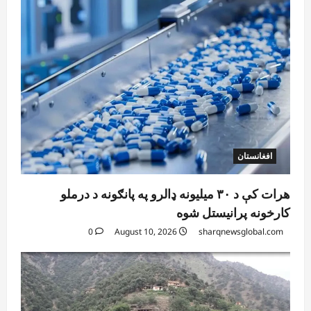
افغانستان
هرات کې د ۳۰ میلیونه ډالرو په پانګونه د درملو
کارخونه پرانیستل شوه
0
August 10, 2026
sharqnewsglobal.com