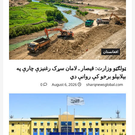
افغانستان
ټولګټو وزارت: قیصار ـ لامان سړک رغنیزې چارې په
بېلابېلو برخو کې روانې دي
0
August 6, 2026
sharqnewsglobal.com