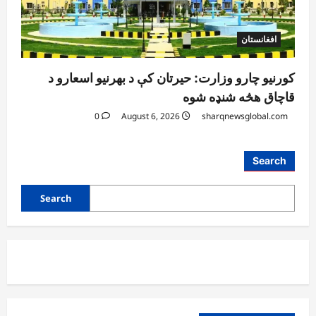
افغانستان
کورنیو چارو وزارت: حیرتان کې د بهرنیو اسعارو د
قاچاق هڅه شنډه شوه
0
August 6, 2026
sharqnewsglobal.com
Search
Search