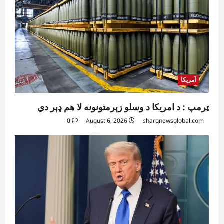
آمریکا
ټرمپ : د امریکا د وسلو زېرمتونونه لا هم ډېر دي
0
August 6, 2026
sharqnewsglobal.com