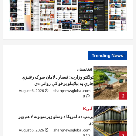
ننګرهار کې د تېلو یو شمېر پمپونه وتړل شول
August 6, 2026
sharqnewsglobal.com
0
1
افغانستان
ټولګټو وزارت: قیصار ـ لامان سړک رغنیزې
چارې په بېلابېلو برخو کې روانې دي
August 6, 2026
sharqnewsglobal.com
Trending News
2
0
آمریکا
ټرمپ : د امریکا د وسلو زېرمتونونه لا هم ډېر
دي
August 6, 2026
sharqnewsglobal.com
3
0
آمریکا
ټرمپ : ایران سره خبرې د پوځي اقدام پر ځای
غوره بولي
August 6, 2026
sharqnewsglobal.com
4
0