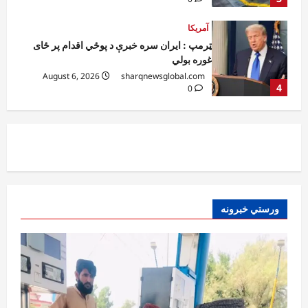
افغانستان
کورنیو چارو وزارت: حیرتان کې د بهرنیو
اسعارو د قاچاق هڅه شنډه شوه
August 6, 2026
sharqnewsglobal.com
5
0
افغانستان
ننګرهار کې د تېلو یو شمېر پمپونه وتړل شول
August 6, 2026
sharqnewsglobal.com
0
1
افغانستان
ورستي خبرونه
ټولګټو وزارت: قیصار ـ لامان سړک رغنیزې
چارې په بېلابېلو برخو کې روانې دي
August 6, 2026
sharqnewsglobal.com
2
0
آمریکا