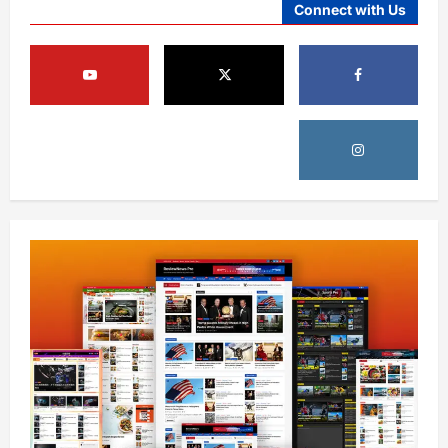
Connect with Us
آمریکا
ټرمپ : د امریکا د وسلو زېرمتونونه لا هم ډېر
دي
August 6, 2026
sharqnewsglobal.com
3
0
آمریکا
ټرمپ : ایران سره خبرې د پوځي اقدام پر ځای
غوره بولي
August 6, 2026
sharqnewsglobal.com
4
0
افغانستان
کورنیو چارو وزارت: حیرتان کې د بهرنیو
اسعارو د قاچاق هڅه شنډه شوه
August 6, 2026
sharqnewsglobal.com
5
0
افغانستان