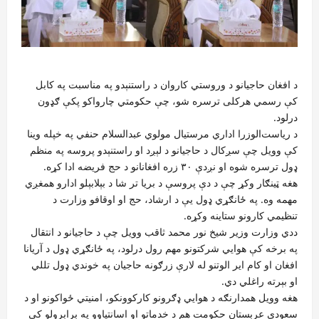
د افغان حاجیانو د وروستي کاروان د راستنېدو په مناسبت په کابل
کې رسمي هرکلی ترسره شو، چې حکومتي چارواکو پکې ګډون
درلود.
د ریاست‌الوزرا اداري مرستیال مولوي عبدالسلام حنفي په خپله وینا
کې وویل چې سږکال د حاجیانو د لېږد او راستنېدو پروسه په منظم
ډول ترسره شوه او نږدې ۳۰ زره افغانانو د حج فریضه ادا کړه.
هغه ټینګار وکړ چې د دې پروسې د بریا تر شا د بېلابېلو ادارو همغږي
مهمه وه. په ځانګړي ډول یې د ارشاد، حج او اوقافو وزارت د
تنظیمي کارونو ستاینه وکړه.
ددي وزارت وزیر شیخ نور محمد ثاقب وویل چې د حاجیانو د انتقال
په برخه کې هوايي شرکتونو مهم رول درلود، په ځانګړي ډول د آریانا
افغان او کام ایر الوتنو له لارې زرګونه حاجیان په خوندي ډول تللي
او بېرته راغلي دي.
هغه وویل همدارنګه د هوایي ډګرونو کارکوونکو، امنیتي ځواکونو او د
سعودي عربستان حکومت هم د خدماتو او اسانتیاوو په برابرولو کې