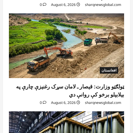
0
August 6, 2026
sharqnewsglobal.com
افغانستان
ټولګټو وزارت: قیصار ـ لامان سړک رغنیزې چارې په
بېلابېلو برخو کې روانې دي
0
August 6, 2026
sharqnewsglobal.com