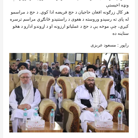
ونډه اخیستې
هر کال زرګونه افغان حاجیان د حج فریضه ادا کوي. د حج د مراسمو
له پای ته رسېدو وروسته د هغوی د راستنېدو ځانګړي مراسم ترسره
کېږي، چې موخه یې د حج د عملیاتو ارزونه او د اړوندو ادارو د هڅو
ستاینه ده
راپور : مسعود عربزی