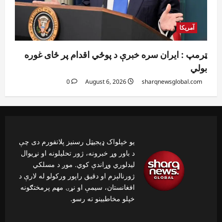
آمریکا
ټرمپ : ایران سره خبرې د پوځي اقدام پر ځای غوره
بولي
0
August 6, 2026
sharqnewsglobal.com
یو خپلواک ډیجیټل رسنیز پلاتفورم دی چې
د باور وړ خبرونه، ژور تحلیلونه او نړیوال
لیدلوري وړاندې کوي. موږ د مسلکي
ژورنالېزم او دقیق راپور ورکولو له لارې د
افغانستان، سیمې او نړۍ مهم پرمختګونه
خپلو مخاطبینو ته رسو.