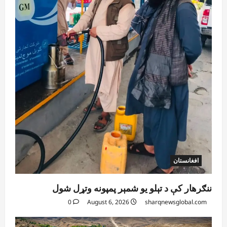
افغانستان
ننګرهار کې د تېلو یو شمېر پمپونه وتړل شول
0
August 6, 2026
sharqnewsglobal.com