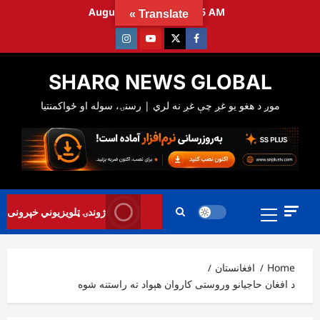
Ski
August 8, 2026
6:28:37 AM
Translate »
t
Instagram
Youtube
Twitter
Facebook
conten
SHARQ NEWS GLOBAL
Primary
ژوندۍ ټلویزیوني خپرونی
Menu
Home
افغانستان
د افغان حاجیانو وروستی کاروان هېواد ته راستنه شوه