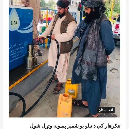
ټرمپ : د امریکا د وسلو زېرمتونونه لا هم ډېر
دي
August 6, 2026
sharqnewsglobal.com
3
0
آمریکا
ټرمپ : ایران سره خبرې د پوځي اقدام پر ځای
غوره بولي
August 6, 2026
sharqnewsglobal.com
4
0
افغانستان
کورنیو چارو وزارت: حیرتان کې د بهرنیو
اسعارو د قاچاق هڅه شنډه شوه
August 6, 2026
sharqnewsglobal.com
5
0
افغانستان
ننګرهار کې د تېلو یو شمېر پمپونه وتړل شول