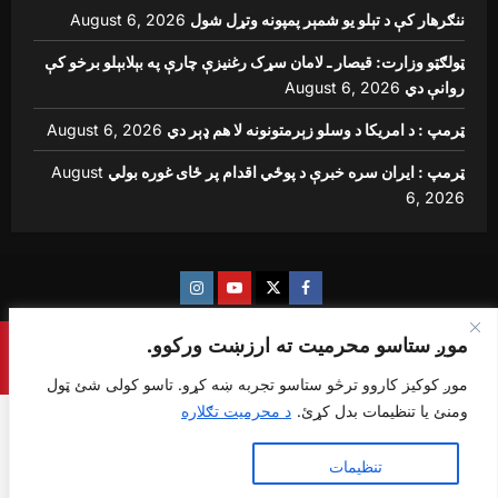
ننګرهار کې د تېلو یو شمېر پمپونه وتړل شول
August 6, 2026
ټولګټو وزارت: قیصار ـ لامان سړک رغنیزې چارې په بېلابېلو برخو کې
روانې دي
August 6, 2026
ټرمپ : د امریکا د وسلو زېرمتونونه لا هم ډېر دي
August 6, 2026
ټرمپ : ایران سره خبرې د پوځي اقدام پر ځای غوره بولي
August
6, 2026
Instagram
Youtube
Twitter
Facebook
موږ ستاسو محرمیت ته ارزښت ورکوو.
Copyright © {sharq news global} All rights reserved.
|
ReviewNews
by AF themes.
موږ کوکیز کاروو ترڅو ستاسو تجربه ښه کړو. تاسو کولی شئ ټول
ومنئ یا تنظیمات بدل کړئ.
د محرمیت تګلاره
ټول ومنئ
تنظیمات