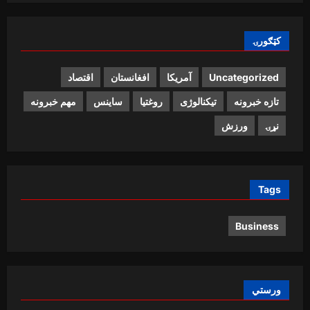
کټګورۍ
Uncategorized
آمریکا
افغانستان
اقتصاد
تازه خبرونه
تیکنالوژی
روغتیا
ساینس
مهم خبرونه
نړۍ
ورزش
Tags
Business
ورستي