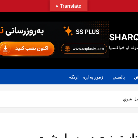
Translate »
SHARQ
ش
پالیسي
زموږ په اړه
اړیکه
پیل شوې
 ناستو نوې دوره پیل شوې