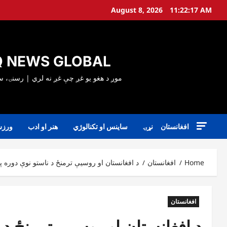
Ski
August 8, 2026
11:22:19 AM
t
conten
 NEWS GLOBAL
افغانستان
نړۍ
ساینس او تکنالوژي
هنر او ادب
ورز
Home
افغانستان
د افغانستان او روسیې ترمنځ د ناستو نوې دوره 
افغانستان
د افغانستان او روسیې ترمنځ د