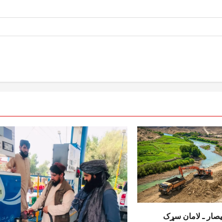
یصار ـ لامان سړک