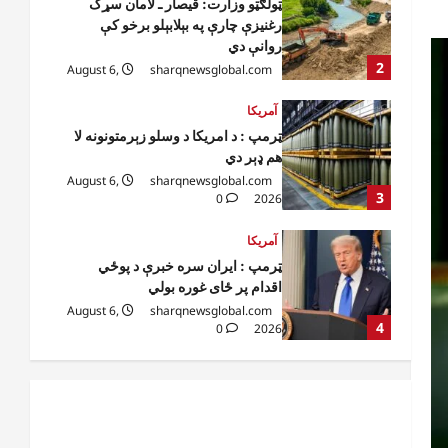
ټرمپ : د امریکا د وسلو زېرمتونونه لا
هم ډېر دي
August 6,
sharqnewsglobal.com
3
0
2026
آمریکا
ټرمپ : ایران سره خبرې د پوځي
اقدام پر ځای غوره بولي
August 6,
sharqnewsglobal.com
4
0
2026
افغانستان
کورنیو چارو وزارت: حیرتان کې د
بهرنیو اسعارو د قاچاق هڅه شنډه شوه
August 6,
sharqnewsglobal.com
5
0
2026
افغانستان
ننګرهار کې د تېلو یو شمېر پمپونه وتړل
شول
August 6,
sharqnewsglobal.com