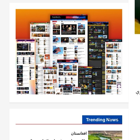
افغانستان
کورنیو چارو وزارت: حیرتان کې د
بهرنیو اسعارو د قاچاق هڅه شنډه شوه
August 6,
sharqnewsglobal.com
5
0
2026
افغانستان
ننګرهار کې د تېلو یو شمېر پمپونه وتړل
شول
August 6,
sharqnewsglobal.com
1
0
2026
رې
افغانستان
ټولګټو وزارت: قیصار ـ لامان سړک
رغنیزې چارې په بېلابېلو برخو کې
روانې دي
Trending News
2
August 6,
sharqnewsglobal.com
0
2026
آمریکا