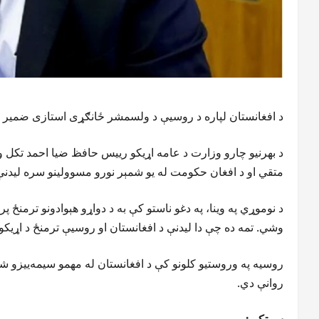
د افغانستان لپاره د روسیې د ولسمشر ځانګړی استازی ضمیر ک
د بهرنیو چارو وزارت د عامه اړیکو رییس حافظ ضیا احمد تکل وا
متقي او د افغان حکومت له یو شمېر نورو مسوولینو سره لیدنې
د نوموړي په وینا، په دغو ناستو کې به د دواړو هېوادونو ترمنځ
وشي. تمه ده چې دا لیدنې د افغانستان او روسیې ترمنځ د اړیکو د 
روسیه په وروستیو کلونو کې د افغانستان له مهمو سیمه‌ییزو شری
روانې دي.
سرټکي: