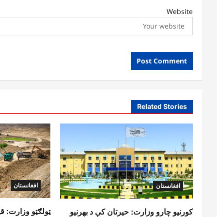
Website
Related Stories
افغانستان
افغانستان
ټولګټو وزارت: ق
کورنیو چارو وزارت: حیرتان کې د بهرنیو