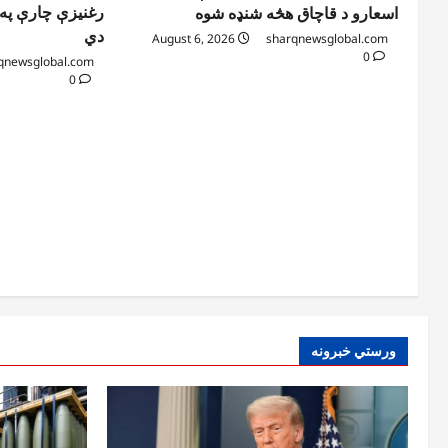
رغنیزې چارې په ب
اسعارو د قاچاق هڅه شنډه شوه
دي
August 6, 2026
sharqnewsglobal.com
0
qnewsglobal.com
0
ورستي خبرونه