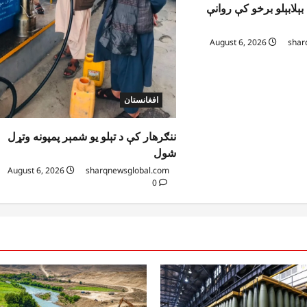
ېلابېلو برخو کې روانې
August 6, 2026
shar
افغانستان
ننګرهار کې د تېلو یو شمېر پمپونه وتړل
شول
August 6, 2026
sharqnewsglobal.com
0