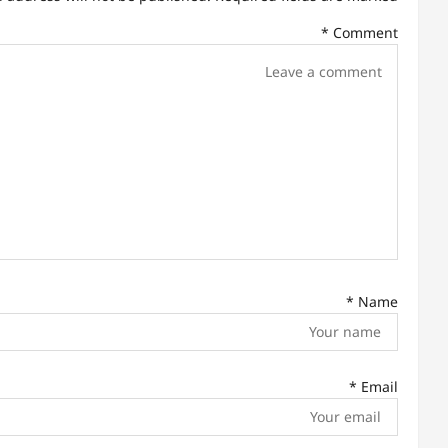
a
*
Comment
v
i
g
a
t
i
o
n
*
Name
*
Email