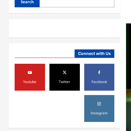
Search
Connect with Us
آمریکا
ټرمپ : د امریکا د وسلو زېرمتونونه لا
هم ډېر دي
Youtube
Twitter
Facebook
August 6,
sharqnewsglobal.com
3
0
2026
آمریکا
ټرمپ : ایران سره خبرې د پوځي
Instagram
اقدام پر ځای غوره بولي
August 6,
sharqnewsglobal.com
4
0
2026