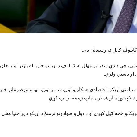
ابلوف کابل ته رسېدلی دی.
یي، چې د دې سفر پر مهال به کابلوف د بهرنیو چارو له وزیر امیر خان
 او ناستې ولري.
 پر سیاسي اړیکو، اقتصادي همکاریو او یو شمېر نورو مهمو موضوعاتو خب
لا پیاوړتیا او همغږۍ لپاره زمینه برابره کړي.
کانو څخه ګڼل کېږي او د دواړو هېوادونو ترمنځ د اړیکو د پراختیا هڅې