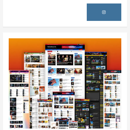
5
0
افغانستان
پاکستان له افغانستان سره د سوداګرۍ او
ټرانزیټ لارې بېرته پرانیزي
August 8, 2026
sharqnewsglobal.com
1
0
نړۍ
کیېف ته څېرمه د روسیې په تازه بریدونو کې
درې کسان وژل شوي
August 8, 2026
sharqnewsglobal.com
2
0
افغانستان
د ټاپي پروژې ۱۱۶ کیلومتره نل‌لیکه بشپړه
شوې
August 8, 2026
sharqnewsglobal.com
3
0