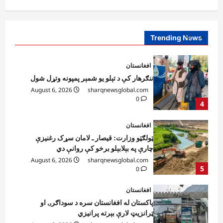
افغانستان
ننګرهار کې د تېلو یو شمېر پمپونه وتړل شول
August 6, 2026
sharqnewsglobal.com
0
Trending News
4
افغانستان
ټولګټو وزارت: قیصار ـ لامان سړک رغنیزې
چارې په بېلابېلو برخو کې روانې دي
August 6, 2026
sharqnewsglobal.com
5
0
افغانستان
پاکستان له افغانستان سره د سوداګرۍ او
ټرانزیټ لارې بېرته پرانیزي
August 8, 2026
sharqnewsglobal.com
1
0
نړۍ
کیېف ته څېرمه د روسیې په تازه بریدونو کې
درې کسان وژل شوي