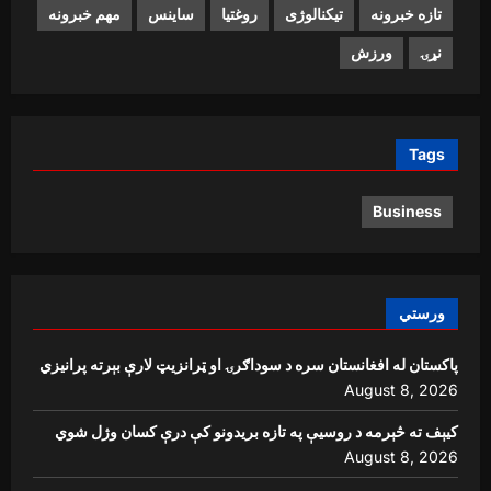
تازه خبرونه
تیکنالوژی
روغتیا
ساینس
مهم خبرونه
نړۍ
ورزش
Tags
Business
ورستي
پاکستان له افغانستان سره د سوداګرۍ او ټرانزیټ لارې بېرته پرانیزي
August 8, 2026
کیېف ته څېرمه د روسیې په تازه بریدونو کې درې کسان وژل شوي
August 8, 2026