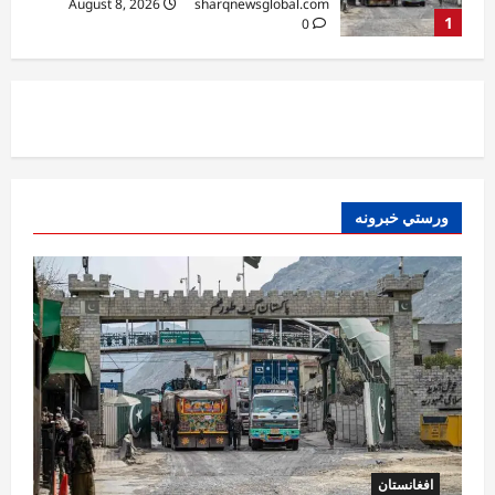
August 8, 2026
sharqnewsglobal.com
2
0
افغانستان
د ټاپي پروژې ۱۱۶ کیلومتره نل‌لیکه بشپړه
شوې
August 8, 2026
sharqnewsglobal.com
3
0
ورستي خبرونه
افغانستان
ننګرهار کې د تېلو یو شمېر پمپونه وتړل شول
August 6, 2026
sharqnewsglobal.com
0
4
افغانستان
ټولګټو وزارت: قیصار ـ لامان سړک رغنیزې
چارې په بېلابېلو برخو کې روانې دي
August 6, 2026
sharqnewsglobal.com
5
0
افغانستان