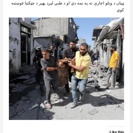
ټپیان د وتلو اجازې ته په تمه دي او د طبي لېږد بهیر د چټکتیا غوښتنه
کوي
Like this: