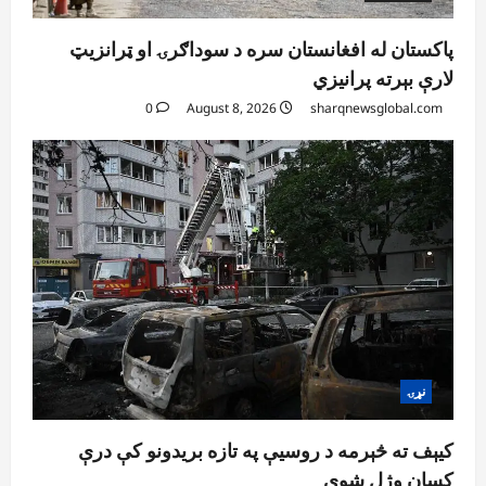
پاکستان له افغانستان سره د سوداګرۍ او ټرانزیټ
لارې بېرته پرانیزي
0
August 8, 2026
sharqnewsglobal.com
نړۍ
کیېف ته څېرمه د روسیې په تازه بریدونو کې درې
کسان وژل شوي