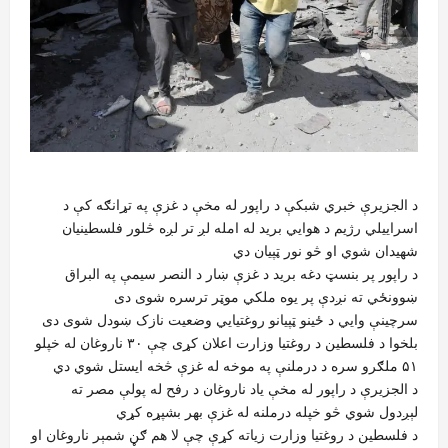
د الجزیرې خبري شبکې د راپور له مخې د غزې په تړانګه کې د
اسراییلي رژیم د هوايي برید له امله لږ تر لږه څلور فلسطینیان
شهیدان شوي او څو نور ټپیان دي
د راپور پر بنسټ دغه برید د غزې ښار د النصر سیمې په البراق
ښوونځي ته نږدې پر یوه ملکي موټر ترسره شوی دی
سرچینې وایي د ځینو ټپیانو روغتیايي وضعیت نازک ښودل شوی دی
بلخوا د فلسطین د روغتیا وزارت اعلان کړی چې ۳۰ ناروغان له خپلو
۵۱ ملګرو سره د درملنې په موخه له غزې څخه ایستل شوي دي
د الجزیرې د راپور له مخې یاد ناروغان د رفح له پولې مصر ته
لېږدول شوي څو خپله درملنه له غزې بهر بشپړه کړي
د فلسطین د روغتیا وزارت زیاته کړې چې لا هم ګڼ شمېر ناروغان او