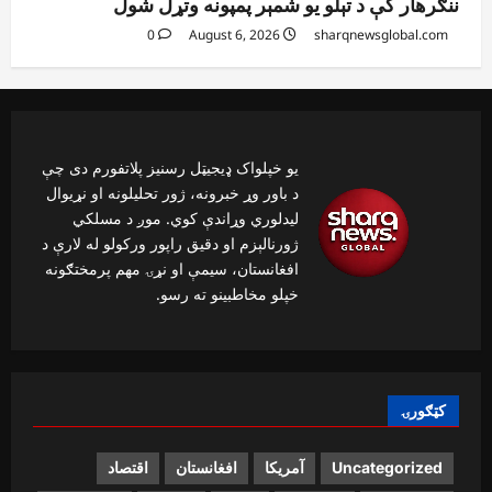
ننګرهار کې د تېلو یو شمېر پمپونه وتړل شول
0
August 6, 2026
sharqnewsglobal.com
یو خپلواک ډیجیټل رسنیز پلاتفورم دی چې
د باور وړ خبرونه، ژور تحلیلونه او نړیوال
لیدلوري وړاندې کوي. موږ د مسلکي
ژورنالېزم او دقیق راپور ورکولو له لارې د
افغانستان، سیمې او نړۍ مهم پرمختګونه
خپلو مخاطبینو ته رسو.
کټګورۍ
Uncategorized
آمریکا
افغانستان
اقتصاد