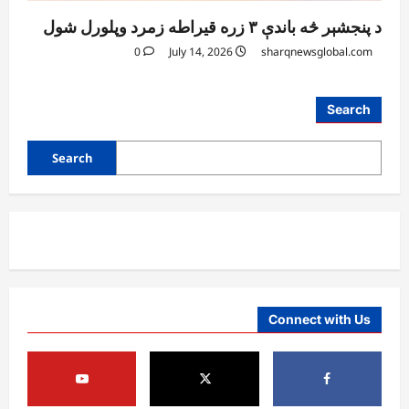
د پنجشېر څه باندې ۳ زره قیراطه زمرد وپلورل شول
0
July 14, 2026
sharqnewsglobal.com
افغانستان
Search
د ټاپي پروژې ۱۱۶ کیلومتره نل‌لیکه بشپړه
شوې
Search
August 8, 2026
sharqnewsglobal.com
3
0
افغانستان
ننګرهار کې د تېلو یو شمېر پمپونه وتړل شول
August 6, 2026
sharqnewsglobal.com
0
4
Connect with Us
افغانستان
ټولګټو وزارت: قیصار ـ لامان سړک رغنیزې
چارې په بېلابېلو برخو کې روانې دي
August 6, 2026
sharqnewsglobal.com