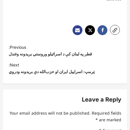
P
Previous:
o
قطر په لبنان کې د اسرائیلو وروستي بریدونه وغندل
s
Next:
t
ټرمپ: اسراییل ایران او حزب‌الله دې بریدونه ودروي
n
a
v
Leave a Reply
i
Your email address will not be published.
Required fields
g
*
are marked
a