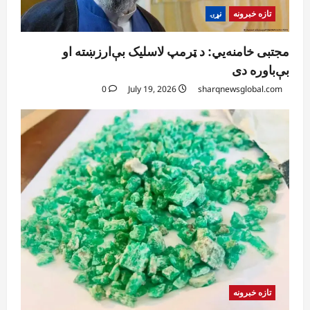
تازه خبرونه
نړۍ
مجتبی خامنه‌یي: د ټرمپ لاسلیک بې‌ارزښته او
بې‌باوره دی
0
July 19, 2026
sharqnewsglobal.com
تازه خبرونه