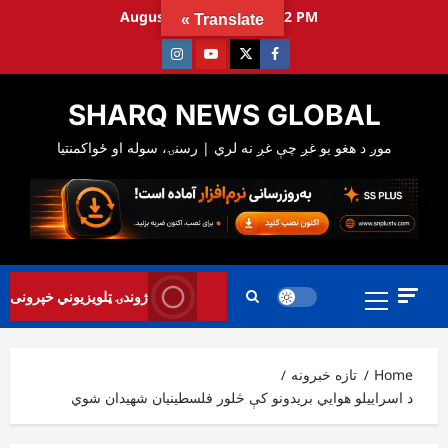
Ski
August 9, 2026
12:26:34 PM
Translate »
t
Instagram
Youtube
Twitter
Facebook
conten
SHARQ NEWS GLOBAL
Primary
ژوندۍ ټلویزیوني خپرونی
Menu
Home
تازه خبرونه
د اسراییلو هوايي بریدونو کې څلور فلسطینیان شهیدان شوي