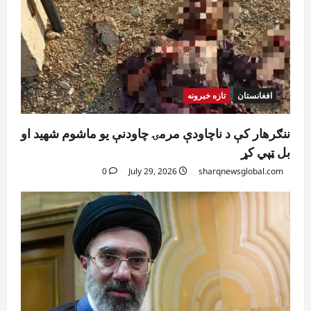
افغانستان
تازه خبرونه
ننګرهار کې د ناچاودې مرمۍ چاودنې یو ماشوم شهید او
بل ټپي کړ
0
July 29, 2026
sharqnewsglobal.com