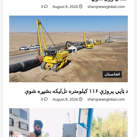
0
August 8, 2026
sharqnewsglobal.com
افغانستان
د ټاپي پروژې ۱۱۶ کیلومتره نل‌لیکه بشپړه شوې
0
August 8, 2026
sharqnewsglobal.com