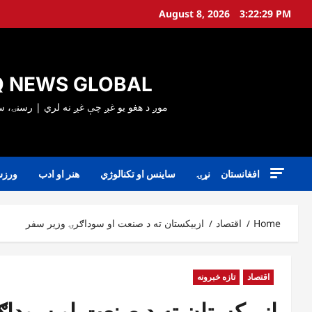
Ski
August 8, 2026
3:22:31 PM
t
conten
 NEWS GLOBAL
افغانستان
نړۍ
ساینس او تکنالوژي
هنر او ادب
ورز
Home
اقتصاد
ازبیکستان ته د صنعت او سوداګرۍ وزیر سفر
اقتصاد
تازه خبرونه
ازبیکستان ته د صنعت او سوداګ