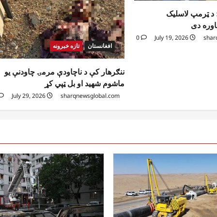
 د ټرمپ لاسلیک
باوره دی
0
July 19, 2026
shar
افغانستان
تازه خبرونه
ننګرهار کې د ناچاودې مرمۍ چاودنې یو
ماشوم شهید او بل ټپي کړ
July 29, 2026
sharqnewsglobal.com