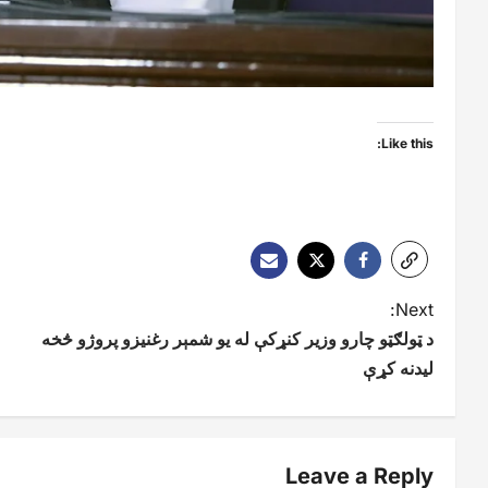
Like this:
P
Next:
د ټولګټو چارو وزیر کنړکې له یو شمېر رغنیزو پروژو څخه
o
لیدنه کړې
s
t
n
Leave a Reply