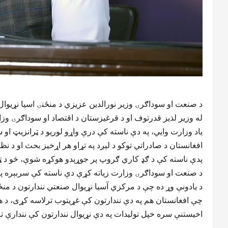
د صنعت او سوداګرۍ وزير نورالدين عزيزي د منځنۍ اسیا نړیوال
له وزير لذيز قدرتوف او د قرغیزستان د اقتصاد او سوداګرۍ و
ياد وزارت وايي، په دې ناسته کې درې واړو لوريو د ټرانزيټ او س
افغانستان د صادراتي توکو د لېږد په تړاو هر اړخيز بحث او د نظر
پدې ناسته کې د ګډ کاري ګروپ پر جوړېدو هوکړه شوې، څو د ټر
د صنعت او سوداګرۍ وزارت زیاته کړې دې ناسته کې سربېره پر د
د یادونې وړ ده چې د مرکزي آسیا نړیوال صنعتي نندارتون د من
چې افغانستان هم په دې نندارتون کې غړیتوب ترلاسه کړی، د هې
اخیستنې سره خپل تولیدات په دې نړیوال نندارتون کې نندارې ت