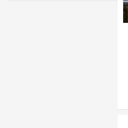
3
0
2026
افغانستان
ننګرهار کې د تېلو یو شمېر پمپونه وتړل
شول
August 6,
sharqnewsglobal.com
4
0
2026
افغانستان
ټولګټو وزارت: قیصار ـ لامان سړک
رغنیزې چارې په بېلابېلو برخو کې
روانې دي
5
August 6,
sharqnewsglobal.com
0
2026