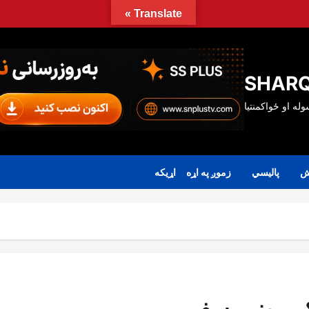
Translate »
SHARQ
ش
پالیسي
زموږ په اړه
اړیکه
رۍ وزیر سفر