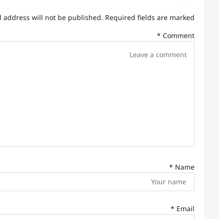
a
l address will not be published.
Required fields are marked
v
*
Comment
i
g
a
t
i
o
n
*
Name
*
Email