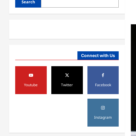
Search
بشپړه شوې
August 8,
sharqnewsglobal.com
3
0
2026
افغانستان
ننګرهار کې د تېلو یو شمېر پمپونه وتړل
شول
August 6,
sharqnewsglobal.com
4
Connect with Us
0
2026
افغانستان
ټولګټو وزارت: قیصار ـ لامان سړک
رغنیزې چارې په بېلابېلو برخو کې
Youtube
Twitter
Facebook
روانې دي
5
August 6,
sharqnewsglobal.com
0
2026
افغانستان
پاکستان له افغانستان سره د سوداګرۍ
Instagram
او ټرانزیټ لارې بېرته پرانیزي
August 8,
sharqnewsglobal.com
1
0
2026