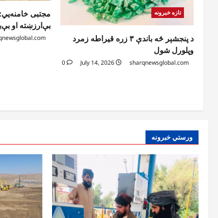
تازه خبرونه
مجتبی خامنه‌یي:
بې‌ارزښته او بې‌
qnewsglobal.com
د پنجشېر څه باندې ۳ زره قیراطه زمرد
وپلورل شول
0
July 14, 2026
sharqnewsglobal.com
ورستي خبرونه