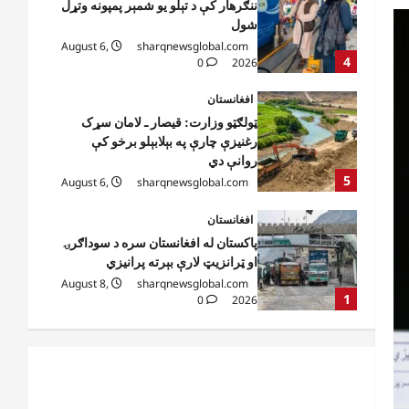
ټولګټو وزارت: قیصار ـ لامان سړک
رغنیزې چارې په بېلابېلو برخو کې
روانې دي
5
August 6,
sharqnewsglobal.com
0
2026
افغانستان
پاکستان له افغانستان سره د سوداګرۍ
او ټرانزیټ لارې بېرته پرانیزي
August 8,
sharqnewsglobal.com
1
0
2026
نړۍ
کیېف ته څېرمه د روسیې په تازه
بریدونو کې درې کسان وژل شوي
August 8,
sharqnewsglobal.com
2
0
2026
افغانستان
د ټاپي پروژې ۱۱۶ کیلومتره نل‌لیکه
بشپړه شوې
August 8,
sharqnewsglobal.com