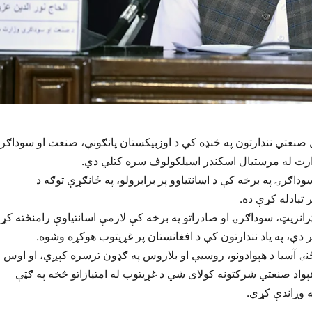
 صنعتي نندارتون په څنډه کې د اوزبيکستان پانګونې، صنعت او سوداګر
زارت له مرستيال اسکندر اسيلکولوف سره کتلي دي.
وداګرۍ په برخه کې د اسانتياوو پر برابرولو، په ځانګړې توګه د
 تبادله کړې ده.
انزیټ، سوداګرۍ او صادراتو په برخه کې لازمې اسانتیاوې رامنځته کړ
ې، په یاد نندارتون کې د افغانستان پر غړیتوب هوکړه وشوه.
ځنۍ آسیا د هېوادونو، روسیې او بلاروس په ګډون ترسره کېږي، او اوس
واد صنعتي شرکتونه کولای شي د غړیتوب له امتیازاتو څخه په ګټې
ه وړاندې کړي.