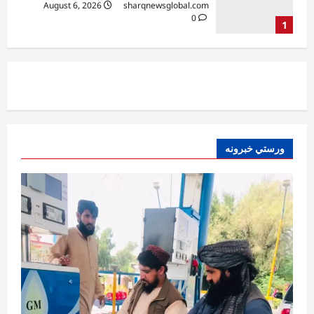
August 6, 2026
sharqnewsglobal.com
2
0
آمریکا
ټرمپ : د امریکا د وسلو زېرمتونونه لا هم ډېر
دي
August 6, 2026
sharqnewsglobal.com
3
0
آمریکا
ورستي خبرونه
ټرمپ : ایران سره خبرې د پوځي اقدام پر ځای
غوره بولي
August 6, 2026
sharqnewsglobal.com
4
0
افغانستان
کورنیو چارو وزارت: حیرتان کې د بهرنیو
اسعارو د قاچاق هڅه شنډه شوه
August 6, 2026
sharqnewsglobal.com
5
0