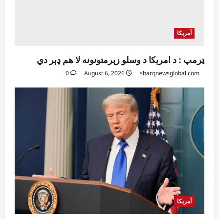
آمریکا
ټرمپ : د امریکا د وسلو زېرمتونونه لا هم ډېر دي
0
August 6, 2026
sharqnewsglobal.com
آمریکا