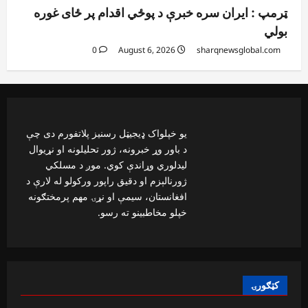
ټرمپ : ایران سره خبرې د پوځي اقدام پر ځای غوره
بولي
0
August 6, 2026
sharqnewsglobal.com
یو خپلواک ډیجیټل رسنیز پلاتفورم دی چې
د باور وړ خبرونه، ژور تحلیلونه او نړیوال
لیدلوري وړاندې کوي. موږ د مسلکي
ژورنالېزم او دقیق راپور ورکولو له لارې د
افغانستان، سیمې او نړۍ مهم پرمختګونه
خپلو مخاطبینو ته رسو.
کټګورۍ