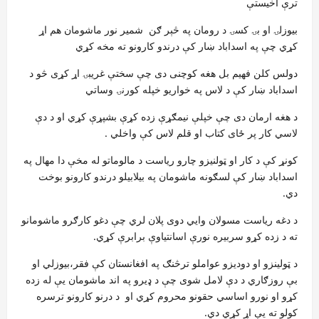
ترې اخیستې
بیوزلۍ او بۍ کسۍ د رومان په څېر ګن شمیر نور ماشومان هم اړ
کړي چې په اسداباد ښار کې درندو کارونو ته مخه کړي
دولس کلن فهیم بل هغه کوچنی دی چې سختې غریبۍ اړ کړی څو د
اسداباد ښار کې د لاس په خواریو خپله کورنۍ وساتي
د هغه ارمان دی چې خپلې نیمګړې زده کړې بشپړې کړي او د دې
لاسي کار پر ځای کتاب او قلم لاس کې واخلي .
کونړ کې د کار او ټولنیزو چارو ریاست د مالوماتو له مخې دا مهال په
اسداباد ښار کې لسګونه ماشومان په بیلابیلو درندو کارونو بوخت
دي.
د دغه ریاست مسولان وایي دوی پلان لري چې دغو کارګرو ماشومانو
ته د زده کړو سربیره نورې اسانتیاوې برابرې کړي.
د ټولینزو او دودیزو عواملو ترڅنګ په افغانستان کې فقر،بیوزلي او
بې روزګاري د دې لامل شوی چې د ډیرو په اند ماشومان یې له زده
کړو او نورو اساسي حقونو محروم کړي او د درنو کارونو ترسره
کولو ته یې اړ کړي دي.