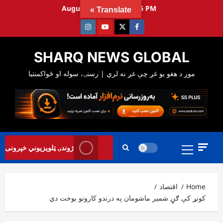
Ski
August 6, 2026
4:11:37 PM
Translate »
t
Instagram
Youtube
Twitter
Facebook
conten
SHARQ NEWS GLOBAL
Primary
ژوندۍ ټلویزیوني خپرونی
Menu
Home
اقتصاد
کونړ کې ګڼ شمیر ماشومان په درندو کارونو بوخت دي