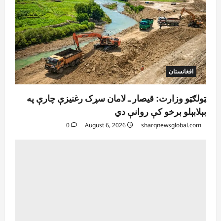
افغانستان
ټولګټو وزارت: قیصار ـ لامان سړک رغنیزې چارې په
بېلابېلو برخو کې روانې دي
0
August 6, 2026
sharqnewsglobal.com