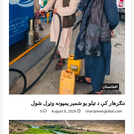
افغانستان
ننګرهار کې د تېلو یو شمېر پمپونه وتړل شول
0
August 6, 2026
sharqnewsglobal.com