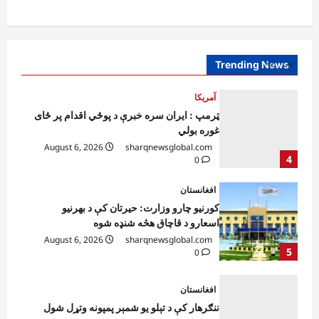
آمریکا
ټرمپ : ایران سره خبرې د پوځي اقدام پر ځای
غوره بولي
August 6, 2026
sharqnewsglobal.com
Trending News
4
0
افغانستان
کورنیو چارو وزارت: حیرتان کې د بهرنیو
اسعارو د قاچاق هڅه شنډه شوه
August 6, 2026
sharqnewsglobal.com
5
0
افغانستان
ننګرهار کې د تېلو یو شمېر پمپونه وتړل شول
August 6, 2026
sharqnewsglobal.com
0
1
افغانستان
ټولګټو وزارت: قیصار ـ لامان سړک رغنیزې
چارې په بېلابېلو برخو کې روانې دي