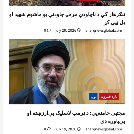
ننګرهار کې د ناچاودې مرمۍ چاودنې یو ماشوم شهید او
بل ټپي کړ
0
July 29, 2026
sharqnewsglobal.com
تازه خبرونه
نړۍ
مجتبی خامنه‌یي: د ټرمپ لاسلیک بې‌ارزښته او
بې‌باوره دی
0
July 19, 2026
sharqnewsglobal.com