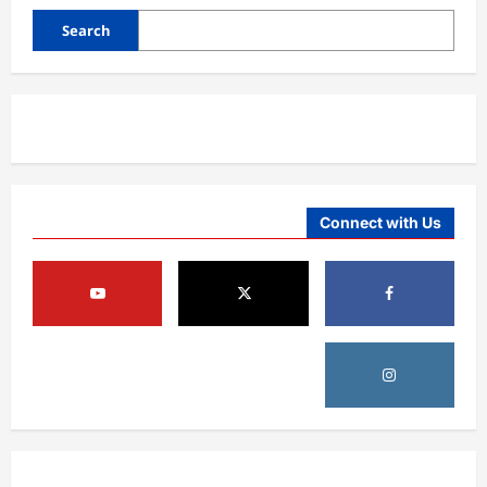
August 6, 2026
sharqnewsglobal.com
5
0
Search
افغانستان
ننګرهار کې د تېلو یو شمېر پمپونه وتړل شول
August 6, 2026
sharqnewsglobal.com
0
1
افغانستان
Connect with Us
ټولګټو وزارت: قیصار ـ لامان سړک رغنیزې
چارې په بېلابېلو برخو کې روانې دي
August 6, 2026
sharqnewsglobal.com
2
0
آمریکا
ټرمپ : د امریکا د وسلو زېرمتونونه لا هم ډېر
دي
August 6, 2026
sharqnewsglobal.com
3
0