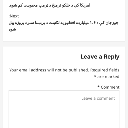
o
امريکا کې د خلکو ترمنځ د ټرمپ محبوبیت کم شوی
s
Next:
t
جوزجان کې د ۱.۶ میلیارده افغانیو په لګښت د برېښنا ستره پروژه پیل
شوه
n
a
v
Leave a Reply
i
g
Your email address will not be published.
Required fields
a
*
are marked
t
*
Comment
i
o
n