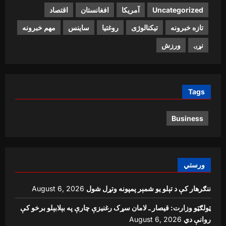
Uncategorized
آمریکا
افغانستان
اقتصاد
تازه خبرونه
تیکنالوژی
روغتیا
ساینس
مهم خبرونه
نړۍ
ورزش
Tags
Business
ورستي
ننګرهار کې د تېلو یو شمېر پمپونه وتړل شول
August 6, 2026
ټولګټو وزارت: قیصار ـ لامان سړک رغنیزې چارې په بېلابېلو برخو کې
روانې دي
August 6, 2026