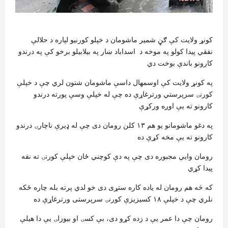
کونړ ولایت کې ګڼ شمیر ماشومان د خپلو کورنیو لپاره د حلالې
نفقي پیدا کولو په موخه د اسداباد ښار په بیلابیلو برخو کې په درندو
کارونو باندې بوخت دي
په کونړ ولایت کې اوسمهال داسې ماشومان شتون لري چې د خپلې
کورنۍ سرپرستي ورترغاړې ده چې له خپلې وسې پورته درندو
کارونو ته يې اوږه ورکړې
په دغو ماشومانو یو هم ۱۳ کلن رومان دی چې له ډیرې ناچارۍ درندو
کارونو ته يې مخه کړې ده
رومان وايي مجبوره دی چې په دې کوچني ځان خپلې کورنۍ ته نقه
پیدا کړي
که څه هم رومان له یاده کاره ستړی دی خو لدي پرته بله چاره ځکه
نلري چې د خپلې ۱۸ کسیزیزې کورنۍ سرپرستی ورترغاړې ده
رومان چې دا عمر یې د زده کړو دی، بې کسۍ او بیوزلۍ یې دا هیلې