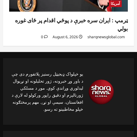
آمریکا
ټرمپ : ایران سره خبرې د پوځي اقدام پر ځای غوره
بولي
0
August 6, 2026
sharqnewsglobal.com
یو خپلواک ډیجیټل رسنیز پلاتفورم دی چې
د باور وړ خبرونه، ژور تحلیلونه او نړیوال
لیدلوري وړاندې کوي. موږ د مسلکي
ژورنالېزم او دقیق راپور ورکولو له لارې د
افغانستان، سیمې او نړۍ مهم پرمختګونه
خپلو مخاطبینو ته رسو.