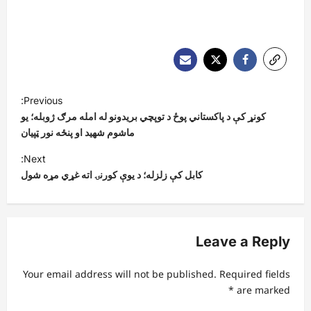
P
Previous:
o
کونړ کې د پاکستاني پوځ د توپچي بریدونو له امله مرګ ژوبله؛ یو
s
ماشوم شهید او پنځه نور ټپیان
t
Next:
کابل کې زلزله؛ د یوې کورنۍ اته غړي مړه شول
n
a
v
Leave a Reply
i
g
Your email address will not be published.
Required fields
a
*
are marked
t