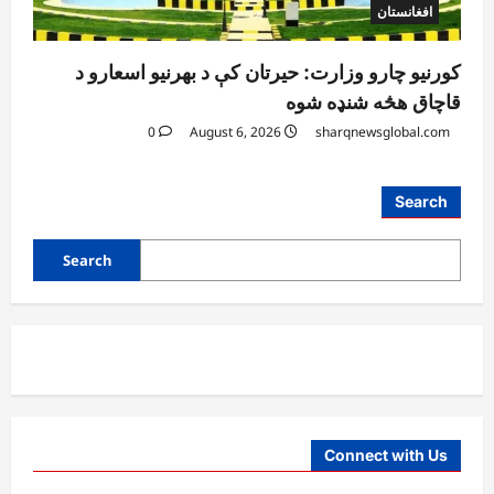
افغانستان
کورنیو چارو وزارت: حیرتان کې د بهرنیو اسعارو د
قاچاق هڅه شنډه شوه
0
August 6, 2026
sharqnewsglobal.com
Search
Search
Connect with Us
آمریکا