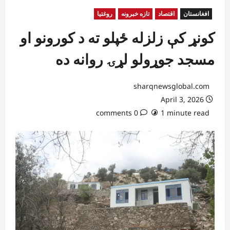
افغانستان
اقتصاد
تازه خبرونه
روغتیا
کونړ کې زلزله ځپلو ته د کورونو او
مسجد جوړولو لړۍ روانه ده
sharqnewsglobal.com
April 3, 2026
0 comments
1 minute read