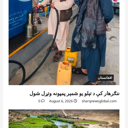
افغانستان
ننګرهار کې د تېلو یو شمېر پمپونه وتړل شول
0
August 6, 2026
sharqnewsglobal.com