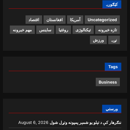
کټګورۍ
Uncategorized
آمریکا
افغانستان
اقتصاد
تازه خبرونه
تیکنالوژی
روغتیا
ساینس
مهم خبرونه
نړۍ
ورزش
Tags
Business
ورستي
ننګرهار کې د تېلو یو شمېر پمپونه وتړل شول
August 6, 2026