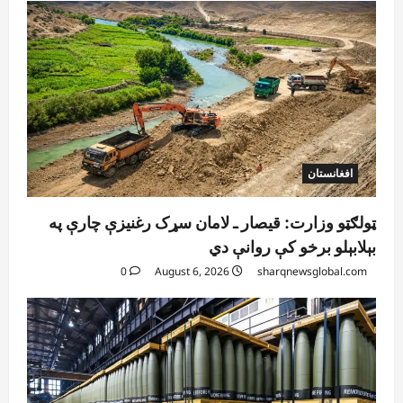
افغانستان
ټولګټو وزارت: قیصار ـ لامان سړک رغنیزې چارې په
بېلابېلو برخو کې روانې دي
0
August 6, 2026
sharqnewsglobal.com