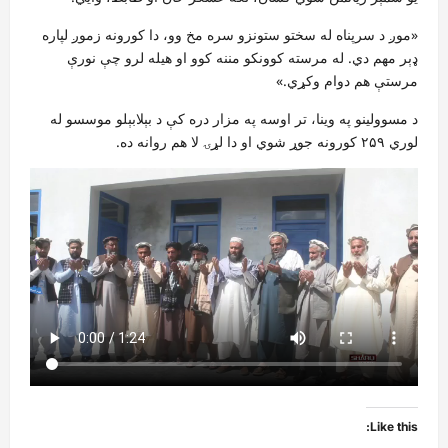
«موږ د سرپناه له سختو ستونزو سره مخ وو، دا کورونه زموږ لپاره
ډېر مهم دي. له مرسته کوونکو مننه کوو او هیله لرو چې نورې
مرستې هم دوام وکړي.»
د مسوولینو په وینا، تر اوسه په مزار دره کې د بېلابېلو موسسو له
لوري ۲۵۹ کورونه جوړ شوي او دا لړۍ لا هم روانه ده.
Like this: