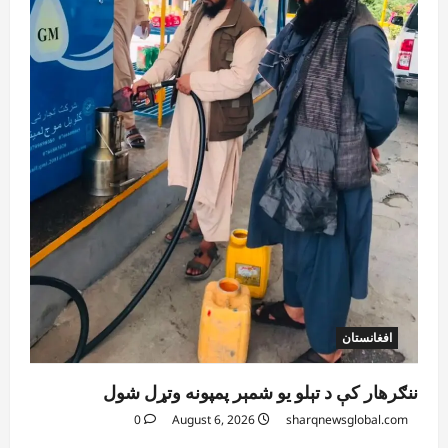
August 6, 2026
sharqnewsglobal.com
3
0
آمریکا
ټرمپ : ایران سره خبرې د پوځي اقدام پر ځای
غوره بولي
August 6, 2026
sharqnewsglobal.com
4
0
افغانستان
کورنیو چارو وزارت: حیرتان کې د بهرنیو
اسعارو د قاچاق هڅه شنډه شوه
August 6, 2026
sharqnewsglobal.com
5
0
افغانستان
ننګرهار کې د تېلو یو شمېر پمپونه وتړل شول
0
August 6, 2026
sharqnewsglobal.com