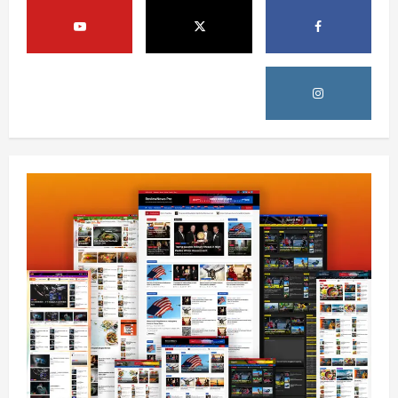
ټرمپ : د امریکا د وسلو زېرمتونونه لا هم ډېر
دي
August 6, 2026
sharqnewsglobal.com
3
0
آمریکا
ټرمپ : ایران سره خبرې د پوځي اقدام پر ځای
غوره بولي
August 6, 2026
sharqnewsglobal.com
4
0
افغانستان
کورنیو چارو وزارت: حیرتان کې د بهرنیو
اسعارو د قاچاق هڅه شنډه شوه
August 6, 2026
sharqnewsglobal.com
5
0
افغانستان
ننګرهار کې د تېلو یو شمېر پمپونه وتړل شول
August 6, 2026
sharqnewsglobal.com