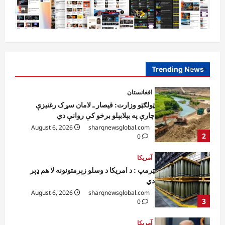
0
1
افغانستان
ټولګټو وزارت: قیصار ـ لامان سړک رغنیزې
چارې په بېلابېلو برخو کې روانې دي
August 6, 2026
sharqnewsglobal.com
Trending News
2
0
آمریکا
ټرمپ : د امریکا د وسلو زېرمتونونه لا هم ډېر
دي
August 6, 2026
sharqnewsglobal.com
3
0
آمریکا
ټرمپ : ایران سره خبرې د پوځي اقدام پر ځای
غوره بولي
August 6, 2026
sharqnewsglobal.com
4
0
افغانستان