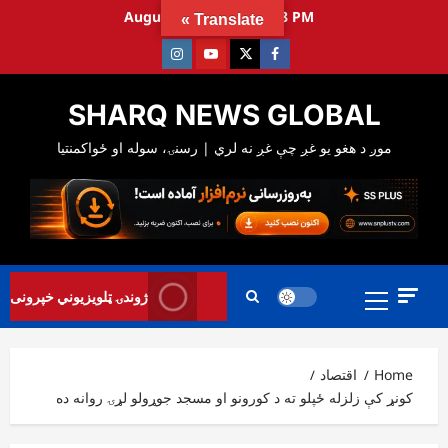
Ski
August 8, 2026
9:24:29 PM
Translate »
t
Instagram
Youtube
Twitter
Facebook
conten
SHARQ NEWS GLOBAL
Primary
ژوندۍ ټلویزیوني خپرونی
Menu
Home
اقتصاد
کونړ کې زلزله ځپلو ته د کورونو او مسجد جوړولو لړۍ روانه ده