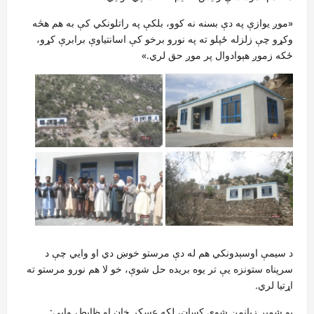
«موږ یوازې په دې بسنه نه کوو، بلکې په راتلونکي کې به هم هڅه
وکړو چې زلزله ځپلو ته په نورو برخو کې اسانتیاوې برابرې کړو،
ځکه زموږ هېوادوال پر موږ حق لري.»
د سیمې اوسېدونکي هم له دې مرستو خوښ دي او وایي چې د
سرپناه ستونزه یې تر یوه بریده حل شوې، خو لا هم نورو مرستو ته
اړتیا لري.
یو شمېر زیانمن شوي کسان، لکه عسکر خان او ظابط، وایي: