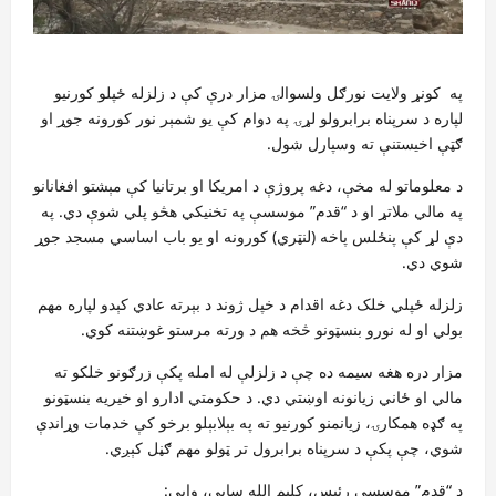
په کونړ ولایت نورګل ولسوالۍ مزار درې کې د زلزله ځپلو کورنیو
لپاره د سرپناه برابرولو لړۍ په دوام کې یو شمېر نور کورونه جوړ او
ګټې اخیستنې ته وسپارل شول.
د معلوماتو له مخې، دغه پروژې د امریکا او برتانیا کې مېشتو افغانانو
په مالي ملاتړ او د “قدم” موسسې په تخنیکي هڅو پلي شوې دي. په
دې لړ کې پنځلس پاخه (لنټري) کورونه او یو باب اساسي مسجد جوړ
شوي دي.
زلزله ځپلي خلک دغه اقدام د خپل ژوند د بېرته عادي کېدو لپاره مهم
بولي او له نورو بنسټونو څخه هم د ورته مرستو غوښتنه کوي.
مزار دره هغه سیمه ده چې د زلزلې له امله پکې زرګونو خلکو ته
مالي او ځاني زیانونه اوښتي دي. د حکومتي ادارو او خیریه بنسټونو
په ګډه همکارۍ، زیانمنو کورنیو ته په بېلابېلو برخو کې خدمات وړاندې
شوي، چې پکې د سرپناه برابرول تر ټولو مهم ګڼل کېږي.
د “قدم” موسسې رئیس، کلیم الله ساپي، وایي: