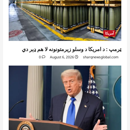
آمریکا
ټرمپ : د امریکا د وسلو زېرمتونونه لا هم ډېر دي
0
August 6, 2026
sharqnewsglobal.com