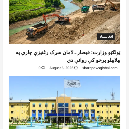
افغانستان
ټولګټو وزارت: قیصار ـ لامان سړک رغنیزې چارې په
بېلابېلو برخو کې روانې دي
0
August 6, 2026
sharqnewsglobal.com