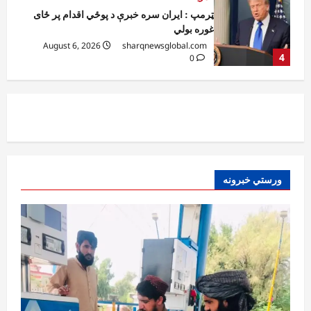
کورنیو چارو وزارت: حیرتان کې د بهرنیو
اسعارو د قاچاق هڅه شنډه شوه
August 6, 2026
sharqnewsglobal.com
5
0
افغانستان
ننګرهار کې د تېلو یو شمېر پمپونه وتړل شول
August 6, 2026
sharqnewsglobal.com
0
1
افغانستان
ورستي خبرونه
ټولګټو وزارت: قیصار ـ لامان سړک رغنیزې
چارې په بېلابېلو برخو کې روانې دي
August 6, 2026
sharqnewsglobal.com
2
0
آمریکا
ټرمپ : د امریکا د وسلو زېرمتونونه لا هم ډېر
دي