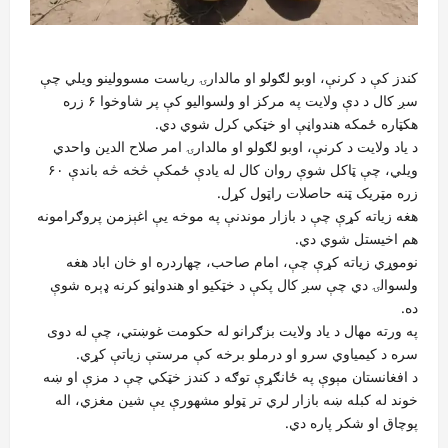
کندز کې د کرنې، اوبو لګولو او مالدارۍ ریاست مسوولینو ویلي چې
سږ کال د دې ولایت په مرکز او ولسوالیو کې پر شاوخوا ۶ زره
هکټاره ځمکه هندواڼې او خټکي کرل شوي دي.
د یاد ولایت د کرنې، اوبو لګولو او مالدارۍ امر صلاح الدین واحدي
ویلي، چې ټاکل شوې روان کال له یادې ځمکې څخه څه باندې ۶۰
زره مټریک ټنه حاصلات راټول کړل.
هغه زیاته کړې چې د بازار موندنې په موخه یې اغېزمن پروګرامونه
هم اخیستل شوي دي.
نوموړي زیاته کړې چې، امام صاحب، چهاردره او خان اباد هغه
ولسوالۍ دي چې سږ کال پکې د خټکیو او هندواڼو کرنه ډېره شوې
ده.
په ورته مهال د یاد ولایت بزګرانو له حکومت غوښتي، چې له دوی
سره د کیمیاوي سرو او درملو برخه کې مرستې زیاتې کړي.
د افغانستان مېوې په ځانګړې توګه د کندز خټکي چې د مزې او ښه
خوند له کبله ښه بازار لري تر ټولو مشهورې یې شین مغزي، اله‌
پوچاق او شکر پاره دي.