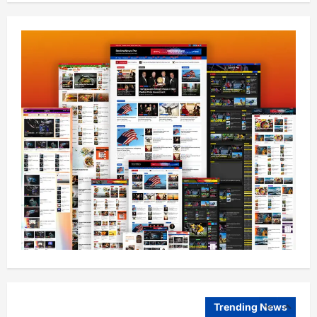
غوره بولي
August 6, 2026
sharqnewsglobal.com
4
0
افغانستان
کورنیو چارو وزارت: حیرتان کې د بهرنیو
اسعارو د قاچاق هڅه شنډه شوه
August 6, 2026
sharqnewsglobal.com
5
0
افغانستان
ننګرهار کې د تېلو یو شمېر پمپونه وتړل شول
August 6, 2026
sharqnewsglobal.com
0
1
افغانستان
ټولګټو وزارت: قیصار ـ لامان سړک رغنیزې
چارې په بېلابېلو برخو کې روانې دي
August 6, 2026
sharqnewsglobal.com
Trending News
2
0