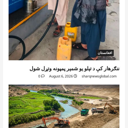
4
0
افغانستان
کورنیو چارو وزارت: حیرتان کې د بهرنیو
اسعارو د قاچاق هڅه شنډه شوه
August 6, 2026
sharqnewsglobal.com
5
0
افغانستان
ننګرهار کې د تېلو یو شمېر پمپونه وتړل شول
0
August 6, 2026
sharqnewsglobal.com