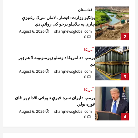
آمریکا
ټرمپ : د امریکا د وسلو زېرمتونونه لا هم ډېر
دي
August 6, 2026
sharqnewsglobal.com
3
0
آمریکا
ټرمپ : ایران سره خبرې د پوځي اقدام پر ځای
غوره بولي
August 6, 2026
sharqnewsglobal.com
4
0
افغانستان
کورنیو چارو وزارت: حیرتان کې د بهرنیو
اسعارو د قاچاق هڅه شنډه شوه
August 6, 2026
sharqnewsglobal.com
5
0
افغانستان