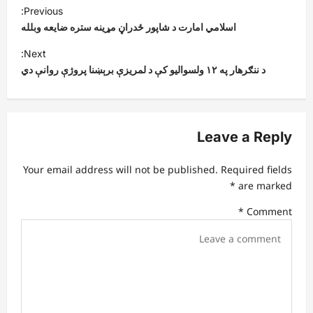
P
Previous:
o
اسلامي امارت د شاپور ځدراڼ مړینه ستره ضایعه وبلله
s
Next:
t
د ننګرهار په ۱۲ ولسوالیو کې د لمریزې برېښنا پروژې روانې دي
n
a
v
Leave a Reply
i
Your email address will not be published.
Required fields
g
*
are marked
a
*
Comment
t
i
o
n