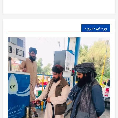
ننګرهار کې د تېلو یو شمېر پمپونه وتړل شول
August 6, 2026
sharqnewsglobal.com
0
1
افغانستان
ورستي خبرونه
ټولګټو وزارت: قیصار ـ لامان سړک رغنیزې
چارې په بېلابېلو برخو کې روانې دي
August 6, 2026
sharqnewsglobal.com
2
0
آمریکا
ټرمپ : د امریکا د وسلو زېرمتونونه لا هم ډېر
دي
August 6, 2026
sharqnewsglobal.com
3
0
آمریکا
ټرمپ : ایران سره خبرې د پوځي اقدام پر ځای
غوره بولي
August 6, 2026
sharqnewsglobal.com