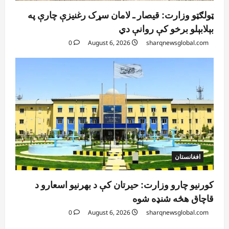
ټولګټو وزارت: قیصار ـ لامان سړک رغنیزې چارې په
بېلابېلو برخو کې روانې دي
0
August 6, 2026
sharqnewsglobal.com
افغانستان
کورنیو چارو وزارت: حیرتان کې د بهرنیو اسعارو د
قاچاق هڅه شنډه شوه
0
August 6, 2026
sharqnewsglobal.com