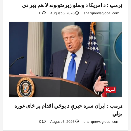
ټرمپ : د امریکا د وسلو زېرمتونونه لا هم ډېر دي
0
August 6, 2026
sharqnewsglobal.com
آمریکا
ټرمپ : ایران سره خبرې د پوځي اقدام پر ځای غوره
بولي
0
August 6, 2026
sharqnewsglobal.com