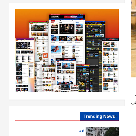
افغانستان
ټولګټو وزارت: قیصار ـ لامان سړک
رغنیزې چارې په بېلابېلو برخو کې
روانې دي
5
August 6,
sharqnewsglobal.com
0
2026
افغانستان
پاکستان له افغانستان سره د سوداګرۍ
او ټرانزیټ لارې بېرته پرانیزي
August 8,
sharqnewsglobal.com
1
0
2026
نړۍ
کیېف ته څېرمه د روسیې په تازه
ني
بریدونو کې درې کسان وژل شوي
August 8,
sharqnewsglobal.com
Trending News
2
0
2026
افغانستان
 فابریکې