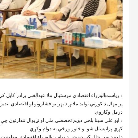
د ریاست‌الوزراء اقتصادي مرستیال ملا عبدالغني برادر کابل کې
پر مهال د کورني تولید ملاتړ د بهرنیو فشارونو او اقتصادي بندیز
درمل وکاروي
د ابو علي سینا بلخي دویم تخصصي ملي او نړیوال نندارتون چې د
کړي پرانیستل شو او څلور ورځې به دوام وکړي