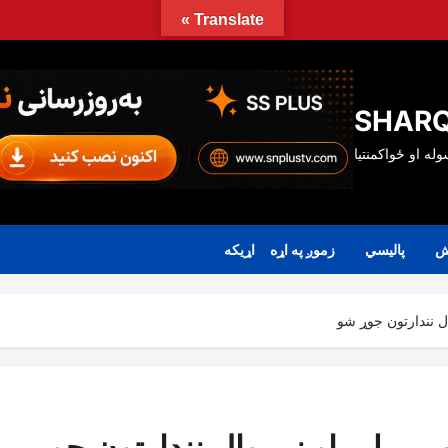
Translate »
SHARQ
ش
پالیسي
زموږ په اړه
اړیکه
ل نندارتون جوړ شو
یم ملي او نړۍوال نندارتون جوړ