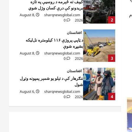
د ټاپي پروژې ۱۱۶ کیلومتره نل‌لیکه
بشپړه شوې
ام
August 8,
sharqnewsglobal.com
3
0
2026
افغانستان
ننګرهار کې د تېلو یو شمېر پمپونه وتړل
شول
August 6,
sharqnewsglobal.com
4
0
2026
افغانستان
ټولګټو وزارت: قیصار ـ لامان سړک
رغنیزې چارې په بېلابېلو برخو کې
روانې دي
5
August 6,
sharqnewsglobal.com
0
2026
افغانستان
پاکستان له افغانستان سره د سوداګرۍ
او ټرانزیټ لارې بېرته پرانیزي
August 8,
sharqnewsglobal.com