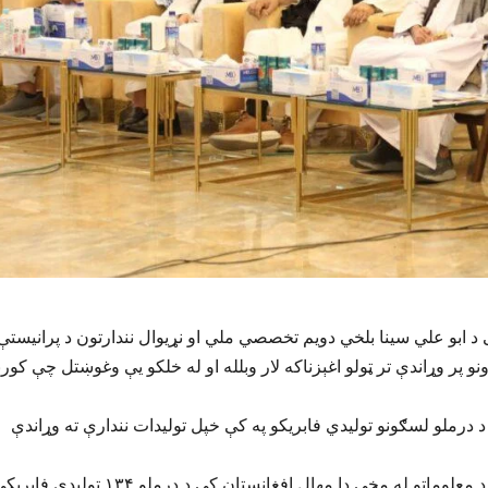
 د ابو علي سینا بلخي دویم تخصصي ملي او نړیوال نندارتون د پرانیستې
ونو پر وړاندې تر ټولو اغېزناکه لار وبلله او له خلکو یې وغوښتل چې کور
 درملو لسګونو تولیدي فابریکو په کې خپل تولیدات نندارې ته وړاندې
دا په داسې حال کې ده چې د ریاست‌الوزراء اقتصادي معاونیت د معلوماتو له مخې دا مهال افغانستان کې د درملو ۱۳۴ تولیدي