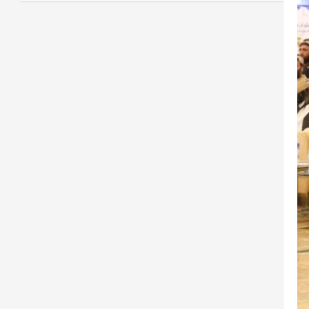
1
0
2026
نړۍ
کیېف ته څېرمه د روسیې په تازه
بریدونو کې درې کسان وژل شوي
August 8,
sharqnewsglobal.com
2
0
2026
افغانستان
د ټاپي پروژې ۱۱۶ کیلومتره نل‌لیکه
بشپړه شوې
August 8,
sharqnewsglobal.com
3
0
2026
افغانستان
ننګرهار کې د تېلو یو شمېر پمپونه وتړل
شول
August 6,
sharqnewsglobal.com
4
0
2026
افغانستان