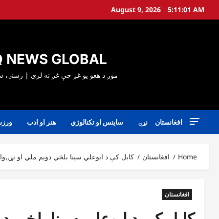
Ski
August 9, 2026
5:11:03 AM
t
conten
 NEWS GLOBAL
افغانستان
نړۍ
ساینس او تکنالوژي
هنر او ادب
ورز
Home
افغانستان
کابل کې د ابوعلي سینا بلخي دویم ملي او نړۍوا
افغانستان
کابل کې د ابوعلي سینا بلخي دو