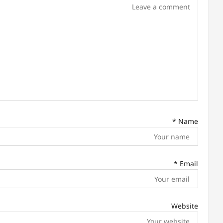
i
g
a
t
i
o
n
*
Name
*
Email
Website