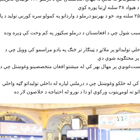
د یاد معاونیت د معلوماتو له مخې دغه کچه اته میاشتې وړاندې ۲۵ سلنه وه، خو د بهرنیو درملو د وارداتو په کمولو سره کورني تولید د پ
ې سبب شول چې د افغانستان د درملو سکټور په کم وخت کې ډېره وده
 تولیداتو پر ملاتړ د ټینګار تر څنګ په یادو مراسمو کې وویل چې د
ړ پر مختګونه شوي دي
نیست‌غونډې پر مهال بهر کې له مېشتو افغان متخصصینو وغوښتل چې د
کې له خلکو وغوښتل چې د درملنې لپاره له داخلي تولیداتو ګټه واخلي
تو ته لومړيتوب ورکوي او دا د نورو له احتیاجه د خلاصون لار ده