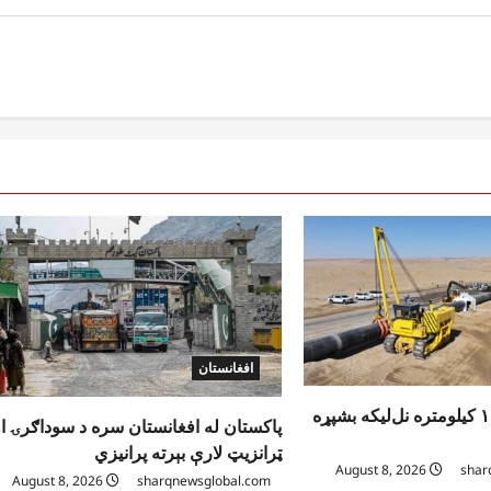
افغانستان
د ټاپي پروژې ۱۱۶ کیلومتره نل‌لیکه بشپړه
پاکستان له افغانستان سره د سوداګرۍ او
ټرانزیټ لارې بېرته پرانیزي
August 8, 2026
shar
August 8, 2026
sharqnewsglobal.com