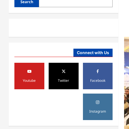
Search
Connect with Us
افغانستان
د ټاپي پروژې ۱۱۶ کیلومتره نل‌لیکه
بشپړه شوې
Youtube
Twitter
Facebook
August 8,
sharqnewsglobal.com
3
0
2026
افغانستان
ننګرهار کې د تېلو یو شمېر پمپونه وتړل
Instagram
شول
August 6,
sharqnewsglobal.com
4
0
2026