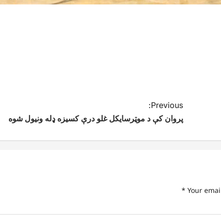
Previous:
پروان کې د موټرسایکل غلو درې کسیزه ډله ونیول شوه
*
Your emai