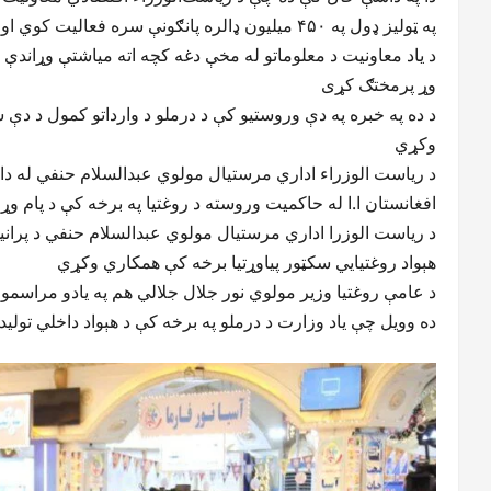
په ټولیز ډول په ۴۵۰ میلیون ډالره پانګونې سره فعالیت کوي او د هېواد ۳۸ سلنه اړتیا پوره کوي
وړ پرمختګ کړی
د ده په خبره په دې وروستیو کې د درملو د وارداتو کمول د د
وکړي
د ریاست الوزراء اداري مرستیال مولوي عبدالسلام حنفي له داخلي
افغانستان ا.ا له حاکمیت وروسته د روغتیا په برخه کې د پام و
د ریاست الوزرا اداري مرستیال مولوي عبدالسلام حنفي د پرا
هېواد روغتیایي سکټور پیاوړتیا برخه کې همکاري وکړي
د عامې روغتیا وزیر مولوي نور جلال جلالي هم په یادو مراسمو 
ده وویل چې یاد وزارت د درملو په برخه کې د هېواد داخلي تولیدا