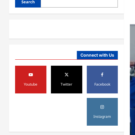
Search
Connect with Us
آمریکا
ټرمپ : د امریکا د وسلو زېرمتونونه لا
هم ډېر دي
Youtube
Twitter
Facebook
August 6,
sharqnewsglobal.com
3
0
2026
آمریکا
ټرمپ : ایران سره خبرې د پوځي
Instagram
اقدام پر ځای غوره بولي
August 6,
sharqnewsglobal.com
4
0
2026