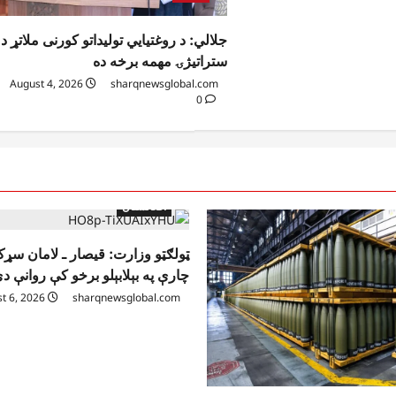
جلالي: د روغتیايي تولیداتو کورنی ملاتړ د
ستراتیژۍ مهمه برخه ده
August 4, 2026
sharqnewsglobal.com
0
افغانستان
ټولګټو وزارت: قیصار ـ لامان سړ
چارې په بېلابېلو برخو کې روانې د
August 6, 2026
sharqnewsglobal.com