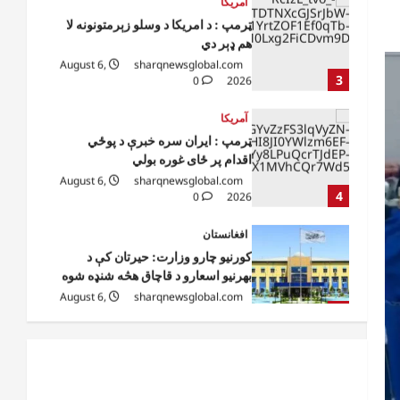
ټرمپ : د امریکا د وسلو زېرمتونونه لا
هم ډېر دي
August 6,
sharqnewsglobal.com
3
0
2026
آمریکا
ټرمپ : ایران سره خبرې د پوځي
اقدام پر ځای غوره بولي
August 6,
sharqnewsglobal.com
4
0
2026
افغانستان
کورنیو چارو وزارت: حیرتان کې د
بهرنیو اسعارو د قاچاق هڅه شنډه شوه
August 6,
sharqnewsglobal.com
5
0
2026
افغانستان
ننګرهار کې د تېلو یو شمېر پمپونه وتړل
شول
August 6,
sharqnewsglobal.com