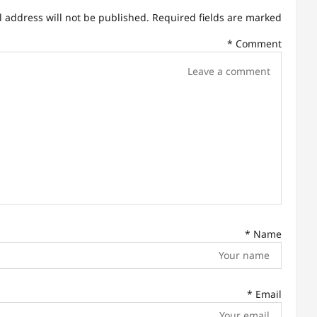
l address will not be published.
Required fields are marked
a
*
Comment
v
i
g
a
t
i
o
n
*
Name
*
Email