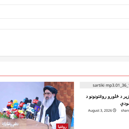
یر د څلورو روغتونونو د
ودې
August 3, 2026
shar
روغتیا