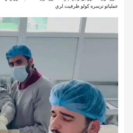
عملیاتو ترسره کولو ظرفیت لري