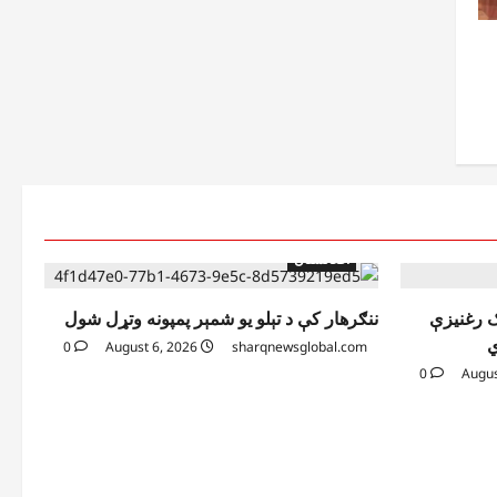
افغانستان
ک رغنیزې
ننګرهار کې د تېلو یو شمېر پمپونه وتړل شول
ي
0
August 6, 2026
sharqnewsglobal.com
0