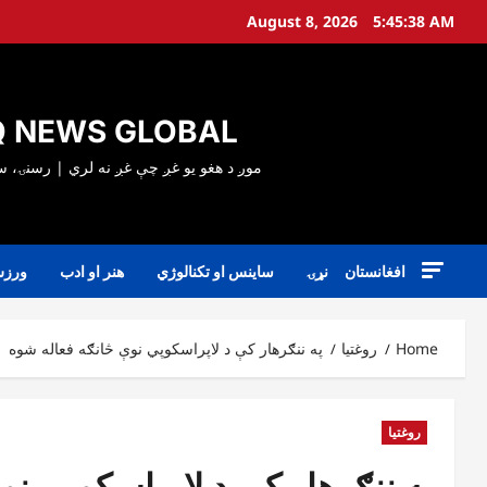
Ski
August 8, 2026
5:45:39 AM
t
conten
 NEWS GLOBAL
افغانستان
نړۍ
ساینس او تکنالوژي
هنر او ادب
ورز
Home
روغتیا
په ننګرهار کې د لاپراسکوپي نوې څانګه فعاله شوه
روغتیا
په ننګرهار کې د لاپراسکوپي نو