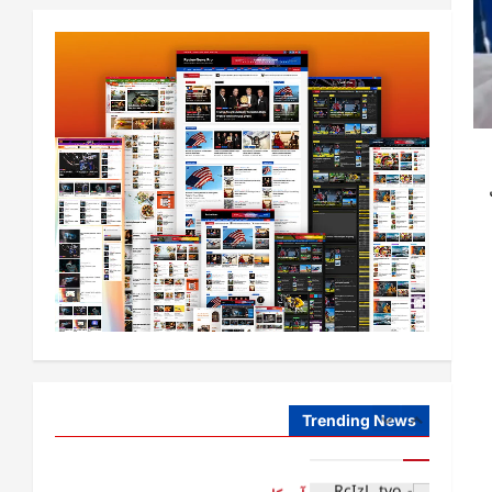
افغانستان
کورنیو چارو وزارت: حیرتان کې د
بهرنیو اسعارو د قاچاق هڅه شنډه شوه
August 6,
sharqnewsglobal.com
5
0
2026
افغانستان
ننګرهار کې د تېلو یو شمېر پمپونه وتړل
شول
August 6,
sharqnewsglobal.com
1
0
2026
افغانستان
ټولګټو وزارت: قیصار ـ لامان سړک
رغنیزې چارې په بېلابېلو برخو کې
روانې دي
Trending News
2
August 6,
sharqnewsglobal.com
0
2026
آمریکا