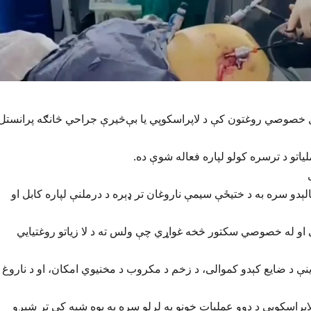
ل خصوصي روغتون کې د لاپراسکوپي یا بې‌څیرې جراحي څانګه پرانستل
یاتو د ترسره کولو لپاره فعاله شوې ده.
الېدو سره به د ختیځې سیمې ناروغان تر ډېره د درملنې لپاره کابل او
 او له خصوصي سکتور څخه غواړي چې ولس ته د لا زیاتو روغتیايي
ینې د ضایع کېدو کموالی، د زخم د مکروب د مخنیوي امکان، او د ناروغ
 چې دغه روغتون د ۱۲۰ بسترونو او د لاپراسکوپي د دوو عملیات خونو په لرلو سره په یوه شپه کې تر شپږو