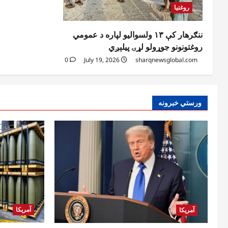
روغتیا
ننګرهار کې ۱۳ ولسوالیو لپاره د عمومي
روغتونونو جوړولو لړۍ پیلېږي
0
July 19, 2026
sharqnewsglobal.com
ورستي خبرونه
آمریکا
آمریکا