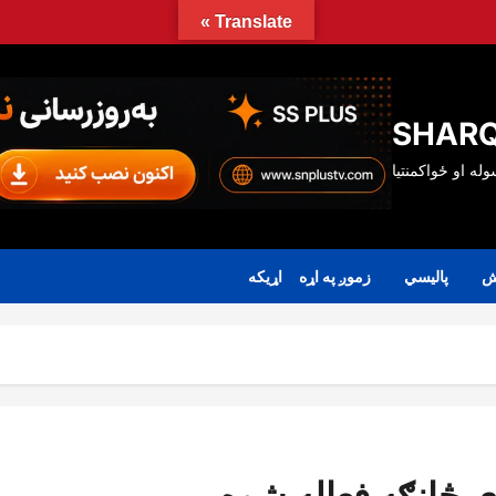
Translate »
SHARQ
ش
پالیسي
زموږ په اړه
اړیکه
ې څانګه فعاله شوه