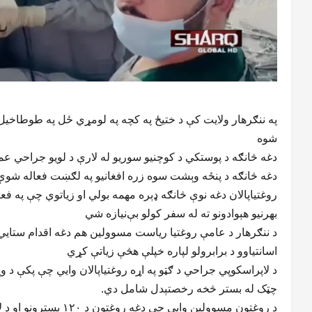
په ننګرهار ولایت کې د ختیځ په کچه په لومړي ځل په طوطاخی
شوه
دغه څانګه د پوستکي د کوچنیو سوریو له لارې د لویو جراحي عمل
دغه څانګه د پنځه وېشت سوه زره افغانيو په لګښت فعاله شوې
روغتیاپالان دغه نوې څانګه ډېره مهمه بولي او زیاتوي چې په فع
بهرنیو هېوادونو ته له سفر کولو بې‌نیازه شي
د ننګرهار د عامې روغتیا ریاست مسوولین هم دغه اقدام ستايي
اسانتیاوو د برابرولو لپاره خپلې هڅې زیاتې کړي
د لاپراسکوپي جراحي د ګټو په اړه روغتیاپالان وايي چې پکې د و
چټک له بستر څخه رخصتېدل شامل دي.
د روغتون مسوولین وايي