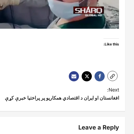
Like this:
P
Next:
افغانستان او ایران د اقتصادي همکاریو پر پراختیا خبرې کړې
o
s
t
Leave a Reply
n