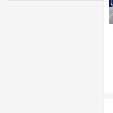
1
0
2026
افغانستان
ټولګټو وزارت: قیصار ـ لامان سړک
رغنیزې چارې په بېلابېلو برخو کې
روانې دي
2
August 6,
sharqnewsglobal.com
0
2026
آمریکا
ټرمپ : د امریکا د وسلو زېرمتونونه لا
هم ډېر دي
August 6,
sharqnewsglobal.com
3
0
2026
آمریکا
ټرمپ : ایران سره خبرې د پوځي
اقدام پر ځای غوره بولي
August 6,
sharqnewsglobal.com
4
0
2026
افغانستان