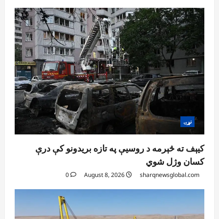
افغانستان
ټولګټو وزارت: قیصار ـ لامان سړک رغنیزې
چارې په بېلابېلو برخو کې روانې دي
August 6, 2026
sharqnewsglobal.com
5
0
نړۍ
کیېف ته څېرمه د روسیې په تازه بریدونو کې درې
کسان وژل شوي
0
August 8, 2026
sharqnewsglobal.com