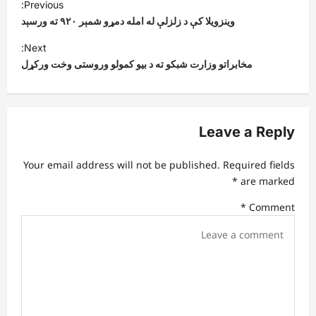
Previous:
o
وینزویلا کې د زلزلې له امله دمړو شمېر ۹۲۰ ته ورسېد
s
Next:
t
مخابراتو وزارت شبکو ته د بیو کمولو وروستی وخت ورکړل
n
a
v
Leave a Reply
i
Your email address will not be published.
Required fields
g
*
are marked
a
*
Comment
t
i
o
n