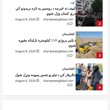
افغانستان
د ټاپي پروژې ۱۱۶ کیلومتره نل‌لیکه بشپړه
شوې
August 8, 2026
sharqnewsglobal.com
3
0
افغانستان
ننګرهار کې د تېلو یو شمېر پمپونه وتړل شول
August 6, 2026
sharqnewsglobal.com
0
4
افغانستان
ټولګټو وزارت: قیصار ـ لامان سړک رغنیزې
چارې په بېلابېلو برخو کې روانې دي
August 6, 2026
sharqnewsglobal.com
5
0
افغانستان
پاکستان له افغانستان سره د سوداګرۍ او
ټرانزیټ لارې بېرته پرانیزي