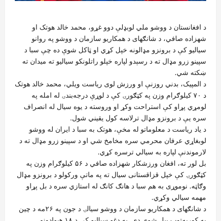
د افغانستان د ووشو ملي لوبډلې دوو غړو، محمد خالد هوتک او
شهزاده صافي، د شانګهای د همکاریو سازمان د ووشو په روانو
سیالیو کې د برونزو مډالونه خپل کړي او ټاکل شوې ده چې سبا د
سپینو زرو مډال ته د رسېدو لپاره خپلو راتلونکو سیالیو ته میدان ته
ښکته شي.
د المپیک، بدني روزنې او ورزش لوی ریاست ویلي، محمد خالد هوتک
د ۷۰ کیلوګرام وزن په کټګورۍ کې د لوړې درجه‌بندۍ له امله په
لومړي پړاو کې استراحت وکړ او وروسته د یوه سیال له انصراف
سره یې د برونزو مډال ترلاسه کول یقیني شول.
د یاد ریاست د معلوماتو له مخې، هوتک به سبا د ایران له ووشو
لوبغاړي عرفان محرمي سره مخامخ شي او د سپینو زرو مډال ته د
لارموندنې لپاره به سیالي ترسره کړي.
بل لور ته، افغان ورزشکار شهزاده صافي د ۵۶ کیلوګرام وزن په
کټګورۍ کې خپل قزاقستانی سیال ته په ماتې ورکولو د برونزو مډال
وګاټه. نوموړی به هم سبا د هانګ کانګ له استازي سره د بل پړاو
مهمه سیالي وکړي.
د شانګهای د همکاریو سازمان د ووشو سیالۍ د جون په ۲۶مه د چین
په کوربه‌توب پیل شوې دي. په دغو سیالیو کې د ۱۸ هېوادونو