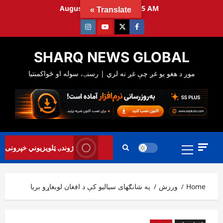
Ski
August 10, 2026
3:17:56 AM
Translate »
t
Instagram
Youtube
Twitter
Facebook
conten
SHARQ NEWS GLOBAL
Primary
ژوندۍ ټلویزیوني خپرونی
Menu
Home
ورزش
په شانګهای سیالیو کې د افغان لوبغاړو بریا