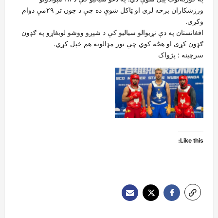
ورزشکاران برخه لري او ټاکل شوې ده چې د جون تر ۲۹مې دوام
وکړي.
افغانستان په دې نړیوالو سیالیو کې د شپږو ووشو لوبغاړو په ګډون
ګډون کړی او هڅه کوي چې نور مډالونه هم خپل کړي.
سرچينه : پژواک
Like this:
P