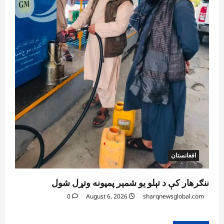
افغانستان
ننګرهار کې د تېلو یو شمېر پمپونه وتړل شول
0
August 6, 2026
sharqnewsglobal.com