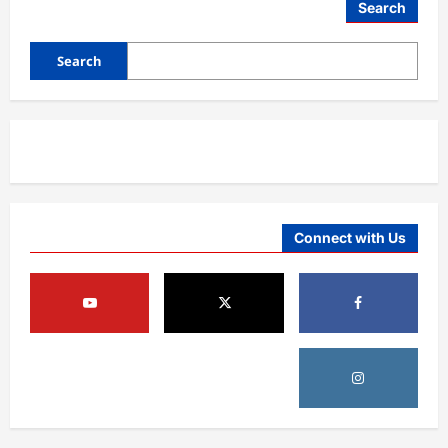
Search
Search
Connect with Us
افغانستان
د ټاپي پروژې ۱۱۶ کیلومتره نل‌لیکه بشپړه
شوې
August 8, 2026
sharqnewsglobal.com
3
0
افغانستان
ننګرهار کې د تېلو یو شمېر پمپونه وتړل شول
August 6, 2026
sharqnewsglobal.com