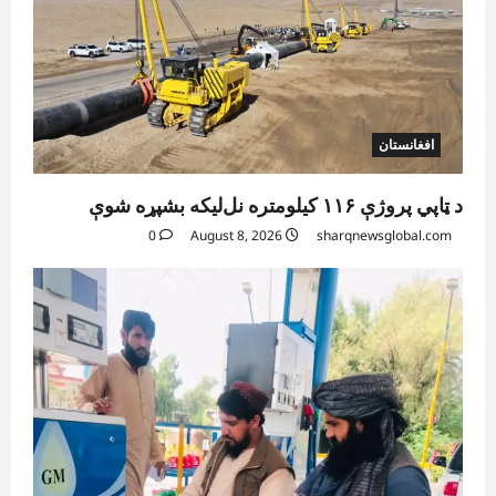
افغانستان
د ټاپي پروژې ۱۱۶ کیلومتره نل‌لیکه بشپړه شوې
0
August 8, 2026
sharqnewsglobal.com