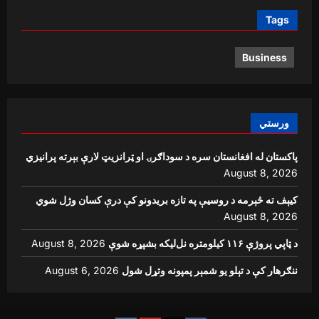
Tags
Business
ورستي
پاکستان له افغانستان سره د سوداګرۍ او ټرانزیټ لارې بېرته پرانیزي
August 8, 2026
کیېف ته څېرمه د روسیې په تازه بریدونو کې درې کسان وژل شوي
August 8, 2026
د ټاپي پروژې ۱۱۶ کیلومتره نل‌لیکه بشپړه شوې
August 8, 2026
ننګرهار کې د تېلو یو شمېر پمپونه وتړل شول
August 6, 2026