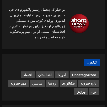
یو خپلواک ډیجیټل رسنیز پلاتفورم دی چې
د باور وړ خبرونه، ژور تحلیلونه او نړیوال
لیدلوري وړاندې کوي. موږ د مسلکي
ژورنالېزم او دقیق راپور ورکولو له لارې د
افغانستان، سیمې او نړۍ مهم پرمختګونه
خپلو مخاطبینو ته رسو.
کټګورۍ
Uncategorized
آمریکا
افغانستان
اقتصاد
تازه خبرونه
تیکنالوژی
روغتیا
ساینس
مهم خبرونه
نړۍ
ورزش