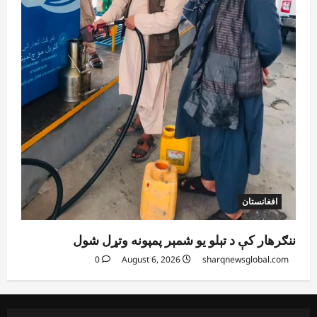
افغانستان
ننګرهار کې د تېلو یو شمېر پمپونه وتړل شول
0
August 6, 2026
sharqnewsglobal.com