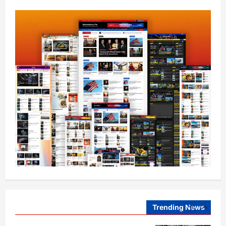
0
4
افغانستان
ټولګټو وزارت: قیصار ـ لامان سړک رغنیزې
چارې په بېلابېلو برخو کې روانې دي
August 6, 2026
sharqnewsglobal.com
5
0
افغانستان
پاکستان له افغانستان سره د سوداګرۍ او
ټرانزیټ لارې بېرته پرانیزي
August 8, 2026
sharqnewsglobal.com
1
0
نړۍ
کیېف ته څېرمه د روسیې په تازه بریدونو کې
درې کسان وژل شوي
August 8, 2026
sharqnewsglobal.com
Trending News
2
0