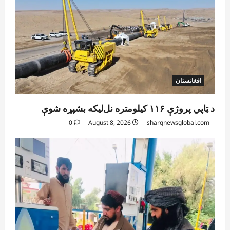
افغانستان
د ټاپي پروژې ۱۱۶ کیلومتره نل‌لیکه بشپړه شوې
0
August 8, 2026
sharqnewsglobal.com