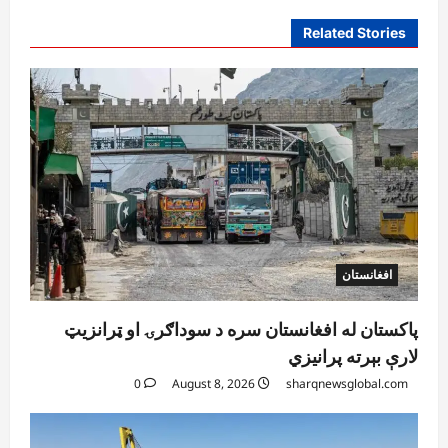
Related Stories
افغانستان
پاکستان له افغانستان سره د سوداګرۍ او ټرانزیټ
لارې بېرته پرانیزي
0
August 8, 2026
sharqnewsglobal.com