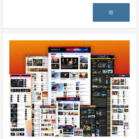
5
0
نړۍ
کیف کې د روسیې هوايي بریدونو ۱۵ کسان
وژلي، ۵۱ ټپیان دي
August 5, 2026
sharqnewsglobal.com
1
0
افغانستان
کونړ؛ غازي اباد ولسوالۍ کې د یو روغتیايي مرکز
ودانۍ ګټې اخیستنې ته وسپارل شوه
August 5, 2026
sharqnewsglobal.com
2
0
افغانستان
ننګرهار کې د اسد ۲۴مې په مناسبت د
چمتووالي لړۍ پیل شوه
August 5, 2026
sharqnewsglobal.com
3
0
افغانستان