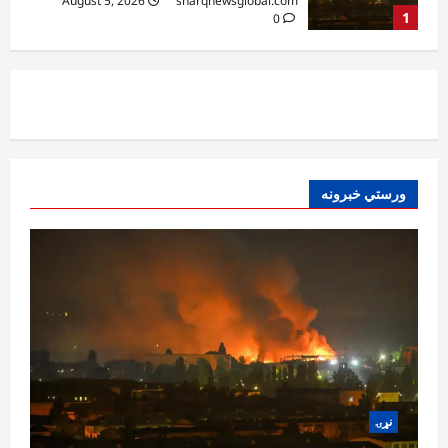
August 5, 2026
sharqnewsglobal.com
2
0
افغانستان
ننګرهار کې د اسد ۲۴مې په مناسبت د
چمتووالي لړۍ پیل شوه
August 5, 2026
sharqnewsglobal.com
3
0
افغانستان
ورستي خبرونه
پېښو پر وړاندې د مبارزې ادارې سوېلي ولایتونو
کې د دوړو او توپان خبرداری ورکړی
August 5, 2026
sharqnewsglobal.com
4
0
افغانستان
خلیلزاد: پاکستان له جدي اقتصادي، امنیتي او
سیاسي ستونزو سره مخ دی
August 5, 2026
sharqnewsglobal.com
5
0
نړۍ