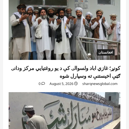
افغانستان
کونړ؛ غازي اباد ولسوالۍ کې د یو روغتیايي مرکز ودانۍ
ګټې اخیستنې ته وسپارل شوه
0
August 5, 2026
sharqnewsglobal.com