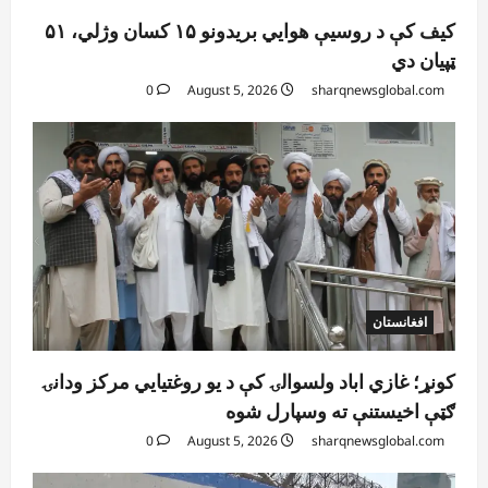
کیف کې د روسیې هوايي بریدونو ۱۵ کسان وژلي، ۵۱
ټپیان دي
0
August 5, 2026
sharqnewsglobal.com
افغانستان
کونړ؛ غازي اباد ولسوالۍ کې د یو روغتیايي مرکز ودانۍ
ګټې اخیستنې ته وسپارل شوه
0
August 5, 2026
sharqnewsglobal.com