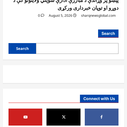
پېښو پر وړاندې د مبارزې ادارې سوېلي ولایتونو کې د
دوړو او توپان خبرداری ورکړی
0
August 5, 2026
sharqnewsglobal.com
افغانستان
Search
ننګرهار کې د اسد ۲۴مې په مناسبت د
چمتووالي لړۍ پیل شوه
Search
August 5, 2026
sharqnewsglobal.com
3
0
افغانستان
پېښو پر وړاندې د مبارزې ادارې سوېلي ولایتونو
کې د دوړو او توپان خبرداری ورکړی
August 5, 2026
sharqnewsglobal.com
4
0
Connect with Us
افغانستان
خلیلزاد: پاکستان له جدي اقتصادي، امنیتي او
سیاسي ستونزو سره مخ دی
August 5, 2026
sharqnewsglobal.com