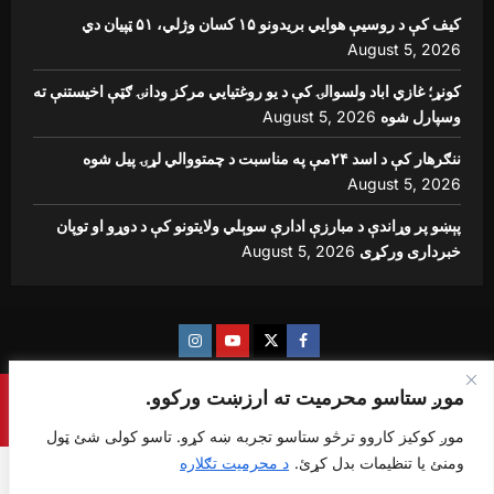
کیف کې د روسیې هوايي بریدونو ۱۵ کسان وژلي، ۵۱ ټپیان دي
August 5, 2026
کونړ؛ غازي اباد ولسوالۍ کې د یو روغتیايي مرکز ودانۍ ګټې اخیستنې ته
وسپارل شوه
August 5, 2026
ننګرهار کې د اسد ۲۴مې په مناسبت د چمتووالي لړۍ پیل شوه
August 5, 2026
پېښو پر وړاندې د مبارزې ادارې سوېلي ولایتونو کې د دوړو او توپان
خبرداری ورکړی
August 5, 2026
Instagram
Youtube
Twitter
Facebook
موږ ستاسو محرمیت ته ارزښت ورکوو.
Copyright © {sharq news global} All rights reserved.
|
ReviewNews
by AF themes.
موږ کوکیز کاروو ترڅو ستاسو تجربه ښه کړو. تاسو کولی شئ ټول
ومنئ یا تنظیمات بدل کړئ.
د محرمیت تګلاره