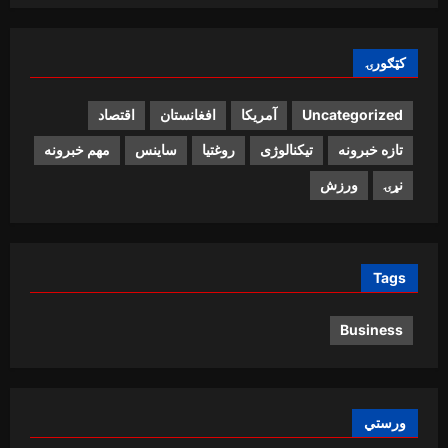
کټګورۍ
Uncategorized
آمریکا
افغانستان
اقتصاد
تازه خبرونه
تیکنالوژی
روغتیا
ساینس
مهم خبرونه
نړۍ
ورزش
Tags
Business
ورستي