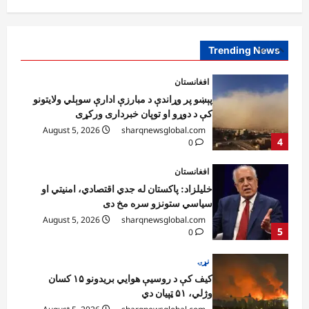
پېښو پر وړاندې د مبارزې ادارې سوېلي ولایتونو
کې د دوړو او توپان خبرداری ورکړی
August 5, 2026
sharqnewsglobal.com
Trending News
4
0
افغانستان
خلیلزاد: پاکستان له جدي اقتصادي، امنیتي او
سیاسي ستونزو سره مخ دی
August 5, 2026
sharqnewsglobal.com
5
0
نړۍ
کیف کې د روسیې هوايي بریدونو ۱۵ کسان
وژلي، ۵۱ ټپیان دي
August 5, 2026
sharqnewsglobal.com
1
0
افغانستان
کونړ؛ غازي اباد ولسوالۍ کې د یو روغتیايي مرکز
ودانۍ ګټې اخیستنې ته وسپارل شوه