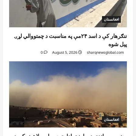
افغانستان
ننګرهار کې د اسد ۲۴مې په مناسبت د چمتووالي لړۍ
پیل شوه
0
August 5, 2026
sharqnewsglobal.com
افغانستان