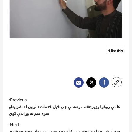
Like this:
P
Previous:
o
عامې روغتیا وزیر:هغه موسسې چې خپل خدمات د تړون له شرایطو
s
سره سم نه وړاندې کوي
t
Next:
شهباز شریف او مسعود پزشکیان ت د سیمې پر روان وضعیت خبرې