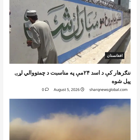
افغانستان
ننګرهار کې د اسد ۲۴مې په مناسبت د چمتووالي لړۍ
پیل شوه
0
August 5, 2026
sharqnewsglobal.com