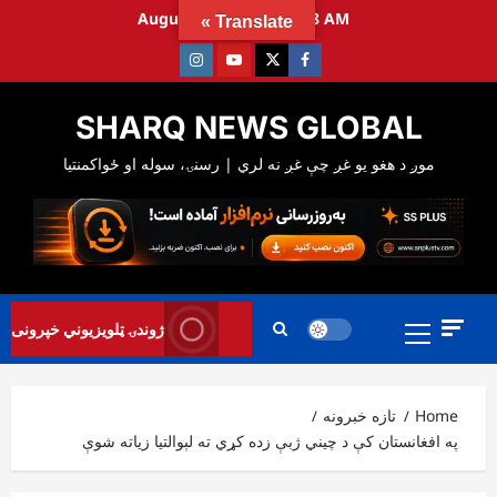
Ski
August 6, 2026
1:58:29 AM
Translate »
t
Instagram
Youtube
Twitter
Facebook
conten
SHARQ NEWS GLOBAL
Primary
ژوندۍ ټلویزیوني خپرونی
Menu
Home
تازه خبرونه
په افغانستان کې د چیني ژبې زده کړي ته لېوالتیا زیاته شوې