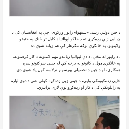
د چین دولتي رسنۍ «شینهوا» راپور ورکړی، چې په افغانستان کې د
چینایي ژبې زده‌کړې ته د خلکو لېوالتیا د کابل تر څنګ په ختیځو
ولایتونو، په ځانګړې توګه ننګرهار کې هم زیاته شوې ده
. د راپور له مخې، د دې لېوالتیا زیاتېدو مهم لاملونه د کار فرصتونه،
په ځانګړي ډول د کانونو په برخه کې له چیني شرکتونو سره
همکاري، او د چین د تحصیلي بورسونو ترلاسه کول یاد شوي دي.
ځايي زده‌کوونکي وایي، د چیني ژبې زده‌کړه کولی شي د دوی لپاره
په راتلونکې کې د کار او زده‌کړو نوې لارې پرانیزي.