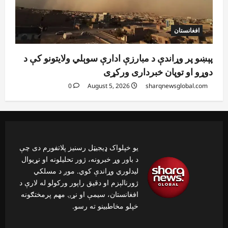
افغانستان
پېښو پر وړاندې د مبارزې ادارې سوېلي ولایتونو کې د
دوړو او توپان خبرداری ورکړی
0
August 5, 2026
sharqnewsglobal.com
یو خپلواک ډیجیټل رسنیز پلاتفورم دی چې
د باور وړ خبرونه، ژور تحلیلونه او نړیوال
لیدلوري وړاندې کوي. موږ د مسلکي
ژورنالېزم او دقیق راپور ورکولو له لارې د
افغانستان، سیمې او نړۍ مهم پرمختګونه
خپلو مخاطبینو ته رسو.