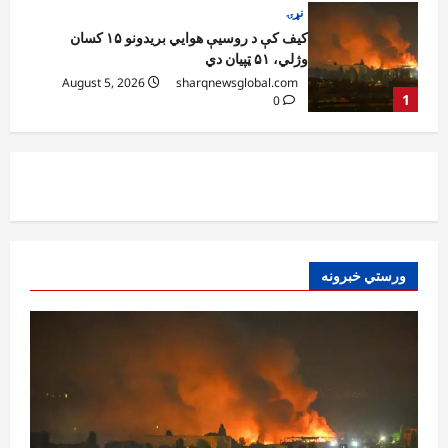
افغانستان
کونړ؛ غازي اباد ولسوالۍ کې د یو روغتیايي مرکز
ودانۍ ګټې اخیستنې ته وسپارل شوه
August 5, 2026
sharqnewsglobal.com
2
0
افغانستان
ننګرهار کې د اسد ۲۴مې په مناسبت د
چمتووالي لړۍ پیل شوه
August 5, 2026
sharqnewsglobal.com
3
0
افغانستان
ورستي خبرونه
پېښو پر وړاندې د مبارزې ادارې سوېلي ولایتونو
کې د دوړو او توپان خبرداری ورکړی
August 5, 2026
sharqnewsglobal.com
4
0
افغانستان
خلیلزاد: پاکستان له جدي اقتصادي، امنیتي او