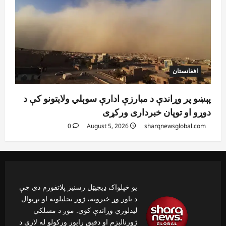
افغانستان
پېښو پر وړاندې د مبارزې ادارې سوېلي ولایتونو کې د
دوړو او توپان خبرداری ورکړی
0
August 5, 2026
sharqnewsglobal.com
یو خپلواک ډیجیټل رسنیز پلاتفورم دی چې
د باور وړ خبرونه، ژور تحلیلونه او نړیوال
لیدلوري وړاندې کوي. موږ د مسلکي
ژورنالېزم او دقیق راپور ورکولو له لارې د