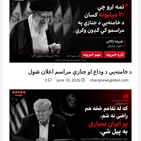
تازه خبرونه
مهم خبرونه
د خامنه‌يي د وداع او جنازې مراسم اعلان شول
0
June 18, 2026
sharqnewsglobal.com