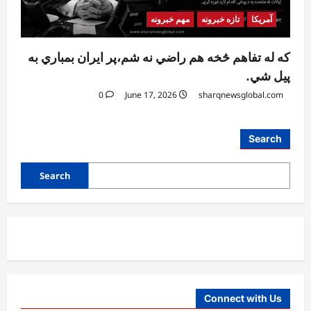
آمریکا
تازه خبرونه
مهم خبرونه
که له تفاهم څخه هم راضي نه شم،پر ایران بمباري به
پیل شي.
0
June 17, 2026
sharqnewsglobal.com
افغانستان
Search
ننګرهار کې د اسد ۲۴مې په مناسبت د
چمتووالي لړۍ پیل شوه
Search
August 5, 2026
sharqnewsglobal.com
3
0
افغانستان
پېښو پر وړاندې د مبارزې ادارې سوېلي ولایتونو
کې د دوړو او توپان خبرداری ورکړی
August 5, 2026
sharqnewsglobal.com
4
0
Connect with Us
افغانستان