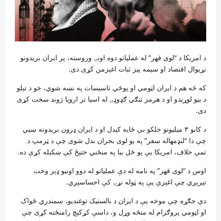
د امریکا د “لوی قهر” له عملیاتو دوه اونۍ وروسته، پر ایران بریدونو
نړیوال اقتصاد او سیمه ییز ثبات اغېزمن کړی دی.
که څه هم د ایران اټومي او پوځي تاسیسات په نښه شوي، خو د تېلو
د بیو لوړېدو او د هرمز تنګي ګډوډۍ له اسیا تر اروپا ژوند سخت کړی
دی.
د کابو ۳ میلیونو خلکو بې ځایه کېدل او د ایران ډرون بریدونه ښيي
چې دا “لنډمهاله سفر” په یو لوی بحران بدل شوی چې د ټرمپ د
تمې خلاف، امریکا یې یو ځل بیا په منځني ختیځ کې ښکېله کړې ده.
اوس د “لوی قهر” په نامه له دې عملیاتو له دوو اونیو ډېر وخت
تېرېږي چې اغېزې یې په ټوله نړۍ کې احساسېږي.
دې جګړه چې موخه یې د ایران د بالستیک توغندیو، سمندري ځواک
او اټومي پروګرام له منځه وړل و، داسې کړکېچ رامنځته کړی چې