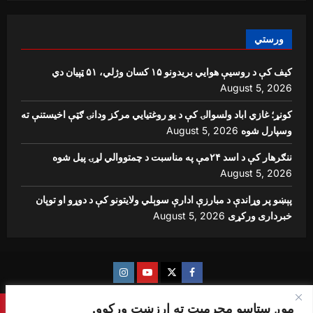
ورستي
کیف کې د روسیې هوايي بریدونو ۱۵ کسان وژلي، ۵۱ ټپیان دي
August 5, 2026
کونړ؛ غازي اباد ولسوالۍ کې د یو روغتیايي مرکز ودانۍ ګټې اخیستنې ته
وسپارل شوه
August 5, 2026
ننګرهار کې د اسد ۲۴مې په مناسبت د چمتووالي لړۍ پیل شوه
August 5, 2026
پېښو پر وړاندې د مبارزې ادارې سوېلي ولایتونو کې د دوړو او توپان
خبرداری ورکړی
August 5, 2026
Instagram
Youtube
Twitter
Facebook
موږ ستاسو محرمیت ته ارزښت ورکوو.
Copyright © {sharq news global} All rights reserved.
|