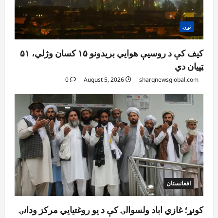
سیاسي ستونزو سره مخ دی
August 5, 2026
sharqnewsglobal.com
5
0
نړۍ
کیف کې د روسیې هوايي بریدونو ۱۵ کسان وژلي، ۵۱
ټپیان دي
0
August 5, 2026
sharqnewsglobal.com
افغانستان
کونړ؛ غازي اباد ولسوالۍ کې د یو روغتیايي مرکز ودانۍ