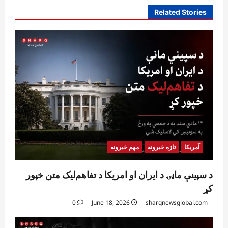
Related Stories
آمریکا
تازه خبرونه
مهم خبرونه
د سپینې ماڼۍ د ایران او امریکا د تفاهم‌لیک متن خپور
کړ
0
June 18, 2026
sharqnewsglobal.com