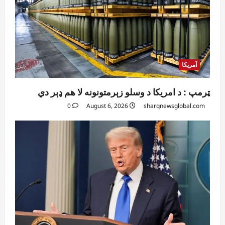
آمریکا
ټرمپ : د امریکا د وسلو زېرمتونونه لا هم ډېر دي
0
August 6, 2026
sharqnewsglobal.com