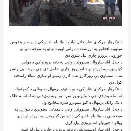
د ننګرهار مرکزي ښار جلال اباد په بیلابیلو ناحیو کې د يوسلو پنځوس
میلیونه افغانيو په ارزښت د باراني اوبو د وتلو په موخه د ویالو
جوړونې پروژو چاري پیل شوي دي
د جلال اباد ښاروالۍ مسوولین وايي په دغه پروژو کې د دولس
کیلومټره په اوږدوالو د اتو پروژ چارې شامل دي چې موخه يې ولس
ته د اسنتیاوي بې روزګارو ته د کارې زمینو او ښاري ښکلا رامنځته
کول دي
د ننګرهار مرکزي ښار کې د ورښتونو پرمهال به ویالي د کوچنيوالۍ
له امله بندیدي چې د واټونو پر سره به اوبه ډنډیدلي له امله به خلک
د تګ راتګ پرمهال د ګڼو ستونزو سره مخامخ ول
د جلال اباد ښاروالۍ مسوولین وايي د همدغې ستونزې د هواري په
موخه يې په بیلابیلو ناحیو کې د دولس کیلومتره په اوږدوالۍ لویو
ویالو د جوړولو اته پروژې پیل کړي
د جلال اباد ښار اوسیدونکي د دغه پروژو د چارو د پیل له امله