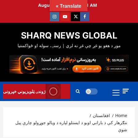
Ski
August 8, 2026
7:21:12 AM
Translate »
t
Instagram
Youtube
Twitter
Facebook
conten
SHARQ NEWS GLOBAL
Primary
ژوندۍ ټلویزیوني خپرونی
Menu
Home
افغانستان
ننګرهار کې د باراني اوبو د ایستلو لپاره د ویالو جوړولو چارې پیل
شوې