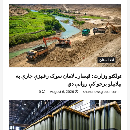
افغانستان
ټولګټو وزارت: قیصار ـ لامان سړک رغنیزې چارې په
بېلابېلو برخو کې روانې دي
0
August 6, 2026
sharqnewsglobal.com