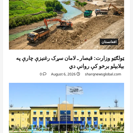
افغانستان
ټولګټو وزارت: قیصار ـ لامان سړک رغنیزې چارې په
بېلابېلو برخو کې روانې دي
0
August 6, 2026
sharqnewsglobal.com