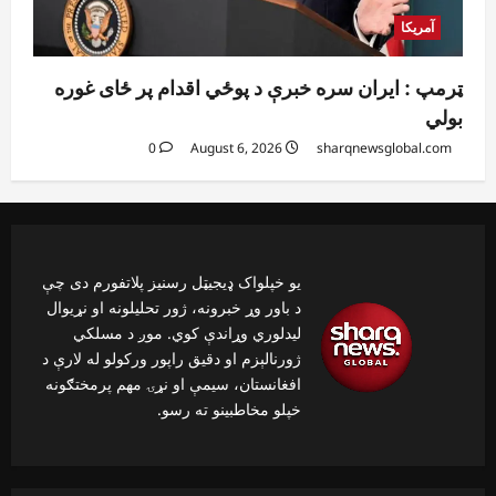
آمریکا
ټرمپ : ایران سره خبرې د پوځي اقدام پر ځای غوره
بولي
0
August 6, 2026
sharqnewsglobal.com
یو خپلواک ډیجیټل رسنیز پلاتفورم دی چې
د باور وړ خبرونه، ژور تحلیلونه او نړیوال
لیدلوري وړاندې کوي. موږ د مسلکي
ژورنالېزم او دقیق راپور ورکولو له لارې د
افغانستان، سیمې او نړۍ مهم پرمختګونه
خپلو مخاطبینو ته رسو.