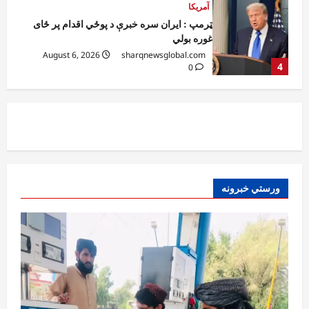
افغانستان
کورنیو چارو وزارت: حیرتان کې د بهرنیو
اسعارو د قاچاق هڅه شنډه شوه
August 6, 2026
sharqnewsglobal.com
5
0
افغانستان
ننګرهار کې د تېلو یو شمېر پمپونه وتړل شول
August 6, 2026
sharqnewsglobal.com
0
1
افغانستان
ورستي خبرونه
ټولګټو وزارت: قیصار ـ لامان سړک رغنیزې
چارې په بېلابېلو برخو کې روانې دي
August 6, 2026
sharqnewsglobal.com
2
0
آمریکا
ټرمپ : د امریکا د وسلو زېرمتونونه لا هم ډېر
دي