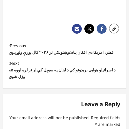
P
Previous:
o
قطر: امریکا دې افغان پناه‌غوښتونکي تر ۲۰۲۶ کال پورې ولېږدوي
s
Next:
t
د اسرائیلو هوايي بریدونو کې د لبنان په سوېل کې لږ تر لږه اووه تنه
وژل شوي
n
a
v
Leave a Reply
i
g
Your email address will not be published.
Required fields
a
*
are marked