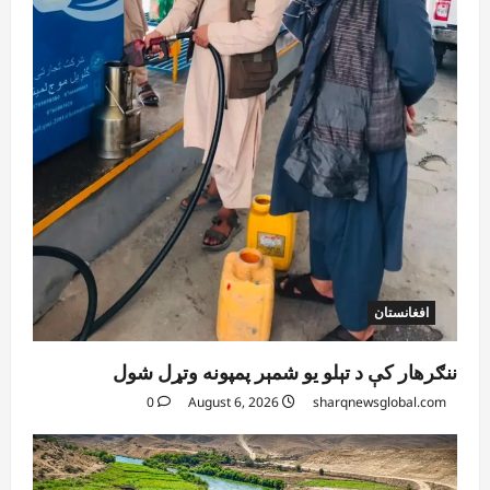
افغانستان
ننګرهار کې د تېلو یو شمېر پمپونه وتړل شول
0
August 6, 2026
sharqnewsglobal.com