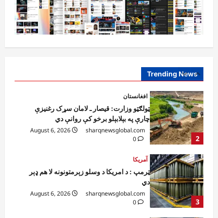
0
1
افغانستان
ټولګټو وزارت: قیصار ـ لامان سړک رغنیزې
چارې په بېلابېلو برخو کې روانې دي
August 6, 2026
sharqnewsglobal.com
Trending News
2
0
آمریکا
ټرمپ : د امریکا د وسلو زېرمتونونه لا هم ډېر
دي
August 6, 2026
sharqnewsglobal.com
3
0
آمریکا
ټرمپ : ایران سره خبرې د پوځي اقدام پر ځای
غوره بولي
August 6, 2026
sharqnewsglobal.com
4
0