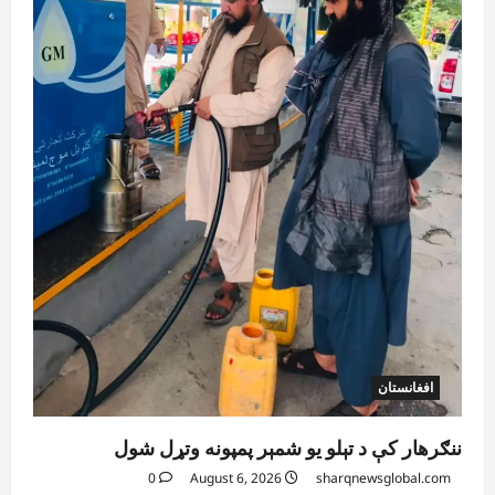
August 6, 2026
sharqnewsglobal.com
3
0
آمریکا
ټرمپ : ایران سره خبرې د پوځي اقدام پر ځای
غوره بولي
August 6, 2026
sharqnewsglobal.com
4
0
افغانستان
کورنیو چارو وزارت: حیرتان کې د بهرنیو
اسعارو د قاچاق هڅه شنډه شوه
August 6, 2026
sharqnewsglobal.com
5
0
افغانستان
ننګرهار کې د تېلو یو شمېر پمپونه وتړل شول
0
August 6, 2026
sharqnewsglobal.com