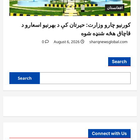
افغانستان
کورنیو چارو وزارت: حیرتان کې د بهرنیو اسعارو د
قاچاق هڅه شنډه شوه
0
August 6, 2026
sharqnewsglobal.com
Search
Search
Connect with Us
آمریکا