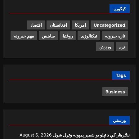
کټګورۍ
Uncategorized
آمریکا
افغانستان
اقتصاد
تازه خبرونه
تیکنالوژی
روغتیا
ساینس
مهم خبرونه
نړۍ
ورزش
Tags
Business
ورستي
ننګرهار کې د تېلو یو شمېر پمپونه وتړل شول
August 6, 2026