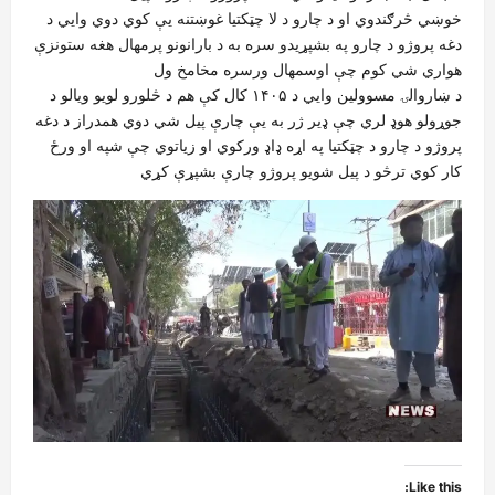
خوښي څرګندوي او د چارو د لا چټکتیا غوښتنه يې کوي دوي وايي د
دغه پروژو د چارو په بشپړیدو سره به د بارانونو پرمهال هغه ستونزې
هواري شي کوم چې اوسمهال ورسره مخامخ ول
د ښاروالۍ مسوولین وايي د ۱۴۰۵ کال کې هم د څلورو لویو ویالو د
جوړولو هوډ لري چې ډير ژر به يې چارې پیل شي دوي همدراز د دغه
پروژو د چارو د چټکتیا په اړه ډاډ ورکوي او زیاتوي چې شپه او ورځ
کار کوي ترڅو د پیل شویو پروژو چارې بشپړې کړي
Like this: