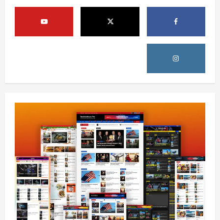
ټرمپ : د امریکا د وسلو زېرمتونونه لا هم ډېر
دي
August 6, 2026
sharqnewsglobal.com
3
0
آمریکا
ټرمپ : ایران سره خبرې د پوځي اقدام پر ځای
غوره بولي
August 6, 2026
sharqnewsglobal.com
4
0
افغانستان
کورنیو چارو وزارت: حیرتان کې د بهرنیو
اسعارو د قاچاق هڅه شنډه شوه
August 6, 2026
sharqnewsglobal.com
5
0
افغانستان
ننګرهار کې د تېلو یو شمېر پمپونه وتړل شول
August 6, 2026
sharqnewsglobal.com