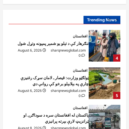
ننګرهار کې د تېلو یو شمېر پمپونه وتړل شول
August 6, 2026
sharqnewsglobal.com
0
Trending News
4
افغانستان
ټولګټو وزارت: قیصار ـ لامان سړک رغنیزې
چارې په بېلابېلو برخو کې روانې دي
August 6, 2026
sharqnewsglobal.com
5
0
افغانستان
پاکستان له افغانستان سره د سوداګرۍ او
ټرانزیټ لارې بېرته پرانیزي
August 8, 2026
sharqnewsglobal.com
1
0
نړۍ
کیېف ته څېرمه د روسیې په تازه بریدونو کې
درې کسان وژل شوي
August 8, 2026
sharqnewsglobal.com