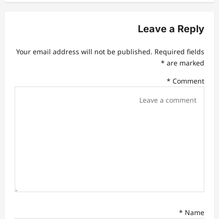
a
v
Leave a Reply
i
Your email address will not be published.
Required fields
g
*
are marked
a
*
Comment
t
i
o
n
*
Name