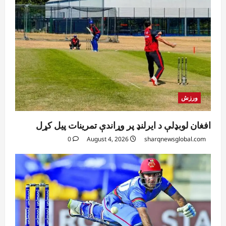
ورزش
افغان لوبډلې د ایرلنډ پر وړاندې تمرینات پیل کړل
0
August 4, 2026
sharqnewsglobal.com