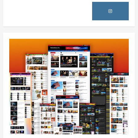
0
افغانستان
پاکستان له افغانستان سره د سوداګرۍ او
ټرانزیټ لارې بېرته پرانیزي
August 8, 2026
sharqnewsglobal.com
1
0
نړۍ
کیېف ته څېرمه د روسیې په تازه بریدونو کې
درې کسان وژل شوي
August 8, 2026
sharqnewsglobal.com
2
0
افغانستان
د ټاپي پروژې ۱۱۶ کیلومتره نل‌لیکه بشپړه
شوې
August 8, 2026
sharqnewsglobal.com
3
0
افغانستان