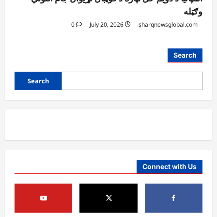
وګټله
0
July 20, 2026
sharqnewsglobal.com
افغانستان
Search
د ټاپي پروژې ۱۱۶ کیلومتره نل‌لیکه بشپړه
شوې
Search
August 8, 2026
sharqnewsglobal.com
3
0
افغانستان
ننګرهار کې د تېلو یو شمېر پمپونه وتړل شول
August 6, 2026
sharqnewsglobal.com
0
4
Connect with Us
افغانستان
ټولګټو وزارت: قیصار ـ لامان سړک رغنیزې
چارې په بېلابېلو برخو کې روانې دي
August 6, 2026
sharqnewsglobal.com
5