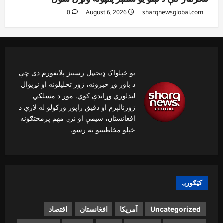
0
August 6, 2026
sharqnewsglobal.com
یو خپلواک ډیجیټل رسنیز پلاتفورم دی چې
د باور وړ خبرونه، ژور تحلیلونه او نړیوال
لیدلوري وړاندې کوي. موږ د مسلکي
ژورنالېزم او دقیق راپور ورکولو له لارې د
افغانستان، سیمې او نړۍ مهم پرمختګونه
خپلو مخاطبینو ته رسو.
کټګورۍ
Uncategorized
آمریکا
افغانستان
اقتصاد