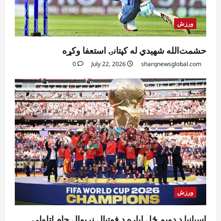
ورزش
حشمت‌الله شهیدي له کپتانۍ استعفا وکړه
0
July 22, 2026
sharqnewsglobal.com
ورزش
اسپانیا د دویم ځل لپاره د فوټبال نړیوال جام اتلولي