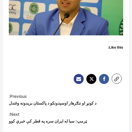
Like this:
P
Previous:
o
د کونړ او ننګرهار اوسېدونکو د پاکستان بریدونه وغندل
s
Next:
t
ټرمپ: سبا له ایران سره په قطر کې خبرې کوو
n