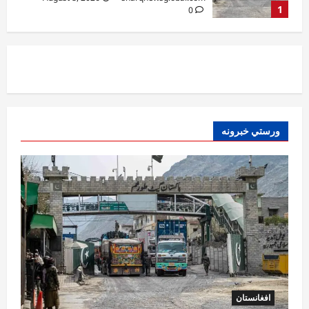
2
0
افغانستان
د ټاپي پروژې ۱۱۶ کیلومتره نل‌لیکه بشپړه
شوې
August 8, 2026
sharqnewsglobal.com
3
0
ورستي خبرونه
افغانستان
ننګرهار کې د تېلو یو شمېر پمپونه وتړل شول
August 6, 2026
sharqnewsglobal.com
0
4
افغانستان
ټولګټو وزارت: قیصار ـ لامان سړک رغنیزې
چارې په بېلابېلو برخو کې روانې دي
August 6, 2026
sharqnewsglobal.com
5
0
افغانستان