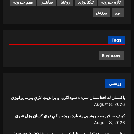
تازه خبرونه
تیکنالوژی
روغتیا
ساینس
مهم خبرونه
نړۍ
ورزش
Tags
Business
ورستي
پاکستان له افغانستان سره د سوداګرۍ او ټرانزیټ لارې بېرته پرانیزي
August 8, 2026
کیېف ته څېرمه د روسیې په تازه بریدونو کې درې کسان وژل شوي
August 8, 2026
د ټاپي پروژې ۱۱۶ کیلومتره نل‌لیکه بشپړه شوې
August 8, 2026