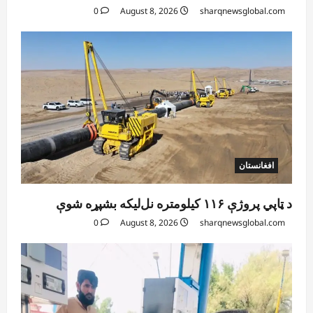
0
August 8, 2026
sharqnewsglobal.com
افغانستان
د ټاپي پروژې ۱۱۶ کیلومتره نل‌لیکه بشپړه شوې
0
August 8, 2026
sharqnewsglobal.com