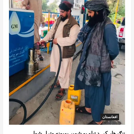
افغانستان
ننګرهار کې د تېلو یو شمېر پمپونه وتړل شول