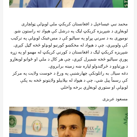
محمد نبي عیساخېل د افغانستان کرېکټ ملي لوبډلې ټولچاری
لوبغاړی د شپږیزه کرېکټ لیګ په درشل کې هېواد ته راستون شو.
نوموړی به د سږني پړاو په سیالیو کې د مس‌عینک لوبډلې په ترکیب
کې ولوبېږي، چې د هېواد له مخکښو کورنیو لوبډلو څخه ګڼل کېږي.
شپږیزه کرېکټ لیګ د افغانستان د کورني کرېکټ له مهمو او په زړه
پورې سیالیو څخه شمېرل کېږي، چې هر کال د ملي او ځوانو لوبغاړو
د وړتیاوو د څرګندولو لپاره ښه زمینه برابروي.
دغه سیالۍ به راتلونکې چهارشنبې په ورځ د خوست ولایت په مرکز
کې رسماً پیل شي، چې د هېواد له بېلابېلو ولایتونو څخه به پکې
لوبډلې او ستوري لوبغاړي برخه واخلي
مسعود عربزی