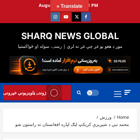
Ski
August 8, 2026
5:45:33 PM
Translate »
t
Instagram
Youtube
Twitter
Facebook
conten
SHARQ NEWS GLOBAL
Primary
ژوندۍ ټلویزیوني خپرونی
Menu
Home
ورزش
محمد نبي د شپږیزې کرېکټ لیګ لپاره افغانستان ته راستون شو