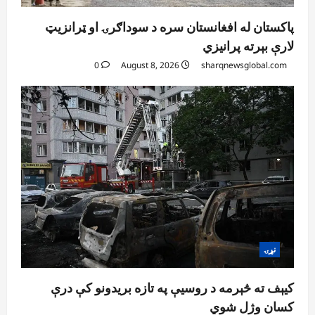
پاکستان له افغانستان سره د سوداګرۍ او ټرانزیټ
لارې بېرته پرانیزي
0
August 8, 2026
sharqnewsglobal.com
نړۍ
کیېف ته څېرمه د روسیې په تازه بریدونو کې درې
کسان وژل شوي