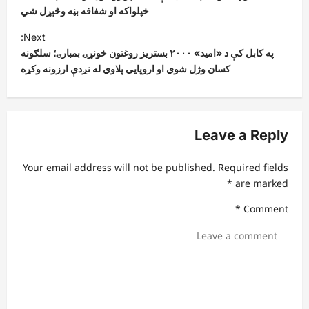
s
خپلواکه او شفافه بڼه وڅېړل شي
t
Next:
په کابل کې د «امید» ۲۰۰۰ بستریز روغتون خونړۍ بمبارۍ؛ سلګونه
n
کسان وژل شوي او اروپايي پلاوي له نږدې ارزونه وکړه
a
v
i
Leave a Reply
g
a
Your email address will not be published.
Required fields
t
*
are marked
i
*
Comment
o
n