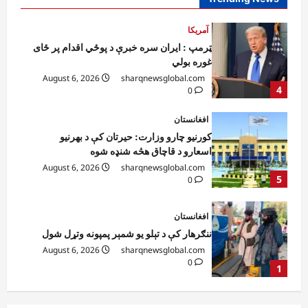
4
0
افغانستان
کورنیو چارو وزارت: حیرتان کې د بهرنیو
اسعارو د قاچاق هڅه شنډه شوه
August 6, 2026
sharqnewsglobal.com
5
0
افغانستان
ننګرهار کې د تېلو یو شمېر پمپونه وتړل شول
August 6, 2026
sharqnewsglobal.com
0
1
افغانستان
ټولګټو وزارت: قیصار ـ لامان سړک رغنیزې
چارې په بېلابېلو برخو کې روانې دي
August 6, 2026
sharqnewsglobal.com
2
0
آمریکا