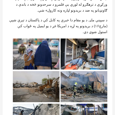
ورکړي د ترهګرو له لوري یې قلمرو د سرحدونو څخه د باندې د
ګاونډیانو په ضد د بریدونو لپاره ونه کارول» شي.
د سپېنې ماڼۍ د یو مقام دا خبرې په کابل کې د پاکستان د تېرې شپې
(مارچ۱۶) د بریدونو په اړه د امریکا غږ د یو ایمیل په ځواب کې
استول شوي دي.