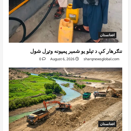
افغانستان
ننګرهار کې د تېلو یو شمېر پمپونه وتړل شول
0
August 6, 2026
sharqnewsglobal.com
افغانستان