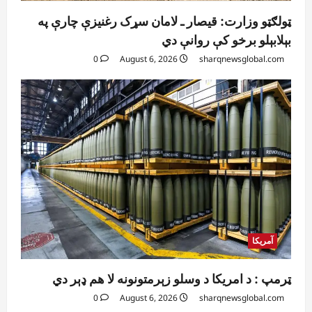
ټولګټو وزارت: قیصار ـ لامان سړک رغنیزې چارې په
بېلابېلو برخو کې روانې دي
0
August 6, 2026
sharqnewsglobal.com
آمریکا
ټرمپ : د امریکا د وسلو زېرمتونونه لا هم ډېر دي
0
August 6, 2026
sharqnewsglobal.com