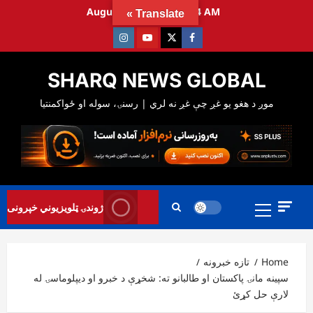
Ski
August 8, 2026
1:55:25 AM
Translate »
t
Instagram
Youtube
Twitter
Facebook
conten
SHARQ NEWS GLOBAL
Primary
ژوندۍ ټلویزیوني خپرونی
Menu
Home
تازه خبرونه
سپینه مانۍ پاکستان او طالبانو ته: شخړې د خبرو او دیپلوماسۍ له
لارې حل کړئ