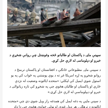
سپینې ماڼۍ د پاکستان او طالبانو څخه وغوښتل چې روانې شخړې د
خبرو او دپلوماسۍ له لارې حل کړي.
د سپینې ماڼۍ مطبوعاتي څانګې د افغانستان او پاکستان ترمنځ د
روانو شخړو په اړه امریکا غږ ته د یوې پوښتنې په ځواب کې په یو
استول شوي ایمیل کې لیکلي: «متحده ایالتونه وضعیت له نژدې
څاري او پاکستان او طالبان هڅوي چې په شخړو کې تازه زیاتوالی د
خبرو او دیپلوماسې له لارې حل کړي.»
د سپنې ماڼې په دغه ایمل کې همدغه راز ویل شوي دي چې «متحده
ایالتونه د ترهګرۍ هر ډول غندي او ټولې خواوې هڅوي چې دا ډاډ