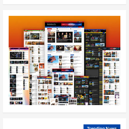
ننګرهار کې د تېلو یو شمېر پمپونه وتړل شول
August 6, 2026
sharqnewsglobal.com
0
1
افغانستان
ټولګټو وزارت: قیصار ـ لامان سړک رغنیزې
چارې په بېلابېلو برخو کې روانې دي
August 6, 2026
sharqnewsglobal.com
2
0
آمریکا
ټرمپ : د امریکا د وسلو زېرمتونونه لا هم ډېر
دي
August 6, 2026
sharqnewsglobal.com
3
0
آمریکا
ټرمپ : ایران سره خبرې د پوځي اقدام پر ځای
غوره بولي
August 6, 2026
sharqnewsglobal.com
Trending News