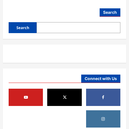
آمریکا
Search
ټرمپ : د امریکا د وسلو زېرمتونونه لا هم ډېر
دي
Search
August 6, 2026
sharqnewsglobal.com
3
0
آمریکا
ټرمپ : ایران سره خبرې د پوځي اقدام پر ځای
غوره بولي
August 6, 2026
sharqnewsglobal.com
4
0
Connect with Us
افغانستان
کورنیو چارو وزارت: حیرتان کې د بهرنیو
اسعارو د قاچاق هڅه شنډه شوه
August 6, 2026
sharqnewsglobal.com
5
0
افغانستان