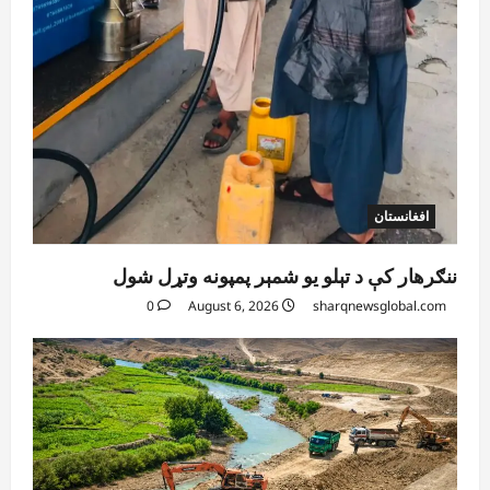
افغانستان
ننګرهار کې د تېلو یو شمېر پمپونه وتړل شول
0
August 6, 2026
sharqnewsglobal.com