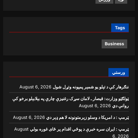
Tags
Business
ورستي
ننګرهار کې د تېلو یو شمېر پمپونه وتړل شول
August 6, 2026
ټولګټو وزارت: قیصار ـ لامان سړک رغنیزې چارې په بېلابېلو برخو کې
روانې دي
August 6, 2026
ټرمپ : د امریکا د وسلو زېرمتونونه لا هم ډېر دي
August 6, 2026
ټرمپ : ایران سره خبرې د پوځي اقدام پر ځای غوره بولي
August
6, 2026