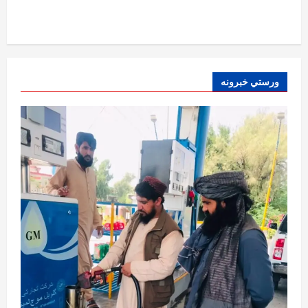
ټرمپ : د امریکا د وسلو زېرمتونونه لا هم ډېر
دي
August 6, 2026
sharqnewsglobal.com
3
0
آمریکا
ورستي خبرونه
ټرمپ : ایران سره خبرې د پوځي اقدام پر ځای
غوره بولي
August 6, 2026
sharqnewsglobal.com
4
0
افغانستان
کورنیو چارو وزارت: حیرتان کې د بهرنیو
اسعارو د قاچاق هڅه شنډه شوه
August 6, 2026
sharqnewsglobal.com
5
0