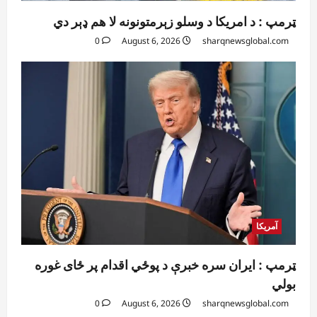
ټرمپ : د امریکا د وسلو زېرمتونونه لا هم ډېر دي
0
August 6, 2026
sharqnewsglobal.com
آمریکا
ټرمپ : ایران سره خبرې د پوځي اقدام پر ځای غوره
بولي
0
August 6, 2026
sharqnewsglobal.com