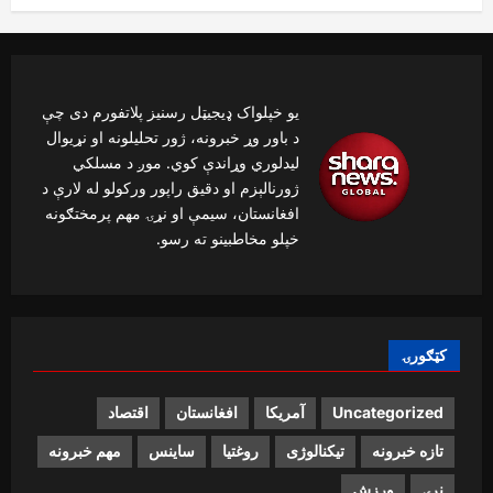
یو خپلواک ډیجیټل رسنیز پلاتفورم دی چې
د باور وړ خبرونه، ژور تحلیلونه او نړیوال
لیدلوري وړاندې کوي. موږ د مسلکي
ژورنالېزم او دقیق راپور ورکولو له لارې د
افغانستان، سیمې او نړۍ مهم پرمختګونه
خپلو مخاطبینو ته رسو.
کټګورۍ
Uncategorized
آمریکا
افغانستان
اقتصاد
تازه خبرونه
تیکنالوژی
روغتیا
ساینس
مهم خبرونه
نړۍ
ورزش