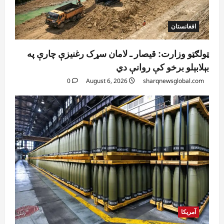
افغانستان
ټولګټو وزارت: قیصار ـ لامان سړک رغنیزې چارې په
بېلابېلو برخو کې روانې دي
0
August 6, 2026
sharqnewsglobal.com
آمریکا