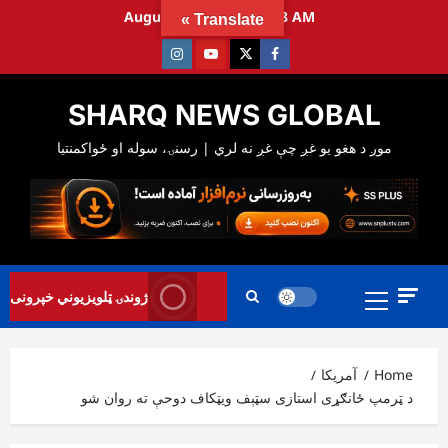
Ski
August 9, 2026
9:11:49 AM
Translate »
t
Instagram
Youtube
Twitter
Facebook
conten
SHARQ NEWS GLOBAL
Primary
ژوندۍ ټلویزیوني خپرونی
Menu
Home
آمریکا
د ټرمپ ځانګړی استازی سټېف ویټکاف دوحې ته روان شو