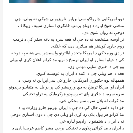
دوو امریکايي چارواکو سي‌اېن‌اېن تلویزیوني شبکې ته ویلي، چې
منځني ختیځ لپاره د ډونلډ ټرمپ ځانګړی استازی سټېف ویټکاف
دوحې ته روان شوی دی.
تر اوسه مشخصه نه ده چې له هغه سره په دغه سفر کې د ټرمپ
زوم جارېد کوشنر هم ملګری دی، که څنګه.‌
تر دې ورمخکې د امریکا متحدو ایالتونو ولسمشر سې‌شنبه په دوحه
کې د خپلو استازو او ایران ترمنځ د نویو مذاکراتو اعلان کړی او ویلي
وو چې دا خبرې ښايي مهمې وي.
هغه دا هم ویلي چې دا کتنه د ایران په غوښتنه کېږي.
هممهاله یوه جګپوړي امریکايي چارواکي سي‌اېن‌اېن ته ویلي، د
ایران او امریکا ترمنځ په دې وروستیو کې پر یو بل له متقابلو بریدونو
سره سره، د جګړې پای ته رسېدو هوکړه‌لیک په تړاو تخنیکي
مذاکرات له پلان سره سم مخکې ځي.‌
خو دا په داسې حال کې ده چې د ایران بهرنیو چارو وزارت بیا د
مذاکراتو هر ډول پلان رد کړی او ویلي دي چې د دوی استازي دوحې
ته د ایران د شتمنیو د ازادېدو لپاره ځي.
د ایران د مذاکراتي پلاوي د تخنیکي برخې مشر کاظم غریب‌ابادي د