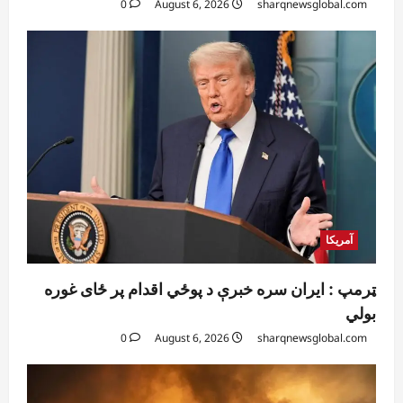
0
August 6, 2026
sharqnewsglobal.com
آمریکا
ټرمپ : ایران سره خبرې د پوځي اقدام پر ځای غوره
بولي
0
August 6, 2026
sharqnewsglobal.com