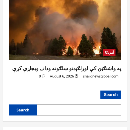
آمریکا
په واشنګټن کې اورلګېدنو سلګونه ودانۍ ویجاړې کړې
0
August 6, 2026
sharqnewsglobal.com
Search
Search