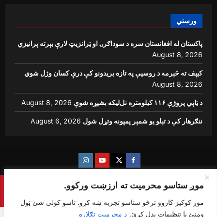
ورستي
پاکستان له افغانستان سره د سوداګرۍ او ټرانزیټ لارې بېرته پرانیزي
August 8, 2026
کیېف ته څېرمه د روسیې په تازه بریدونو کې درې کسان وژل شوي
August 8, 2026
د ټاپي پروژې ۱۱۶ کیلومتره نل‌لیکه بشپړه شوې
August 8, 2026
ننګرهار کې د تېلو یو شمېر پمپونه وتړل شول
August 6, 2026
Instagram
Youtube
Twitter
Facebook
موږ ستاسو محرمیت ته ارزښت ورکوو.
Copyright © {sharq news global} All rights reserved.
|
ReviewNews
by AF themes.
موږ کوکیز کاروو ترڅو ستاسو تجربه ښه کړو. تاسو کولی شئ ټول
ومنئ یا تنظیمات بدل کړئ.
د محرمیت تګلاره