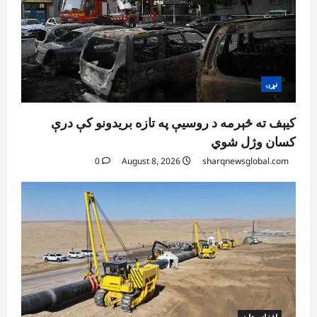
نړۍ
کیېف ته څېرمه د روسیې په تازه بریدونو کې درې
کسان وژل شوي
0
August 8, 2026
sharqnewsglobal.com