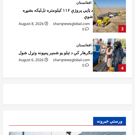
افغانستان
ننګرهار کې د تېلو یو شمېر پمپونه وتړل شول
August 6, 2026
sharqnewsglobal.com
0
4
افغانستان
ټولګټو وزارت: قیصار ـ لامان سړک رغنیزې
چارې په بېلابېلو برخو کې روانې دي
August 6, 2026
sharqnewsglobal.com
5
0
افغانستان
پاکستان له افغانستان سره د سوداګرۍ او
ټرانزیټ لارې بېرته پرانیزي
August 8, 2026
sharqnewsglobal.com
1
0
نړۍ
ورستي خبرونه
کیېف ته څېرمه د روسیې په تازه بریدونو کې
درې کسان وژل شوي