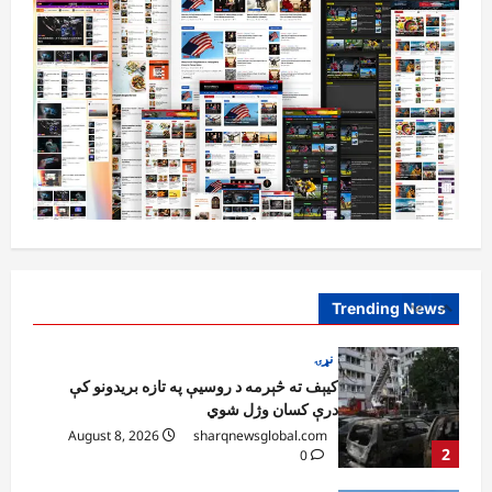
August 6, 2026
sharqnewsglobal.com
5
0
افغانستان
پاکستان له افغانستان سره د سوداګرۍ او
ټرانزیټ لارې بېرته پرانیزي
August 8, 2026
sharqnewsglobal.com
1
0
نړۍ
کیېف ته څېرمه د روسیې په تازه بریدونو کې
درې کسان وژل شوي
August 8, 2026
sharqnewsglobal.com
Trending News
2
0
افغانستان
د ټاپي پروژې ۱۱۶ کیلومتره نل‌لیکه بشپړه
شوې
August 8, 2026
sharqnewsglobal.com
3
0