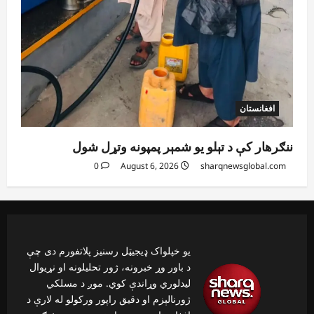
افغانستان
ننګرهار کې د تېلو یو شمېر پمپونه وتړل شول
0
August 6, 2026
sharqnewsglobal.com
یو خپلواک ډیجیټل رسنیز پلاتفورم دی چې
د باور وړ خبرونه، ژور تحلیلونه او نړیوال
لیدلوري وړاندې کوي. موږ د مسلکي
ژورنالېزم او دقیق راپور ورکولو له لارې د