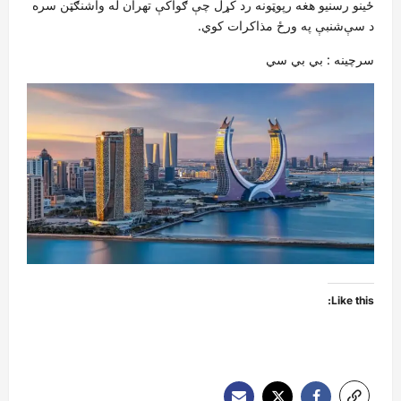
ځينو رسنیو هغه رپوټونه رد کړل چې ګواکې تهران له واشنګټن سره
د سې‌شنبې په ورځ مذاکرات کوي.
سرچینه : بي بي سي
Like this: