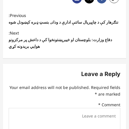
P
Previous:
o
ننګرهار کې د چاپېریال ساتنې ادارې د ودانۍ بنسټ ډبره کېښودل شوه
s
Next:
t
دفاع وزارت: بلوچستان او خیبرپښتونخوا کې د داعش پر مرکزونو
هوايي بریدونه کړي
n
a
v
Leave a Reply
i
g
Your email address will not be published.
Required fields
a
*
are marked
t
*
Comment
i
o
n