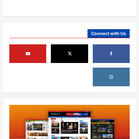
Connect with Us
افغانستان
د ټاپي پروژې ۱۱۶ کیلومتره نل‌لیکه بشپړه
شوې
August 8, 2026
sharqnewsglobal.com
3
0
افغانستان
ننګرهار کې د تېلو یو شمېر پمپونه وتړل شول
August 6, 2026
sharqnewsglobal.com
0
4
افغانستان
ټولګټو وزارت: قیصار ـ لامان سړک رغنیزې
چارې په بېلابېلو برخو کې روانې دي