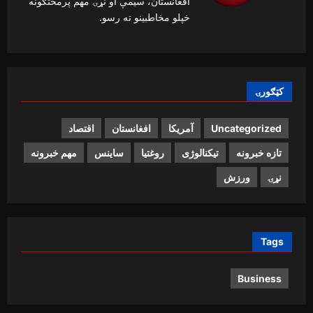
افغانستان، سیمې او نړۍ مهم پرمختګونه
خپلو مخاطبینو ته رسو.
کټګورۍ
Uncategorized
آمریکا
افغانستان
اقتصاد
تازه خبرونه
تیکنالوژی
روغتیا
ساینس
مهم خبرونه
نړۍ
ورزش
Tags
Business