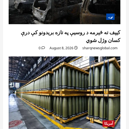
نړۍ
کیېف ته څېرمه د روسیې په تازه بریدونو کې درې
کسان وژل شوي
0
August 8, 2026
sharqnewsglobal.com
آمریکا