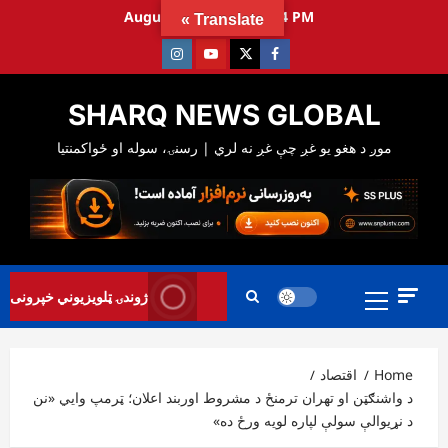
Ski
August 9, 2026
1:01:35 PM
Translate »
t
Instagram
Youtube
Twitter
Facebook
conten
SHARQ NEWS GLOBAL
Primary
ژوندۍ ټلویزیوني خپرونی
Menu
Home
اقتصاد
د واشنګټن او تهران ترمنځ د مشروط اوربند اعلان؛ ټرمپ وايي «نن
د نړیوالې سولې لپاره لویه ورځ ده»