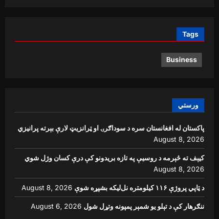
Tags
Business
ورستي
پاکستان له افغانستان سره د سوداګرۍ او ټرانزیټ لارې بېرته پرانیزي
August 8, 2026
کیېف ته څېرمه د روسیې په تازه بریدونو کې درې کسان وژل شوي
August 8, 2026
د ټاپي پروژې ۱۱۶ کیلومتره نل‌لیکه بشپړه شوې
August 8, 2026
ننګرهار کې د تېلو یو شمېر پمپونه وتړل شول
August 6, 2026