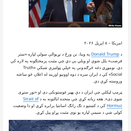
امریکا – ۸ اپرېل ۲۰۲۶
د
Donald Trump
په وینا، نن ورځ د نړیوالې سولې لپاره «ستر
فرصت» بلل شوې او ویلي یې دي چې مثبت پرمختګونه په لاره کې
دي. نوموړي دغه څرګندونې په خپلې ټولنیزې شبکې «Truth
Social» کې د ایران سره د دوه اوونیو اوربند له اعلان څو ساعته
وروسته کړې دي.
ټرمپ لیکلي چې ایران د دې بهیر غوښتونکی دی او «نور ستړی
شوی دی». هغه زیاته کړې چې متحده ایالتونه به د
Strait of
Hormuz
کې د کښتیو د تګ راتګ اسانتیا برابره کړي او دا وضعیت
کولی شي د سیمې لپاره یو نوی مثبت پړاو پیل کړي.