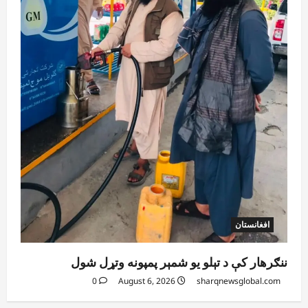
افغانستان
ننګرهار کې د تېلو یو شمېر پمپونه وتړل شول
0
August 6, 2026
sharqnewsglobal.com