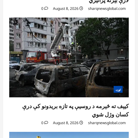
لارې بېرته پرانیزي
0
4
0
August 8, 2026
sharqnewsglobal.com
افغانستان
ټولګټو وزارت: قیصار ـ لامان سړک رغنیزې
چارې په بېلابېلو برخو کې روانې دي
August 6, 2026
sharqnewsglobal.com
5
0
نړۍ
کیېف ته څېرمه د روسیې په تازه بریدونو کې درې
کسان وژل شوي
0
August 8, 2026
sharqnewsglobal.com