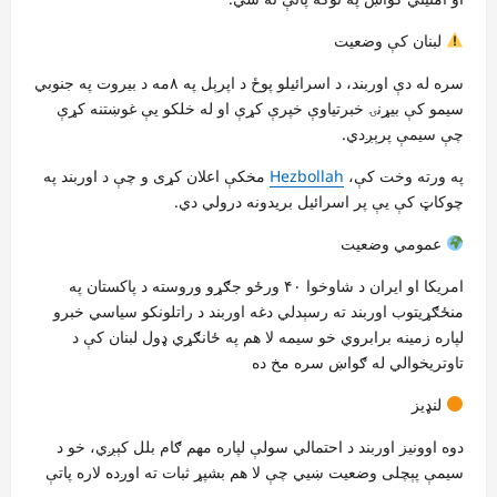
لبنان کې وضعیت
سره له دې اوربند، د اسرائیلو پوځ د اپرېل په ۸مه د بیروت په جنوبي
سیمو کې بیړنۍ خبرتیاوې خپرې کړې او له خلکو یې غوښتنه کړې
چې سیمې پرېږدي.
په ورته وخت کې،
Hezbollah
مخکې اعلان کړی و چې د اوربند په
چوکاټ کې یې پر اسرائیل بریدونه درولي دي.
عمومي وضعیت
امریکا او ایران د شاوخوا ۴۰ ورځو جګړو وروسته د پاکستان په
منځګړیتوب اوربند ته رسېدلي دغه اوربند د راتلونکو سیاسي خبرو
لپاره زمینه برابروي خو سیمه لا هم په ځانګړي ډول لبنان کې د
تاوتریخوالي له ګواښ سره مخ ده
لنډیز
دوه اوونیز اوربند د احتمالي سولې لپاره مهم ګام بلل کېږي، خو د
سیمې پېچلی وضعیت ښيي چې لا هم بشپړ ثبات ته اوږده لاره پاتې