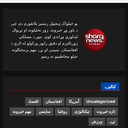
یو خپلواک ډیجیټل رسنیز پلاتفورم دی چې
د باور وړ خبرونه، ژور تحلیلونه او نړیوال
لیدلوري وړاندې کوي. موږ د مسلکي
ژورنالېزم او دقیق راپور ورکولو له لارې د
افغانستان، سیمې او نړۍ مهم پرمختګونه
خپلو مخاطبینو ته رسو.
کټګورۍ
Uncategorized
آمریکا
افغانستان
اقتصاد
تازه خبرونه
تیکنالوژی
روغتیا
ساینس
مهم خبرونه
نړۍ
ورزش