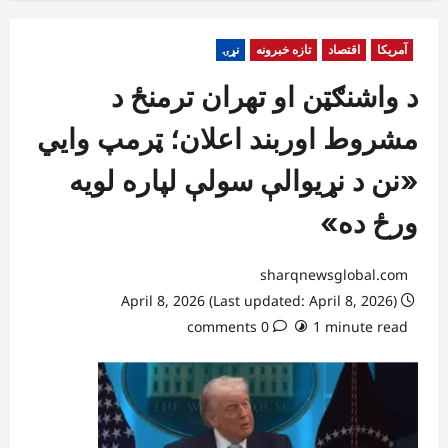
آمریکا
اقتصاد
تازه خبرونه
نړۍ
د واشنګټن او تهران ترمنځ د
مشروط اوربند اعلان؛ ټرمپ وايي
«نن د نړیوالې سولې لپاره لویه
ورځ ده»
sharqnewsglobal.com
April 8, 2026 (Last updated: April 8, 2026)
0 comments
1 minute read