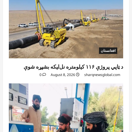
افغانستان
د ټاپي پروژې ۱۱۶ کیلومتره نل‌لیکه بشپړه شوې
0
August 8, 2026
sharqnewsglobal.com