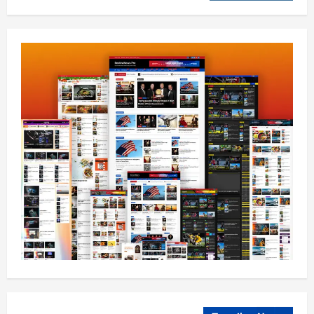
ننګرهار کې د تېلو یو شمېر پمپونه وتړل شول
August 6, 2026
sharqnewsglobal.com
0
4
افغانستان
ټولګټو وزارت: قیصار ـ لامان سړک رغنیزې
چارې په بېلابېلو برخو کې روانې دي
August 6, 2026
sharqnewsglobal.com
5
0
افغانستان
پاکستان له افغانستان سره د سوداګرۍ او
ټرانزیټ لارې بېرته پرانیزي
August 8, 2026
sharqnewsglobal.com
1
0
نړۍ
کیېف ته څېرمه د روسیې په تازه بریدونو کې
درې کسان وژل شوي
August 8, 2026
sharqnewsglobal.com