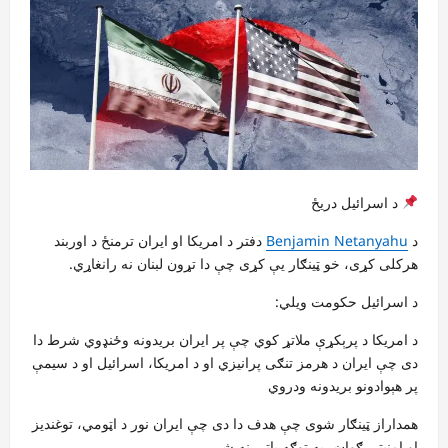
د اسرائیل دریځ
د
Benjamin Netanyahu
دفتر د امریکا او ایران ترمنځ د اوربند
هرکلی کړی، خو ټینګار یې کړی چې دا تړون لبنان نه رانغاړي.
د اسرائیل حکومت ویلي:
د امریکا د پرېکړې ملاتړ کوي چې پر ایران بریدونه وځنډوي شرط دا
دی چې ایران د هرمز تنګی پرانیزي او د امریکا، اسرائیل او د سیمې
پر هېوادونو بریدونه ودروي
همداراز ټینګار شوی چې هدف دا دی چې ایران نور د اټومي، توغندیز
او امنیتي ګواښ په توګه پاتې نه شي.