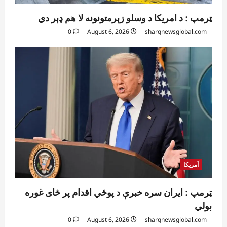
ټرمپ : د امریکا د وسلو زېرمتونونه لا هم ډېر دي
0
August 6, 2026
sharqnewsglobal.com
آمریکا
ټرمپ : ایران سره خبرې د پوځي اقدام پر ځای غوره
بولي
0
August 6, 2026
sharqnewsglobal.com