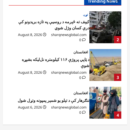
Trending News
2
0
افغانستان
د ټاپي پروژې ۱۱۶ کیلومتره نل‌لیکه بشپړه
شوې
August 8, 2026
sharqnewsglobal.com
3
0
افغانستان
ننګرهار کې د تېلو یو شمېر پمپونه وتړل شول
August 6, 2026
sharqnewsglobal.com
0
4
افغانستان
ټولګټو وزارت: قیصار ـ لامان سړک رغنیزې
چارې په بېلابېلو برخو کې روانې دي
August 6, 2026
sharqnewsglobal.com
5
0
افغانستان