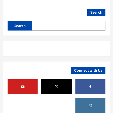
Search
Search
Connect with Us
افغانستان
د ټاپي پروژې ۱۱۶ کیلومتره نل‌لیکه بشپړه
شوې
August 8, 2026
sharqnewsglobal.com
3
0
افغانستان