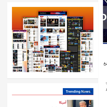
افغانستان
ټولګټو وزارت: قیصار ـ لامان سړک
رغنیزې چارې په بېلابېلو برخو کې
روانې دي
2
August 6,
sharqnewsglobal.com
0
2026
آمریکا
ټرمپ : د امریکا د وسلو زېرمتونونه لا
هم ډېر دي
August 6,
sharqnewsglobal.com
3
0
2026
نځ
آمریکا
ټرمپ : ایران سره خبرې د پوځي
اقدام پر ځای غوره بولي
August 6,
sharqnewsglobal.com
Trending News
4
0
2026
افغانستان
ه