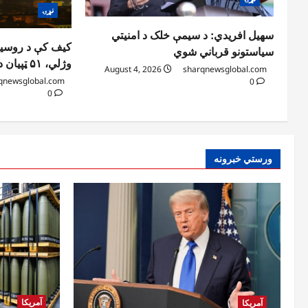
نړۍ
سهیل افریدي: د سیمې خلک د امنیتي
سیاستونو قرباني شوي
وژلي، ۵۱ ټپیان دي
August 4, 2026
sharqnewsglobal.com
qnewsglobal.com
0
0
ورستي خبرونه
آمریکا
آمریکا