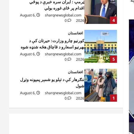
کورنیو چارو وزارت: حیرتان کې د
بهرنیو اسعارو د قاچاق هڅه شنډه شوه
August 6,
sharqnewsglobal.com
5
0
2026
افغانستان
ننګرهار کې د تېلو یو شمېر پمپونه وتړل
شول
August 6,
sharqnewsglobal.com
1
0
2026
افغانستان
ټولګټو وزارت: قیصار ـ لامان سړک
رغنیزې چارې په بېلابېلو برخو کې
روانې دي
2
August 6,
sharqnewsglobal.com
0
2026
آمریکا
ټرمپ : د امریکا د وسلو زېرمتونونه لا
هم ډېر دي
August 6,
sharqnewsglobal.com