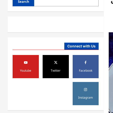
Search
هم ډېر دي
August 6,
sharqnewsglobal.com
3
0
2026
آمریکا
ټرمپ : ایران سره خبرې د پوځي
اقدام پر ځای غوره بولي
August 6,
sharqnewsglobal.com
4
Connect with Us
0
2026
افغانستان
کورنیو چارو وزارت: حیرتان کې د
بهرنیو اسعارو د قاچاق هڅه شنډه شوه
Youtube
Twitter
Facebook
August 6,
sharqnewsglobal.com
5
0
2026
افغانستان
ننګرهار کې د تېلو یو شمېر پمپونه وتړل
Instagram
شول
August 6,
sharqnewsglobal.com
1
0
2026