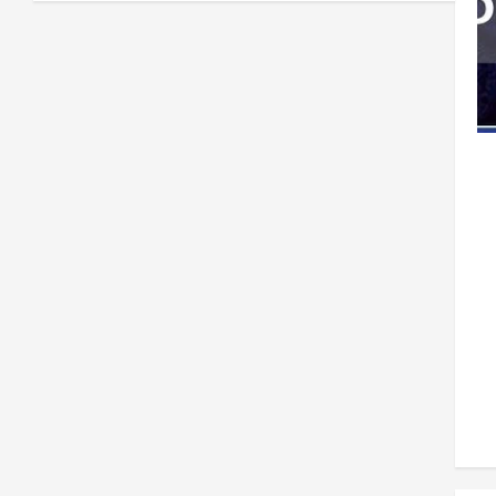
3
0
2026
آمریکا
ټرمپ : ایران سره خبرې د پوځي
اقدام پر ځای غوره بولي
August 6,
sharqnewsglobal.com
4
0
2026
افغانستان
کورنیو چارو وزارت: حیرتان کې د
بهرنیو اسعارو د قاچاق هڅه شنډه شوه
August 6,
sharqnewsglobal.com
5
0
2026