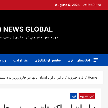
Ski
August 6, 2026
7:19:52 PM
t
conten
 NEWS GLOBAL
افغانستان
نړۍ
ساینس او تکنالوژي
هنر او ادب
ورز
Home
تازه خبرونه
د ایران او پاکستان د بهرنیو چارو وزیرانو د س
تازه خبرونه
نړۍ
د ایران او پاکستان د بهرنیو چا