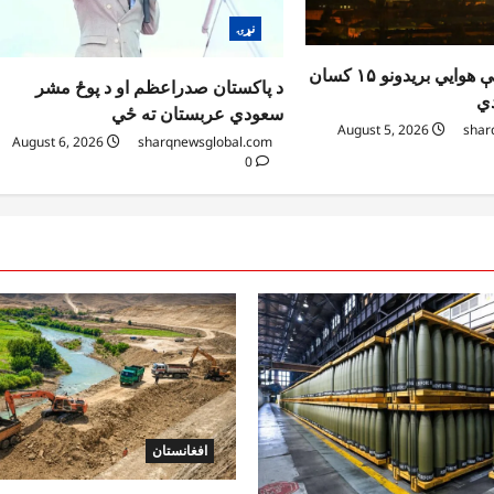
نړۍ
کیف کې د روسیې هوايي بریدونو ۱۵ کسان
د پاکستان صدراعظم او د پوځ مشر
سعودي عربستان ته ځي
August 5, 2026
shar
August 6, 2026
sharqnewsglobal.com
0
افغانستان