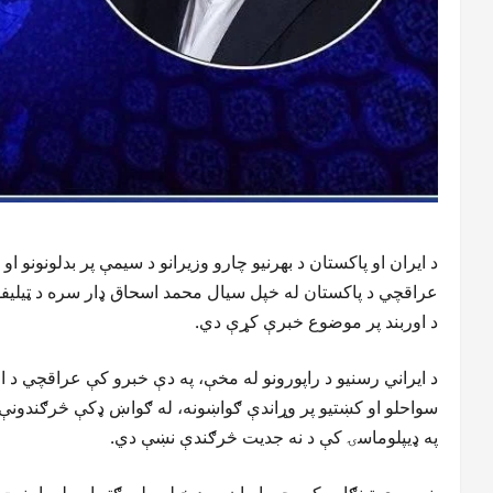
د ایران او پاکستان د بهرنیو چارو وزیرانو د سیمې پر بدلونونو ا
عراقچي د پاکستان له خپل سیال محمد اسحاق ډار سره د ټیلیفوني
د اوربند پر موضوع خبرې کړې دي.
د ایراني رسنیو د راپورونو له مخې، په دې خبرو کې عراقچي د ا
سواحلو او کښتیو پر وړاندې ګواښونه، له ګواښ ډکې څرګندونې،
په ډیپلوماسۍ کې د نه جديت څرګندې نښې دي.
نوموړي ټینګار وکړ، چې ایران به د خپلو ملي ګټو او ملي امنیت د