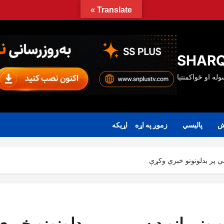
Translate »
SHARQ
ش
پالیسي
زموږ په اړه
اړیکه
یمې پر بدلونونو خبرې وکړې
رو وزیرانو د سیمې پر بدلونونو خبرې