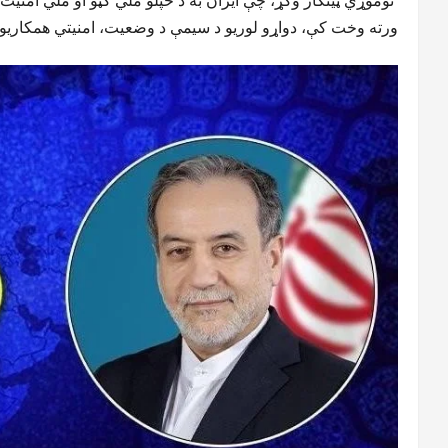
ورته وخت کې، دواړو لوریو د سیمې د وضعیت، امنیتي همکاریو ا