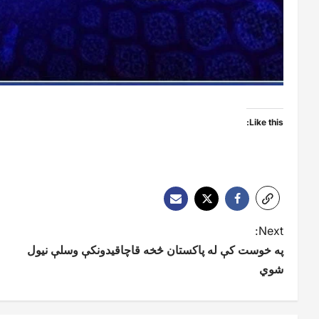
Like this:
P
Next:
په خوست کې له پاکستان څخه قاچاقیدونکې وسلې نیول
o
شوي
s
t