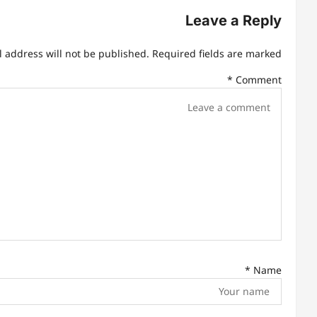
n
Leave a Reply
a
l address will not be published.
Required fields are marked
v
*
Comment
i
g
a
t
i
o
n
*
Name