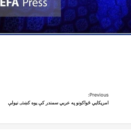
Previous:
امریکايي ځواکونو په عربي سمندر کې یوه کښتۍ نیولې