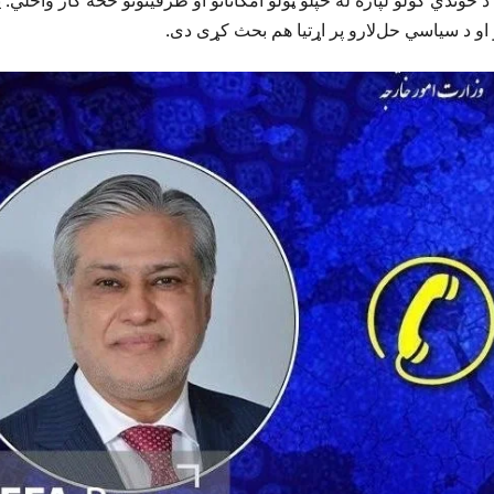
و د سیاسي حل‌لارو پر اړتیا هم بحث کړی دی.