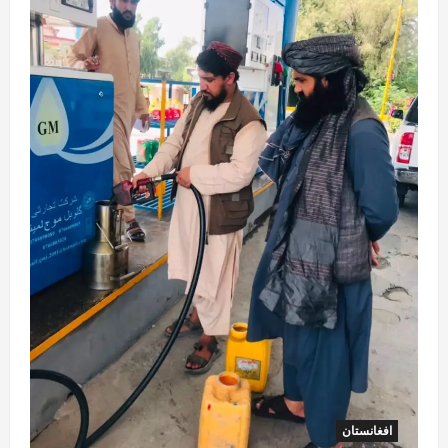
افغانستان
کورنیو چارو وزارت: حیرتان کې د بهرنیو
اسعارو د قاچاق هڅه شنډه شوه
August 6, 2026
sharqnewsglobal.com
5
0
افغانستان