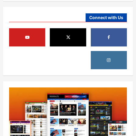
August 6, 2026
sharqnewsglobal.com
4
0
Connect with Us
افغانستان
کورنیو چارو وزارت: حیرتان کې د بهرنیو
اسعارو د قاچاق هڅه شنډه شوه
August 6, 2026
sharqnewsglobal.com
5
0
افغانستان
ننګرهار کې د تېلو یو شمېر پمپونه وتړل شول
August 6, 2026
sharqnewsglobal.com
0
1
افغانستان
ټولګټو وزارت: قیصار ـ لامان سړک رغنیزې
چارې په بېلابېلو برخو کې روانې دي
August 6, 2026
sharqnewsglobal.com
2
0