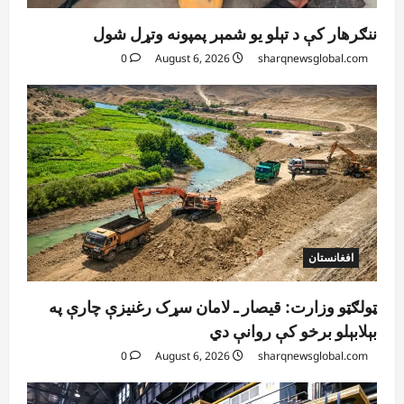
ننګرهار کې د تېلو یو شمېر پمپونه وتړل شول
0
August 6, 2026
sharqnewsglobal.com
افغانستان
ټولګټو وزارت: قیصار ـ لامان سړک رغنیزې چارې په
بېلابېلو برخو کې روانې دي
0
August 6, 2026
sharqnewsglobal.com