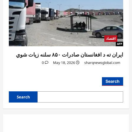
اقتصاد
ایران ته د افغانستان صادرات ۸۵۰ سلنه زیات شوي
0
May 18, 2026
sharqnewsglobal.com
آمریکا
Search
ټرمپ : د امریکا د وسلو زېرمتونونه لا هم ډېر
دي
Search
August 6, 2026
sharqnewsglobal.com
3
0
آمریکا
ټرمپ : ایران سره خبرې د پوځي اقدام پر ځای
غوره بولي