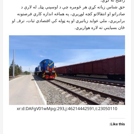
حق شناس زیاته کړې هر څومره چې د اوسپنې پټلۍ له لارې د
صادراتو او انتقالاتو کچه لوړيږي، په هماغه اندازه کاري فرصتونه
برابریږي، ملي عواید زياتيږي او په ټوله کې اقتصادي ثبات، ترقۍ او
ځان بسياينې ته لاره هواریږي.
xr:d:DAFgV01wMpg:293,j:46214442591,t:23050110
Like this: