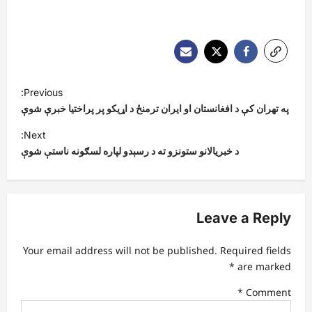
P
Previous:
o
په تهران کې د افغانستان او ایران ترمنځ د اړیکو پر پراختیا خبرې شوې
s
Next:
t
د خبریالانو ستونزو ته د رسېدو لپاره لسګونه ناستې شوې
n
a
v
Leave a Reply
i
Your email address will not be published.
Required fields
g
*
are marked
a
*
Comment
t