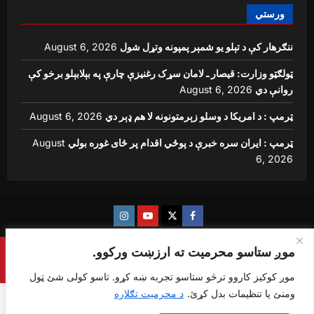
ورستي
ننګرهار کې د تېلو یو شمېر پمپونه وتړل شول
August 6, 2026
ټولګټو وزارت: قیصار ـ لامان سړک رغنیزې چارې په بېلابېلو برخو کې
روانې دي
August 6, 2026
ټرمپ : د امریکا د وسلو زېرمتونونه لا هم ډېر دي
August 6, 2026
ټرمپ : ایران سره خبرې د پوځي اقدام پر ځای غوره بولي
August
6, 2026
Instagram
Youtube
Twitter
Facebook
موږ ستاسو محرمیت ته ارزښت ورکوو.
Copyright © {sharq news global} All rights reserved.
|
ReviewNews
by AF themes.
موږ کوکیز کاروو ترڅو ستاسو تجربه ښه کړو. تاسو کولی شئ ټول
ومنئ یا تنظیمات بدل کړئ.
د محرمیت تګلاره