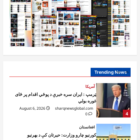
آمریکا
ټرمپ : د امریکا د وسلو زېرمتونونه لا هم ډېر
دي
August 6, 2026
sharqnewsglobal.com
3
0
آمریکا
ټرمپ : ایران سره خبرې د پوځي اقدام پر ځای
غوره بولي
August 6, 2026
sharqnewsglobal.com
Trending News
4
0
افغانستان
کورنیو چارو وزارت: حیرتان کې د بهرنیو
اسعارو د قاچاق هڅه شنډه شوه
August 6, 2026
sharqnewsglobal.com
5
0
افغانستان
ننګرهار کې د تېلو یو شمېر پمپونه وتړل شول