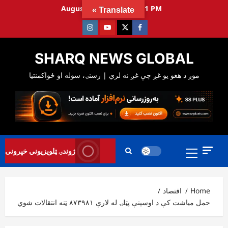
Ski
August 7, 2026
11:12:22 PM
Translate »
t
Instagram
Youtube
Twitter
Facebook
conten
SHARQ NEWS GLOBAL
Primary
ژوندۍ ټلویزیوني خپرونی
Menu
Home
اقتصاد
حمل میاشت کې د اوسپنې پټلۍ له لارې ۸۷۳۹۸۱ ټنه انتقالات شوي