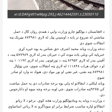
xr:d:DAFgV01wMpg:293,j:46214442591,t:23050110
د افغانستان د ټولګټو چارو وزارت وایي د همدې روان کال د حمل
میاشتې له شروع تر پایه د اوسپنې پټلۍ له لارې ۸۷۳۹۸۱ مټریک ټنه
انتقالات شوي دي
ددغه وزارت ویاند محمد اشرف حق شناس په یوه خپره کړې
خبرپاڼه کې ویلي یاده موده کې د حیرتان بندر له لارې ۵۷۷۹۸۹ ټنه، د
آقینې بندر له لارې ۸۲۹۵۲ ټنه، د تورغونډۍ بندر له لارې ۱۰۱۱۹۲ ټنه
او د خواف هرات ۱۱۱۸۴۸ له لارې ټنه انتقالات شوي، چې ټولټال
۸۷۳۹۸۱ ټنه نفتي، غیر نفتي او نور مواد دي، هېواد ته وارد او صادر
شوي
ویاند لیکلي د انتقالاتو له ډلې یوه برخه صادرات دي په حمل مياشت
کې ۹۲۷۵ټنه صادرات شوي ،چې لویه برخه وچه میوه او دانارجوس
دي.
د وزارت د ویاند په وینادټولګټو وزارت هڅه کوي، ترڅو د لا زیاتو
انتقالاتو لپاره مناسب شرایط برابر او سوداگرو ته لا زياتې اسانتياوې
رامنځ ته کړي.