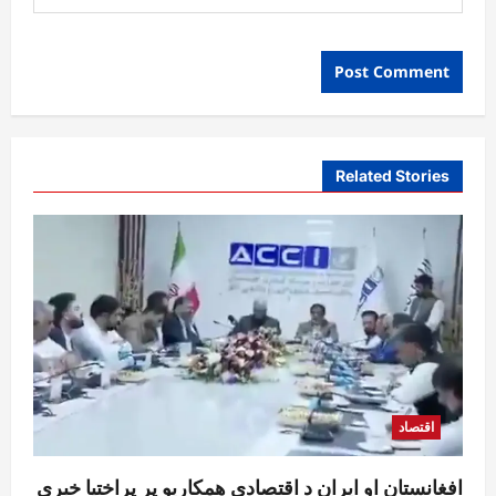
Related Stories
اقتصاد
افغانستان او ایران د اقتصادي همکاریو پر پراختیا خبرې