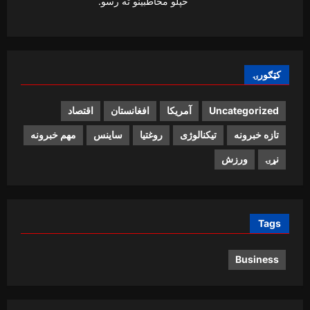
خپلو مخاطبینو ته رسو.
کټګورۍ
Uncategorized
آمریکا
افغانستان
اقتصاد
تازه خبرونه
تیکنالوژی
روغتیا
ساینس
مهم خبرونه
نړۍ
ورزش
Tags
Business