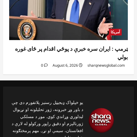
آمریکا
ټرمپ : ایران سره خبرې د پوځي اقدام پر ځای غوره
بولي
0
August 6, 2026
sharqnewsglobal.com
یو خپلواک ډیجیټل رسنیز پلاتفورم دی چې
د باور وړ خبرونه، ژور تحلیلونه او نړیوال
لیدلوري وړاندې کوي. موږ د مسلکي
ژورنالېزم او دقیق راپور ورکولو له لارې د
افغانستان، سیمې او نړۍ مهم پرمختګونه