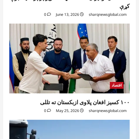
کړې
0
June 13, 2026
sharqnewsglobal.com
اقتصاد
۱۰۰ کسیز افغان پلاوی ازبکستان ته تللی
0
May 25, 2026
sharqnewsglobal.com