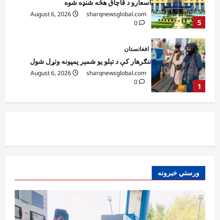
August 6, 2026
sharqnewsglobal.com
0
1
افغانستان
ټولګټو وزارت: قیصار ـ لامان سړک رغنیزې
چارې په بېلابېلو برخو کې روانې دي
August 6, 2026
sharqnewsglobal.com
2
0
آمریکا
ټرمپ : د امریکا د وسلو زېرمتونونه لا هم ډېر
دي
August 6, 2026
sharqnewsglobal.com
3
0
آمریکا
ورستي خبرونه
ټرمپ : ایران سره خبرې د پوځي اقدام پر ځای
غوره بولي
August 6, 2026
sharqnewsglobal.com
4
0