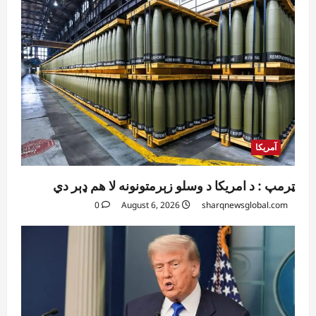
آمریکا
ټرمپ : د امریکا د وسلو زېرمتونونه لا هم ډېر دي
0
August 6, 2026
sharqnewsglobal.com