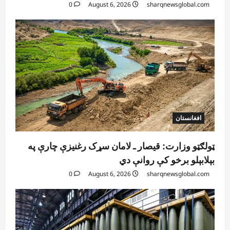
0
August 6, 2026
sharqnewsglobal.com
افغانستان
ټولګټو وزارت: قیصار ـ لامان سړک رغنیزې چارې په
بېلابېلو برخو کې روانې دي
0
August 6, 2026
sharqnewsglobal.com