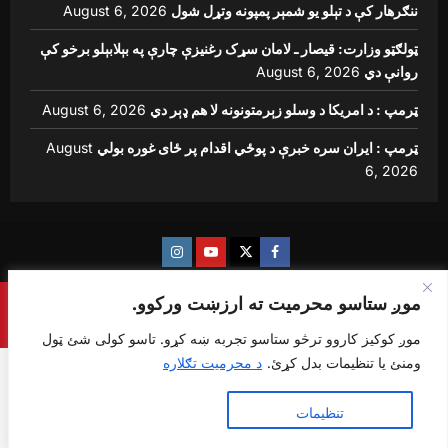
ننګرهار کې د تېلو یو شمېر پمپونه وتړل شول
August 6, 2026
ټولګټو وزارت: قیصار ـ لامان سړک رغنیزې چارې په بېلابېلو برخو کې
روانې دي
August 6, 2026
ټرمپ : د امریکا د وسلو زېرمتونونه لا هم ډېر دي
August 6, 2026
ټرمپ : ایران سره خبرې د پوځي اقدام پر ځای غوره بولي
August
6, 2026
Instagram
Youtube
Twitter
Facebook
موږ ستاسو محرمیت ته ارزښت ورکوو.
Copyright © {sharq news global} All rights reserved.
|
ReviewNews
by AF themes.
موږ کوکیز کاروو ترڅو ستاسو تجربه ښه کړو. تاسو کولی شئ ټول
ومنئ یا تنظیمات بدل کړئ.
د محرمیت تګلاره
ټول ومنئ
تنظیمات