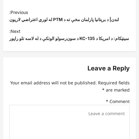
P
Previous:
o
لندن| د برېتانیا پارلمان مخې ته د PTM له لوري اعتراضي لاریون
s
Next:
t
سینټکام: د امریکا د KC-135 د سون‌رسولو الوتکې د له لاسه تلو راپور
n
a
v
Leave a Reply
i
Your email address will not be published.
Required fields
g
*
are marked
a
*
Comment
t
i
o
n