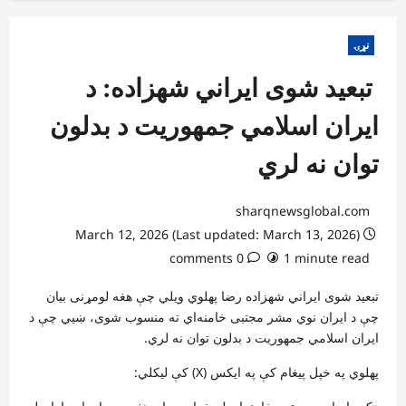
نړۍ
تبعید شوی ایراني شهزاده: د
ایران اسلامي جمهوریت د بدلون
توان نه لري
sharqnewsglobal.com
March 12, 2026 (Last updated: March 13, 2026)
0 comments
1 minute read
تبعید شوی ایراني شهزاده رضا پهلوي ویلي چې هغه لومړنی بیان
چې د ایران نوي مشر مجتبی خامنه‌اي ته منسوب شوی، ښيي چې د
ایران اسلامي جمهوریت د بدلون توان نه لري.
پهلوي په خپل پیغام کې په ایکس (X) کې لیکلي: