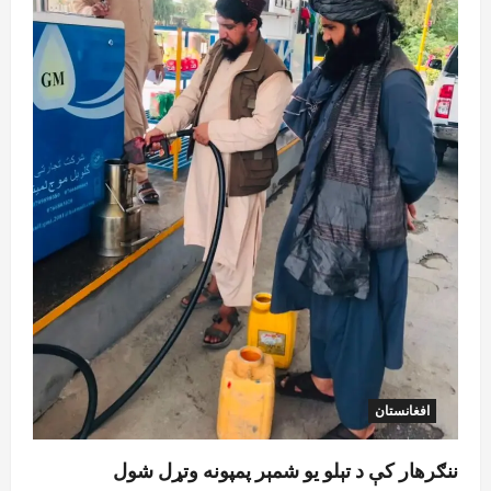
کورنیو چارو وزارت: حیرتان کې د بهرنیو
اسعارو د قاچاق هڅه شنډه شوه
August 6, 2026
sharqnewsglobal.com
5
0
افغانستان
ننګرهار کې د تېلو یو شمېر پمپونه وتړل شول