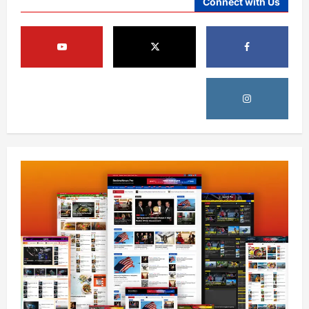
Connect with Us
افغانستان
کورنیو چارو وزارت: حیرتان کې د بهرنیو
اسعارو د قاچاق هڅه شنډه شوه
August 6, 2026
sharqnewsglobal.com
5
0
افغانستان
ننګرهار کې د تېلو یو شمېر پمپونه وتړل شول
August 6, 2026
sharqnewsglobal.com
0
1
افغانستان
ټولګټو وزارت: قیصار ـ لامان سړک رغنیزې
چارې په بېلابېلو برخو کې روانې دي
August 6, 2026
sharqnewsglobal.com
2
0
آمریکا
ټرمپ : د امریکا د وسلو زېرمتونونه لا هم ډېر