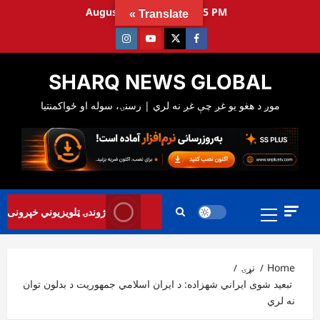
Ski
August 8, 2026
12:23:26 PM
Translate »
t
Instagram
Youtube
Twitter
Facebook
conten
SHARQ NEWS GLOBAL
Primary
ژوندۍ ټلویزیوني خپرونی
Menu
Home
نړۍ
تبعید شوی ایراني شهزاده: د ایران اسلامي جمهوریت د بدلون توان
نه لري