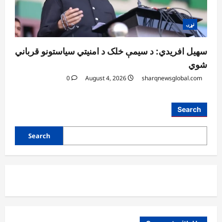
نړۍ
سهیل افریدي: د سیمې خلک د امنیتي سیاستونو قرباني
شوي
0
August 4, 2026
sharqnewsglobal.com
آمریکا
Search
ټرمپ : د امریکا د وسلو زېرمتونونه لا هم ډېر
دي
Search
August 6, 2026
sharqnewsglobal.com
3
0
آمریکا
ټرمپ : ایران سره خبرې د پوځي اقدام پر ځای
غوره بولي
August 6, 2026
sharqnewsglobal.com
4
0