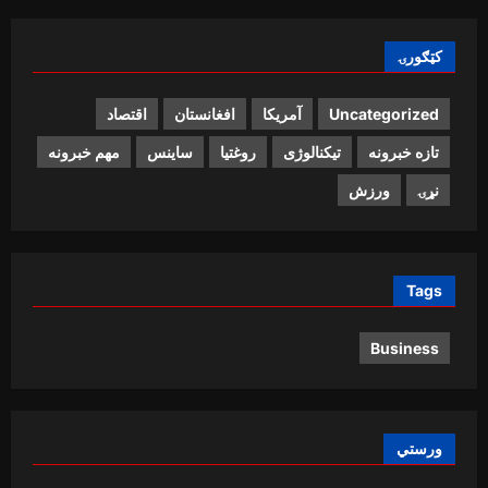
کټګورۍ
Uncategorized
آمریکا
افغانستان
اقتصاد
تازه خبرونه
تیکنالوژی
روغتیا
ساینس
مهم خبرونه
نړۍ
ورزش
Tags
Business
ورستي