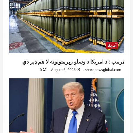
آمریکا
ټرمپ : د امریکا د وسلو زېرمتونونه لا هم ډېر دي
0
August 6, 2026
sharqnewsglobal.com