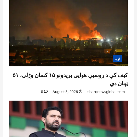
نړۍ
کیف کې د روسیې هوايي بریدونو ۱۵ کسان وژلي، ۵۱
ټپیان دي
0
August 5, 2026
sharqnewsglobal.com