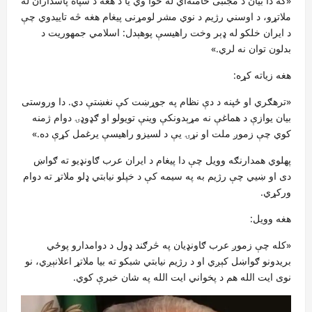
«که دا بیان د مجتبی خامنه‌اي له خوا وي یا د هغه د سپاه پاسداران له
ملاتړو، د اوسني رژیم د نوي مشر لومړنی پیغام هغه څه تاییدوي چې
د ایران خلکو له ډېر وخت راهیسې پوهېدل: اسلامي جمهوریت د
بدلون توان نه لري.»
هغه زیاته کړه:
«ترهګري او ځپنه د دې نظام په جوړښت کې نغښتې دي. دا وروستی
بیان یوازې د هماغې نه مړېدونکې وینې تویولو او ګډوډۍ دوام ژمنه
کوي چې زموږ ملت او نړۍ یې د لسیزو راهیسې یرغمل کړې ده.»
پهلوي همدارنګه وویل چې دا پیغام د ایران عرب ګاونډیو ته ګواښ
دی او ښيي چې رژیم به په سیمه کې د خپلو نیابتي ډلو ملاتړ ته دوام
ورکړي.
هغه وویل:
«کله چې زموږ عرب ګاونډیان په څرګند ډول د دوامدارو پوځي
بریدونو ګواښل کېږي او د رژیم نیابتي شبکو ته بیا ملاتړ اعلانېږي، نو
نوی ایت الله هم د پخواني ایت الله په شان خبرې کوي.