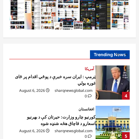
دي
August 6, 2026
sharqnewsglobal.com
3
0
آمریکا
ټرمپ : ایران سره خبرې د پوځي اقدام پر ځای
غوره بولي
August 6, 2026
sharqnewsglobal.com
Trending News
4
0
افغانستان
کورنیو چارو وزارت: حیرتان کې د بهرنیو
اسعارو د قاچاق هڅه شنډه شوه
August 6, 2026
sharqnewsglobal.com
5
0
افغانستان
ننګرهار کې د تېلو یو شمېر پمپونه وتړل شول
August 6, 2026
sharqnewsglobal.com
0
1