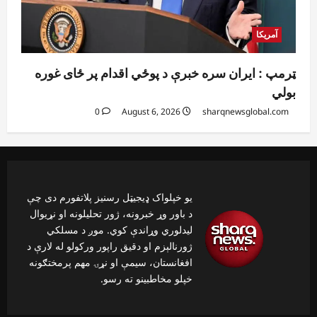
آمریکا
ټرمپ : ایران سره خبرې د پوځي اقدام پر ځای غوره
بولي
0
August 6, 2026
sharqnewsglobal.com
یو خپلواک ډیجیټل رسنیز پلاتفورم دی چې
د باور وړ خبرونه، ژور تحلیلونه او نړیوال
لیدلوري وړاندې کوي. موږ د مسلکي
ژورنالېزم او دقیق راپور ورکولو له لارې د
افغانستان، سیمې او نړۍ مهم پرمختګونه
خپلو مخاطبینو ته رسو.