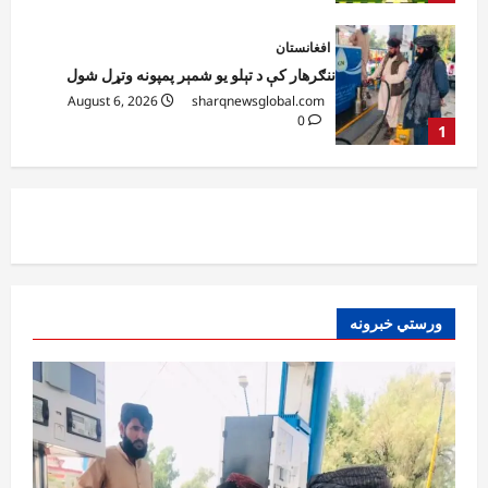
افغانستان
ټولګټو وزارت: قیصار ـ لامان سړک رغنیزې
چارې په بېلابېلو برخو کې روانې دي
August 6, 2026
sharqnewsglobal.com
2
0
آمریکا
ټرمپ : د امریکا د وسلو زېرمتونونه لا هم ډېر
دي
August 6, 2026
sharqnewsglobal.com
3
0
آمریکا
ورستي خبرونه
ټرمپ : ایران سره خبرې د پوځي اقدام پر ځای
غوره بولي
August 6, 2026
sharqnewsglobal.com
4
0
افغانستان