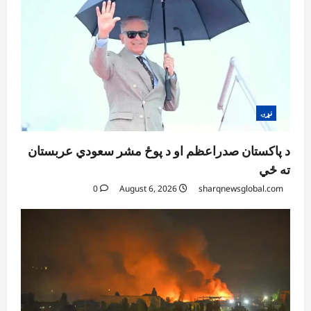
نړۍ
د پاکستان صدراعظم او د پوځ مشر سعودي عربستان
ته ځي
0
August 6, 2026
sharqnewsglobal.com