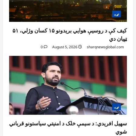
نړۍ
کیف کې د روسیې هوايي بریدونو ۱۵ کسان وژلي، ۵۱
ټپیان دي
0
August 5, 2026
sharqnewsglobal.com
نړۍ
سهیل افریدي: د سیمې خلک د امنیتي سیاستونو قرباني
شوي