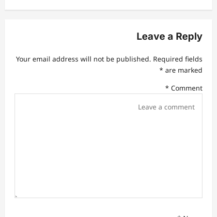
n
a
v
Leave a Reply
i
Your email address will not be published.
Required fields
g
*
are marked
a
*
Comment
t
i
o
n