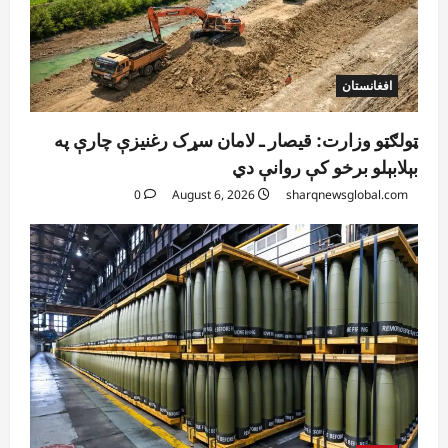
افغانستان
ټولګټو وزارت: قیصار ـ لامان سړک رغنیزې چارې په
بېلابېلو برخو کې روانې دي
0
August 6, 2026
sharqnewsglobal.com