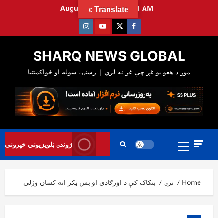
Ski
August 7, 2026
9:16:42 AM
Translate »
t
Instagram
Youtube
Twitter
Facebook
conten
SHARQ NEWS GLOBAL
Primary
ژوندۍ ټلویزیوني خپرونی
Menu
بنکاک کې د اورګاډي او بس ټکر اته کسان وژلي
نړۍ
Home