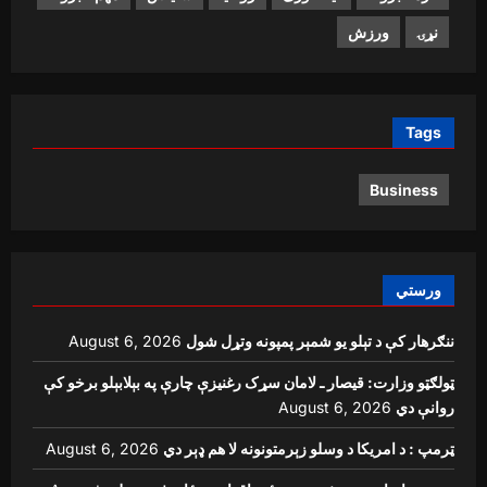
نړۍ
ورزش
Tags
Business
ورستي
August 6, 2026
ننګرهار کې د تېلو یو شمېر پمپونه وتړل شول
ټولګټو وزارت: قیصار ـ لامان سړک رغنیزې چارې په بېلابېلو برخو کې
August 6, 2026
روانې دي
August 6, 2026
ټرمپ : د امریکا د وسلو زېرمتونونه لا هم ډېر دي