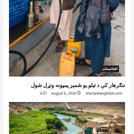
غوره بولي
August 6, 2026
sharqnewsglobal.com
4
0
افغانستان
کورنیو چارو وزارت: حیرتان کې د بهرنیو
اسعارو د قاچاق هڅه شنډه شوه
August 6, 2026
sharqnewsglobal.com
5
0
افغانستان
ننګرهار کې د تېلو یو شمېر پمپونه وتړل شول
0
August 6, 2026
sharqnewsglobal.com