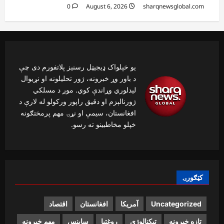
0
August 6, 2026
sharqnewsglobal.com
یو خپلواک ډیجیټل رسنیز پلاتفورم دی چې
د باور وړ خبرونه، ژور تحلیلونه او نړیوال
لیدلوري وړاندې کوي. موږ د مسلکي
ژورنالېزم او دقیق راپور ورکولو له لارې د
افغانستان، سیمې او نړۍ مهم پرمختګونه
خپلو مخاطبینو ته رسو.
کټګورۍ
اقتصاد
افغانستان
آمریکا
Uncategorized
تازه خبرونه
تیکنالوژی
روغتیا
ساینس
مهم خبرونه