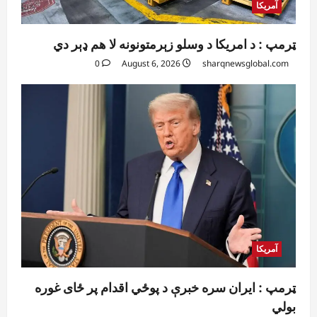
آمریکا
ټرمپ : د امریکا د وسلو زېرمتونونه لا هم ډېر دي
0
August 6, 2026
sharqnewsglobal.com
آمریکا
ټرمپ : ایران سره خبرې د پوځي اقدام پر ځای غوره
بولي