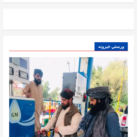
افغانستان
ننګرهار کې د تېلو یو شمېر پمپونه وتړل شول
August 6, 2026
sharqnewsglobal.com
0
1
افغانستان
ورستي خبرونه
ټولګټو وزارت: قیصار ـ لامان سړک رغنیزې
چارې په بېلابېلو برخو کې روانې دي
August 6, 2026
sharqnewsglobal.com
2
0
آمریکا
ټرمپ : د امریکا د وسلو زېرمتونونه لا هم ډېر
دي
August 6, 2026
sharqnewsglobal.com
3
0
آمریکا
ټرمپ : ایران سره خبرې د پوځي اقدام پر ځای