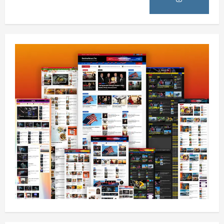
آمریکا
ټرمپ : ایران سره خبرې د پوځي اقدام پر ځای
غوره بولي
August 6, 2026
sharqnewsglobal.com
4
0
افغانستان
کورنیو چارو وزارت: حیرتان کې د بهرنیو
اسعارو د قاچاق هڅه شنډه شوه
August 6, 2026
sharqnewsglobal.com
5
0
افغانستان
ننګرهار کې د تېلو یو شمېر پمپونه وتړل شول
August 6, 2026
sharqnewsglobal.com
0
1
افغانستان
ټولګټو وزارت: قیصار ـ لامان سړک رغنیزې
چارې په بېلابېلو برخو کې روانې دي