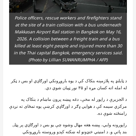
Police officers, rescue workers and firefighters stand
at the site of a train collision with a bus underneath
Makkasan Airport Rail station in Bangkok on May 16,
2026. A collision between a freight train and a bus
killed at least eight people and injured more than 30
in the Thai capital Bangkok, emergency services said.
(Photo by Lillian SUWANRUMPHA / AFP)
د ټایلنډ په پلازمېنه بنکاک کې د یوه باروړونکي اورګاډي او بس د ټکر
له امله اته کسان مړه او ۳۵ نور ټپیان شوي دي.
د الجزیرې د راپور له مخې، دغه پېښه پرون ماښام د بنکاک په
مرکزي سیمه کې د هوايي ډګر د اورګاډي کرښې یوه تمځای ته نږدې
رامنځته شوې ده.
راپورونه وایي، پېښه هغه مهال وشوه چې یو بس د اورګاډي پر پټلۍ
بند پاتې و. د امنیتي خنډونو له ښکته کېدو وروسته باروړونکي