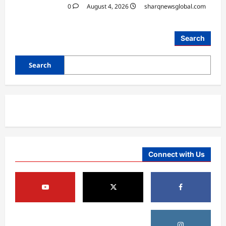
0
August 4, 2026
sharqnewsglobal.com
Search
Search
Connect with Us
آمریکا
ټرمپ : د امریکا د وسلو زېرمتونونه لا هم ډېر
دي
August 6, 2026
sharqnewsglobal.com
3
0