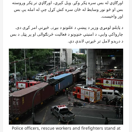
اورګاډي له بس سره ټکر وکړ. ویل کېږي، اورګاډي تر ټکر وروسته
بس او څو نور وسایط له ځان سره کش کړل چې له امله یې بس
اور واخیست.
د ټایلنډ لومړي وزیر د پېښې د علتونو د بېړنۍ څېړنې امر کړی دی.
چارواکي وایي، د امنیتي خنډونو د فعالیت څرنګوالی او پر پټلۍ د بس
د درېدو لامل تر څېړنې لاندې دي.
Police officers, rescue workers and firefighters stand at