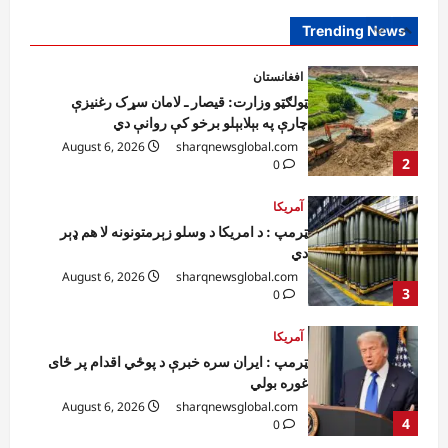
August 6, 2026
sharqnewsglobal.com
Trending News
2
0
آمریکا
ټرمپ : د امریکا د وسلو زېرمتونونه لا هم ډېر
دي
August 6, 2026
sharqnewsglobal.com
3
0
آمریکا
ټرمپ : ایران سره خبرې د پوځي اقدام پر ځای
غوره بولي
August 6, 2026
sharqnewsglobal.com
4
0
افغانستان
کورنیو چارو وزارت: حیرتان کې د بهرنیو
اسعارو د قاچاق هڅه شنډه شوه
August 6, 2026
sharqnewsglobal.com
5
0