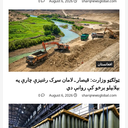
0
August 6, 2026
sharqnewsglobal.com
افغانستان
ټولګټو وزارت: قیصار ـ لامان سړک رغنیزې چارې په
بېلابېلو برخو کې روانې دي
0
August 6, 2026
sharqnewsglobal.com