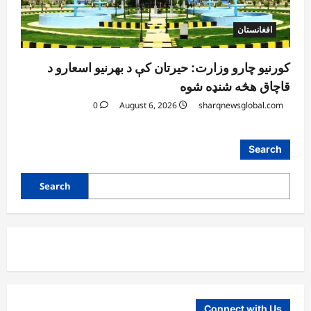
افغانستان
کورنیو چارو وزارت: حیرتان کې د بهرنیو اسعارو د
قاچاق هڅه شنډه شوه
0
August 6, 2026
sharqnewsglobal.com
آمریکا
Search
ټرمپ : د امریکا د وسلو زېرمتونونه لا هم ډېر
دي
Search
August 6, 2026
sharqnewsglobal.com
3
0
آمریکا
ټرمپ : ایران سره خبرې د پوځي اقدام پر ځای
غوره بولي
August 6, 2026
sharqnewsglobal.com
4
0
Connect with Us