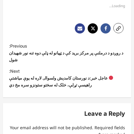
Loading...
P
Previous:
o
د روږدو د درملنې پر مرکز برید کې د ټپيانو له ډلې دوه تنه نور شهیدان
s
شول
t
Next:
عاجل خبر:د نورستان کامدېش ولسوالۍ لاره له یوې میاشتې
n
راهیسې تړلې، خلک له سختو ستونزو سره مخ دي
a
v
i
Leave a Reply
g
a
Your email address will not be published.
Required fields