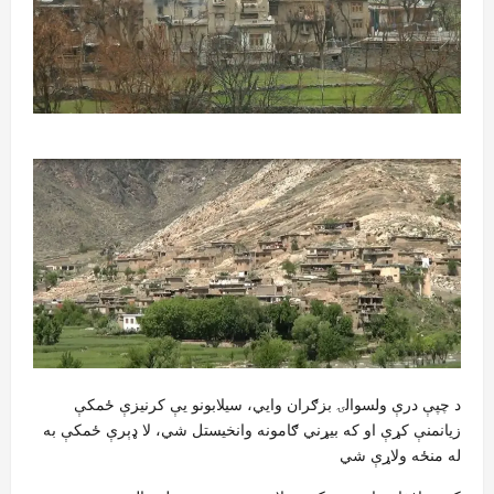
د چپې درې ولسوالۍ بزګران وایي، سیلابونو یې کرنیزې ځمکې
زیانمنې کړې او که بیړني ګامونه وانخیستل شي، لا ډېرې ځمکې به
له منځه ولاړې شي