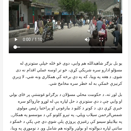
یو بل بزګر شاهیدالله هم وایي، دوی څو ځله خپلې ستونزې له
مسؤلو ادارو سره شریکې کړې، خو تر اوسه عملي اقدام نه دی
شوی. د هغه په وینا، که په دې برخه کې همکاري ونه شي، لا ډېرې
کرنیزې ځمکې به له خطر سره مخامخ شي.
بل لور ته، د حکومت محلي مسؤلان د بزګرانو غوښتنې پر ځای بولي
او وایي چې د دې ستونزې د حل لپاره یې له لوړو چارواکو سره
خبرې کړې دي. د کونړ د کلیو د بیارغونې او پراختیا رئیس مولوي
شمس‌الرحمن سیلاب ویلي، په تېرو کلونو کې د موسسو په همکارۍ
په بېلابېلو سیمو کې رغنیزې پروژې پلې شوې دي چې پکې د ځمکو د
ساتنې لپاره دیوالونه او بولډر والونه هم شامل وو. د نوموړي په وینا،