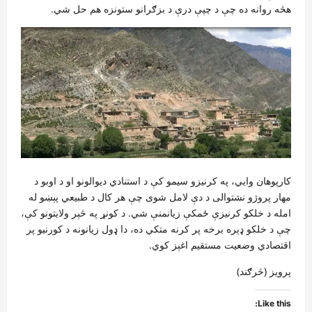
هڅه روانه ده چې د چپې درې د بزګرانو ستونزه هم حل شي.
کارپوهان وایي، په کرنیزو سیمو کې د استنادي دیوالونو او د اوبو د
مهار پروژو نشتوالی د دې لامل شوی چې هر کال د طبیعي پېښو له
امله د خلکو کرنیزې ځمکې زیانمنې شي. د کونړ په څېر ولایتونو کې،
چې د خلکو ډېره برخه پر کرنه متکي ده، دا ډول زیانونه د کورنیو پر
اقتصادي وضعیت مستقیم اغېز کوي.
پرویز (څرګند)
Like this: