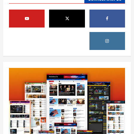
افغانستان
کورنیو چارو وزارت: حیرتان کې د بهرنیو
اسعارو د قاچاق هڅه شنډه شوه
August 6, 2026
sharqnewsglobal.com
5
0
افغانستان
ننګرهار کې د تېلو یو شمېر پمپونه وتړل شول
August 6, 2026
sharqnewsglobal.com
0
1
افغانستان
ټولګټو وزارت: قیصار ـ لامان سړک رغنیزې
چارې په بېلابېلو برخو کې روانې دي
August 6, 2026
sharqnewsglobal.com
2
0
آمریکا
ټرمپ : د امریکا د وسلو زېرمتونونه لا هم ډېر