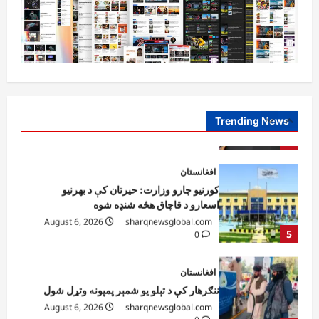
دي
August 6, 2026
sharqnewsglobal.com
3
0
آمریکا
ټرمپ : ایران سره خبرې د پوځي اقدام پر ځای
غوره بولي
August 6, 2026
sharqnewsglobal.com
Trending News
4
0
افغانستان
کورنیو چارو وزارت: حیرتان کې د بهرنیو
اسعارو د قاچاق هڅه شنډه شوه
August 6, 2026
sharqnewsglobal.com
5
0
افغانستان
ننګرهار کې د تېلو یو شمېر پمپونه وتړل شول
August 6, 2026
sharqnewsglobal.com
0
1