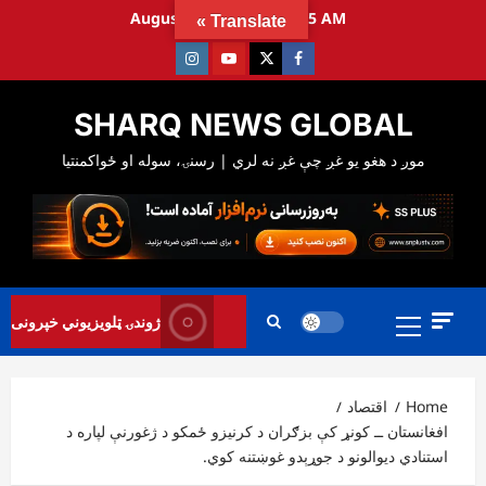
Ski
August 8, 2026
11:35:36 AM
Translate »
t
Instagram
Youtube
Twitter
Facebook
conten
SHARQ NEWS GLOBAL
Primary
ژوندۍ ټلویزیوني خپرونی
Menu
Home
اقتصاد
افغانستان ــ کونړ کې بزګران د کرنیزو ځمکو د ژغورنې لپاره د
استنادي دیوالونو د جوړېدو غوښتنه کوي.