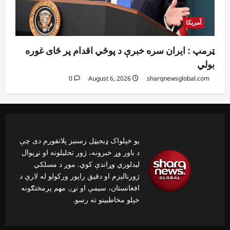
آمریکا
ټرمپ : ایران سره خبرې د پوځي اقدام پر ځای غوره
بولي
0
August 6, 2026
sharqnewsglobal.com
یو خپلواک ډیجیټل رسنیز پلاتفورم دی چې
د باور وړ خبرونه، ژور تحلیلونه او نړیوال
لیدلوري وړاندې کوي. موږ د مسلکي
ژورنالېزم او دقیق راپور ورکولو له لارې د
افغانستان، سیمې او نړۍ مهم پرمختګونه
خپلو مخاطبینو ته رسو.