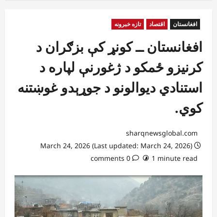
افغانستان
اقتصاد
تازه خبرونه
افغانستان ــ کونړ کې بزګران د
کرنیزو ځمکو د ژغورنې لپاره د
استنادي دیوالونو د جوړېدو غوښتنه
کوي.
sharqnewsglobal.com
March 24, 2026 (Last updated: March 24, 2026)
0 comments
1 minute read