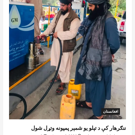
اسعارو د قاچاق هڅه شنډه شوه
August 6, 2026
sharqnewsglobal.com
5
0
افغانستان
ننګرهار کې د تېلو یو شمېر پمپونه وتړل شول