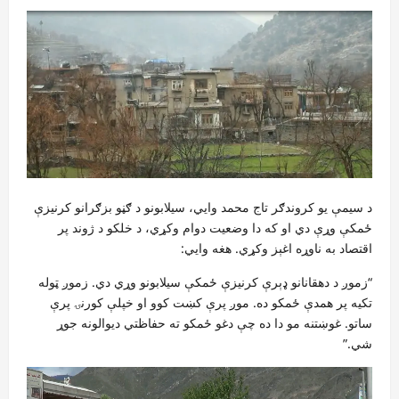
د سیمې یو کروندګر تاج محمد وايي، سیلابونو د ګڼو بزګرانو کرنیزې
ځمکې وړې دي او که دا وضعیت دوام وکړي، د خلکو د ژوند پر
اقتصاد به ناوړه اغېز وکړي. هغه وایي:
“زموږ د دهقانانو ډېرې کرنیزې ځمکې سیلابونو وړي دي. زموږ ټوله
تکیه پر همدې ځمکو ده. موږ پرې کښت کوو او خپلې کورنۍ پرې
ساتو. غوښتنه مو دا ده چې دغو ځمکو ته حفاظتي دیوالونه جوړ
شي.”