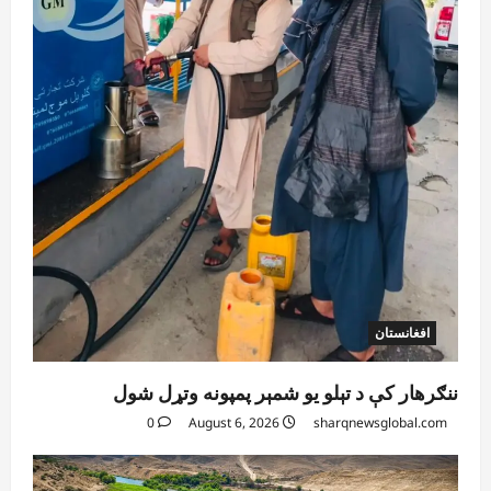
افغانستان
ننګرهار کې د تېلو یو شمېر پمپونه وتړل شول
0
August 6, 2026
sharqnewsglobal.com