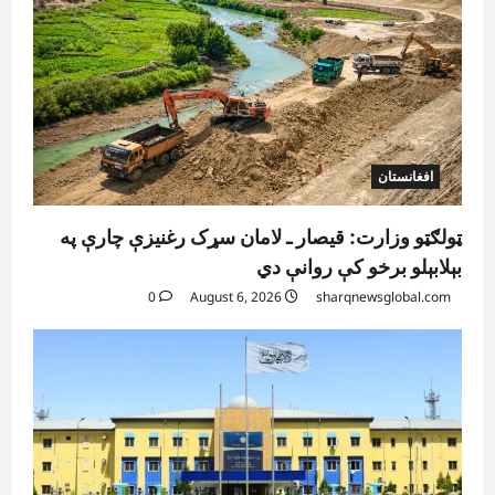
افغانستان
ټولګټو وزارت: قیصار ـ لامان سړک رغنیزې چارې په
بېلابېلو برخو کې روانې دي
0
August 6, 2026
sharqnewsglobal.com