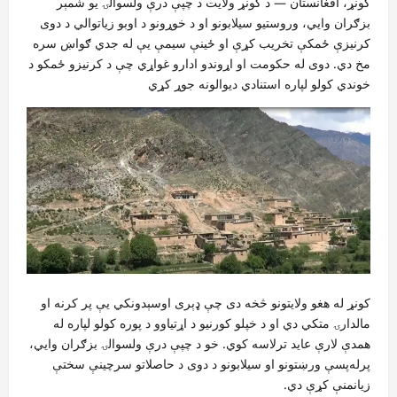
کونړ، افغانستان — د کونړ ولایت د چپې درې ولسوالۍ یو شمېر
بزګران وايي، وروستیو سیلابونو او د خوړونو د اوبو زیاتوالي د دوی
کرنیزې ځمکې تخریب کړې او ځینې سیمې یې له جدي ګواښ سره
مخ دي. دوی له حکومت او اړوندو ادارو غواړي چې د کرنیزو ځمکو د
خوندي کولو لپاره استنادي دیوالونه جوړ کړي
کونړ له هغو ولایتونو څخه دی چې ډېری اوسېدونکي یې پر کرنه او
مالدارۍ متکي دي او د خپلو کورنیو د اړتیاوو د پوره کولو لپاره له
همدې لارې عاید ترلاسه کوي. خو د چپې درې ولسوالۍ بزګران وایي،
پرله‌پسې ورښتونو او سیلابونو د دوی د حاصلاتو سرچینې سختې
زیانمنې کړې دي.