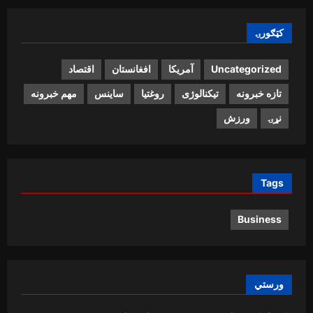
کټګورۍ
Uncategorized
آمریکا
افغانستان
اقتصاد
تازه خبرونه
تیکنالوژی
روغتیا
ساینس
مهم خبرونه
نړۍ
ورزش
Tags
Business
ورستي