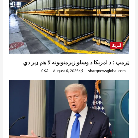
آمریکا
ټرمپ : د امریکا د وسلو زېرمتونونه لا هم ډېر دي
0
August 6, 2026
sharqnewsglobal.com