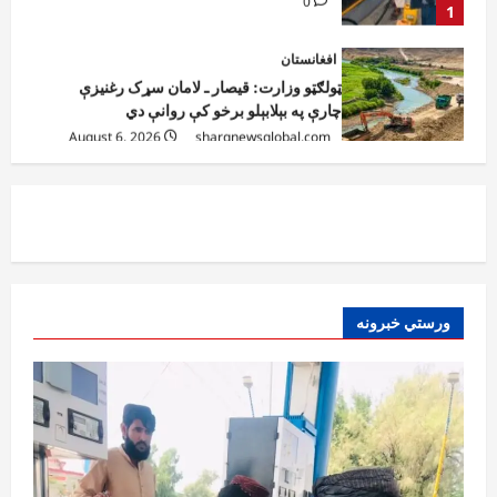
افغانستان
ټولګټو وزارت: قیصار ـ لامان سړک رغنیزې
چارې په بېلابېلو برخو کې روانې دي
August 6, 2026
sharqnewsglobal.com
2
0
آمریکا
ټرمپ : د امریکا د وسلو زېرمتونونه لا هم ډېر
دي
August 6, 2026
sharqnewsglobal.com
3
0
آمریکا
ورستي خبرونه
ټرمپ : ایران سره خبرې د پوځي اقدام پر ځای
غوره بولي
August 6, 2026
sharqnewsglobal.com
4
0
افغانستان
کورنیو چارو وزارت: حیرتان کې د بهرنیو