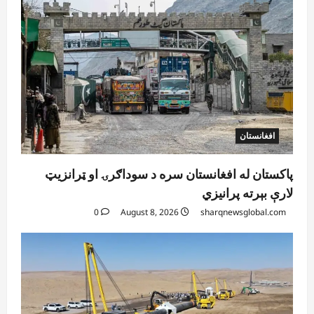
افغانستان
پاکستان له افغانستان سره د سوداګرۍ او ټرانزیټ
لارې بېرته پرانیزي
0
August 8, 2026
sharqnewsglobal.com