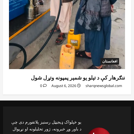
افغانستان
ننګرهار کې د تېلو یو شمېر پمپونه وتړل شول
0
August 6, 2026
sharqnewsglobal.com
یو خپلواک ډیجیټل رسنیز پلاتفورم دی چې
د باور وړ خبرونه، ژور تحلیلونه او نړیوال