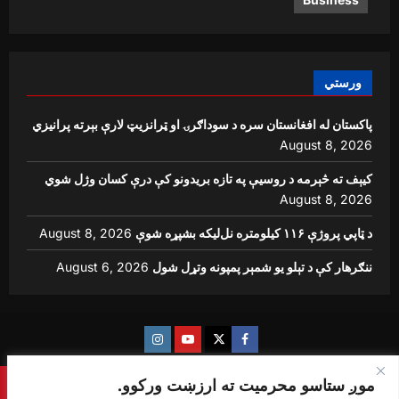
ورستي
پاکستان له افغانستان سره د سوداګرۍ او ټرانزیټ لارې بېرته پرانیزي
August 8, 2026
کیېف ته څېرمه د روسیې په تازه بریدونو کې درې کسان وژل شوي
August 8, 2026
د ټاپي پروژې ۱۱۶ کیلومتره نل‌لیکه بشپړه شوې
August 8, 2026
ننګرهار کې د تېلو یو شمېر پمپونه وتړل شول
August 6, 2026
Instagram
Youtube
Twitter
Facebook
موږ ستاسو محرمیت ته ارزښت ورکوو.
Copyright © {sharq news global} All rights reserved.
|