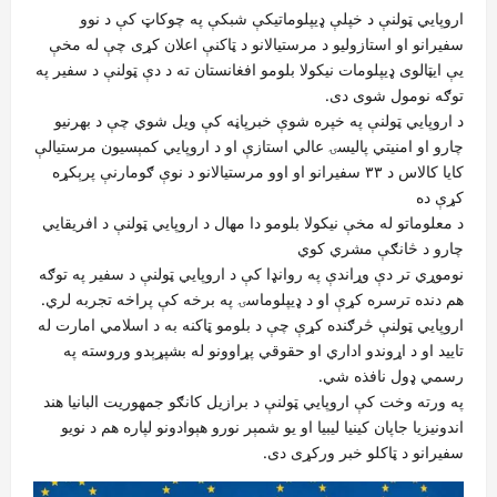
اروپايي ټولنې د خپلې ډیپلوماتیکې شبکې په چوکاټ کې د نوو
سفیرانو او استازولیو د مرستیالانو د ټاکنې اعلان کړی چې له مخې
یې ایټالوی ډیپلومات نیکولا بلومو افغانستان ته د دې ټولنې د سفیر په
توګه نومول شوی دی.
د اروپايي ټولنې په خپره شوې خبرپاڼه کې ویل شوي چې د بهرنیو
چارو او امنیتي پالیسۍ عالي استازې او د اروپايي کمېسیون مرستیالې
کایا کالاس د ۳۳ سفیرانو او اوو مرستیالانو د نوې ګومارنې پرېکړه
کړې ده
د معلوماتو له مخې نیکولا بلومو دا مهال د اروپايي ټولنې د افریقايي
چارو د څانګې مشري کوي
نوموړي تر دې وړاندې په روانډا کې د اروپايي ټولنې د سفیر په توګه
هم دنده ترسره کړې او د ډیپلوماسۍ په برخه کې پراخه تجربه لري.
اروپايي ټولنې څرګنده کړې چې د بلومو ټاکنه به د اسلامي امارت له
تایید او د اړوندو اداري او حقوقي پړاوونو له بشپړېدو وروسته په
رسمي ډول نافذه شي.
په ورته وخت کې اروپايي ټولنې د برازیل کانګو جمهوریت البانیا هند
اندونیزیا جاپان کینیا لیبیا او یو شمېر نورو هېوادونو لپاره هم د نویو
سفیرانو د ټاکلو خبر ورکړی دی.