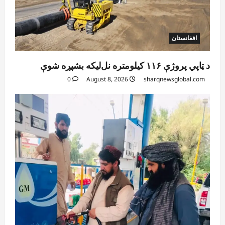
افغانستان
د ټاپي پروژې ۱۱۶ کیلومتره نل‌لیکه بشپړه شوې
0
August 8, 2026
sharqnewsglobal.com