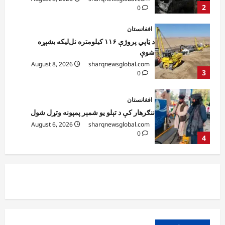
3
0
افغانستان
ننګرهار کې د تېلو یو شمېر پمپونه وتړل شول
August 6, 2026
sharqnewsglobal.com
0
4
افغانستان
ټولګټو وزارت: قیصار ـ لامان سړک رغنیزې
چارې په بېلابېلو برخو کې روانې دي
August 6, 2026
sharqnewsglobal.com
5
0
افغانستان
پاکستان له افغانستان سره د سوداګرۍ او
ټرانزیټ لارې بېرته پرانیزي
August 8, 2026
sharqnewsglobal.com
1
0
نړۍ