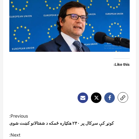
Like this:
P
Previous:
o
کونړ کې سږکال پر ۲۴۰ هکټاره ځمکه د شفتالانو کښت شوی
s
Next: