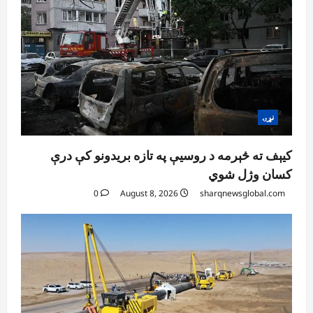
August 6, 2026
sharqnewsglobal.com
5
0
نړۍ
کیېف ته څېرمه د روسیې په تازه بریدونو کې درې
کسان وژل شوي
0
August 8, 2026
sharqnewsglobal.com