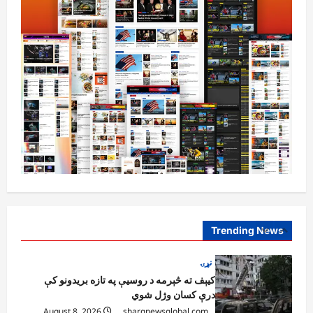
ټولګټو وزارت: قیصار ـ لامان سړک رغنیزې
چارې په بېلابېلو برخو کې روانې دي
August 6, 2026
sharqnewsglobal.com
5
0
افغانستان
پاکستان له افغانستان سره د سوداګرۍ او
ټرانزیټ لارې بېرته پرانیزي
August 8, 2026
sharqnewsglobal.com
1
0
نړۍ
کیېف ته څېرمه د روسیې په تازه بریدونو کې
درې کسان وژل شوي
August 8, 2026
sharqnewsglobal.com
Trending News
2
0
افغانستان
د ټاپي پروژې ۱۱۶ کیلومتره نل‌لیکه بشپړه
شوې
August 8, 2026
sharqnewsglobal.com