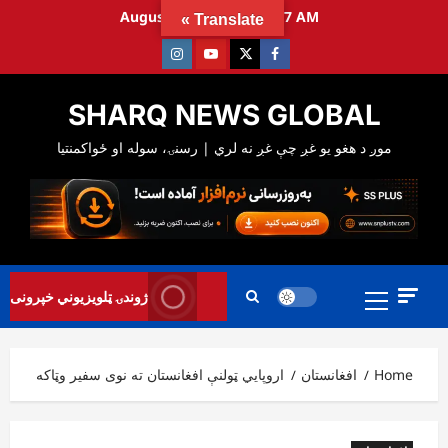
Ski
August 9, 2026
11:23:08 AM
Translate »
t
Instagram
Youtube
Twitter
Facebook
conten
SHARQ NEWS GLOBAL
Primary
ژوندۍ ټلویزیوني خپرونی
Menu
Home
افغانستان
اروپايي ټولنې افغانستان ته نوی سفیر وټاکه