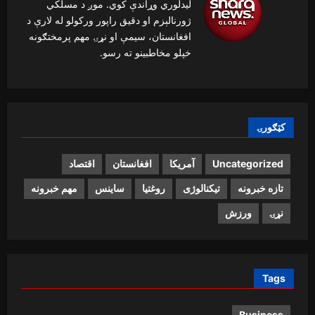
لیدلوري وړاندې کوي. موږ د مسلکي
ژورنالېزم او دقیق راپور ورکولو له لارې د
افغانستان، سیمې او نړۍ مهم پرمختګونه
خپلو مخاطبینو ته رسو.
کټګورۍ
Uncategorized
آمریکا
افغانستان
اقتصاد
تازه خبرونه
تیکنالوژی
روغتیا
ساینس
مهم خبرونه
نړۍ
ورزش
Tags
Business