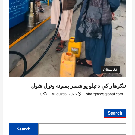
افغانستان
ننګرهار کې د تېلو یو شمېر پمپونه وتړل شول
0
August 6, 2026
sharqnewsglobal.com
Search
Search