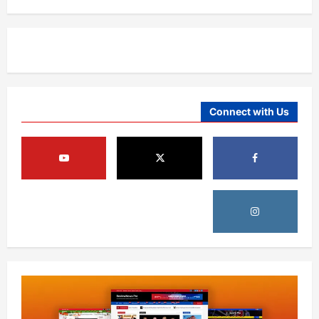
Connect with Us
افغانستان
د ټاپي پروژې ۱۱۶ کیلومتره نل‌لیکه بشپړه
شوې
August 8, 2026
sharqnewsglobal.com
3
0
افغانستان
ننګرهار کې د تېلو یو شمېر پمپونه وتړل شول
August 6, 2026
sharqnewsglobal.com
0
4
افغانستان