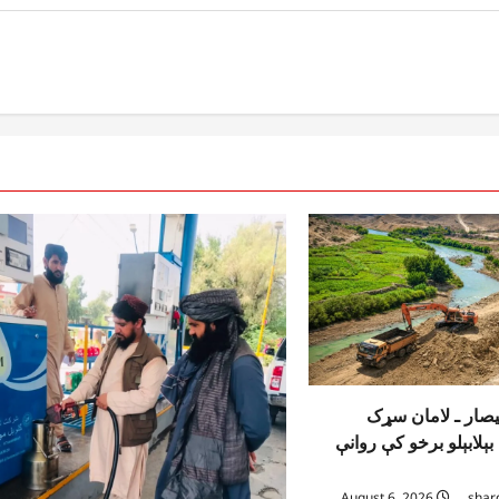
یصار ـ لامان سړک
ېلابېلو برخو کې روانې
August 6, 2026
shar