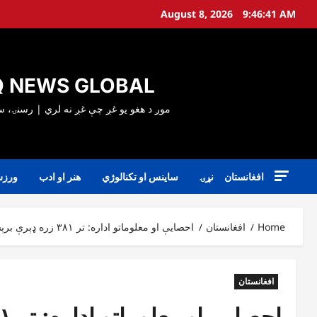
Ski
August 8, 2026
9:46:42 AM
t
conten
 NEWS GLOBAL
افغانستان
نړۍ
ساینس او تکنالوژي
هنر او ادب
ورز
Home
افغانستان
احصایې او معلوماتو اداره: تر ۳۸۱ زره ډېرې برېښنایي پېژندپاڼې ووېشل شوې
افغانستان