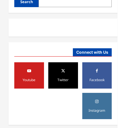
Search
Connect with Us
آمریکا
ټرمپ : د امریکا د وسلو زېرمتونونه لا
Youtube
Twitter
Facebook
هم ډېر دي
August 6,
sharqnewsglobal.com
3
0
2026
آمریکا
Instagram
ټرمپ : ایران سره خبرې د پوځي
اقدام پر ځای غوره بولي
August 6,
sharqnewsglobal.com