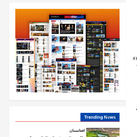
4
0
2026
افغانستان
کورنیو چارو وزارت: حیرتان کې د
بهرنیو اسعارو د قاچاق هڅه شنډه شوه
August 6,
sharqnewsglobal.com
5
0
2026
افغانستان
داره وایي، چې د روان کال په لومړیو درېیو میاشتو کې د اسان خدمت او د برېښنایي پېژندپاڼو د وېش د ۸۷
ننګرهار کې د تېلو یو شمېر پمپونه وتړل
۱۰۲ زره او ۷۶
شول
August 6,
sharqnewsglobal.com
1
0
2026
افغانستان
ټولګټو وزارت: قیصار ـ لامان سړک
ې
رغنیزې چارې په بېلابېلو برخو کې
روانې دي
Trending News
2
August 6,
sharqnewsglobal.com
0
2026
آمریکا