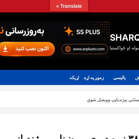
Translate »
SHARQ
ش
پالیسي
زموږ په اړه
اړیکه
احصایې او معلوماتو اداره: تر ۳۸۱ زره ډېرې برېښنایي پېژندپاڼې