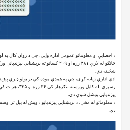
ښځینه دي.
پېژندپاڼې وېشل شوې دي.
دي.