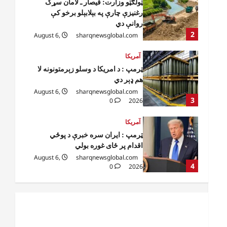
ټرمپ : د امریکا د وسلو زېرمتونونه لا
هم ډېر دي
August 6,
sharqnewsglobal.com
3
0
2026
آمریکا
ټرمپ : ایران سره خبرې د پوځي
اقدام پر ځای غوره بولي
August 6,
sharqnewsglobal.com
4
0
2026
افغانستان
کورنیو چارو وزارت: حیرتان کې د
بهرنیو اسعارو د قاچاق هڅه شنډه شوه
August 6,
sharqnewsglobal.com
5
0
2026
افغانستان
ننګرهار کې د تېلو یو شمېر پمپونه وتړل
شول