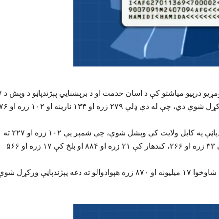
د احصایې او معلوماتو عمومي ا
څانګو له لارې ۳۸۱ زره او ۲۰۹ کسانو ته برېښنایي پېژندپاڼې ورکړل شوې دي، چې له دې ډلې ۲۷۹ زره او ۱۳۳ نارینه او 
ادې ادارې زیاته کړې، چې په همدې موده کې تر ټولو ډېرې پېژندپاڼې په کابل ولایت کې وېشل شوې، چې شمېر یې ۱۰۲ زره او ۲۲۷ ته
رسېږي. له کابل وروسته ننګرهار کې ۳۶ زره او ۳۳۵، هرات کې ۳۳ زره او ۲۶۶، کندهار کې ۲۱ زره او ۸۸۴ او بلخ کې ۱۷ زره او ۵۶۶
د معلوماتو له مخې، د برېښنایي پېژندپاڼو د وېش له پیل تر اوسه شاوخوا ۱۷ میلیونه او ۸۷۰ زره هېوادوالو ته دغه پېژندپاڼې ورکړل شو