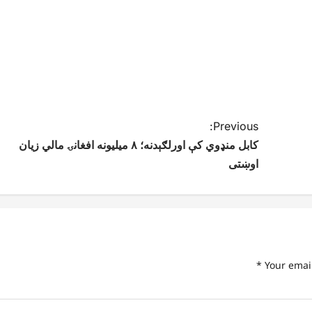
Previous:
کابل منډوي کې اورلګېدنه؛ ۸ میلیونه افغانۍ مالي زیان
اوښتی
*
Your emai