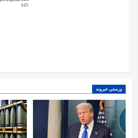
0
ورستي خبرونه