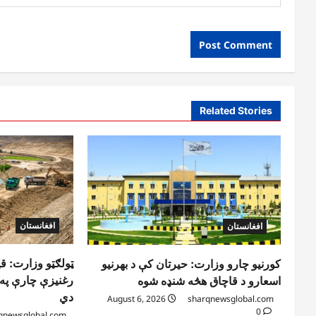
Related Stories
افغانستان
افغانستان
ټولګټو وزارت: ق
کورنیو چارو وزارت: حیرتان کې د بهرنیو
رغنیزې چارې په ب
اسعارو د قاچاق هڅه شنډه شوه
دي
August 6, 2026
sharqnewsglobal.com
0
qnewsglobal.com