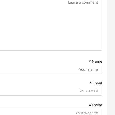
g
a
t
i
o
n
*
Name
*
Email
Website