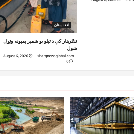
افغانستان
ننګرهار کې د تېلو یو شمېر پمپونه وتړل
شول
August 6, 2026
sharqnewsglobal.com
0