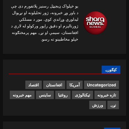
یو خپلواک ډیجیټل رسنیز پلاتفورم دی چې
د باور وړ خبرونه، ژور تحلیلونه او نړیوال
لیدلوري وړاندې کوي. موږ د مسلکي
ژورنالېزم او دقیق راپور ورکولو له لارې د
افغانستان، سیمې او نړۍ مهم پرمختګونه
خپلو مخاطبینو ته رسو.
کټګورۍ
Uncategorized
آمریکا
افغانستان
اقتصاد
تازه خبرونه
تیکنالوژی
روغتیا
ساینس
مهم خبرونه
نړۍ
ورزش