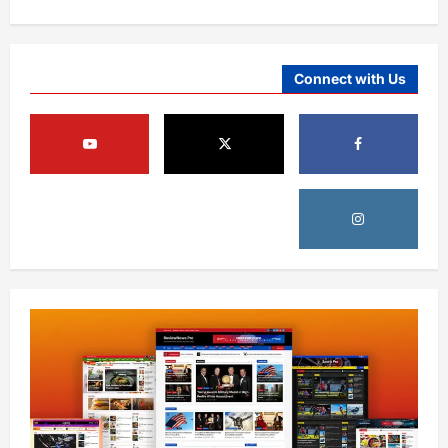
کې د دوړو او توپان خبرداری ورکړی
August 5, 2026
sharqnewsglobal.com
4
0
Connect with Us
افغانستان
خلیلزاد: پاکستان له جدي اقتصادي، امنیتي او
سیاسي ستونزو سره مخ دی
August 5, 2026
sharqnewsglobal.com
5
0
نړۍ
کیف کې د روسیې هوايي بریدونو ۱۵ کسان
وژلي، ۵۱ ټپیان دي
August 5, 2026
sharqnewsglobal.com
1
0
افغانستان
کونړ؛ غازي اباد ولسوالۍ کې د یو روغتیايي مرکز
ودانۍ ګټې اخیستنې ته وسپارل شوه
August 5, 2026
sharqnewsglobal.com
2
0