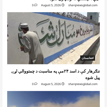
0
August 5, 2026
sharqnewsglobal.com
افغانستان
ننګرهار کې د اسد ۲۴مې په مناسبت د چمتووالي لړۍ
پیل شوه
0
August 5, 2026
sharqnewsglobal.com