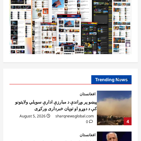
افغانستان
ننګرهار کې د اسد ۲۴مې په مناسبت د
چمتووالي لړۍ پیل شوه
August 5, 2026
sharqnewsglobal.com
3
0
افغانستان
پېښو پر وړاندې د مبارزې ادارې سوېلي ولایتونو
کې د دوړو او توپان خبرداری ورکړی
August 5, 2026
sharqnewsglobal.com
Trending News
4
0
افغانستان
خلیلزاد: پاکستان له جدي اقتصادي، امنیتي او
سیاسي ستونزو سره مخ دی
August 5, 2026
sharqnewsglobal.com
5
0
نړۍ