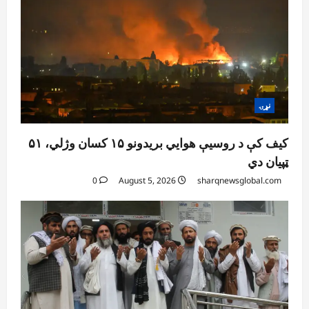
4
0
افغانستان
خلیلزاد: پاکستان له جدي اقتصادي، امنیتي او
سیاسي ستونزو سره مخ دی
August 5, 2026
sharqnewsglobal.com
5
0
نړۍ
کیف کې د روسیې هوايي بریدونو ۱۵ کسان وژلي، ۵۱
ټپیان دي
0
August 5, 2026
sharqnewsglobal.com