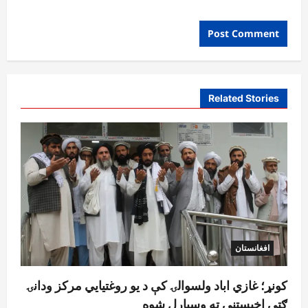
Related Stories
افغانستان
کونړ؛ غازي اباد ولسوالۍ کې د یو روغتیايي مرکز ودانۍ
ګټې اخیستنې ته وسپارل شوه