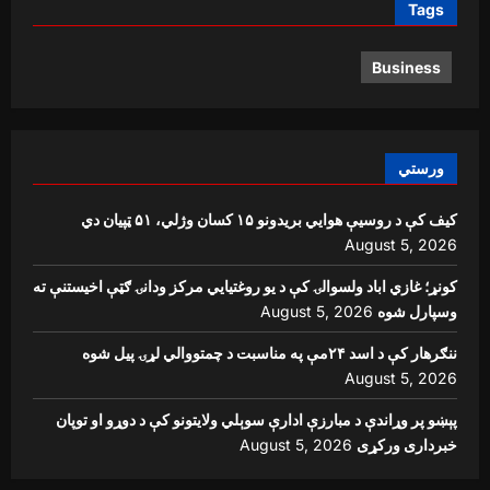
Tags
Business
ورستي
کیف کې د روسیې هوايي بریدونو ۱۵ کسان وژلي، ۵۱ ټپیان دي
August 5, 2026
کونړ؛ غازي اباد ولسوالۍ کې د یو روغتیايي مرکز ودانۍ ګټې اخیستنې ته
وسپارل شوه
August 5, 2026
ننګرهار کې د اسد ۲۴مې په مناسبت د چمتووالي لړۍ پیل شوه
August 5, 2026
پېښو پر وړاندې د مبارزې ادارې سوېلي ولایتونو کې د دوړو او توپان
خبرداری ورکړی
August 5, 2026