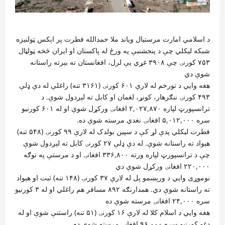
د اسلامي امارت مرستیال ویاند ملا حمدالله فطرت پر اېکس ټولنیزه
شبکه لیکلي چې د پنجشنبې په ورځ له پاکستان او ایران څخه ټولټال
۷۵۳ کورنۍ چې ۳۹۰۸ غړي یې لرل، افغانستان ته بېرته راستانه
شوې دي
هغه وايي د تورخم له لارې ۶۰۱ کورنۍ (۳۱۶۱ تنه) راغلې له دې ډلې
۴۹۳ کورنۍ ننګرهار، کونړ، لغمان او کابل ته لېږدول شوې. د
ترانسپورټ لپاره ۲,۰۲۷,۸۷۰ افغانۍ ورکړل شوې او له ۶۰۱ کورنیو
سره ۵,۰۱۲,۰۰۰ افغانۍ نغدي مرسته شوې ده.
فطرت لیکلي پدې لړ کې د سپین بولدک له لارې ۹۹ کورنۍ (۵۴۸ تنه)
هېواد ته راستانه شوې. له دې ډلې ۲۷ کورنۍ کابل ته لېږدول شوې
چې د ترانسپورټ لپاره ورته ۳۳۶,۸۰۰ افغانۍ او د مرستې په توګه
۲۲۰,۰۰۰ افغانۍ ورکړل شوې دي
نوموړی وایي د ورېښمو پل له لارې ۳۷ کورنۍ (۱۴۸ تنه) ثبت او هېواد
ته راستانه شوې دي. همدارنګه ۸۹۲ مسافر هم راغلي او له ۳ کورنیو
سره ۲۴,۰۰۰ افغانۍ مرسته شوې ده
هغه وايي د اسلام کلا له لارې ۱۶ کورنۍ (۵۱ تنه) راستنې شوې او له
دغو کورنیو سره ۹۶,۰۰۰ افغانۍ مرسته شوې ده