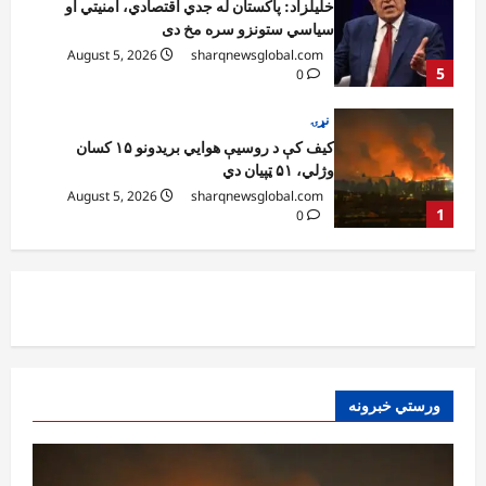
کیف کې د روسیې هوايي بریدونو ۱۵ کسان
وژلي، ۵۱ ټپیان دي
August 5, 2026
sharqnewsglobal.com
1
0
افغانستان
کونړ؛ غازي اباد ولسوالۍ کې د یو روغتیايي مرکز
ودانۍ ګټې اخیستنې ته وسپارل شوه
August 5, 2026
sharqnewsglobal.com
2
0
افغانستان
ننګرهار کې د اسد ۲۴مې په مناسبت د
چمتووالي لړۍ پیل شوه
August 5, 2026
sharqnewsglobal.com
3
0
افغانستان
ورستي خبرونه
پېښو پر وړاندې د مبارزې ادارې سوېلي ولایتونو
کې د دوړو او توپان خبرداری ورکړی
August 5, 2026
sharqnewsglobal.com