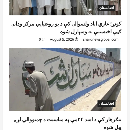
افغانستان
کونړ؛ غازي اباد ولسوالۍ کې د یو روغتیايي مرکز ودانۍ
ګټې اخیستنې ته وسپارل شوه
0
August 5, 2026
sharqnewsglobal.com
افغانستان
ننګرهار کې د اسد ۲۴مې په مناسبت د چمتووالي لړۍ
پیل شوه