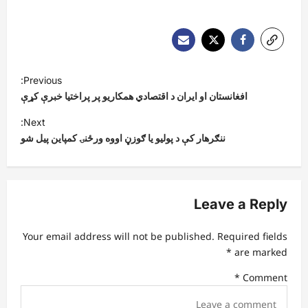
P
Previous:
o
افغانستان او ایران د اقتصادي همکاریو پر پراختیا خبرې کړې
s
Next:
t
ننګرهار کې د پولیو يا ګوزڼ اووه ورځنۍ کمپاین پیل شو
n
a
v
Leave a Reply
i
Your email address will not be published.
Required fields
g
*
are marked
a
*
Comment
t
i