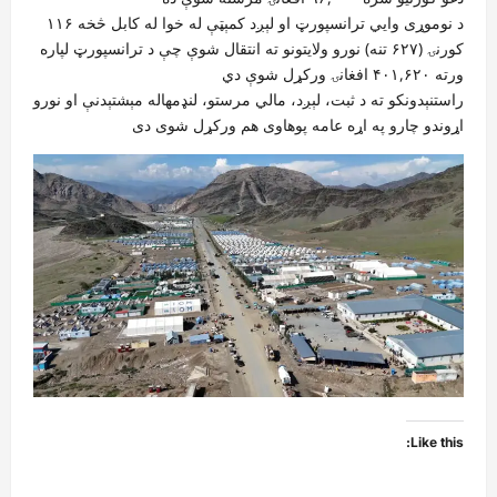
د نوموړی وايي ترانسپورټ او لېږد کمېټې له خوا له کابل څخه ۱۱۶
کورنۍ (۶۲۷ تنه) نورو ولایتونو ته انتقال شوې چې د ترانسپورټ لپاره
ورته ۴۰۱,۶۲۰ افغانۍ ورکړل شوې دي
راستنېدونکو ته د ثبت، لېږد، مالي مرستو، لنډمهاله مېشتېدنې او نورو
اړوندو چارو په اړه عامه پوهاوی هم ورکړل شوی دی
Like this: