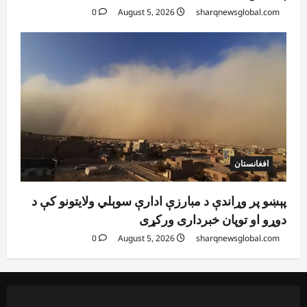
0
August 5, 2026
sharqnewsglobal.com
افغانستان
پېښو پر وړاندې د مبارزې ادارې سوېلي ولایتونو کې د
دوړو او توپان خبرداری ورکړی
0
August 5, 2026
sharqnewsglobal.com