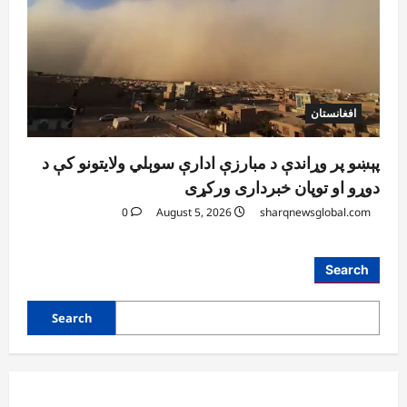
افغانستان
پېښو پر وړاندې د مبارزې ادارې سوېلي ولایتونو کې د
دوړو او توپان خبرداری ورکړی
0
August 5, 2026
sharqnewsglobal.com
افغانستان
Search
ننګرهار کې د اسد ۲۴مې په مناسبت د
چمتووالي لړۍ پیل شوه
Search
August 5, 2026
sharqnewsglobal.com
3
0
افغانستان
پېښو پر وړاندې د مبارزې ادارې سوېلي ولایتونو