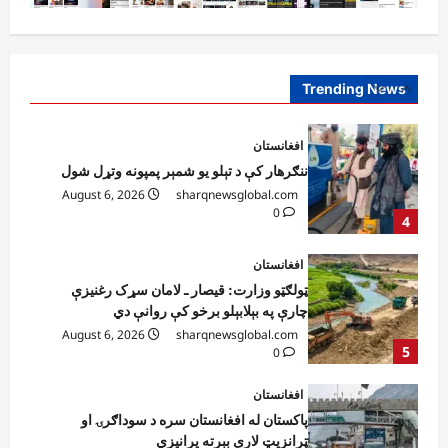
افغانستان
ننګرهار کې د تېلو یو شمېر پمپونه وتړل شول
August 6, 2026
sharqnewsglobal.com
0
Trending News
4
افغانستان
ټولګټو وزارت: قیصار ـ لامان سړک رغنیزې
چارې په بېلابېلو برخو کې روانې دي
August 6, 2026
sharqnewsglobal.com
5
0
افغانستان
پاکستان له افغانستان سره د سوداګرۍ او
ټرانزیټ لارې بېرته پرانیزي
August 8, 2026
sharqnewsglobal.com
1
0
نړۍ
کیېف ته څېرمه د روسیې په تازه بریدونو کې
درې کسان وژل شوي