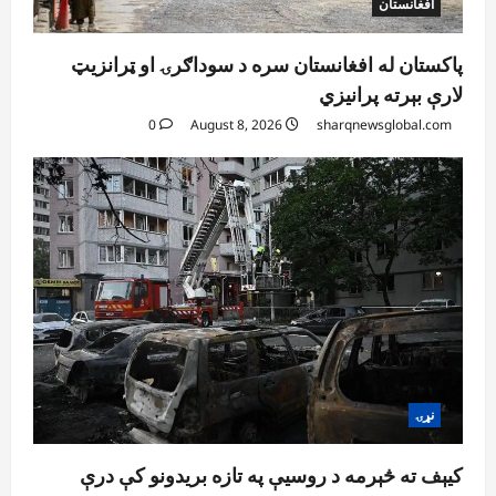
افغانستان
پاکستان له افغانستان سره د سوداګرۍ او ټرانزیټ
لارې بېرته پرانیزي
0
August 8, 2026
sharqnewsglobal.com
نړۍ
کیېف ته څېرمه د روسیې په تازه بریدونو کې درې