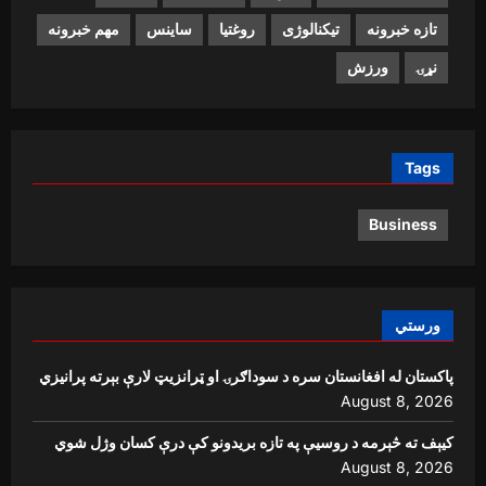
تازه خبرونه
تیکنالوژی
روغتیا
ساینس
مهم خبرونه
نړۍ
ورزش
Tags
Business
ورستي
پاکستان له افغانستان سره د سوداګرۍ او ټرانزیټ لارې بېرته پرانیزي
August 8, 2026
کیېف ته څېرمه د روسیې په تازه بریدونو کې درې کسان وژل شوي
August 8, 2026