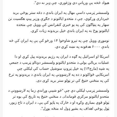
هیواد څخه یې ورپاتې دي وژغوري، چې ډېر نه دي”.
ولسمشر ټرمپ داسې مهال په ایران باندې د دغه ستر پوځي برید
خبرداری ورکوي، چې د متحدو ایالتونو د جګړې وزیر پېټ هګسیت نن
سهار په پنټاګون کې په یو خبري کنفرانس کې وویل چې متحده
ایالتونو پوځ به په ایران باندې خپل بریدونه زیات کړي.
نوموړي وویل چې په تېرو شاوخوا ۱۴ ورځو کې یې په ایران کې څه
باندې ۶۰۰۰ هدفونه په نښه کړي دي.
امریکا او اسرائیل په ګډه د ایران په رژیم بریدونه پيل کړي او دا
عملیات بریالي بولي.د متحدو ایالتونو ولسمشر دونالډ ټرمپ د جمعې
په شپه (مارچ۱۳) په خپل ټروټ سوشېل حساب کې لیکلي چې
امریکايي ځواکونو د ده په لارښوونې په ایران باندې د بریدونو په ترڅ
کې په منځني ختیځ کې تر ټولو ستر برید کړی دی.
ولسمشر ټرمپ لیکلي دي چې “څو شیبې وړاندې زما په لارښوونې د
متحدو ایالتونو مرکزي قوماندانۍ د منځني ختیځ په تاریخ کې یوه تر
ټولو قوي بمباري وکړه او د خارک په ټاپو کې یې، د ایران د تاج زیور،
ټول پوځي اهداف په بشپړ ډول له منځه یوړل”.