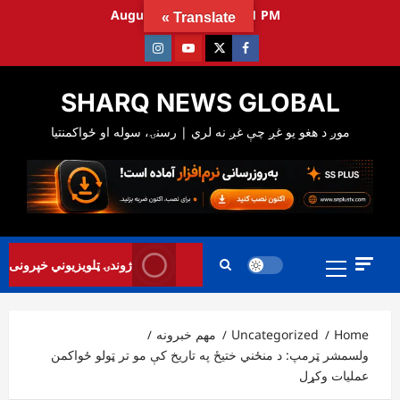
Ski
August 8, 2026
3:42:02 PM
Translate »
t
Instagram
Youtube
Twitter
Facebook
conten
SHARQ NEWS GLOBAL
Primary
ژوندۍ ټلویزیوني خپرونی
Menu
Home
Uncategorized
مهم خبرونه
ولسمشر ټرمپ: د منځني ختیځ په تاریخ کې مو تر ټولو ځواکمن
عملیات وکړل