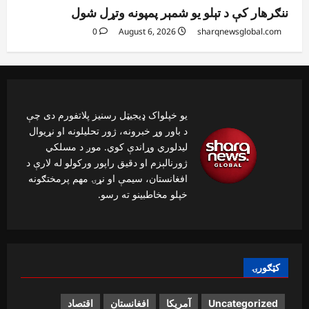
ننګرهار کې د تېلو یو شمېر پمپونه وتړل شول
0
August 6, 2026
sharqnewsglobal.com
یو خپلواک ډیجیټل رسنیز پلاتفورم دی چې
د باور وړ خبرونه، ژور تحلیلونه او نړیوال
لیدلوري وړاندې کوي. موږ د مسلکي
ژورنالېزم او دقیق راپور ورکولو له لارې د
افغانستان، سیمې او نړۍ مهم پرمختګونه
خپلو مخاطبینو ته رسو.
کټګورۍ
Uncategorized
آمریکا
افغانستان
اقتصاد