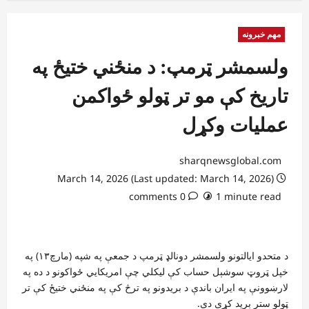
مهم خبرونه
ولسمشر ټرمپ: د منځني ختیځ په
تاریخ کې مو تر ټولو ځواکمن
عملیات وکړل
sharqnewsglobal.com
March 14, 2026 (Last updated: March 14, 2026)
0 comments
1 minute read
د متحدو ایالتونو ولسمشر دونالډ ټرمپ د جمعې په شپه (مارچ۱۳) په
خپل ټروټ سوشېل حساب کې لیکلي چې امریکايي ځواکونو د ده په
لارښوونې په ایران باندې د بریدونو په ترڅ کې په منځني ختیځ کې تر
ټولو ستر برید کړی دی.