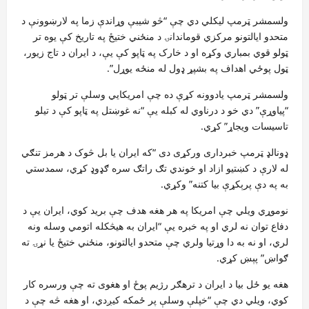
ولسمشر ټرمپ لیکلي دي چې “څو شیبې وړاندې زما په لارښوونې د
متحدو ایالتونو مرکزي قوماندانۍ د منځني ختیځ په تاریخ کې یوه تر
ټولو قوي بمباري وکړه او د خارک په ټاپو کې یې، د ایران د تاج زیور،
ټول پوځي اهداف په بشپړ ډول له منځه یوړل”.
ولسمشر ټرمپ یادوونه کړې ده چې امریکايي وسلې تر ټولو
“پیاوړې” دي خو د درناوي له کبله یې “نه غوښتل په ټاپو کې د تیلو
تاسیسات ویجاړ” کړي.
ډونالډ ټرمپ خبرداری ورکړی دی “که ایران یا بل څوک د هرمز تنګي
له لارې د کښتیو ازاد او خوندي تګ راتګ سره ګډوډ کړي، سمدستي
به په دې پرېکړې بیا کتنه” وکړي.
نوموړي ویلي چې امریکا په هر هغه هدف چې برید کوي، ایران یې د
دفاع توان نه لري او په خبره یې “ایران به هیڅکله اتومي وسله ونه
لري، او نه به دا وړتیا ولري چې متحدو ایالتونو، منځني ختیځ یا نړۍ ته
ګواښ” پېښ کړي.
هغه یو ځل بیا د ایران د ترهګر رژیم پوځ او هغوی ته چې ورسره کار
کوي، ویلي دي چې “خپلې وسلې پر ځمکه کیږدي، او هغه څه چې د