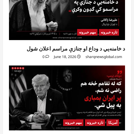
تازه خبرونه
مهم خبرونه
د خامنه‌يي د وداع او جنازې مراسم اعلان شول
0
June 18, 2026
sharqnewsglobal.com
آمریکا
تازه خبرونه
مهم خبرونه