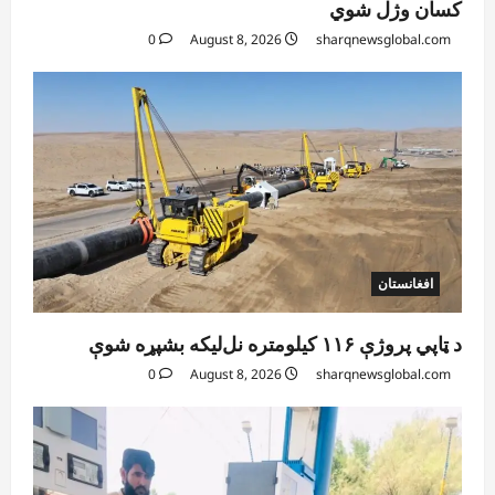
کسان وژل شوي
0
August 8, 2026
sharqnewsglobal.com
افغانستان
د ټاپي پروژې ۱۱۶ کیلومتره نل‌لیکه بشپړه شوې
0
August 8, 2026
sharqnewsglobal.com