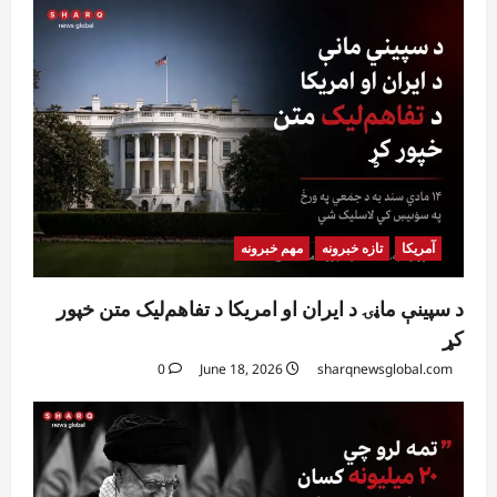
آمریکا
تازه خبرونه
مهم خبرونه
د سپینې ماڼۍ د ایران او امریکا د تفاهم‌لیک متن خپور
کړ
0
June 18, 2026
sharqnewsglobal.com