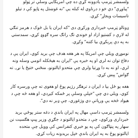
ولسمشر ټرمپ یادوونه کړې ده چې امریکايي وسلې تر ټولو
“پیاوړې” دي خو د درناوي له کبله یې “نه غوښتل په ټاپو کې د تیلو
تاسیسات ویجاړ” کړي.
ډونالډ ټرمپ خبرداری ورکړی دی “که ایران یا بل څوک د هرمز تنګي
له لارې د کښتیو ازاد او خوندي تګ راتګ سره ګډوډ کړي، سمدستي
به په دې پرېکړې بیا کتنه” وکړي.
نوموړي ویلي چې امریکا په هر هغه هدف چې برید کوي، ایران یې د
دفاع توان نه لري او په خبره یې “ایران به هیڅکله اتومي وسله ونه
لري، او نه به دا وړتیا ولري چې متحدو ایالتونو، منځني ختیځ یا نړۍ ته
ګواښ” پېښ کړي.
هغه یو ځل بیا د ایران د ترهګر رژیم پوځ او هغوی ته چې ورسره کار
کوي، ویلي دي چې “خپلې وسلې پر ځمکه کیږدي، او هغه څه چې د
هیواد څخه یې ورپاتې دي وژغوري، چې ډېر نه دي”.
ولسمشر ټرمپ داسې مهال په ایران باندې د دغه ستر پوځي برید
خبرداری ورکوي، چې د متحدو ایالتونو د جګړې وزیر پېټ هګسیت نن
سهار په پنټاګون کې په یو خبري کنفرانس کې وویل چې متحده
ایالتونو پوځ به په ایران باندې خپل بریدونه زیات کړي.