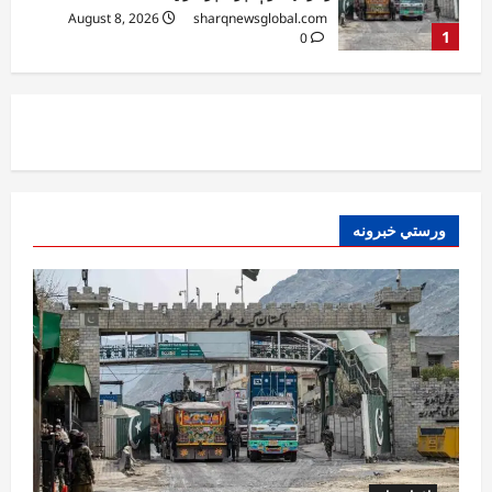
August 8, 2026
sharqnewsglobal.com
2
0
افغانستان
د ټاپي پروژې ۱۱۶ کیلومتره نل‌لیکه بشپړه
شوې
August 8, 2026
sharqnewsglobal.com
3
0
ورستي خبرونه
افغانستان
ننګرهار کې د تېلو یو شمېر پمپونه وتړل شول
August 6, 2026
sharqnewsglobal.com
0
4
افغانستان
ټولګټو وزارت: قیصار ـ لامان سړک رغنیزې
چارې په بېلابېلو برخو کې روانې دي
August 6, 2026
sharqnewsglobal.com
5
0