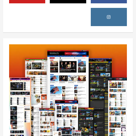
August 6, 2026
sharqnewsglobal.com
5
0
افغانستان
پاکستان له افغانستان سره د سوداګرۍ او
ټرانزیټ لارې بېرته پرانیزي
August 8, 2026
sharqnewsglobal.com
1
0
نړۍ
کیېف ته څېرمه د روسیې په تازه بریدونو کې
درې کسان وژل شوي
August 8, 2026
sharqnewsglobal.com
2
0
افغانستان
د ټاپي پروژې ۱۱۶ کیلومتره نل‌لیکه بشپړه
شوې
August 8, 2026
sharqnewsglobal.com
3
0