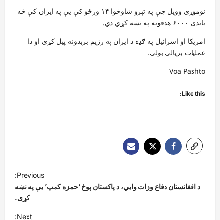
نوموړي وویل چې په تېرو شاوخوا ۱۴ ورځو کې یې په ایران کې څه
باندې ۶۰۰۰ هدفونه په نښه کړي دي.
امریکا او اسرائیل په ګډه د ایران په رژیم بریدونه پيل کړي او دا
عملیات بریالي بولي.
Voa Pashto
Like this:
P
Previous:
o
د افغانستان دفاع وزات وايي، د پاکستان پوځ ‘حمزه کمپ’ یې په نښه
s
کړی.
t
Next: