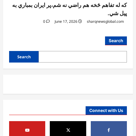
که له تفاهم څخه هم راضي نه شم،پر ایران بمباري به
پیل شي.
0
June 17, 2026
sharqnewsglobal.com
افغانستان
Search
د ټاپي پروژې ۱۱۶ کیلومتره نل‌لیکه بشپړه
شوې
Search
August 8, 2026
sharqnewsglobal.com
3
0
افغانستان
ننګرهار کې د تېلو یو شمېر پمپونه وتړل شول
August 6, 2026
sharqnewsglobal.com
0
4
Connect with Us
افغانستان
ټولګټو وزارت: قیصار ـ لامان سړک رغنیزې
چارې په بېلابېلو برخو کې روانې دي