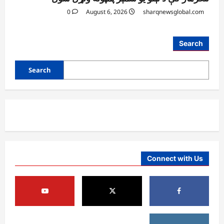
0
August 6, 2026
sharqnewsglobal.com
Search
Search
Connect with Us
افغانستان
د ټاپي پروژې ۱۱۶ کیلومتره نل‌لیکه بشپړه
شوې
August 8, 2026
sharqnewsglobal.com
3
0