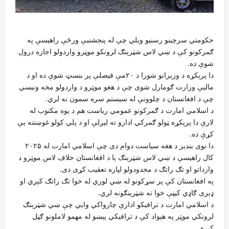
حکومتي سرچینو رسنیو ویلي چې له پنجشنبې ورځې راهیسې په
ګمرکونو کې د ښي‌ لاس شټرېنګ لرونکو موټرو واردولو اجازه درول
شوې ده.
دا پرېکړه د وزیرانو شورا د ۲۰مې فیصلې پر بنسټ شوې ده او د
مالیې وزارت ګومارل شوی چې د هغو موټرو د واردولو مخه ونیسي
چې د افغانستان د چلوونې له سیستم سره سمون نه لري.
د اسلامي امارت د ګمرکونو عمومي ریاست هم د یوه مکتوب له
لارې دا پرېکړه ټولو ګمرکي ادارو ته لېږلې او د پلي کولو غوښتنه یې
کړې ده.
دا نوی بندیز د هغه سیاست دوام دی چې اسلامي امارت له ۲۰۲۵
کال راهیسې د ښي‌ لاس شټرېنګ یا د افغانستان خلاف لاس موټرو د
وارداتو او تګ راتګ د محدودولو لپاره تعقیب کړی دی.
په افغانستان کې پر سړکونو له ښي لوري له خوا تګ راتګ کېږي او
ډېری ګاډي کېڼې خوا ته شټرېنګونه لري.
د اسلامي امارت د ترافیکو ادارې چارواکي وايي چې ښي شټرېنګ
لرونکي موټر په هېواد کې د ترافیکي پېښو له مهمو لاملونو ګڼل
کېږي.