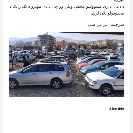
د دغې ادارې مسوولینو مخکې ویلي وو چې د دې موټرو د تګ راتګ د
محدودولو پلان لري.
سرچینه : بي بي سي
Like this: