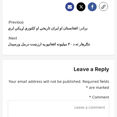
P
Previous:
o
برادر: افغانستان او ایران تاریخي او کلتوري اړیکې لري
s
Next:
t
ننګرهار ته د ۴۰ میلیونه افغانیو په ارزښت درمل ورسېدل
n
a
v
Leave a Reply
i
Your email address will not be published.
Required fields
g
*
are marked
a
*
Comment
t
i
o