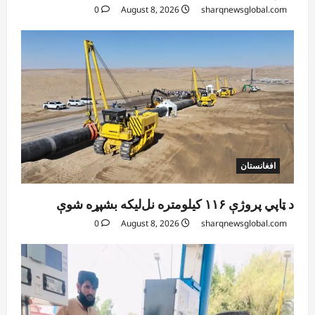
0
August 8, 2026
sharqnewsglobal.com
افغانستان
د ټاپي پروژې ۱۱۶ کیلومتره نل‌لیکه بشپړه شوې
0
August 8, 2026
sharqnewsglobal.com