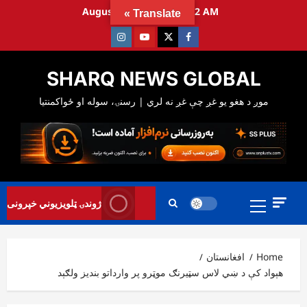
Ski
August 10, 2026
6:21:33 AM
Translate »
t
Instagram
Youtube
Twitter
Facebook
conten
SHARQ NEWS GLOBAL
Primary
ژوندۍ ټلویزیوني خپرونی
Menu
Home
افغانستان
هېواد کې د ښي لاس سټیرنګ موټرو پر وارداتو بندیز ولګېد