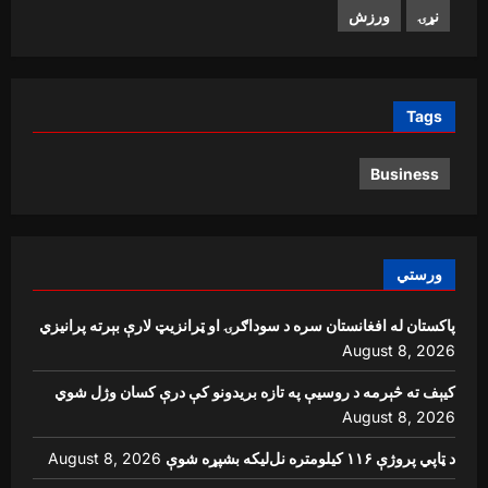
نړۍ
ورزش
Tags
Business
ورستي
پاکستان له افغانستان سره د سوداګرۍ او ټرانزیټ لارې بېرته پرانیزي
August 8, 2026
کیېف ته څېرمه د روسیې په تازه بریدونو کې درې کسان وژل شوي
August 8, 2026
د ټاپي پروژې ۱۱۶ کیلومتره نل‌لیکه بشپړه شوې
August 8, 2026