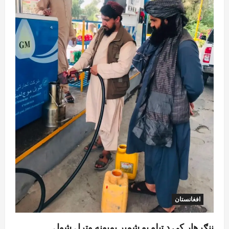
افغانستان
ننګرهار کې د تېلو یو شمېر پمپونه وتړل شول