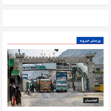
افغانستان
پاکستان له افغانستان سره د سوداګرۍ او
ټرانزیټ لارې بېرته پرانیزي
August 8, 2026
sharqnewsglobal.com
1
0
نړۍ
ورستي خبرونه
کیېف ته څېرمه د روسیې په تازه بریدونو کې
درې کسان وژل شوي
August 8, 2026
sharqnewsglobal.com
2
0
افغانستان
د ټاپي پروژې ۱۱۶ کیلومتره نل‌لیکه بشپړه
شوې
August 8, 2026
sharqnewsglobal.com
3
0
افغانستان
افغانستان