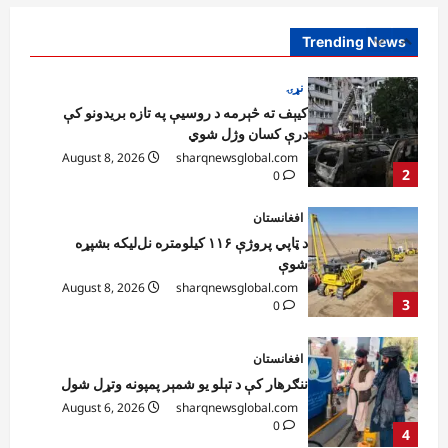
درې کسان وژل شوي
August 8, 2026
sharqnewsglobal.com
Trending News
2
0
افغانستان
د ټاپي پروژې ۱۱۶ کیلومتره نل‌لیکه بشپړه
شوې
August 8, 2026
sharqnewsglobal.com
3
0
افغانستان
ننګرهار کې د تېلو یو شمېر پمپونه وتړل شول
August 6, 2026
sharqnewsglobal.com
0
4
افغانستان
ټولګټو وزارت: قیصار ـ لامان سړک رغنیزې
چارې په بېلابېلو برخو کې روانې دي
August 6, 2026
sharqnewsglobal.com
5
0