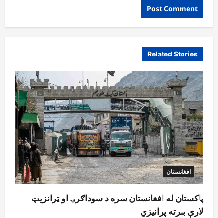
Related Stories
افغانستان
پاکستان له افغانستان سره د سوداګرۍ او ټرانزیټ
لارې بېرته پرانیزي