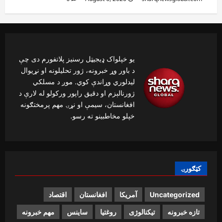
یو خپلواک ډیجیټل رسنیز پلاتفورم دی چې
د باور وړ خبرونه، ژور تحلیلونه او نړیوال
لیدلوري وړاندې کوي. موږ د مسلکي
ژورنالېزم او دقیق راپور ورکولو له لارې د
افغانستان، سیمې او نړۍ مهم پرمختګونه
خپلو مخاطبینو ته رسو.
کټګورۍ
Uncategorized
آمریکا
افغانستان
اقتصاد
تازه خبرونه
تیکنالوژی
روغتیا
ساینس
مهم خبرونه