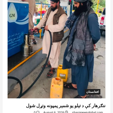
افغانستان
ننګرهار کې د تېلو یو شمېر پمپونه وتړل شول
0
August 6, 2026
sharqnewsglobal.com