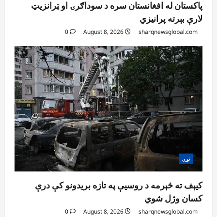
ننګرهار کې د تېلو یو شمېر پمپونه وتړل شول
پاکستان له افغانستان سره د سوداګرۍ او ټرانزیټ
August 6, 2026
sharqnewsglobal.com
لارې بېرته پرانیزي
0
4
0
August 8, 2026
sharqnewsglobal.com
افغانستان
ټولګټو وزارت: قیصار ـ لامان سړک رغنیزې
چارې په بېلابېلو برخو کې روانې دي
August 6, 2026
sharqnewsglobal.com
5
0
نړۍ
کیېف ته څېرمه د روسیې په تازه بریدونو کې درې
کسان وژل شوي
0
August 8, 2026
sharqnewsglobal.com