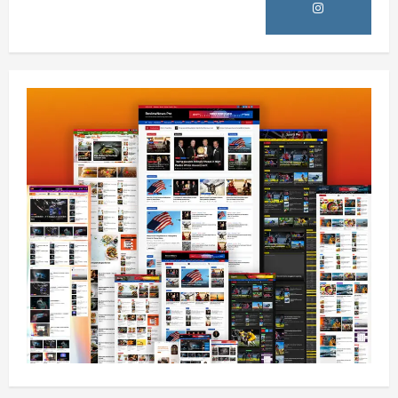
افغانستان
ننګرهار کې د تېلو یو شمېر پمپونه وتړل شول
August 6, 2026
sharqnewsglobal.com
0
4
افغانستان
ټولګټو وزارت: قیصار ـ لامان سړک رغنیزې
چارې په بېلابېلو برخو کې روانې دي
August 6, 2026
sharqnewsglobal.com
5
0
افغانستان
پاکستان له افغانستان سره د سوداګرۍ او
ټرانزیټ لارې بېرته پرانیزي
August 8, 2026
sharqnewsglobal.com
1
0
نړۍ
کیېف ته څېرمه د روسیې په تازه بریدونو کې