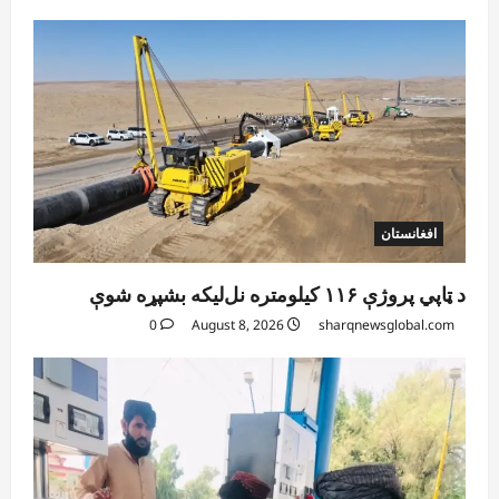
افغانستان
د ټاپي پروژې ۱۱۶ کیلومتره نل‌لیکه بشپړه شوې
0
August 8, 2026
sharqnewsglobal.com