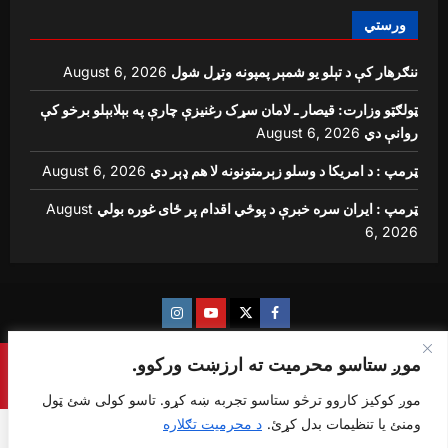
ورستي
ننګرهار کې د تېلو یو شمېر پمپونه وتړل شول
August 6, 2026
ټولګټو وزارت: قیصار ـ لامان سړک رغنیزې چارې په بېلابېلو برخو کې
روانې دي
August 6, 2026
ټرمپ : د امریکا د وسلو زېرمتونونه لا هم ډېر دي
August 6, 2026
ټرمپ : ایران سره خبرې د پوځي اقدام پر ځای غوره بولي
August
6, 2026
Instagram
Youtube
Twitter
Facebook
موږ ستاسو محرمیت ته ارزښت ورکوو.
Copyright © {sharq news global} All rights reserved.
|
ReviewNews
by AF themes.
موږ کوکیز کاروو ترڅو ستاسو تجربه ښه کړو. تاسو کولی شئ ټول
ومنئ یا تنظیمات بدل کړئ.
د محرمیت تګلاره