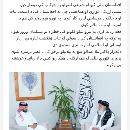
افغانستان ملي ګټو او شرعي اصولو په چوکاټ کې دوه اړخیزه
مثبتې اړیکې غواړي او هماغسې چې په افغانستان کې د امنیت، ثبات
او د خلکو د هوساینې لپاره کار کوي، په نورو هېوادونو کې هم د
امنیت او ثبات ملاتړ کوي.
هغه زیاته کړې په تېرو شلو کلونو کې قطر د یو مسلمان ورور هېواد
په توګه په افغانستان کې د سولې او ثبات ټینګښت لپاره ډېر زیار
اېستلی او اسلامي امارت ترې منندوی دی.
دغه‌راز ډاکتر ملا عبدالواسع په بېلابېلو برخو کې د قطر ترسره شوې
پروژې ګټورې بللي او همدارنګه د همکاریو کچې د لا زیاتېدو غوښتنه
یې وکړه