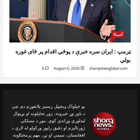
آمریکا
ټرمپ : ایران سره خبرې د پوځي اقدام پر ځای غوره
بولي
0
August 6, 2026
sharqnewsglobal.com
یو خپلواک ډیجیټل رسنیز پلاتفورم دی چې
د باور وړ خبرونه، ژور تحلیلونه او نړیوال
لیدلوري وړاندې کوي. موږ د مسلکي
ژورنالېزم او دقیق راپور ورکولو له لارې د
افغانستان، سیمې او نړۍ مهم پرمختګونه