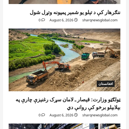
ننګرهار کې د تېلو یو شمېر پمپونه وتړل شول
0
August 6, 2026
sharqnewsglobal.com
افغانستان
ټولګټو وزارت: قیصار ـ لامان سړک رغنیزې چارې په
بېلابېلو برخو کې روانې دي
0
August 6, 2026
sharqnewsglobal.com