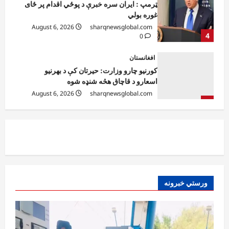
غوره بولي
August 6, 2026
sharqnewsglobal.com
4
0
افغانستان
کورنیو چارو وزارت: حیرتان کې د بهرنیو
اسعارو د قاچاق هڅه شنډه شوه
August 6, 2026
sharqnewsglobal.com
5
0
افغانستان
ننګرهار کې د تېلو یو شمېر پمپونه وتړل شول
August 6, 2026
sharqnewsglobal.com
0
1
افغانستان
ورستي خبرونه
ټولګټو وزارت: قیصار ـ لامان سړک رغنیزې
چارې په بېلابېلو برخو کې روانې دي
August 6, 2026
sharqnewsglobal.com
2
0