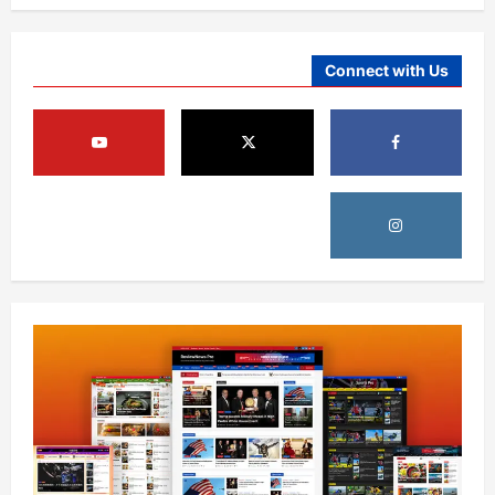
Connect with Us
آمریکا
ټرمپ : د امریکا د وسلو زېرمتونونه لا هم ډېر
دي
August 6, 2026
sharqnewsglobal.com
3
0
آمریکا
ټرمپ : ایران سره خبرې د پوځي اقدام پر ځای
غوره بولي
August 6, 2026
sharqnewsglobal.com
4
0
افغانستان
کورنیو چارو وزارت: حیرتان کې د بهرنیو
اسعارو د قاچاق هڅه شنډه شوه
August 6, 2026
sharqnewsglobal.com
5
0