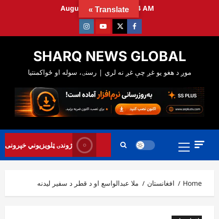
Ski
August 8, 2026
4:04:35 AM
Translate »
t
Instagram
Youtube
Twitter
Facebook
conten
SHARQ NEWS GLOBAL
Primary
ژوندۍ ټلویزیوني خپرونی
Menu
Home
افغانستان
ملا عبدالواسع او د قطر د سفیر لیدنه