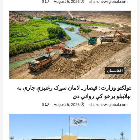
0
August 6, 2026
sharqnewsglobal.com
افغانستان
ټولګټو وزارت: قیصار ـ لامان سړک رغنیزې چارې په
بېلابېلو برخو کې روانې دي
0
August 6, 2026
sharqnewsglobal.com