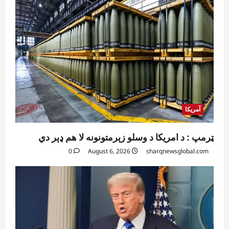
آمریکا
ټرمپ : د امریکا د وسلو زېرمتونونه لا هم ډېر دي
0
August 6, 2026
sharqnewsglobal.com