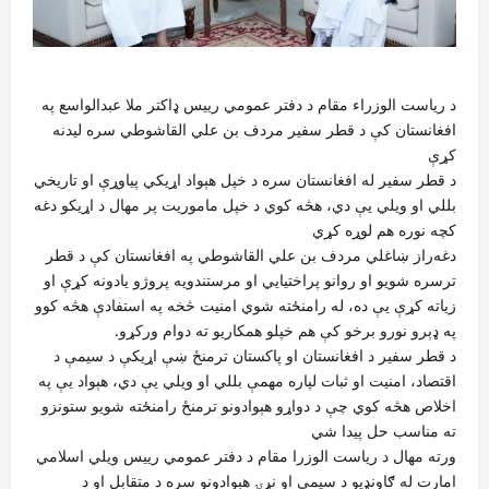
د ریاست الوزراء مقام د دفتر عمومي رییس ډاکتر ملا عبدالواسع په
افغانستان کې د قطر سفیر مردف بن علي القاشوطي سره لیدنه
کړې
د قطر سفیر له افغانستان سره د خپل هېواد اړیکي پیاوړې او تاریخي
بللي او ویلي یې دي، هڅه کوي د خپل ماموریت پر مهال د اړیکو دغه
کچه نوره هم لوړه کړي
دغه‌راز ښاغلي مردف بن علي القاشوطي په افغانستان کې د قطر
ترسره شویو او روانو پراختیایي او مرستندویه پروژو یادونه کړې او
زیاته کړې یې ده، له رامنځته شوي امنیت څخه په استفادې هڅه کوو
په ډېرو نورو برخو کې هم خپلو همکاریو ته دوام ورکړو.
د قطر سفیر د افغانستان او پاکستان ترمنځ ښې اړیکې د سیمې د
اقتصاد، امنیت او ثبات لپاره مهمې بللي او ویلي یې دي، هېواد یې په
اخلاص هڅه کوي چې د دواړو هېوادونو ترمنځ رامنځته شویو ستونزو
ته مناسب حل پیدا شي
ورته مهال د ریاست الوزرا مقام د دفتر عمومي رییس ویلي اسلامي
امارت له ګاونډیو د سیمې او نړۍ هېوادونو سره د متقابل او د