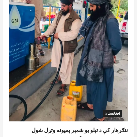
افغانستان
ننګرهار کې د تېلو یو شمېر پمپونه وتړل شول