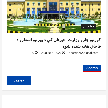
افغانستان
کورنیو چارو وزارت: حیرتان کې د بهرنیو اسعارو د
قاچاق هڅه شنډه شوه
0
August 6, 2026
sharqnewsglobal.com
Search
Search