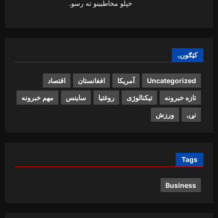
خپلو مخاطبینو ته رسو.
کټګورۍ
Uncategorized
آمریکا
افغانستان
اقتصاد
تازه خبرونه
تیکنالوژی
روغتیا
ساینس
مهم خبرونه
نړۍ
ورزش
Tags
Business