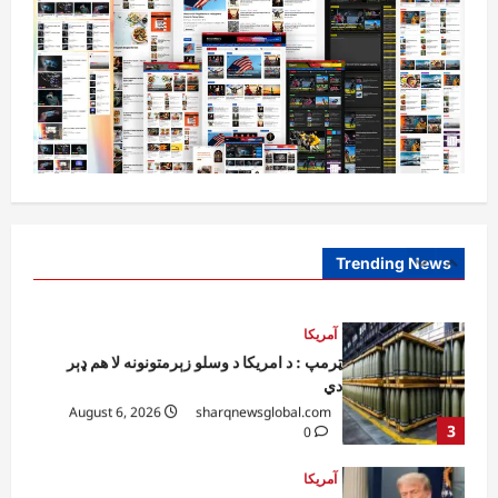
افغانستان
ننګرهار کې د تېلو یو شمېر پمپونه وتړل شول
August 6, 2026
sharqnewsglobal.com
0
1
افغانستان
ټولګټو وزارت: قیصار ـ لامان سړک رغنیزې
چارې په بېلابېلو برخو کې روانې دي
August 6, 2026
sharqnewsglobal.com
Trending News
2
0
آمریکا
ټرمپ : د امریکا د وسلو زېرمتونونه لا هم ډېر
دي
August 6, 2026
sharqnewsglobal.com
3
0
آمریکا
ټرمپ : ایران سره خبرې د پوځي اقدام پر ځای