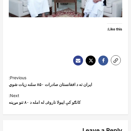
Like this:
P
Previous:
o
ایران ته د افغانستان صادرات ۸۵۰ سلنه زیات شوي
s
Next:
t
کانګو کې ايبولا ناروغۍ له امله د ۸۰ تنو مړینه
n
a
v
Leave a Reply