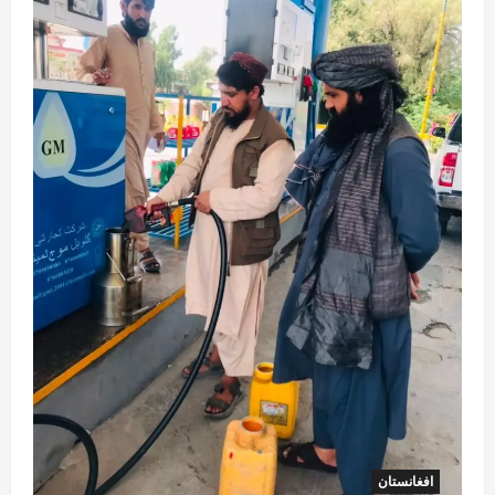
آمریکا
ټرمپ : د امریکا د وسلو زېرمتونونه لا هم ډېر
دي
August 6, 2026
sharqnewsglobal.com
3
0
آمریکا
ټرمپ : ایران سره خبرې د پوځي اقدام پر ځای
غوره بولي
August 6, 2026
sharqnewsglobal.com
4
0
افغانستان
کورنیو چارو وزارت: حیرتان کې د بهرنیو
اسعارو د قاچاق هڅه شنډه شوه
August 6, 2026
sharqnewsglobal.com
5
0
افغانستان